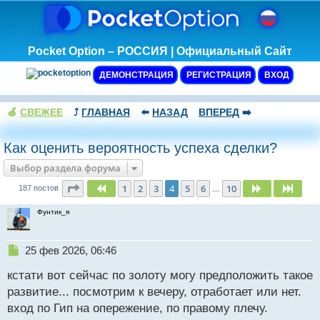
Pocket Option – РОССИЯ | Официальный Сайт
ДЕМОНСТРАЦИЯ
РЕГИСТРАЦИЯ
ВХОД
🍏
СВЕЖЕЕ
⤴️
ГЛАВНАЯ
⬅️
НАЗАД
ВПЕРЕД
➡️
Как оценить вероятность успеха сделки?
Выбор раздела форума
Страница
4
из
10
1
2
3
4
5
6
10
Пред.
След.
След
187 постов
…
Фунтик_я
Н
25 фев 2026, 06:46
е
кстати вот сейчас по золоту могу предположить такое
п
р
развитие... посмотрим к вечеру, отработает или нет.
о
вход по Гип на опережение, по правому плечу.
ч