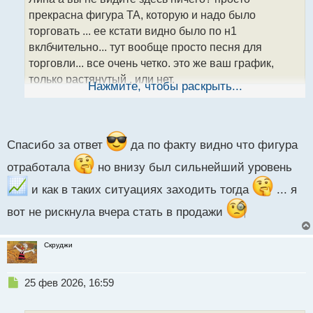
ч
прекрасна фигура ТА, которую и надо было
и
т
торговать ... ее кстати видно было по н1
а
вклбчительно... тут вообще просто песня для
н
торговли... все очень четко. это же ваш график,
н
только растянутый . или нет.
ы
Нажмите, чтобы раскрыть...
й
п
анализ простой, зажимают цену, торгуем от границ .
о
фигура вымпел,если не ошибаюсь с выходом в
с
продажи. ...
т
Спасибо за ответ
да по факту видно что фигура
отработала
но внизу был сильнейший уровень
и как в таких ситуациях заходить тогда
... я
вот не рискнула вчера стать в продажи
Скруджи
Н
25 фев 2026, 16:59
е
п