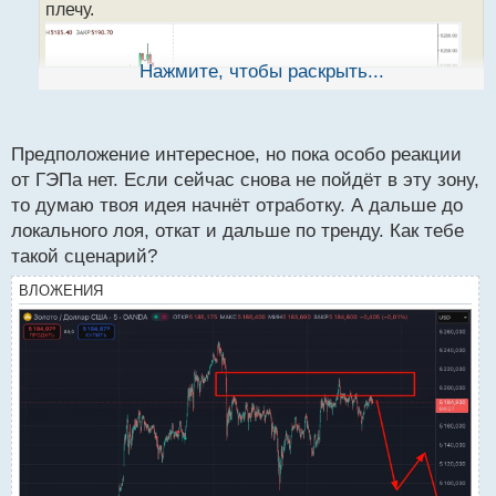
а
плечу.
н
н
ы
Нажмите, чтобы раскрыть...
й
п
о
с
Предположение интересное, но пока особо реакции
т
от ГЭПа нет. Если сейчас снова не пойдёт в эту зону,
то думаю твоя идея начнёт отработку. А дальше до
локального лоя, откат и дальше по тренду. Как тебе
такой сценарий?
ВЛОЖЕНИЯ