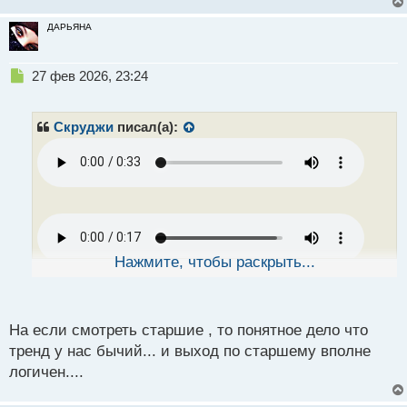
ДАРЬЯНА
Н
27 фев 2026, 23:24
е
п
р
Скруджи
писал(а):
о
ч
и
т
а
н
н
ы
Нажмите, чтобы раскрыть...
й
п
о
с
На если смотреть старшие , то понятное дело что
т
тренд у нас бычий... и выход по старшему вполне
логичен....