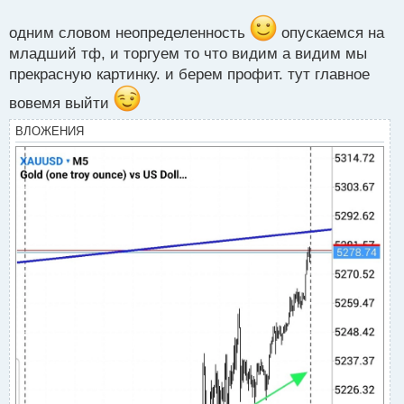
а
н
одним словом неопределенность
опускаемся на
н
младший тф, и торгуем то что видим а видим мы
ы
й
прекрасную картинку. и берем профит. тут главное
п
вовемя выйти
о
с
ВЛОЖЕНИЯ
т