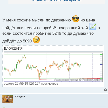
й
п
о
с
т
У меня схожие мысли по движению
но цена
пойдёт вниз если не пробьёт вчерашний хай
а
если состоится пробитие 5246 то да думаю что
дойдёт до 5090
ВЛОЖЕНИЯ
золото 26 (59.18 КБ) 157 просмотров
Скруджи