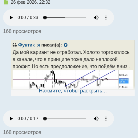
Н
26 фев 2026, 22:32
е
п
р
о
ч
168 просмотров
и
т
Фунтик_я
писал(а):
а
н
Да мой вариант не отработал. Холото торговплось
н
в канале, что в принципе тоже дало неплохой
ы
профит. Но есть предположение, что пойдём вниз .
й
п
о
с
т
Нажмите, чтобы раскрыть...
168 просмотров