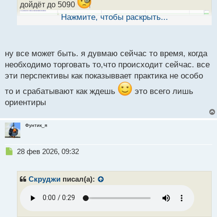
дойдёт до 5090
н
ы
Нажмите, чтобы раскрыть...
й
п
о
с
ну все может быть. я дувмаю сейчас то время, когда
т
необходимо торговать то,что происходит сейчас. все
эти перспективы как показыввает практика не особо
то и срабатывают как ждешь
это всего лишь
ориентиры
Фунтик_я
Н
28 фев 2026, 09:32
е
п
р
Скруджи
писал(а):
о
ч
и
т