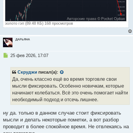
золото гэп (89.48 КБ) 168 просмотров
ДАРЬЯНА
Н
25 фев 2026, 17:07
е
п
р
Скруджи
писал(а):
о
Да, очень классно ещё во время торговле свои
ч
мысли фиксировать. Особенно новичкам, которые
и
т
начинают колебаться. Всё это очень помогает найти
а
необходимый подход и отсечь лишнее.
н
н
ну да. только в данном случае стоит фиксировать
ы
й
мысли и делать некоторые пометки, а вот разбор
п
проводит в более спокойное время. Не отвлекаясь на
о