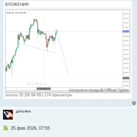
и
ВЛОЖЕНИЯ
т
а
н
н
ы
й
п
о
с
т
золото 25 (56.84 КБ) 174 просмотра
ДАРЬЯНА
Н
25 фев 2026, 07:55
е