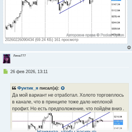
20260226090434 (69.24 КБ) 161 просмотр
Лина777
Н
26 фев 2026, 13:11
е
п
р
Фунтик_я
писал(а):
о
Да мой вариант не отработал. Холото торговплось
ч
в канале, что в принципе тоже дало неплохой
и
т
профит. Но есть предположение, что пойдём вниз .
а
н
н
ы
Нажмите, чтобы раскрыть...