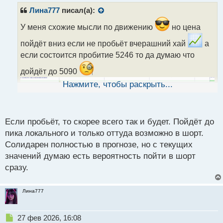
р
Лина777
писал(а):
о
ч
У меня схожие мысли по движению
но цена
и
пойдёт вниз если не пробьёт вчерашний хай
а
т
а
если состоится пробитие 5246 то да думаю что
н
дойдёт до 5090
н
ы
Нажмите, чтобы раскрыть...
й
п
о
с
Если пробьёт, то скорее всего так и будет. Пойдёт до
т
пика локального и только оттуда возможно в шорт.
Солидарен полностью в прогнозе, но с текущих
значений думаю есть вероятность пойти в шорт
сразу.
Лина777
Н
27 фев 2026, 16:08