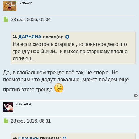
Скруджи
Н
28 фев 2026, 01:04
е
п
р
ДАРЬЯНА
писал(а):
о
На если смотреть старшие , то понятное дело что
ч
тренд у нас бычий... и выход по старшему вполне
и
т
логичен....
а
н
Да, в глобальном тренде всё так, не спорю. Но
н
посмотрим что дадут локально, может пойдём ещё
ы
й
против этого тренда
п
о
с
ДАРЬЯНА
т
Н
28 фев 2026, 08:31
е
п
р
Скруджи
писал(а):