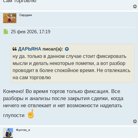
сам торговлю
с
т
Скруджи
Н
25 фев 2026, 17:19
е
п
р
ДАРЬЯНА
писал(а):
о
ну да. только в данном случае стоит фиксировать
ч
мысли и делать некоторые пометки, а вот разбор
и
т
проводит в более спокойное время. Не отвлекаясь
а
на сам торговлю
н
н
Конечно! Во время торгов только фиксация. Все
ы
й
разборы и анализы после закрытия сделки, когда
п
ничего не отвлекает и нет возможности наделать
о
с
глупости
т
Фунтик_я