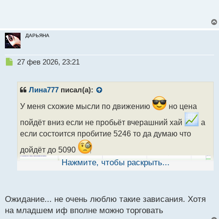
ДАРЬЯНА
Н
27 фев 2026, 23:21
е
п
р
Лина777
писал(а):
о
ч
У меня схожие мысли по движению
но цена
и
пойдёт вниз если не пробьёт вчерашний хай
а
т
а
если состоится пробитие 5246 то да думаю что
н
дойдёт до 5090
н
ы
Нажмите, чтобы раскрыть...
й
п
о
с
Ожидание... не очень люблю такие зависания. Хотя
т
на младшем иф вполне можно торговать