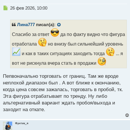
Н
26 фев 2026, 10:00
е
п
р
Лина777
писал(а):
о
ч
Спасибо за ответ
да по факту видно что фигура
и
отработала
но внизу был сильнейший уровень
т
а
и как в таких ситуациях заходить тогда
... я
н
н
вот не рискнула вчера стать в продажи
ы
й
п
Пепвоначально торговать от границ. Там же вроде
о
неплохой диапазон был . А вот ближе к окончанию,
с
когда цена совсем зажалась, торговать в пробой, тк.
т
Эта фигура отрабатывает по тренду. Ну либо
альтернативный вариант ждать пробоя/выхода и
заходит на откате.
Фунтик_я