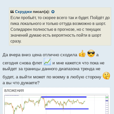
е
п
р
Скруджи
писал(а):
о
Если пробьёт, то скорее всего так и будет. Пойдёт до
ч
пика локального и только оттуда возможно в шорт.
и
т
Солидарен полностью в прогнозе, но с текущих
а
значений думаю есть вероятность пойти в шорт
н
сразу.
н
ы
й
Да вчера вниз цена отлично сходила
а
п
о
сегодня снова флет
и мне кажется что пока не
с
выйдет за границы данного диапазона тренда не
т
будет, а выйти может по моему в любую сторону
а вы что думаете?
ВЛОЖЕНИЯ