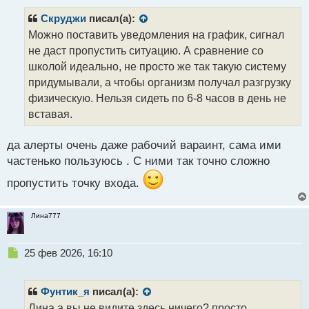
п
р
Скруджи
писал(а):
о
Можно поставить уведомления на график, сигнал
ч
не даст пропустить ситуацию. А сравнение со
и
т
школой идеально, не просто же так такую систему
а
придумывали, а чтобы организм получал разгрузку
н
физическую. Нельзя сидеть по 6-8 часов в день не
н
вставая.
ы
й
п
да алерты очень даже рабочий вараинт, сама ими
о
частенько пользуюсь . С ними так точно сложно
с
т
пропустить точку входа.
Лина777
Н
25 фев 2026, 16:10
е
п
р
Фунтик_я
писал(а):
о
Лина а вы не видите здесь ничего? просто