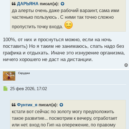
р
ДАРЬЯНА
писал(а):
о
да алерты очень даже рабочий вараинт, сама ими
ч
частенько пользуюсь . С ними так точно сложно
и
т
пропустить точку входа.
а
н
н
100%, от них и проснуться можно, если на ночь
ы
поставить) Но я таким не занимаюсь, спать надо без
й
графика и отдыхать. Иначе это изнурение организма,
п
ничего хорошего не даст на дистанции.
о
с
т
Скруджи
Н
25 фев 2026, 17:02
е
п
р
Фунтик_я
писал(а):
о
кстати вот сейчас по золоту могу предположить
ч
такое развитие... посмотрим к вечеру, отработает
и
т
или нет. вход по Гип на опережение, по правому