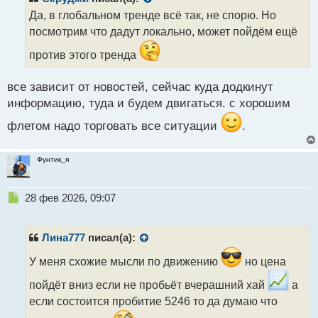
о
Да, в глобальном тренде всё так, не спорю. Но
ч
посмотрим что дадут локально, может пойдём ещё
и
т
против этого тренда
а
н
н
все зависит от новостей, сейчас куда додкинут
ы
информацию, туда и будем двигаться. с хорошим
й
п
флетом надо торговать все ситуации
.
о
с
Фунтик_я
т
Н
28 фев 2026, 09:07
е
п
р
Лина777
писал(а):
о
ч
У меня схожие мысли по движению
но цена
и
пойдёт вниз если не пробьёт вчерашний хай
а
т
а
если состоится пробитие 5246 то да думаю что
н