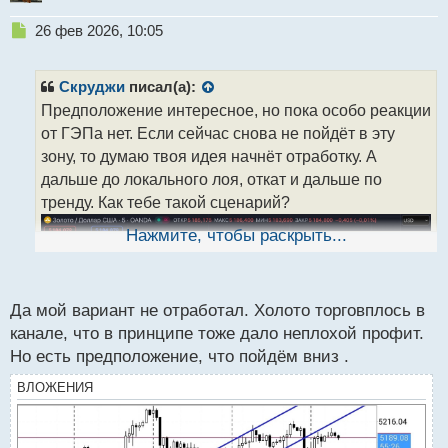
Н
26 фев 2026, 10:05
е
п
р
Скруджи
писал(а):
о
Предположение интересное, но пока особо реакции
ч
от ГЭПа нет. Если сейчас снова не пойдёт в эту
и
т
зону, то думаю твоя идея начнёт отработку. А
а
дальше до локального лоя, откат и дальше по
н
тренду. Как тебе такой сценарий?
н
ы
Нажмите, чтобы раскрыть...
й
п
о
с
Да мой вариант не отработал. Холото торговплось в
т
канале, что в принципе тоже дало неплохой профит.
Но есть предположение, что пойдём вниз .
ВЛОЖЕНИЯ