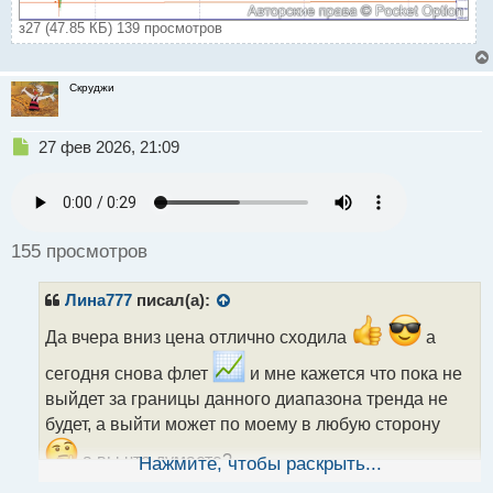
з27 (47.85 КБ) 139 просмотров
Скруджи
Н
27 фев 2026, 21:09
е
п
р
о
ч
155 просмотров
и
т
Лина777
писал(а):
а
н
Да вчера вниз цена отлично сходила
а
н
ы
сегодня снова флет
и мне кажется что пока не
й
выйдет за границы данного диапазона тренда не
п
о
будет, а выйти может по моему в любую сторону
с
а вы что думаете?
т
Нажмите, чтобы раскрыть...