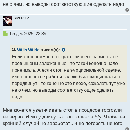
не о чем, но выводы соответствующие сделать надо
ДАРЬЯНА
Н
05 дек 2025, 23:39
е
п
р
Wills Wilde
писал(а):
о
Если стоп пойман по стратегии и его размеры не
ч
превышены заложенные - то такой конечно надо
и
т
принимать. А если стоп на эмоциональной сделке,
а
или в процессе работы заявки был эмоционально
н
передвинут - то конечно это плохо, сожалеть тут уже
н
не о чем, но выводы соответствующие сделать
ы
й
надо
п
о
Мне кажется увеличивать стоп в процессе торговли
с
не верно. Я могу двинуть стоп только в б/у. Чтобы на
т
крайний случай не заработать и не потерять ничего