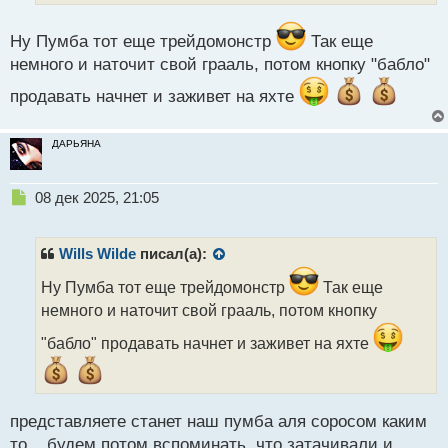
н
н
Ну Пумба тот еще трейдомонстр
Так еще
ы
немного и наточит свой грааль, потом кнопку "бабло"
й
п
продавать начнет и заживет на яхте
о
с
т
ДАРЬЯНА
Н
08 дек 2025, 21:05
е
п
р
Wills Wilde
писал(а):
о
ч
Ну Пумба тот еще трейдомонстр
Так еще
и
немного и наточит свой грааль, потом кнопку
т
а
"бабло" продавать начнет и заживет на яхте
н
н
ы
й
представляете станет наш пумба аля соросом каким
п
то... будем потом вспоминать, что затачивали и