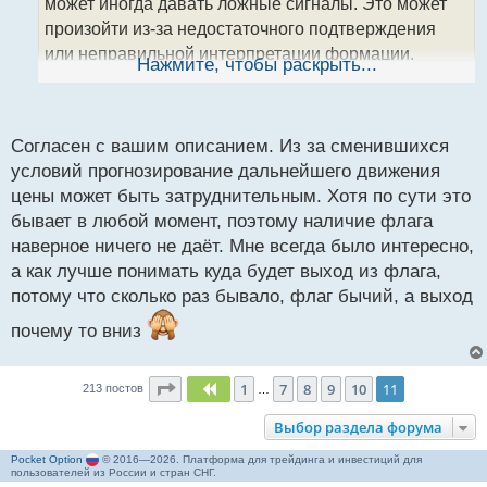
может иногда давать ложные сигналы. Это может
н
произойти из-за недостаточного подтверждения
н
или неправильной интерпретации формации.
ы
Нажмите, чтобы раскрыть...
й
Важно применять дополнительные инструменты и
п
анализировать контекст рынка, чтобы уменьшить
о
вероятность ложных сигналов.
с
Согласен с вашим описанием. Из за сменившихся
т
условий прогнозирование дальнейшего движения
Во время формирования флага цены могут быть
цены может быть затруднительным. Хотя по сути это
неустойчивыми и меняться в узком диапазоне. Это
бывает в любой момент, поэтому наличие флага
может сделать предсказание будущего
наверное ничего не даёт. Мне всегда было интересно,
направления движения цены сложным, особенно
а как лучше понимать куда будет выход из флага,
при наличии влияния других факторов на рынке.
потому что сколько раз бывало, флаг бычий, а выход
В некоторых случаях, флаг может быть
почему то вниз
сформирован в периоды рыночных флуктуаций или
консолидации, когда тренд отсутствует или неясен.
Страница
11
из
11
1
7
8
9
10
11
Пред.
213 постов
…
В таких ситуациях использование флага как
Выбор раздела форума
сигнала для принятия решений о входе в сделку
может быть менее эффективным.
Pocket Option
© 2016—2026. Платформа для трейдинга и инвестиций для
пользователей из России и стран СНГ.