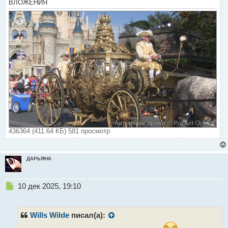
ВЛОЖЕНИЯ
436364 (411.64 КБ) 581 просмотр
ДАРЬЯНА
Н
10 дек 2025, 19:10
е
п
р
Wills Wilde
писал(а):
о