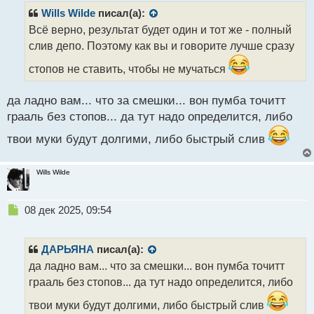
р
Wills Wilde
писал(а):
о
Всё верно, результат будет один и тот же - полный
ч
слив депо. Поэтому как вы и говорите лучше сразу
и
т
стопов не ставить, чтобы не мучаться
а
н
н
да ладно вам... что за смешки... вон пумба точитт
ы
грааль без стопов... да тут надо определится, либо
й
п
твои муки будут долгими, либо быстрый слив
о
с
Wills Wilde
т
Н
08 дек 2025, 09:54
е
п
р
ДАРЬЯНА
писал(а):
о
да ладно вам... что за смешки... вон пумба точитт
ч
грааль без стопов... да тут надо определится, либо
и
т
твои муки будут долгими, либо быстрый слив
а