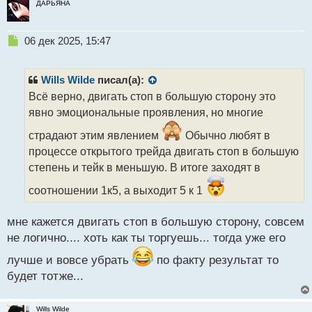
ДАРЬЯНА
Н
06 дек 2025, 15:47
е
п
р
Wills Wilde
писал(а):
о
Всё верно, двигать стоп в большую сторону это
ч
явно эмоциональные проявления, но многие
и
т
страдают этим явлением
Обычно любят в
а
процессе открытого трейда двигать стоп в большую
н
н
степень и тейк в меньшую. В итоге заходят в
ы
соотношении 1к5, а выходит 5 к 1
й
п
о
мне кажется двигать стоп в большую сторону, совсем
с
не логично.... хоть как ты торгуешь... тогда уже его
т
лучше и вовсе убрать
по факту результат то
будет тотже...
Wills Wilde