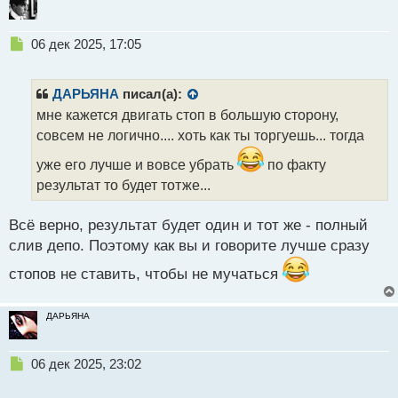
Н
06 дек 2025, 17:05
е
п
р
ДАРЬЯНА
писал(а):
о
мне кажется двигать стоп в большую сторону,
ч
совсем не логично.... хоть как ты торгуешь... тогда
и
т
уже его лучше и вовсе убрать
по факту
а
результат то будет тотже...
н
н
ы
Всё верно, результат будет один и тот же - полный
й
слив депо. Поэтому как вы и говорите лучше сразу
п
о
стопов не ставить, чтобы не мучаться
с
т
ДАРЬЯНА
Н
06 дек 2025, 23:02
е
п