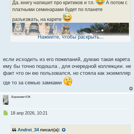
ч
Да, книгу напишет про критиков и т.п.
А потом с
и
платными семинарами будет по планете
т
а
разъезжать, на карете
н
н
ы
Нажмите, чтобы раскрыть...
й
п
о
с
если исходить из его пожеланий, думаю такая карета
т
ему бы точно подошла , для очередной коллекции. не
факт что он ею пользовался, но стояла как экземпляр
где то за семью замками
Биржевич'ОК
Н
18 апр 2026, 10:21
е
п
р
Andrei_34
писал(а):