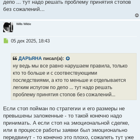
депо ... тут надо решать проблему принятия стопов
и
т
без сожалений...
а
н
Wills Wilde
н
ы
й
Н
05 дек 2025, 18:43
п
е
о
п
с
р
ДАРЬЯНА
писал(а):
т
о
ну ведь мы все равно нарушаем правила, только
ч
кто то больше и с соотвествующими
и
т
последствиями, а кто то меньше и отделывается
а
легким испугом по депо ... тут надо решать
н
проблему принятия стопов без сожалений...
н
ы
й
Если стоп пойман по стратегии и его размеры не
п
превышены заложенные - то такой конечно надо
о
принимать. А если стоп на эмоциональной сделке,
с
или в процессе работы заявки был эмоционально
т
передвинут - то конечно это плохо, сожалеть тут уже