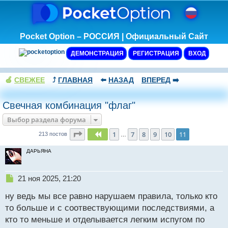
Pocket Option – РОССИЯ | Официальный Сайт
ДЕМОНСТРАЦИЯ
РЕГИСТРАЦИЯ
ВХОД
🍏
СВЕЖЕЕ
⤴️
ГЛАВНАЯ
⬅️
НАЗАД
ВПЕРЕД
➡️
Свечная комбинация "флаг"
Выбор раздела форума
Страница
11
из
11
1
7
8
9
10
11
Пред.
213 постов
…
ДАРЬЯНА
Н
21 ноя 2025, 21:20
е
ну ведь мы все равно нарушаем правила, только кто
п
р
то больше и с соотвествующими последствиями, а
о
кто то меньше и отделывается легким испугом по
ч