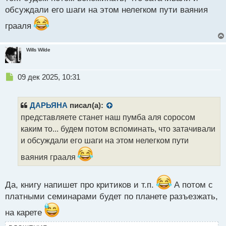
о
с
обсуждали его шаги на этом нелегком пути ваяния
т
грааля
Wills Wilde
Н
09 дек 2025, 10:31
е
п
р
ДАРЬЯНА
писал(а):
о
представляете станет наш пумба аля соросом
ч
каким то... будем потом вспоминать, что затачивали
и
т
и обсуждали его шаги на этом нелегком пути
а
ваяния грааля
н
н
ы
Да, книгу напишет про критиков и т.п.
А потом с
й
п
платными семинарами будет по планете разъезжать,
о
на карете
с
т