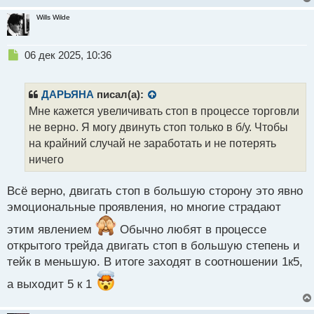
Wills Wilde
Н
06 дек 2025, 10:36
е
п
р
ДАРЬЯНА
писал(а):
о
Мне кажется увеличивать стоп в процессе торговли
ч
не верно. Я могу двинуть стоп только в б/у. Чтобы
и
т
на крайний случай не заработать и не потерять
а
ничего
н
н
Всё верно, двигать стоп в большую сторону это явно
ы
й
эмоциональные проявления, но многие страдают
п
этим явлением
Обычно любят в процессе
о
с
открытого трейда двигать стоп в большую степень и
т
тейк в меньшую. В итоге заходят в соотношении 1к5,
а выходит 5 к 1