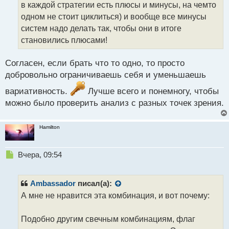
о
в каждой стратегии есть плюсы и минусы, на чемто
ч
одном не стоит циклиться) и вообще все минусы
и
т
систем надо делать так, чтобы они в итоге
а
становились плюсами!
н
н
Согласен, если брать что то одно, то просто
ы
й
добровольно ограничиваешь себя и уменьшаешь
п
вариативность.
Лучше всего и понемногу, чтобы
о
с
можно было проверить анализ с разных точек зрения.
т
Hamilton
Н
Вчера, 09:54
е
п
р
Ambassador
писал(а):
о
А мне не нравится эта комбинация, и вот почему:
ч
и
т
Подобно другим свечным комбинациям, флаг
а