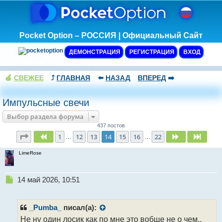
Pocket Option – РОССИЯ | Официальный Сайт
ДЕМОНСТРАЦИЯ
РЕГИСТРАЦИЯ
ВХОД
🍏
СВЕЖЕЕ
⤴️
ГЛАВНАЯ
⬅️
НАЗАД
ВПЕРЕД
➡️
Импульсные свечи
Выбор раздела форума
437 постов
Страница
14
из
22
1
12
13
14
15
16
22
Пред.
След.
След.
…
…
LimeRose
Н
14 май 2026, 10:51
е
п
р
_Pumba_
писал(а):
о
Не ну один лосик как по мне это вобще не о чем..