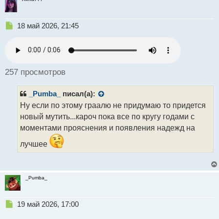
Н
18 май 2026, 21:45
е
п
р
о
ч
257 просмотров
и
т
_Pumba_
писал(а):
а
н
Ну если по этому граалю не придумаю то придется
н
новый мутить...кароч пока все по кругу годами с
ы
моментами прояснения и появления надежд на
й
п
лучшее
о
с
т
_Pumba_
Н
19 май 2026, 17:00
е