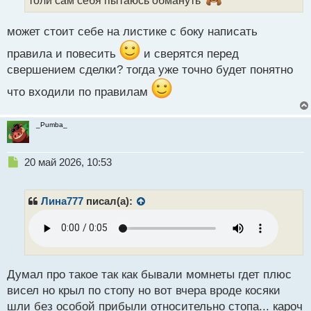
ы
й
может стоит себе на листике с боку написать
п
о
правила и повесить
и сверятся перед
с
свершением сделки? тогда уже точно будет понятно
т
что входили по правилам
_Pumba_
Н
20 май 2026, 10:53
е
п
р
Лина777
писал(а):
о
ч
и
т
а
н
Думал про такое так как бывали момнеты гдет плюс
н
висел но крыл по стопу но вот вчера вроде косяки
ы
шли без особой прибыли относительно стопа... кароч