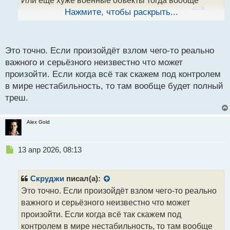
ы
Нажмите, чтобы раскрыть...
может быть непредсказуемые последствия.
й
п
о
с
Это точно. Если произойдёт взлом чего-то реально
т
важного и серьёзного неизвестно что может
произойти. Если когда всё так скажем под контролем
в мире нестабильность, то там вообще будет полный
треш.
Alex Gold
Н
13 апр 2026, 08:13
е
п
р
Скруджи
писал(а):
о
Это точно. Если произойдёт взлом чего-то реально
ч
важного и серьёзного неизвестно что может
и
т
произойти. Если когда всё так скажем под
а
контролем в мире нестабильность, то там вообще