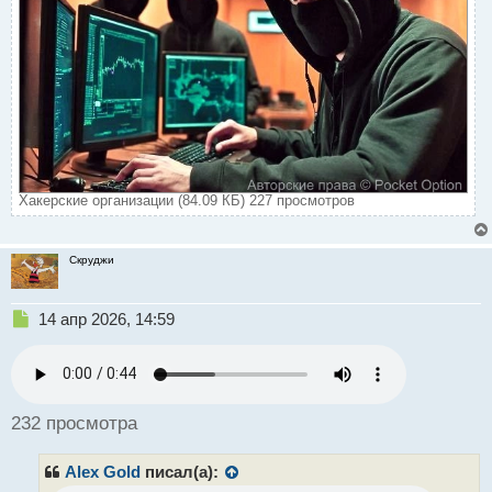
Хакерские организации (84.09 КБ) 227 просмотров
Скруджи
Н
14 апр 2026, 14:59
е
п
р
о
ч
232 просмотра
и
т
Alex Gold
писал(а):
а