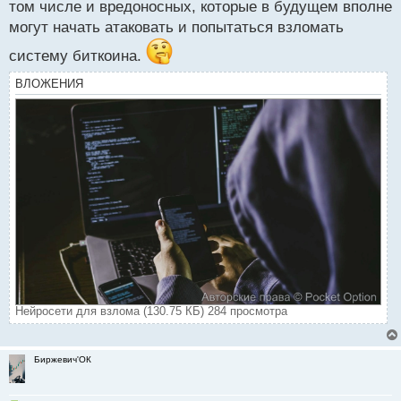
том числе и вредоносных, которые в будущем вполне
а
могут начать атаковать и попытаться взломать
н
н
систему биткоина.
ы
й
ВЛОЖЕНИЯ
п
о
с
т
Нейросети для взлома (130.75 КБ) 284 просмотра
Биржевич'ОК