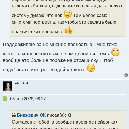
и
т
взломать биткоин, отдельные кошельки да, а целую
а
систему думаю, что нет.
Тем более сама
н
н
ситстема построена, так чтобы это сделать было
ы
практически нереально.
й
п
о
Поддерживаю ваше мнение полностью , мне тоже
с
т
кажется маловероятным взлом целой системы
вообще это больше похоже на страшилку , чтоб
подубавить интерес людей к крипте
Alex Gold
Н
08 апр 2026, 08:27
е
п
р
Биржевич'ОК
писал(а):
о
Согласен с тобой, а вообще наверное нейронка+
ч
квантовый процессор, вот где реальная опасность,