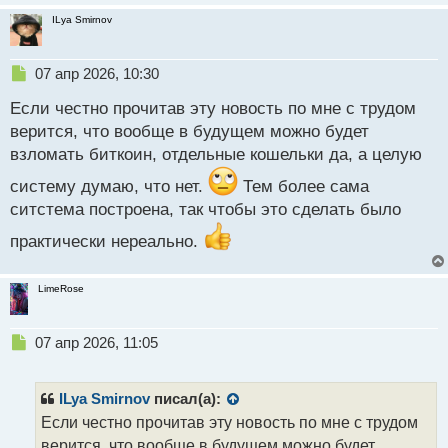
ILya Smirnov
Н
07 апр 2026, 10:30
е
Если честно прочитав эту новость по мне с трудом
п
р
верится, что вообще в будущем можно будет
о
взломать биткоин, отдельные кошельки да, а целую
ч
и
систему думаю, что нет.
Тем более сама
т
ситстема построена, так чтобы это сделать было
а
н
практически нереально.
н
ы
й
LimeRose
п
о
Н
с
07 апр 2026, 11:05
е
т
п
р
ILya Smirnov
писал(а):
о
Если честно прочитав эту новость по мне с трудом
ч
верится, что вообще в будущем можно будет