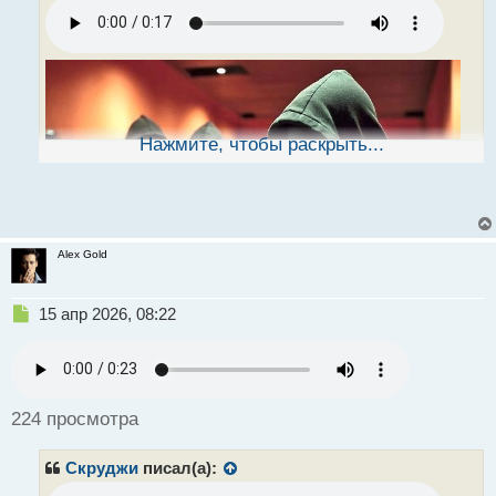
н
н
ы
й
п
о
с
т
Нажмите, чтобы раскрыть...
Alex Gold
Н
15 апр 2026, 08:22
е
п
р
о
ч
224 просмотра
и
т
Скруджи
писал(а):
а
н