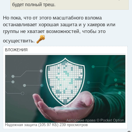
н
будет полный треш.
н
ы
й
Но пока, что от этого масштабного взлома
п
останавливает хорошая защита и у хакеров или
о
группы не хватает возможностей, чтобы это
с
т
осуществить.
ВЛОЖЕНИЯ
Надежная защита (105.97 КБ) 239 просмотров