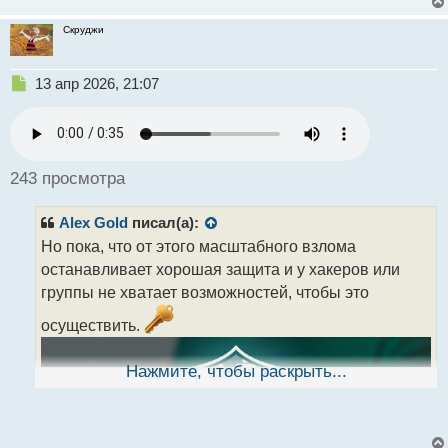
Скруджи
Н
13 апр 2026, 21:07
е
п
р
о
ч
243 просмотра
и
т
Alex Gold
писал(а):
а
н
Но пока, что от этого масштабного взлома
н
останавливает хорошая защита и у хакеров или
ы
группы не хватает возможностей, чтобы это
й
п
осуществить.
о
с
т
Нажмите, чтобы раскрыть...