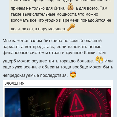
и
т
причем не только для битка,
а для всего. Там
а
такие вычислительные мощности, что можно
н
н
взломать всё что угодно и времени понадобится не
ы
десяток лет, а пару месяцев.
й
п
о
Мне кажется взлом биткоина не самый опасный
с
вариант, а вот представь, если взломать целые
т
финансовые системы стран и крупные банки, там
ущерб можно осуществить гораздо больше.
Или
еще хуже военные объекты тогда вообще может быть
непредсказуемые последствия.
ВЛОЖЕНИЯ