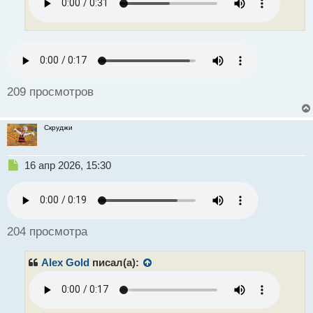
и
т
а
н
н
ы
й
209 просмотров
п
о
с
Скруджи
т
Н
16 апр 2026, 15:30
е
п
р
о
ч
204 просмотра
и
т
Alex Gold
писал(а):
а
н
н
ы