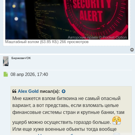
Маштабный взлом (63.85 КБ) 266 просмотров
Биржевич'ОК
Н
08 апр 2026, 17:40
е
п
р
Alex Gold
писал(а):
о
Мне кажется взлом биткоина не самый опасный
ч
вариант, а вот представь, если взломать целые
и
т
финансовые системы стран и крупные банки, там
а
ущерб можно осуществить гораздо больше.
н
н
Или еще хуже военные объекты тогда вообще
ы