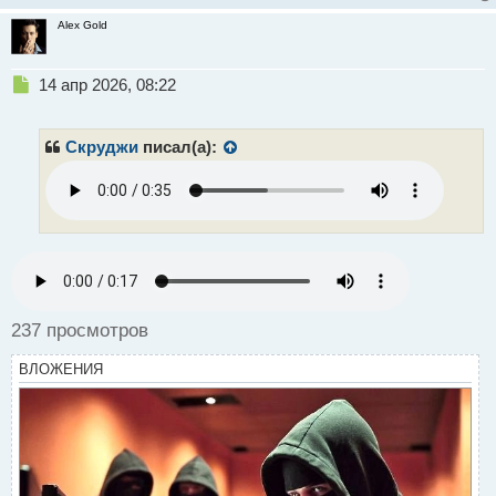
Alex Gold
Н
14 апр 2026, 08:22
е
п
р
Скруджи
писал(а):
о
ч
и
т
а
н
н
ы
й
237 просмотров
п
о
ВЛОЖЕНИЯ
с
т