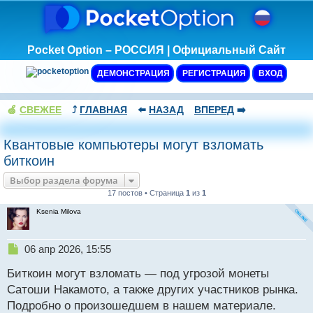
Pocket Option – РОССИЯ | Официальный Сайт
ДЕМОНСТРАЦИЯ
РЕГИСТРАЦИЯ
ВХОД
🍏
СВЕЖЕЕ
⤴️
ГЛАВНАЯ
⬅️
НАЗАД
ВПЕРЕД
➡️
Квантовые компьютеры могут взломать
биткоин
Выбор раздела форума
17 постов • Страница
1
из
1
Ksenia Milova
Н
06 апр 2026, 15:55
е
Биткоин могут взломать — под угрозой монеты
п
р
Сатоши Накамото, а также других участников рынка.
о
Подробно о произошедшем в нашем материале.
ч