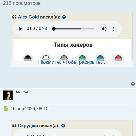
ч
218 просмотров
и
т
Alex Gold
писал(а):
а
н
н
ы
й
п
о
с
т
Нажмите, чтобы раскрыть...
Alex Gold
Н
16 апр 2026, 08:10
е
п
р
Скруджи
писал(а):
о
ч