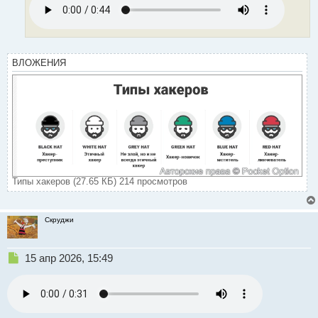
н
ы
й
п
о
ВЛОЖЕНИЯ
с
т
Типы хакеров (27.65 КБ) 214 просмотров
Скруджи
Н
15 апр 2026, 15:49
е
п
р
о