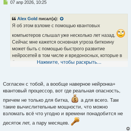
Н
07 апр 2026, 10:25
е
п
р
Alex Gold
писал(а):
о
Я об этом взломе с помощью квантовых
ч
и
компьютеров слышал уже несколько лет назад.
т
Сейчас мне кажется основная угроза биткоину
а
может быть с помощью быстрого развитие
н
н
нейросетей в том числе и вредоносных, которые в
ы
будущем вполне могут начать атаковать и
Нажмите, чтобы раскрыть...
й
п
попытаться взломать систему биткоина.
о
с
Согласен с тобой, а вообще наверное нейронка+
т
квантовый процессор, вот где реальная опасность,
причем не только для битка,
а для всего. Там
такие вычислительные мощности, что можно
взломать всё что угодно и времени понадобится не
десяток лет, а пару месяцев.