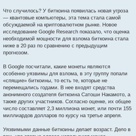
и
т
Что случилось? У биткоина появилась новая угроза
а
— квантовые компьютеры, эта тема стала самой
н
обсуждаемой на криптовалютном рынке. Новое
н
исследование Google Research показало, что оценка
ы
й
необходимой мощности для взлома биткоина стала
п
ниже в 20 раз по сравнению с предыдущим
о
прогнозом.
с
т
В Google посчитали, какие монеты являются
особенно уязвимы для взлома, в эту группу попали
«спящие» биткоины, то есть те, которые не
перемещались годами. В нее входят средства
анонимного создателя биткоина Сатоши Накамото, а
также других участников. Согласно оценке, их общее
число составляет 2,3 миллиона монет, или почти 155
миллиардов долларов по курсу на третье апреля.
Уязвимыми данные биткоины делает возраст. Дело в