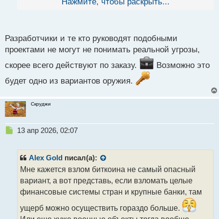
Нажмите, чтобы раскрыть...
может быть непредсказуемые последствия.
й
п
о
с
Разработчики и те кто руководят подобными
т
проектами не могут не понимать реальной угрозы,
скорее всего действуют по заказу.
Возможно это
будет одно из вариантов оружия.
Скруджи
Н
13 апр 2026, 02:07
е
п
р
Alex Gold
писал(а):
о
Мне кажется взлом биткоина не самый опасный
ч
вариант, а вот представь, если взломать целые
и
т
финансовые системы стран и крупные банки, там
а
ущерб можно осуществить гораздо больше.
н
н
Или еще хуже военные объекты тогда вообще