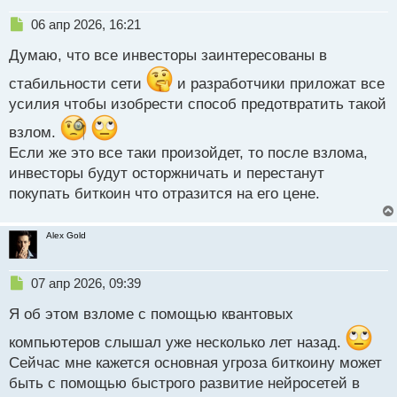
Н
06 апр 2026, 16:21
е
Думаю, что все инвесторы заинтересованы в
п
р
стабильности сети
и разработчики приложат все
о
усилия чтобы изобрести способ предотвратить такой
ч
и
взлом.
т
а
Если же это все таки произойдет, то после взлома,
н
инвесторы будут осторжничать и перестанут
н
покупать биткоин что отразится на его цене.
ы
й
п
Alex Gold
о
с
т
Н
07 апр 2026, 09:39
е
Я об этом взломе с помощью квантовых
п
р
компьютеров слышал уже несколько лет назад.
о
Сейчас мне кажется основная угроза биткоину может
ч
и
быть с помощью быстрого развитие нейросетей в
т