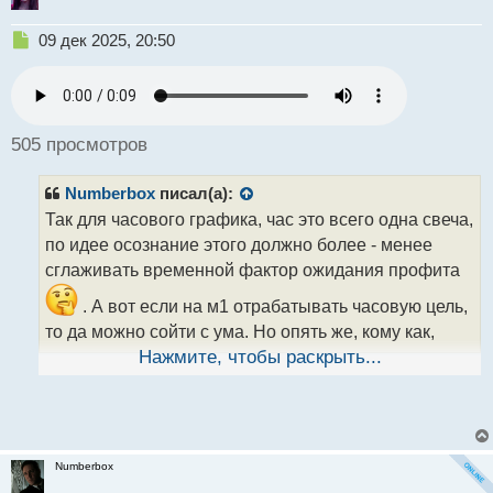
Н
09 дек 2025, 20:50
е
п
р
о
ч
505 просмотров
и
т
Numberbox
писал(а):
а
н
Так для часового графика, час это всего одна свеча,
н
по идее осознание этого должно более - менее
ы
сглаживать временной фактор ожидания профита
й
п
. А вот если на м1 отрабатывать часовую цель,
о
то да можно сойти с ума. Но опять же, кому как,
с
т
возможно я и не прав в части того, как
Нажмите, чтобы раскрыть...
воспринимается это другими трейдерами. Могу
судить только по своим ощущениям.
Numberbox