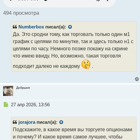
о
ч
494 просмотра
и
т
Numberbox
писал(а):
а
н
Да. Это сродни тому, как торговать только один м1
н
график с целями по минутке, так и здесь только н1 с
ы
целями по часу. Немного позже покажу на скрине
й
что имею ввиду. Но, возможно, такая торговля
п
о
подходит далеко не каждому
.
с
т
Добрыня
Н
27 апр 2026, 13:56
е
п
р
jorajora
писал(а):
о
Подскажите, в какое время вы торгуете опционами
ч
и почему? И какое время самое лучшее, чтобы
и