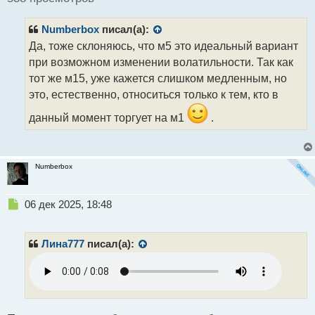
и
т
Numberbox
писал(а):
а
н
Да, тоже склоняюсь, что м5 это идеальный вариант
н
при возможном изменении волатильности. Так как
ы
тот же м15, уже кажется слишком медленным, но
й
это, естественно, относиться только к тем, кто в
п
о
данный момент торгует на м1
.
с
т
Numberbox
Н
06 дек 2025, 18:48
е
п
р
Лина777
писал(а):
о
ч
и
т
а