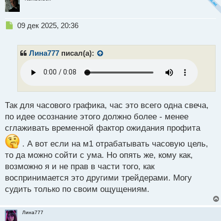
Н
09 дек 2025, 20:36
е
п
р
Лина777
писал(а):
о
ч
и
т
а
н
Так для часового графика, час это всего одна свеча,
н
по идее осознание этого должно более - менее
ы
сглаживать временной фактор ожидания профита
й
п
. А вот если на м1 отрабатывать часовую цель,
о
то да можно сойти с ума. Но опять же, кому как,
с
возможно я и не прав в части того, как
т
воспринимается это другими трейдерами. Могу
судить только по своим ощущениям.
Лина777