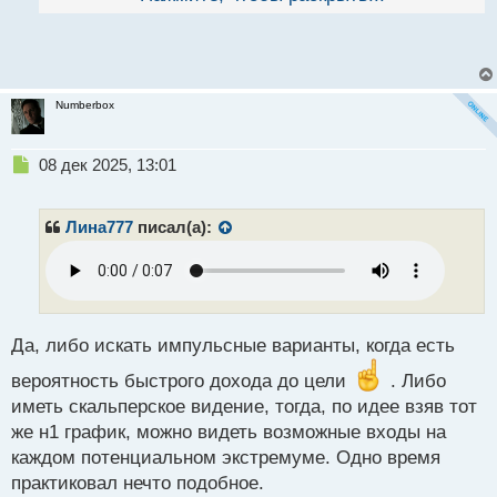
от того, какой именно торговый подход
используется.
Numberbox
Н
08 дек 2025, 13:01
е
п
р
Лина777
писал(а):
о
ч
и
т
а
н
Да, либо искать импульсные варианты, когда есть
н
вероятность быстрого дохода до цели
. Либо
ы
й
иметь скальперское видение, тогда, по идее взяв тот
п
же н1 график, можно видеть возможные входы на
о
каждом потенциальном экстремуме. Одно время
с
практиковал нечто подобное.
т