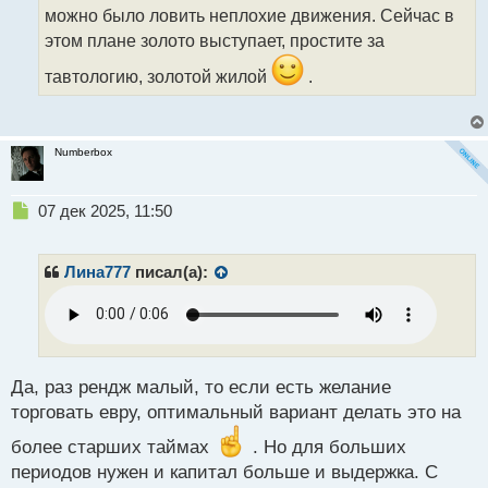
можно было ловить неплохие движения. Сейчас в
п
о
этом плане золото выступает, простите за
с
т
тавтологию, золотой жилой
.
Numberbox
Н
07 дек 2025, 11:50
е
п
р
Лина777
писал(а):
о
ч
и
т
а
н
Да, раз рендж малый, то если есть желание
н
торговать евру, оптимальный вариант делать это на
ы
й
более старших таймах
. Но для больших
п
периодов нужен и капитал больше и выдержка. С
о