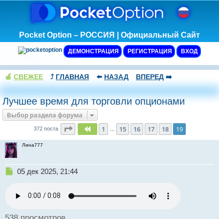
Pocket Option – РОССИЯ | Официальный Сайт
ДЕМОНСТРАЦИЯ
РЕГИСТРАЦИЯ
ВХОД
🍏
СВЕЖЕЕ
⤴️
ГЛАВНАЯ
⬅️
НАЗАД
ВПЕРЕД
➡️
Лучшее время для торговли опционами
Выбор раздела форума
Страница
19
из
19
1
15
16
17
18
19
Пред.
372 поста
…
Лина777
Н
05 дек 2025, 21:44
е
п
р
о
ч
538 просмотров