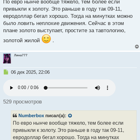
н
По евро нынче вообще тяжело, тем более если
н
привыкли к золоту. Это раньше в году так 09-11,
ы
евродоллар бегал хорошо. Тогда на минутках можно
й
было ловить неплохие движения. Сейчас в этом
п
о
плане золото выступает, простите за тавтологию,
с
золотой жилой
.
т
Лина777
Н
06 дек 2025, 22:06
е
п
р
о
ч
529 просмотров
и
т
Numberbox
писал(а):
а
н
По евро нынче вообще тяжело, тем более если
н
привыкли к золоту. Это раньше в году так 09-11,
ы
евродоллар бегал хорошо. Тогда на минутках
й