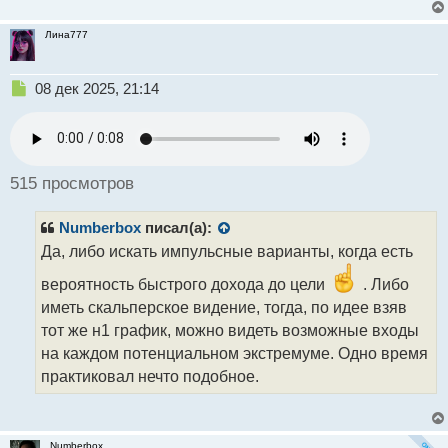
Лина777
Н
08 дек 2025, 21:14
е
п
р
о
ч
515 просмотров
и
т
Numberbox
писал(а):
а
н
Да, либо искать импульсные варианты, когда есть
н
вероятность быстрого дохода до цели
. Либо
ы
й
иметь скальперское видение, тогда, по идее взяв
п
тот же н1 график, можно видеть возможные входы
о
на каждом потенциальном экстремуме. Одно время
с
т
практиковал нечто подобное.
Numberbox