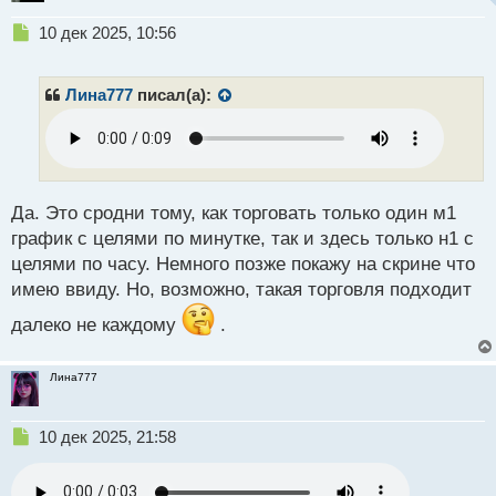
Н
10 дек 2025, 10:56
е
п
р
Лина777
писал(а):
о
ч
и
т
а
н
Да. Это сродни тому, как торговать только один м1
н
график с целями по минутке, так и здесь только н1 с
ы
целями по часу. Немного позже покажу на скрине что
й
имею ввиду. Но, возможно, такая торговля подходит
п
о
далеко не каждому
.
с
т
Лина777
Н
10 дек 2025, 21:58
е
п
р