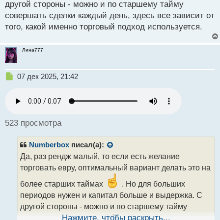
другой стороны - можно и по старшему тайму
с
совершать сделки каждый день, здесь все зависит от
т
того, какой именно торговый подход используется.
Лина777
Н
07 дек 2025, 21:42
е
п
р
о
ч
523 просмотра
и
т
Numberbox
писал(а):
а
н
Да, раз рендж малый, то если есть желание
н
торговать евру, оптимальный вариант делать это на
ы
й
более старших таймах
. Но для больших
п
периодов нужен и капитал больше и выдержка. С
о
другой стороны - можно и по старшему тайму
с
т
совершать сделки каждый день, здесь все зависит
Нажмите, чтобы раскрыть...