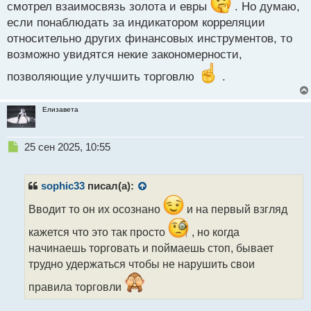
смотрел взаимосвязь золота и евры
. Но думаю,
о
если понаблюдать за индикатором корреляции
с
т
относительно других финансовых инструментов, то
возможно увидятся некие закономерности,
позволяющие улучшить торговлю
.
Елизавета
Н
25 сен 2025, 10:55
е
п
р
sophic33
писал(а):
о
ч
Вводит то он их осознано
и на первый взгляд
и
кажется что это так просто
, но когда
т
а
начинаешь торговать и поймаешь стоп, бывает
н
трудно удержаться чтобы не нарушить свои
н
ы
правила торговли
й
п