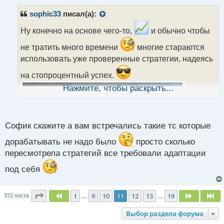
п
р
sophic33
писал(а):
о
ч
Ну конечно на основе чего-то,
и обычно чтобы
и
не тратить много времени
многие стараются
т
а
использовать уже проверенные стратегии, надеясь
н
на стопроцентный успех.
н
ы
Нажмите, чтобы раскрыть...
й
п
о
с
Софик скажите а вам встречались такие тс которые
т
дорабатывать не надо было
просто сколько
пересмотрела стратегий все требовали адаптации
под себя
Страница
11
из
19
1
9
10
11
12
13
19
Пред.
След.
Сл
372 поста
…
…
Выбор раздела форума