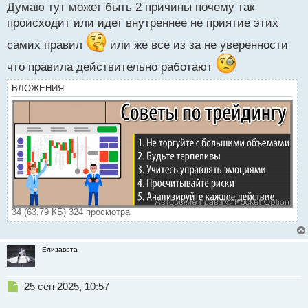
Думаю тут может быть 2 причины почему так
о
с
происходит или идет внутреннее не приятие этих
т
самих правил
или же все из за не уверенности
что правила действительно работают
ВЛОЖЕНИЯ
34 (63.79 КБ) 324 просмотра
Елизавета
Н
25 сен 2025, 10:57
е