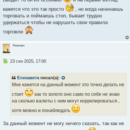
й
кажется что это так просто
, но когда начинаешь
п
о
торговать и поймаешь стоп, бывает трудно
с
удержаться чтобы не нарушить свои правила
т
торговли
Freeman
Н
23 сен 2025, 17:00
е
п
р
Елизавета
писал(а):
о
Мне кажется на данный момент это точно делать не
ч
и
стоит
как то золото оно само по себе не знаю
т
на сколько валюты с ним могут коррелироваться ,
а
н
хотя можно и понаблюдать
н
ы
За данный момент не могу ничего сказать, так как не
й
п