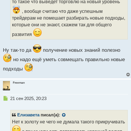
то такое что выведет торговлю на новый уровень
и
т
, вообще считаю что даже успешным
а
трейдерам не помешает разбирать новые подходы,
н
н
которые они не знают, скажем так для общего
ы
развития
й
п
о
Ну так-то да
получение новых знаний полезно
с
т
но надо ещё уметь совмещать правильно новые
подходы
Freeman
Н
21 сен 2025, 20:23
е
п
р
Елизавета
писал(а):
о
Нет к золоту не чего не думала такого прикручивать
ч
и