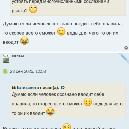
устоять перед многочисленными соблазнами
ы
й
рынка?
п
о
с
Думаю если человек осознано вводит себе правила,
т
то скорее всего сможет
ведь для чего то он их
вводит
sophic33
Н
23 сен 2025, 12:53
е
п
р
Елизавета
писал(а):
о
Думаю если человек осознано вводит себе
ч
и
правила, то скорее всего сможет
ведь для чего
т
а
то он их вводит
н
н
ы
Вводит то он их осознано
и на первый взгляд