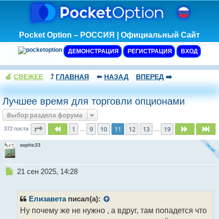
Pocket Option – РОССИЯ | Официальный Сайт
ДЕМОНСТРАЦИЯ
РЕГИСТРАЦИЯ
ВХОД
🍏
СВЕЖЕЕ
⤴️
ГЛАВНАЯ
⬅️
НАЗАД
ВПЕРЕД
➡️
Лучшее время для торговли опционами
Выбор раздела форума
Страница
11
из
19
1
9
10
11
12
13
19
Пред.
След.
Сл
372 поста
…
…
sophic33
Н
21 сен 2025, 14:28
е
п
р
Елизавета
писал(а):
о
Ну почему же не нужно , а вдруг, там попадется что
ч