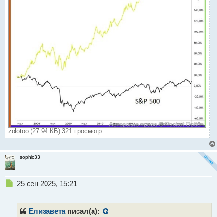
zolotoo (27.94 КБ) 321 просмотр
sophic33
Н
25 сен 2025, 15:21
е
п
р
Елизавета
писал(а):