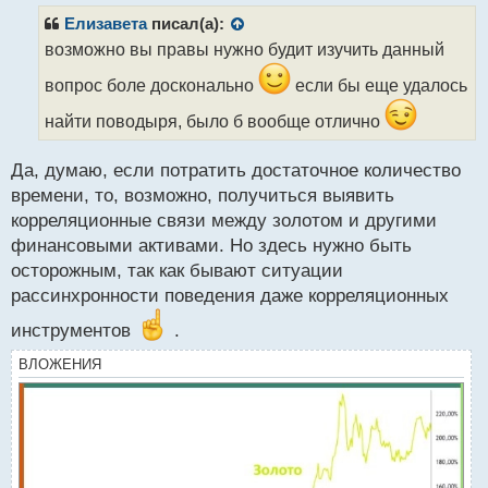
п
р
Елизавета
писал(а):
о
возможно вы правы нужно будит изучить данный
ч
и
вопрос боле досконально
если бы еще удалось
т
а
найти поводыря, было б вообще отлично
н
н
Да, думаю, если потратить достаточное количество
ы
времени, то, возможно, получиться выявить
й
п
корреляционные связи между золотом и другими
о
финансовыми активами. Но здесь нужно быть
с
осторожным, так как бывают ситуации
т
рассинхронности поведения даже корреляционных
инструментов
.
ВЛОЖЕНИЯ