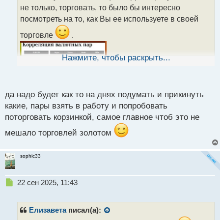
ч
не только, торговать, то было бы интересно
и
т
посмотреть на то, как Вы ее используете в своей
а
торговле
.
н
н
ы
Нажмите, чтобы раскрыть...
й
п
о
с
да надо будет как то на днях подумать и прикинуть
т
какие, пары взять в работу и попробовать
поторговать корзинкой, самое главное чтоб это не
мешало торговлей золотом
sophic33
Н
22 сен 2025, 11:43
е
п
р
Елизавета
писал(а):
о