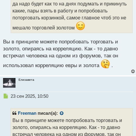
о
да надо будет как то на днях подумать и прикинуть
ч
какие, пары взять в работу и попробовать
и
т
поторговать корзинкой, самое главное чтоб это не
а
мешало торговлей золотом
н
н
ы
Вы в принципе можете попробовать торговать и
й
золото, опираясь на корреляцию. Как - то давно
п
встречал человека на одном из форумов, так он
о
с
использовал корреляцию евры и золота
.
т
Елизавета
Н
23 сен 2025, 10:50
е
п
р
Freeman
писал(а):
о
Вы в принципе можете попробовать торговать и
ч
золото, опираясь на корреляцию. Как - то давно
и
т
встречал человека на одном из форумов, так он