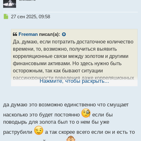
Н
27 сен 2025, 09:58
е
п
р
Freeman
писал(а):
о
Да, думаю, если потратить достаточное количество
ч
времени, то, возможно, получиться выявить
и
т
корреляционные связи между золотом и другими
а
финансовыми активами. Но здесь нужно быть
н
осторожным, так как бывают ситуации
н
рассинхронности поведения даже корреляционных
ы
Нажмите, чтобы раскрыть...
й
инструментов
.
п
о
с
да думаю это возможно единственно что смущает
т
насколько это будет постоянно
если бы
поводырь для золота был то о нем бы уже
раструбили
а так скорее всего если он и есть то