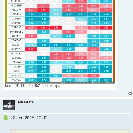
korel (91.88 КБ) 352 просмотра
Елизавета
Н
22 сен 2025, 10:30
е
п