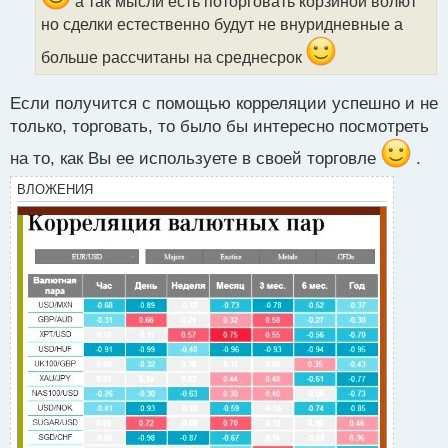
а так мысли есть поторговать корзиной волют
т
но сделки естественно будут не внуридневные а
а
н
больше рассчитаны на среднесрок
н
ы
Если получится с помощью корреляции успешно и не
й
п
только, торговать, то было бы интересно посмотреть
о
на то, как Вы ее используете в своей торговле
.
с
т
ВЛОЖЕНИЯ