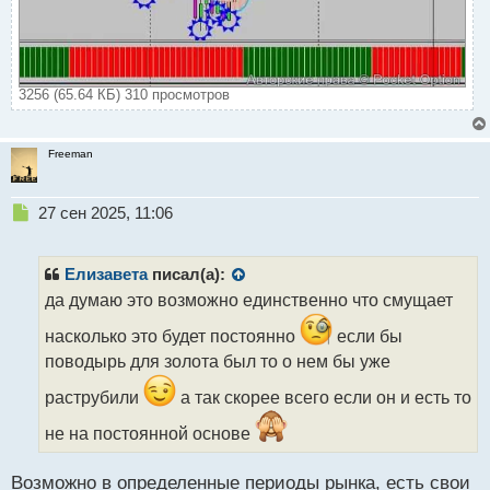
3256 (65.64 КБ) 310 просмотров
Freeman
Н
27 сен 2025, 11:06
е
п
р
Елизавета
писал(а):
о
да думаю это возможно единственно что смущает
ч
и
насколько это будет постоянно
если бы
т
поводырь для золота был то о нем бы уже
а
н
раструбили
а так скорее всего если он и есть то
н
ы
не на постоянной основе
й
п
Возможно в определенные периоды рынка, есть свои
о