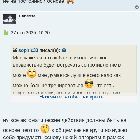
не на постоянной основе
Елизавета
Н
27 сен 2025, 10:30
е
п
р
sophic33
писал(а):
о
Мне кажется что любое психологическое
ч
воздействие будет встречать сопротивление в
и
т
мозге
мне думается лучше всего надо как
а
н
можно больше тренироваться
, то есть
н
открывать сделки, анализировать те ситуации ,
ы
Нажмите, чтобы раскрыть...
й
которые происходят и делать выводы
,
п
которые потом проверять и корректировать. только
о
с
после этого можно научиться автоматически
ну все автоматические действия должны быть на
т
совершать правильные действия.
основе чего то
в общем как не крути но нужно
себе придумать основу некий алгоритм в рамках