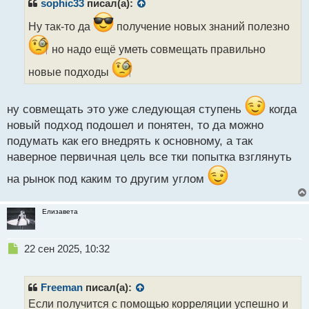
р
sophic33
писал(а):
о
ч
Ну так-то да
получение новых знаний полезно
и
но надо ещё уметь совмещать правильно
т
а
новые подходы
н
н
ы
ну совмещать это уже следующая ступень
когда
й
новый подход подошел и понятен, то да можно
п
о
подумать как его внедрять к основному, а так
с
наверное первичная цель все тки попытка взглянуть
т
на рынок под каким то другим углом
Елизавета
Н
22 сен 2025, 10:32
е
п
р
Freeman
писал(а):
о
Если получится с помощью корреляции успешно и