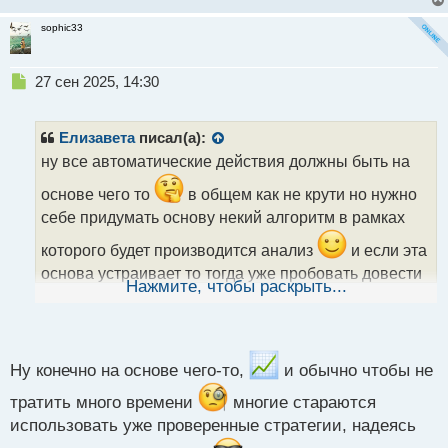
sophic33
Н
27 сен 2025, 14:30
е
п
р
Елизавета
писал(а):
о
ну все автоматические действия должны быть на
ч
и
основе чего то
в общем как не крути но нужно
т
себе придумать основу некий алгоритм в рамках
а
н
которого будет производится анализ
и если эта
н
основа устраивает то тогда уже пробовать довести
ы
Нажмите, чтобы раскрыть...
й
ее до автоматизма
п
о
с
т
Ну конечно на основе чего-то,
и обычно чтобы не
тратить много времени
многие стараются
использовать уже проверенные стратегии, надеясь