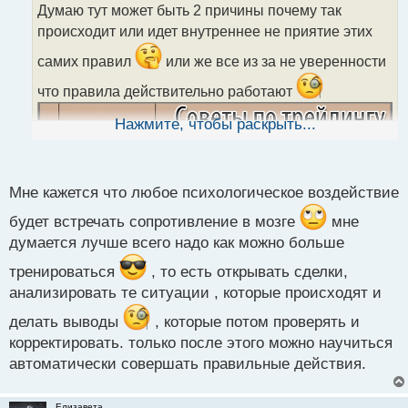
о
Думаю тут может быть 2 причины почему так
ч
происходит или идет внутреннее не приятие этих
и
т
самих правил
или же все из за не уверенности
а
н
что правила действительно работают
н
ы
Нажмите, чтобы раскрыть...
й
п
о
с
Мне кажется что любое психологическое воздействие
т
будет встречать сопротивление в мозге
мне
думается лучше всего надо как можно больше
тренироваться
, то есть открывать сделки,
анализировать те ситуации , которые происходят и
делать выводы
, которые потом проверять и
корректировать. только после этого можно научиться
автоматически совершать правильные действия.
Елизавета