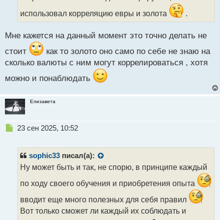
а
использовал корреляцию евры и золота
.
н
н
ы
Мне кажется на данный момент это точно делать не
й
п
стоит
как то золото оно само по себе не знаю на
о
сколько валюты с ним могут коррелироваться , хотя
с
т
можно и понаблюдать
Елизавета
Н
23 сен 2025, 10:52
е
п
р
sophic33
писал(а):
о
Ну может быть и так, не спорю, в принципе каждый
ч
и
по ходу своего обучения и приобретения опыта
т
а
вводит еще много полезных для себя правил
н
Вот только сможет ли каждый их соблюдать и
н