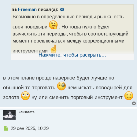
п
р
Freeman
писал(а):
о
Возможно в определенные периоды рынка, есть
ч
и
свои поводыри
. Но тогда нужно будет
т
вычислять эти периоды, чтобы в соответствующий
а
момент переключаться между корреляционными
н
н
инструментами
.
ы
Нажмите, чтобы раскрыть...
й
п
о
с
в этом плане проще наверное будет лучше по
т
обычной тс торговать
чем искать поводырей для
золота
ну или сменить торговый инструмент
Елизавета
Н
29 сен 2025, 10:29
е