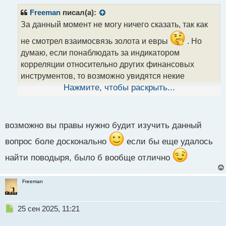
п
р
Freeman
писал(а):
о
За данный момент не могу ничего сказать, так как
ч
и
не смотрел взаимосвязь золота и евры
. Но
т
думаю, если понаблюдать за индикатором
а
корреляции относительно других финансовых
н
н
инструментов, то возможно увидятся некие
ы
закономерности, позволяющие улучшить торговлю
Нажмите, чтобы раскрыть...
й
п
.
о
с
возможно вы правы нужно будит изучить данный
т
вопрос боле досконально
если бы еще удалось
найти поводыря, было б вообще отлично
Freeman
Н
25 сен 2025, 11:21
е