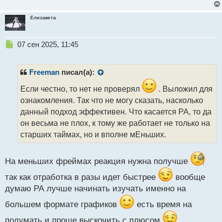
с
т
Елизавета
Н
07 сен 2025, 11:45
е
п
р
Freeman
писал(а):
о
ч
Если честно, то нет не проверял
. Выложил для
и
ознакомления. Так что не могу сказать, насколько
т
данный подход эффективен. Что касается РА, то да
а
он весьма не плох, к тому же работает не только на
н
н
старших таймах, но и вполне мЕньших.
ы
й
п
На меньших фреймах реакция нужна получше
о
так как отработка в разы идет быстрее
вообще
с
т
думаю РА лучше начинать изучать именно на
большем формате графиков
есть время на
подумать и проще выскочить с плюсом