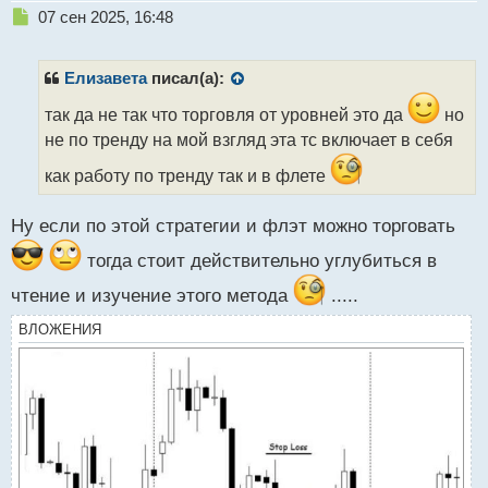
Н
07 сен 2025, 16:48
е
п
р
Елизавета
писал(а):
о
ч
так да не так что торговля от уровней это да
но
и
не по тренду на мой взгляд эта тс включает в себя
т
а
как работу по тренду так и в флете
н
н
Ну если по этой стратегии и флэт можно торговать
ы
й
тогда стоит действительно углубиться в
п
о
чтение и изучение этого метода
.....
с
т
ВЛОЖЕНИЯ