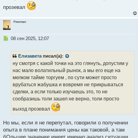
прозевал
Freeman
Н
08 сен 2025, 12:07
е
п
р
Елизавета
писал(а):
о
ну смотря с какой точки на это глянуть, допустим у
ч
нас мало волатильный рынок, а мы его еще на
и
т
мелком тайме торгуем , по сути может просто
а
врубаться жабушка и вовремя не прикрываться
н
сделки, а если только изучаешь это, то не
н
сообразишь толи зашел не верно, толи просто
ы
й
выход прозевал
п
о
с
Но мы, если я не перепутал, говорили о получении
т
опыта в плане понимания цены как таковой, а там
бОльшее значение имеет именно анализ ситуации