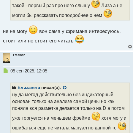
и
такой - первый раз про него слышу
Лиза а не
т
а
могли бы рассказать поподробнее о нём
н
н
ы
не не могу
вон сама у фримана интересуюсь,
й
п
стоит или не стоит его читать
о
с
т
Freeman
Н
05 сен 2025, 12:05
е
п
р
Елизавета
писал(а):
о
ну да метод действительно без индикаторный
ч
основан только на анализе самой цены но как
и
т
поняла вся разметка делается только на D а потом
а
уже торгуется на меньшем фрейме
хотя могу и
н
н
ошибаться еще не читала мануал по данной тс
ы