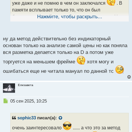
уже даже и не помню в чем он заключался
. В
н
н
памяти всплывает только то, что он был
ы
безындикаторный и основывался на уровнях. Но
Нажмите, чтобы раскрыть...
й
насколько этот подход эффективен, не могу
п
сказать.
о
с
ну да метод действительно без индикаторный
т
основан только на анализе самой цены но как поняла
вся разметка делается только на D а потом уже
торгуется на меньшем фрейме
хотя могу и
ошибаться еще не читала мануал по данной тс
Елизавета
Н
05 сен 2025, 10:25
е
п
р
sophic33
писал(а):
о
ч
очень заинтересовало
...... а что это за метод