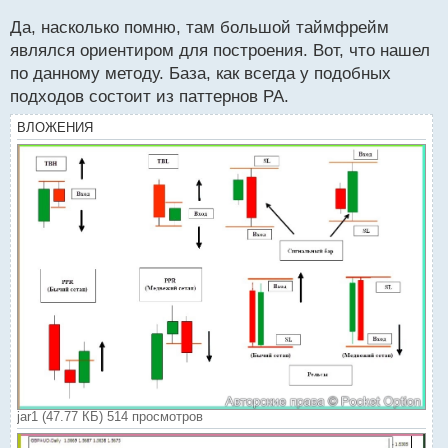
й
п
Да, насколько помню, там большой таймфрейм
о
являлся ориентиром для построения. Вот, что нашел
с
по данному методу. База, как всегда у подобных
т
подходов состоит из паттернов PA.
ВЛОЖЕНИЯ
jar1 (47.77 КБ) 514 просмотров