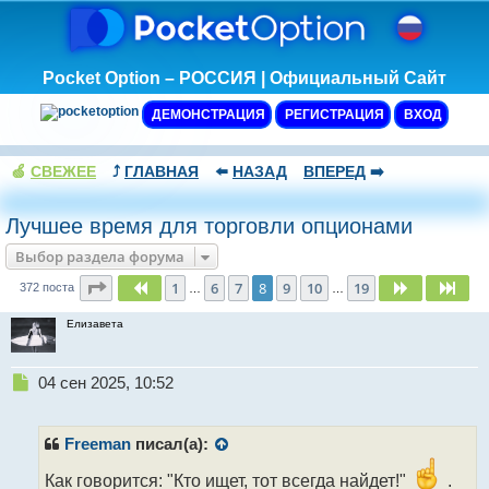
Pocket Option – РОССИЯ | Официальный Сайт
ДЕМОНСТРАЦИЯ
РЕГИСТРАЦИЯ
ВХОД
🍏
СВЕЖЕЕ
⤴️
ГЛАВНАЯ
⬅️
НАЗАД
ВПЕРЕД
➡️
Лучшее время для торговли опционами
Выбор раздела форума
Страница
8
из
19
1
6
7
8
9
10
19
Пред.
След.
Сле
372 поста
…
…
Елизавета
Н
04 сен 2025, 10:52
е
п
р
Freeman
писал(а):
о
ч
Как говорится: "Кто ищет, тот всегда найдет!"
.