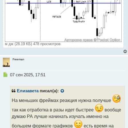
м дж (28.19 КБ) 478 просмотров
Freeman
Н
07 сен 2025, 17:51
е
п
р
Елизавета
писал(а):
о
ч
На меньших фреймах реакция нужна получше
и
так как отработка в разы идет быстрее
вообще
т
а
думаю РА лучше начинать изучать именно на
н
большем формате графиков
есть время на
н