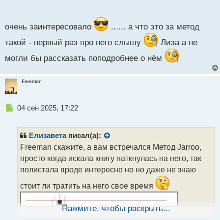
о
с
т
очень заинтересовало
...... а что это за метод
такой - первый раз про него слышу
Лиза а не
могли бы рассказать поподробнее о нём
Freeman
Н
04 сен 2025, 17:22
е
п
р
Елизавета
писал(а):
о
Freeman скажите, а вам встречался Метод Jarroo,
ч
просто когда искала книгу наткнулась на него, так
и
т
полистала вроде интересно но но даже не знаю
а
стоит ли тратить на него свое время
н
н
ы
Нажмите, чтобы раскрыть...
й