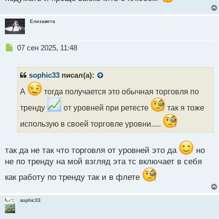
Елизавета
Н
07 сен 2025, 11:48
е
п
р
sophic33
писал(а):
о
ч
А
тогда получается это обычная торговля по
и
тренду
от уровней при ретесте
так я тоже
т
а
использую в своей торговле уровни.....
н
н
ы
так да не так что торговля от уровней это да
но
й
не по тренду на мой взгляд эта тс включает в себя
п
о
как работу по тренду так и в флете
с
т
sophic33