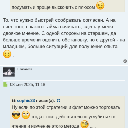
ы
подумать и проще выскочить с плюсом
й
п
о
То, что нужно быстрей соображать согласен. А на
с
счет того, с какого тайма начинать, здесь у меня
т
двоякое мнение. С одной стороны на старшем, да
больше времени оценить обстановку, но с другой - на
младшем, больше ситуаций для получения опыта
.
Елизавета
Н
08 сен 2025, 11:18
е
п
р
sophic33
писал(а):
о
Ну если по этой стратегии и флэт можно торговать
ч
и
тогда стоит действительно углубиться в
т
а
чтение и изучение этого метода
.....