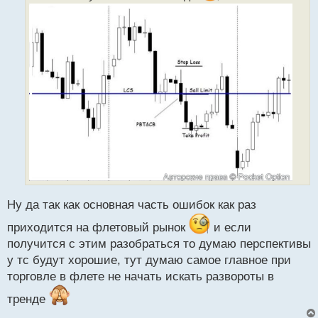
н
н
ы
й
п
о
с
т
Ну да так как основная часть ошибок как раз
приходится на флетовый рынок
и если
получится с этим разобраться то думаю перспективы
у тс будут хорошие, тут думаю самое главное при
торговле в флете не начать искать развороты в
тренде