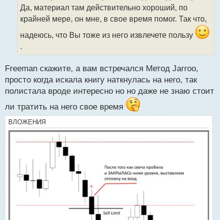
и
Да, материал там действительно хороший, по
т
крайней мере, он мне, в свое время помог. Так что,
а
н
надеюсь, что Вы тоже из него извлечете пользу
н
.
ы
й
п
Freeman скажите, а вам встречался Метод Jarroo,
о
просто когда искала книгу наткнулась на него, так
с
полистала вроде интересно но но даже не знаю стоит
т
ли тратить на него свое время
ВЛОЖЕНИЯ