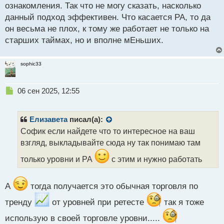
ознакомления. Так что не могу сказать, насколько
данный подход эффективен. Что касается РА, то да
он весьма не плох, к тому же работает не только на
старших таймах, но и вполне мЕньших.
sophic33
Н
06 сен 2025, 12:55
е
п
р
Елизавета
писал(а):
о
Софик если найдете что то интересное на ваш
ч
взгляд, выкладывайте сюда ну так понимаю там
и
т
только уровни и РА
с этим и нужно работать
а
н
н
А
тогда получается это обычная торговля по
ы
й
тренду
от уровней при ретесте
так я тоже
п
о
использую в своей торговле уровни.....