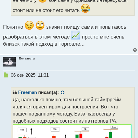
не не могу
вон сама у фримана интересуюсь,
и
стоит или не стоит его читать
т
а
н
Понятно
значит поищу сама и попытаюсь
н
ы
разобраться в этом методе
просто мне очень
й
близок такой подход в торговле...
п
о
с
Елизавета
т
Н
06 сен 2025, 11:31
е
п
р
Freeman
писал(а):
о
Да, насколько помню, там большой таймфрейм
ч
являлся ориентиром для построения. Вот, что
и
т
нашел по данному методу. База, как всегда у
а
подобных подходов состоит из паттернов PA.
н
н
ы