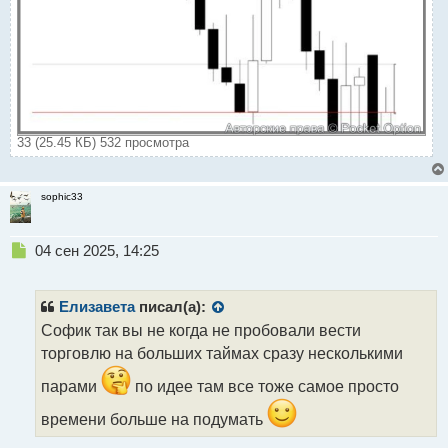
33 (25.45 КБ) 532 просмотра
sophic33
Н
04 сен 2025, 14:25
е
п
р
Елизавета
писал(а):
о
Софик так вы не когда не пробовали вести
ч
торговлю на больших таймах сразу несколькими
и
т
парами
по идее там все тоже самое просто
а
н
времени больше на подумать
н
ы