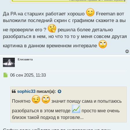
Да PA на старших работает хорошо
Freeman вот
выложили последний скрин с графиком скажите а вы
не проверяли его ?
решила более детально
разобраться в нем, но что то то у меня совсем другая
картинка в данном временном интервале
Елизавета
Н
06 сен 2025, 11:33
е
п
р
sophic33
писал(а):
о
ч
Понятно
значит поищу сама и попытаюсь
и
разобраться в этом методе
просто мне очень
т
а
близок такой подход в торговле...
н
н