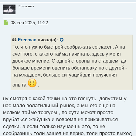
Елизавета
Н
08 сен 2025, 11:22
е
п
р
Freeman
писал(а):
о
То, что нужно быстрей соображать согласен. А на
ч
счет того, с какого тайма начинать, здесь у меня
и
т
двоякое мнение. С одной стороны на старшем, да
а
больше времени оценить обстановку, но с другой -
н
на младшем, больше ситуаций для получения
н
ы
опыта
.
й
п
ну смотря с какой точки на это глянуть, допустим у
о
с
нас мало волатильный рынок, а мы его еще на
т
мелком тайме торгуем , по сути может просто
врубаться жабушка и вовремя не прикрываться
сделки, а если только изучаешь это, то не
сообразишь толи зашел не верно, толи просто выход