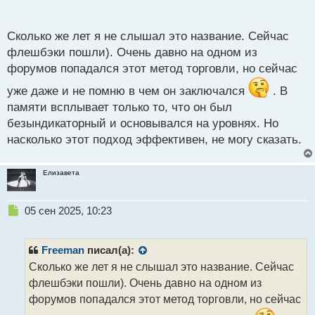
п
о
с
Сколько же лет я не слышал это название. Сейчас
т
флешбэки пошли). Очень давно на одном из
форумов попадался этот метод торговли, но сейчас
уже даже и не помню в чем он заключался
. В
памяти всплывает только то, что он был
безындикаторный и основывался на уровнях. Но
насколько этот подход эффективен, не могу сказать.
Елизавета
Н
05 сен 2025, 10:23
е
п
р
Freeman
писал(а):
о
Сколько же лет я не слышал это название. Сейчас
ч
флешбэки пошли). Очень давно на одном из
и
т
форумов попадался этот метод торговли, но сейчас
а