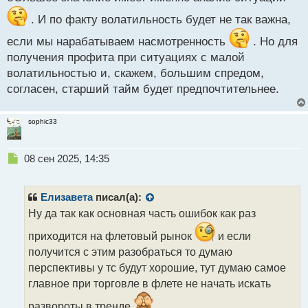
. И по факту волатильность будет не так важна,
если мы нарабатываем насмотренность
. Но для
получения профита при ситуациях с малой
волатильностью и, скажем, большим спредом,
согласен, старший тайм будет предпочтительнее.
sophic33
Н
08 сен 2025, 14:35
е
п
р
Елизавета
писал(а):
о
Ну да так как основная часть ошибок как раз
ч
и
приходится на флетовый рынок
и если
т
получится с этим разобраться то думаю
а
перспективы у тс будут хорошие, тут думаю самое
н
н
главное при торговле в флете не начать искать
ы
развороты в тренде
й