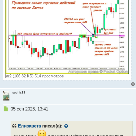
jar2 (106.82 КБ) 514 просмотров
sophic33
Н
05 сен 2025, 13:41
е
п
р
Елизавета
писал(а):
о
ч