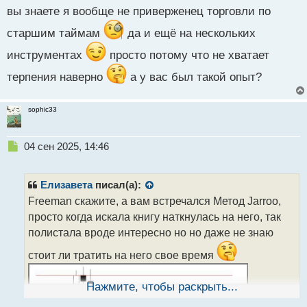
вы знаете я вообще не приверженец торговли по
й
п
старшим таймам
да и ещё на нескольких
о
с
инструментах
просто потому что не хватает
т
терпения наверно
а у вас был такой опыт?
sophic33
Н
04 сен 2025, 14:46
е
п
р
Елизавета
писал(а):
о
Freeman скажите, а вам встречался Метод Jarroo,
ч
просто когда искала книгу наткнулась на него, так
и
т
полистала вроде интересно но но даже не знаю
а
стоит ли тратить на него свое время
н
н
ы
Нажмите, чтобы раскрыть...
й
п