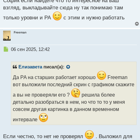
Софик если найдете что то интересное на ваш
ы
взгляд, выкладывайте сюда ну так понимаю там
й
п
только уровни и РА
с этим и нужно работать
о
с
т
Freeman
Н
06 сен 2025, 12:42
е
п
р
Елизавета
писал(а):
о
ч
Да PA на старших работает хорошо
Freeman
и
вот выложили последний скрин с графиком скажите
т
а
а вы не проверяли его ?
решила более
н
детально разобраться в нем, но что то то у меня
н
совсем другая картинка в данном временном
ы
й
интервале
п
о
с
Если честно, то нет не проверял
. Выложил для
т