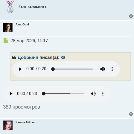
Топ коммент
Alex Gold
Н
28 мар 2026, 11:17
е
п
р
Добрыня
писал(а):
о
ч
и
т
а
н
н
ы
й
389 просмотров
п
о
с
Ksenia Milova
т