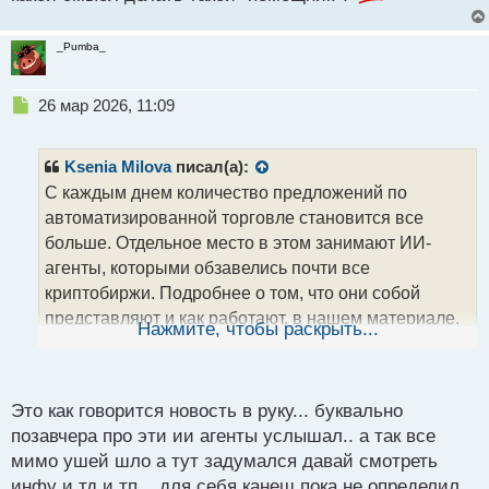
совершать реальные торговые действия и
помогать трейдеру — например, выставлять
_Pumba_
заявки, проверять ликвидность, читать котировки,
работать с кошельком и взаимодействовать с
Н
26 мар 2026, 11:09
ончейн-инфраструктурой.
е
п
Разница между торговым ботом и ИИ-агентом
р
Ksenia Milova
писал(а):
о
С каждым днем количество предложений по
ч
Если говорить о торговом боте, то его хорошо
автоматизированной торговле становится все
и
использовать там, где сценарий прописан заранее,
т
больше. Отдельное место в этом занимают ИИ-
например, нужно открыть позицию при
а
агенты, которыми обзавелись почти все
н
определенном сигнале или же закрыть по стопу или
криптобиржи. Подробнее о том, что они собой
н
тейк-профиту. ИИ-агент устроен другим образом: он
представляют и как работают, в нашем материале.
ы
Нажмите, чтобы раскрыть...
может заметить изменения на рынке, уточнить
й
параметры, проверить риск, выбрать
п
Что случилось? Еще недавно искусственный
о
самостоятельно инструмент и подать заявку, то есть
интеллект в криптовалютном трейдинге сводился в
с
совершить логическую цепочку из разных действий.
Это как говорится новость в руку... буквально
основном к аналитике: модель могла собрать
т
Торговый бот же только исполняет правило, и в
позавчера про эти ии агенты услышал.. а так все
данные, показать настроение рынка, помочь с
этом есть разница.
мимо ушей шло а тут задумался давай смотреть
формулировкой идеи или же подсветить уровень.
инфу и тд и тп... для себя канеш пока не определил