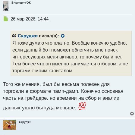
Биржевич'ОК
Н
26 мар 2026, 14:44
е
п
р
Скруджи
писал(а):
о
Я тоже думаю что платно. Вообще конечно удобно,
ч
если данный бот поможет облегчить мне поиск
и
т
интересующих меня активов, то почему бы и нет.
а
Тем более что он именно занимается отбором, а не
н
торгами с моим капиталом.
н
ы
й
Того же мнения, был бы весьма полезен для
п
торговли в формате памп-дамп. Конечно основная
о
часть на трейдере, но времени на сбор и анализ
с
т
данных ушло бы куда меньше.
Скруджи