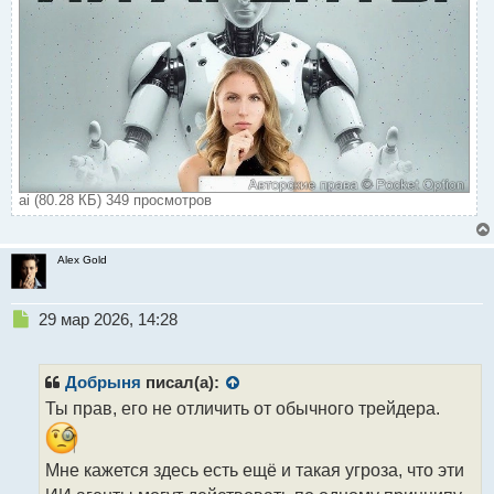
ai (80.28 КБ) 349 просмотров
Alex Gold
Н
29 мар 2026, 14:28
е
п
р
Добрыня
писал(а):
о
Ты прав, его не отличить от обычного трейдера.
ч
и
т
Мне кажется здесь есть ещё и такая угроза, что эти
а