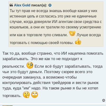
анализ ценового графика и технических
р
рекомендуется протестировать ИИ-агент на
Alex Gold
писал(а):
индикаторов и многое другое.
о
небольшой сумме и проверить его работу в
Ты тут прав не всегда знаешь вообще какая у них
ч
рыночных условиях. При положительном
истинная цель и согласись это уже не единичные
и
Еще одна польза ИИ-агентов — управление
результате можно использовать его дальше,
т
случае, когда доверяли ИИ агентам свои средства с
рисками. Таким образом, они могут подсказать
а
доверив ему более "сложную" работу с уже
кошельков, а они их тратили по своему усмотрению
оптимальный размер позиции, помочь с
н
другими, более крупными суммами.
выставлением стоп-лоссов и отследить перегрузку
н
или как в торговле тупо сливали.
Лучше всегда
ы
портфеля, что очень полезно для криптовалютного
торговать с помощью своей головы.
й
А вы слышали об ИИ-агентах? Как вы думаете,
рынка, который склонен к волатильности.
п
будет ли их количество увеличиваться и смогут ли
о
Так то да, вообще странно, что ИИ нацелена помогать
они на самом деле сделать сделки более
с
Конечно же, полностью заменить человека ИИ-
зарабатывать. Это же как то не подходит к
прибыльными?
т
агенты не смогут, но умелое сочетание личного
реальности.
Если всё будут зарабатывать, тогда
опыта и возможностей искусственного интеллекта
чьи это будут деньги. Поэтому скорее всего это
способно сделать торговлю более прибыльной и
очередная замануха, а возможно чтобы
эффективной.
контролировать действия трейдеров и вести рынок
туда, куда "им" надо. На таком рынке я бы не хотел
Сейчас практически все крупные биржи
предпочитают использовать ИИ для улучшения
торговать.
торговли. Но прежде чем выбрать какую-либо
площадку, нужно внимательно оценить, какие