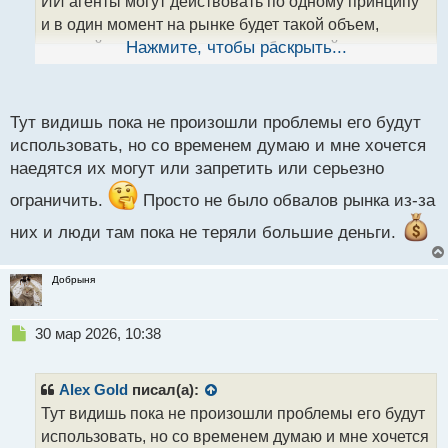
ИИ агенты могут действовать по одному принципу
н
н
и в один момент на рынке будет такой объем,
ы
который в случае появления сбоя в нейронке,
Нажмите, чтобы раскрыть...
й
приведёт к большому падению, ну или наоборот к
п
о
росту.
с
Тут видишь пока не произошли проблемы его будут
В общем использовать рекомендации от ИИ ещё
т
использовать, но со временем думаю и мне хочется
куда не шло, но полностью отдавать контроль за
наедятся их могут или запретить или серьезно
торговлей, на мой взгляд слишком опрометчиво.
ограничить.
Просто не было обвалов рынка из-за
них и люди там пока не теряли большие деньги.
Добрыня
Н
30 мар 2026, 10:38
е
п
р
Alex Gold
писал(а):
о
Тут видишь пока не произошли проблемы его будут
ч
использовать, но со временем думаю и мне хочется
и