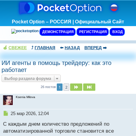
Pocket Option – РОССИЯ | Официальный Сайт
ДЕМОНСТРАЦИЯ
РЕГИСТРАЦИЯ
ВХОД
🍏
СВЕЖЕЕ
⤴️
ГЛАВНАЯ
⬅️
НАЗАД
ВПЕРЕД
➡️
ИИ агенты в помощь трейдеру: как это
работает
Выбор раздела форума
1
2
След.
След.
26 постов
Ksenia Milova
Н
25 мар 2026, 12:04
е
С каждым днем количество предложений по
п
р
автоматизированной торговле становится все
о