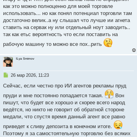
Сейчас же все изменилось, и теперь крупные
Для чего нужны ИИ-агенты и как они помогают
как это можно полноценно для моей торговле
биржи стали более полноценно использовать
трейдерам
использовать... но как понял потенциал торговли там
искусственный интеллект, который может
достаточно велик..а ну слышал что лучше ии агнета
совершать реальные торговые действия и
ИИ-агенты способны работать в разных
ставить на сервак ну или отдельный ноут заводить..
помогать трейдеру — например, выставлять
направлениях, и в этом есть их весомое
так как етьс вероятность что если поставить на
заявки, проверять ликвидность, читать котировки,
преимущество. Например, они могут проводить
работать с кошельком и взаимодействовать с
рабочую машину то можно все пох..рить
анализ в режиме реального времени и быстрее
ончейн-инфраструктурой.
замечать все изменения, чем это сделает трейдер.
ILya Smirnov
Его задача — отслеживать графики, объемы торгов,
Разница между торговым ботом и ИИ-агентом
рыночные аномалии, изменения волатильности и
Н
26 мар 2026, 11:23
многое другое.
Если говорить о торговом боте, то его хорошо
е
Сейчас, если честно про ИИ агентов рекламы пруд
использовать там, где сценарий прописан заранее,
п
Также ИИ-агенты способны систематизировать
р
например, нужно открыть позицию при
пруди и мне постоянно попадается такая.
Вон
о
данные, позволяя трейдеру точнее определять
определенном сигнале или же закрыть по стопу или
пишут, что будет все хорошо и скорее всего народ
ч
точку входа и выхода. Они могут оценивать
тейк-профиту. ИИ-агент устроен другим образом: он
и
ведётся, но никто не говорит об обратной стороне
вероятность продолжения тренда, проводить
т
может заметить изменения на рынке, уточнить
медали, что спустя время данный агент все равно
анализ ценового графика и технических
а
параметры, проверить риск, выбрать
н
индикаторов и многое другое.
приведет к сливу депозита в конечном итоге.
самостоятельно инструмент и подать заявку, то есть
н
Поэтому я за самостоятельную торговлю без всяких
совершить логическую цепочку из разных действий.
ы