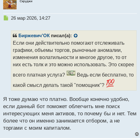
Скруджи
именно действия агент сможет выполнить,
насколько просто его подключить и как выстроены
Н
26 мар 2026, 14:27
безопасность, контроль и тестирование. Для начала
е
рекомендуется протестировать ИИ-агент на
п
небольшой сумме и проверить его работу в
р
Биржевич'ОК
писал(а):
о
рыночных условиях. При положительном
Если они действительно помогают отслеживать
ч
результате можно использовать его дальше,
графики, объемы торгов, рыночные аномалии,
и
доверив ему более "сложную" работу с уже
т
изменения волатильности и многое другое, то от
а
другими, более крупными суммами.
них есть толк и это можно использовать. Это скорее
н
н
всего платная услуга?
Ведь если бесплатно, то
А вы слышали об ИИ-агентах? Как вы думаете,
ы
будет ли их количество увеличиваться и смогут ли
какой смысл делать такой "помощник"?
й
п
они на самом деле сделать сделки более
о
прибыльными?
Я тоже думаю что платно. Вообще конечно удобно,
с
если данный бот поможет облегчить мне поиск
т
интересующих меня активов, то почему бы и нет. Тем
более что он именно занимается отбором, а не
торгами с моим капиталом.