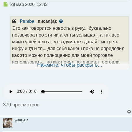
Н
28 мар 2026, 12:43
е
п
р
_Pumba_
писал(а):
о
Это как говорится новость в руку... буквально
ч
позавчера про эти ии агенты услышал.. а так все
и
т
мимо ушей шло а тут задумался давай смотреть
а
инфу и тд и тп... для себя канеш пока не определил
н
как это можно полноценно для моей торговле
н
использовать... но как понял потенциал торговли
ы
Нажмите, чтобы раскрыть...
й
там достаточно велик..а ну слышал что лучше ии
п
агнета ставить на сервак ну или отдельный ноут
о
заводить.. так как етьс вероятность что если
с
поставить на рабочую машину то можно все
т
пох..рить
379 просмотров
Добрыня