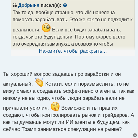
р
Добрыня
писал(а):
о
Так то да, вообще странно, что ИИ нацелена
ч
помогать зарабатывать. Это же как то не подходит к
и
т
реальности.
Если всё будут зарабатывать,
а
тогда чьи это будут деньги. Поэтому скорее всего
н
н
это очередная замануха, а возможно чтобы
ы
контролировать действия трейдеров и вести рынок
Нажмите, чтобы раскрыть...
й
туда, куда "им" надо. На таком рынке я бы не хотел
п
о
торговать.
с
Ты хороший вопрос задаешь про заработки и он
т
актуальный.
Кстати, если поразмыслить, то не
вижу смысла создавать эффективного агента, так как
никому не выгодно, чтобы люди зарабатывали не
прилагали усилия.
Возможно и ты прав их
создают, чтобы контролировать рынок и трейдеров. А
как ты думаешь могут ли ИИ агенты в будущем, как
сейчас Трамп заниматься спекуляции на рынке?