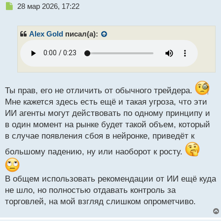
Н
28 мар 2026, 17:22
е
п
р
Alex Gold
писал(а):
о
ч
и
т
а
н
Ты прав, его не отличить от обычного трейдера.
н
Мне кажется здесь есть ещё и такая угроза, что эти
ы
й
ИИ агенты могут действовать по одному принципу и
п
в один момент на рынке будет такой объем, который
о
в случае появления сбоя в нейронке, приведёт к
с
т
большому падению, ну или наоборот к росту.
В общем использовать рекомендации от ИИ ещё куда
не шло, но полностью отдавать контроль за
торговлей, на мой взгляд слишком опрометчиво.