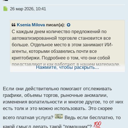
Н
26 мар 2026, 10:41
е
п
р
Ksenia Milova
писал(а):
о
С каждым днем количество предложений по
ч
автоматизированной торговле становится все
и
т
больше. Отдельное место в этом занимают ИИ-
а
агенты, которыми обзавелись почти все
н
криптобиржи. Подробнее о том, что они собой
н
представляют и как работают, в нашем материале.
ы
Нажмите, чтобы раскрыть...
й
п
Что случилось? Еще недавно искусственный
о
интеллект в криптовалютном трейдинге сводился в
с
Если они действительно помогают отслеживать
основном к аналитике: модель могла собрать
т
графики, объемы торгов, рыночные аномалии,
данные, показать настроение рынка, помочь с
изменения волатильности и многое другое, то от них
формулировкой идеи или же подсветить уровень.
есть толк и это можно использовать. Это скорее
Сейчас же все изменилось, и теперь крупные
биржи стали более полноценно использовать
всего платная услуга?
Ведь если бесплатно, то
искусственный интеллект, который может
какой смысл делать такой "помощник"?