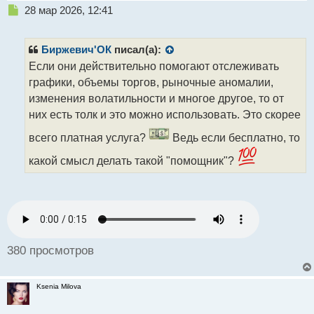
Н
28 мар 2026, 12:41
е
п
р
Биржевич'ОК
писал(а):
о
Если они действительно помогают отслеживать
ч
графики, объемы торгов, рыночные аномалии,
и
т
изменения волатильности и многое другое, то от
а
них есть толк и это можно использовать. Это скорее
н
н
всего платная услуга?
Ведь если бесплатно, то
ы
какой смысл делать такой "помощник"?
й
п
о
с
т
380 просмотров
Ksenia Milova