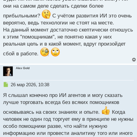
р
они на самом деле сделать сделки более
о
прибыльными?
ч
С учётом развития ИИ это очень
и
вероятно, ведь технологии не стоят на месте.
т
На данный момент достаточно скептически отношусь
а
к этим "помощникам", не понятно какая у них
н
н
реальная цель и в какой момент, вдруг произойдет
ы
сбой в работе.
й
п
о
Alex Gold
с
т
Н
26 мар 2026, 10:38
е
Я слышал конечно про ИИ агентов и могу сказать
п
р
лучше торговать всегда без всяких помощников
о
основываясь на своих знаниях и опыте.
ч
Когда
и
человек не один год торгует ему в принципе не нужны
т
особо помощники разве, что найти нужную
а
информацию или провести аналитику того или иного
н