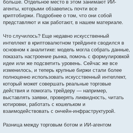
больше. Отдельное место в этом занимают ИИ-
ч
агенты, которыми обзавелись почти все
и
т
криптобиржи. Подробнее о том, что они собой
а
представляют и как работают, в нашем материале.
н
н
Что случилось? Еще недавно искусственный
ы
й
интеллект в криптовалютном трейдинге сводился в
п
основном к аналитике: модель могла собрать данные,
о
показать настроение рынка, помочь с формулировкой
с
идеи или же подсветить уровень. Сейчас же все
т
изменилось, и теперь крупные биржи стали более
полноценно использовать искусственный интеллект,
который может совершать реальные торговые
действия и помогать трейдеру — например,
выставлять заявки, проверять ликвидность, читать
котировки, работать с кошельком и
взаимодействовать с ончейн-инфраструктурой.
Разница между торговым ботом и ИИ-агентом