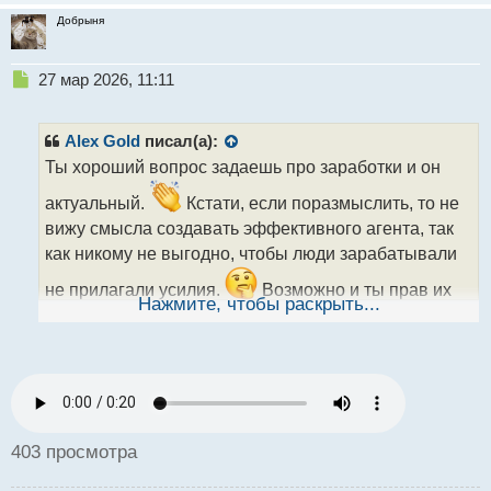
Добрыня
Н
27 мар 2026, 11:11
е
п
р
Alex Gold
писал(а):
о
Ты хороший вопрос задаешь про заработки и он
ч
и
актуальный.
Кстати, если поразмыслить, то не
т
вижу смысла создавать эффективного агента, так
а
как никому не выгодно, чтобы люди зарабатывали
н
н
не прилагали усилия.
Возможно и ты прав их
ы
Нажмите, чтобы раскрыть...
создают, чтобы контролировать рынок и трейдеров.
й
п
А как ты думаешь могут ли ИИ агенты в будущем,
о
как сейчас Трамп заниматься спекуляции на рынке?
с
т
403 просмотра