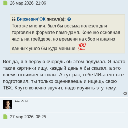
Н
26 мар 2026, 21:06
е
п
р
Биржевич'ОК
писал(а):
о
Того же мнения, был бы весьма полезен для
ч
торговли в формате памп-дамп. Конечно основная
и
т
часть на трейдере, но времени на сбор и анализ
а
данных ушло бы куда меньше.
н
н
ы
Вот да, я в первую очередь об этом подумал. Я часто
й
такие картинки ищу, каждый день я бы сказал, а это
п
время отнимает и силы. А тут раз, тебе ИИ-агент все
о
с
подготовил, ты только оцениваешь и ищещь свою
т
ТВХ. Круто конечно звучит, надо изучить эту тему.
Alex Gold
Н
27 мар 2026, 08:25
е
п