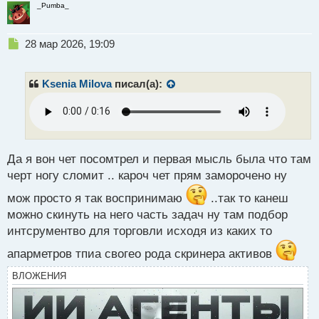
_Pumba_
Н
28 мар 2026, 19:09
е
п
р
Ksenia Milova
писал(а):
о
ч
и
т
а
н
Да я вон чет посомтрел и первая мысль была что там
н
черт ногу сломит .. кароч чет прям заморочено ну
ы
й
мож просто я так воспринимаю
..так то канеш
п
можно скинуть на него часть задач ну там подбор
о
интсрументво для торговли исходя из каких то
с
т
апарметров тпиа свогео рода скринера активов
ВЛОЖЕНИЯ