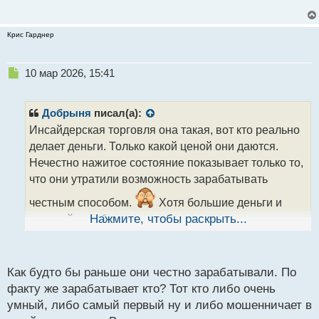
Крис Гарднер
Н
10 мар 2026, 15:41
е
п
р
Добрыня
писал(а):
о
Инсайдерская торговля она такая, вот кто реально
ч
делает деньги. Только какой ценой они даются.
и
т
Нечестно нажитое состояние показывает только то,
а
что они утратили возможность зарабатывать
н
н
честным способом.
Хотя большие деньги и
ы
честный заработок это зачастую вещи
Нажмите, чтобы раскрыть...
й
п
несовместимые.
о
с
Как будто бы раньше они честно зарабатывали. По
т
факту же зарабатывает кто? Тот кто либо очень
умный, либо самый первый ну и либо мошенничает в