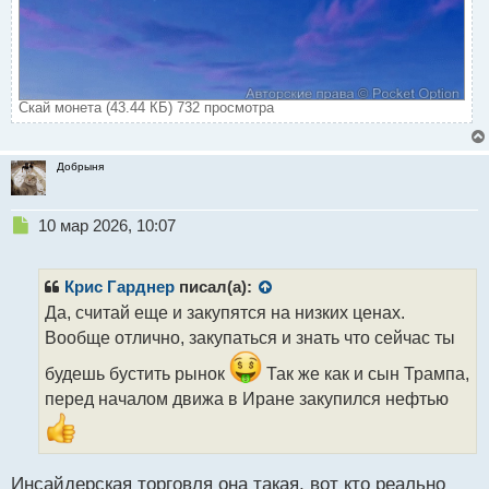
Скай монета (43.44 КБ) 732 просмотра
Добрыня
Н
10 мар 2026, 10:07
е
п
р
Крис Гарднер
писал(а):
о
Да, считай еще и закупятся на низких ценах.
ч
Вообще отлично, закупаться и знать что сейчас ты
и
т
будешь бустить рынок
Так же как и сын Трампа,
а
перед началом движа в Иране закупился нефтью
н
н
ы
й
п
Инсайдерская торговля она такая, вот кто реально