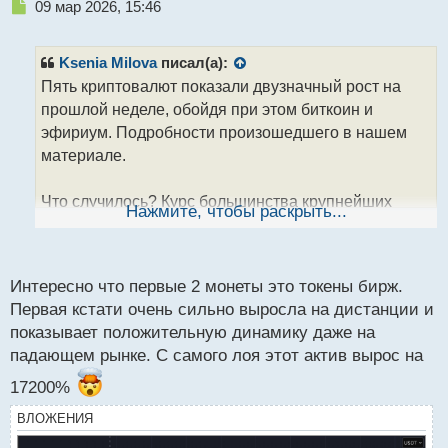
Н
09 мар 2026, 15:46
е
п
р
Ksenia Milova
писал(а):
о
Пять криптовалют показали двузначный рост на
ч
прошлой неделе, обойдя при этом биткоин и
и
т
эфириум. Подробности произошедшего в нашем
а
материале.
н
н
Что случилось? Курс большинства крупнейших
ы
Нажмите, чтобы раскрыть...
й
криптовалют показал падение за прошедшую
п
неделю — с 27 февраля по 6 марта, несмотря на то,
о
что биткоин и эфириум выросли в цене на 5% до
с
Интересно что первые 2 монеты это токены бирж.
70,8 тысяч долларов и на 2% до 2,08 тысячи
т
Первая кстати очень сильно выросла на дистанции и
долларов.
показывает положительную динамику даже на
падающем рынке. С самого лоя этот актив вырос на
Всего около 30% крупнейших альткоинов показали
рост, некоторые из них увеличились в цене более
17200%
чем на 10% на фоне обострения военного
ВЛОЖЕНИЯ
конфликта на Ближнем Востоке. Разберем