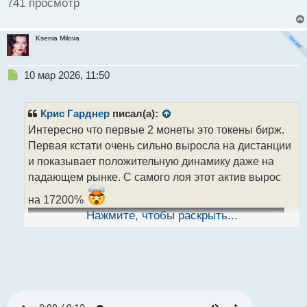
741 просмотр
Ksenia Milova
Н
10 мар 2026, 11:50
е
п
р
Крис Гарднер
писал(а):
о
Интересно что первые 2 монеты это токены бирж.
ч
Первая кстати очень сильно выросла на дистанции
и
т
и показывает положительную динамику даже на
а
падающем рынке. С самого лоя этот актив вырос
н
н
на 17200%
ы
Нажмите, чтобы раскрыть...
й
п
о
с
т