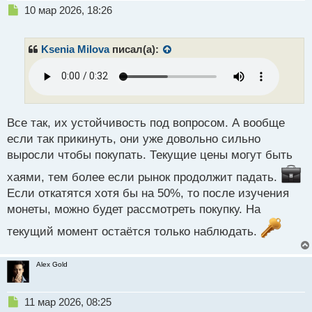
Н
10 мар 2026, 18:26
е
п
р
Ksenia Milova
писал(а):
о
ч
и
т
а
н
Все так, их устойчивость под вопросом. А вообще
н
если так прикинуть, они уже довольно сильно
ы
выросли чтобы покупать. Текущие цены могут быть
й
п
хаями, тем более если рынок продолжит падать.
о
Если откатятся хотя бы на 50%, то после изучения
с
монеты, можно будет рассмотреть покупку. На
т
текущий момент остаётся только наблюдать.
Alex Gold
Н
11 мар 2026, 08:25