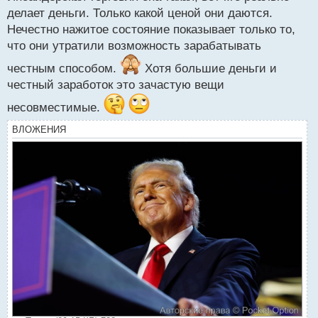
о
делает деньги. Только какой ценой они даются.
с
Нечестно нажитое состояние показывает только то,
т
что они утратили возможность зарабатывать
честным способом.
Хотя большие деньги и
честный заработок это зачастую вещи
несовместимые.
ВЛОЖЕНИЯ