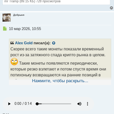
mr Tramp (89.15 КБ) 728 просмотров
Добрыня
Н
10 мар 2026, 10:55
е
п
р
Alex Gold
писал(а):
о
Скорее всего такие монеты показали временный
ч
рост из-за затяжного спада крипто рынка в целом.
и
т
Такие монеты появляются периодически,
а
которые резко взлетают и потом спустя время они
н
н
потихоньку возвращаются на ранние позиций в
ы
район меньше доллара. Я тоже жду наконец то
Нажмите, чтобы раскрыть...
й
п
подписание закона о крипто резерве.
о
с
т