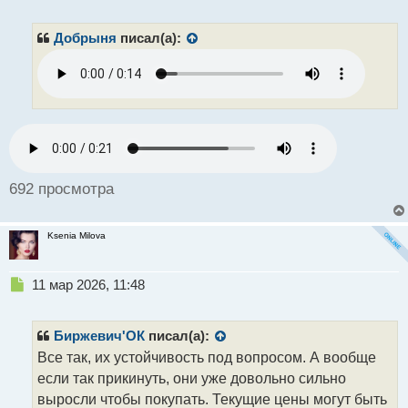
е
п
р
Добрыня
писал(а):
о
ч
и
т
а
н
н
ы
й
692 просмотра
п
о
с
Ksenia Milova
т
Н
11 мар 2026, 11:48
е
п
р
Биржевич'ОК
писал(а):
о
Все так, их устойчивость под вопросом. А вообще
ч
если так прикинуть, они уже довольно сильно
и
т
выросли чтобы покупать. Текущие цены могут быть