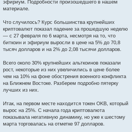
эфириум. Подробности произошедшего в нашем
ч
материале.
и
т
а
Что случилось? Курс большинства крупнейших
н
криптовалют показал падение за прошедшую неделю
н
— с 27 февраля по 6 марта, несмотря на то, что
ы
й
биткоин и эфириум выросли в цене на 5% до 70,8
п
тысяч долларов и на 2% до 2,08 тысячи долларов.
о
с
Всего около 30% крупнейших альткоинов показали
т
рост, некоторые из них увеличились в цене более
чем на 10% на фоне обострения военного конфликта
на Ближнем Востоке. Разберем подробно пятерку
лучших из них.
Итак, на первом месте находится токен OKB, который
вырос на 25%. С начала года криптовалюта
показывала негативную динамику, но уже к шестому
марта торговалась на отметке 97 долларов.