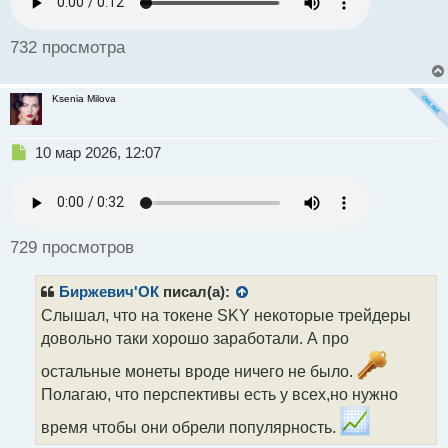
732 просмотра
Ksenia Milova
Н
10 мар 2026, 12:07
е
п
р
о
ч
729 просмотров
и
т
Биржевич'ОК
писал(а):
а
н
Слышал, что на токене SKY некоторые трейдеры
н
довольно таки хорошо заработали. А про
ы
й
остальные монеты вроде ничего не было.
п
Полагаю, что перспективы есть у всех,но нужно
о
с
время чтобы они обрели популярность.
т