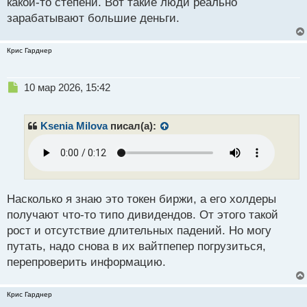
какой-то степени. Вот такие люди реально
зарабатывают большие деньги.
Крис Гарднер
Н
10 мар 2026, 15:42
е
п
р
Ksenia Milova
писал(а):
о
ч
и
т
а
н
Насколько я знаю это токен биржи, а его холдеры
н
получают что-то типо дивидендов. От этого такой
ы
рост и отсутствие длительных падений. Но могу
й
путать, надо снова в их вайтпепер погрузиться,
п
о
перепроверить информацию.
с
т
Крис Гарднер