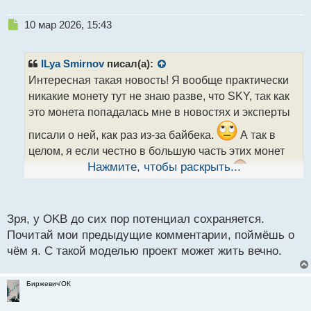
Н
10 мар 2026, 15:43
е
п
р
ILya Smirnov
писал(а):
о
Интересная такая новость! Я вообще практически
ч
никакие монету тут не знаю разве, что SKY, так как
и
т
это монета попадалась мне в новостях и эксперты
а
писали о ней, как раз из-за байбека.
А так в
н
н
целом, я если честно в большую часть этих монет
ы
Нажмите, чтобы раскрыть...
не верю, что в будущем в их развитие.
й
п
о
с
Зря, у OKB до сих пор потенциал сохраняется.
т
Почитай мои предыдущие комментарии, поймёшь о
чём я. С такой моделью проект может жить вечно.
Биржевич'ОК