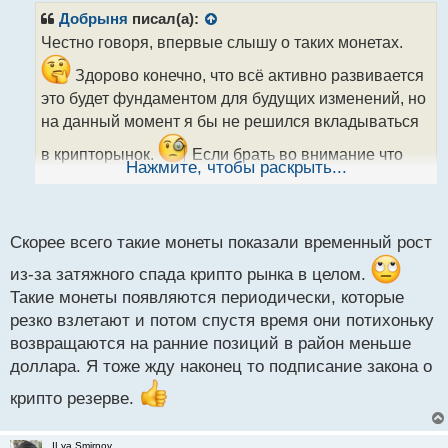
единственного возможного — чемпионат мира по
р
Добрыня
писал(а):
о
футболу, который пройдет летом этого года в
Честно говоря, впервые слышу о таких монетах.
ч
нескольких странах.
и
Здорово конечно, что всё активно развивается
т
это будет фундаментом для будущих изменений, но
На 9 марта 13:55 по МСК цена токена остается
а
на данный момент я бы не решился вкладываться
н
стабильной на уровне 0,037 долларов.
н
в крипторынок.
Если брать во внимание что
ы
Нажмите, чтобы раскрыть...
Также на 13% поднялась монета Sky (SKY), которая
основная капитализация крипторынка приходится
й
является нативным токеном управления
п
на биткоин, эфир и несколько других монет,
то
о
децентрализованного (DeFi).
с
пока институциональные инвесторы не начнут
Скорее всего такие монеты показали временный рост
т
активно вливать деньги, рост криптовалютного
На шестое марта цена актива составляла 0,076
из-за затяжного спада крипто рынка в целом.
долларов, что на 32% выше уровня в начале года.
рынка под вопросом.
Пока ждём подписания
Такие монеты появляются периодически, которые
Из всех монет именно SKY показал самый быстрый
резко взлетают и потом спустя время они потихоньку
закона о крипте.
рост в 2026 году.
возвращаются на ранние позиций в район меньше
доллара. Я тоже жду наконец то подписание закона о
Увеличение цены монеты связывают с принятием
крипто резерве.
проектом предложения, которое включило три
фактора: сокращение эмиссии новых токенов SKY,
ILya Smirnov