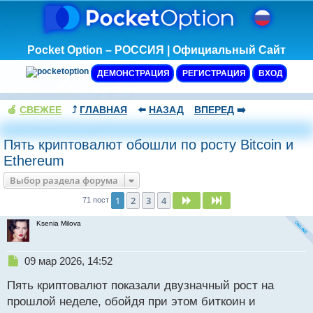
Pocket Option – РОССИЯ | Официальный Сайт
ДЕМОНСТРАЦИЯ
РЕГИСТРАЦИЯ
ВХОД
🍏
СВЕЖЕЕ
⤴️
ГЛАВНАЯ
⬅️
НАЗАД
ВПЕРЕД
➡️
Пять криптовалют обошли по росту Bitcoin и
Ethereum
Выбор раздела форума
1
2
3
4
След.
След.
71 пост
Ksenia Milova
Н
09 мар 2026, 14:52
е
Пять криптовалют показали двузначный рост на
п
р
прошлой неделе, обойдя при этом биткоин и
о