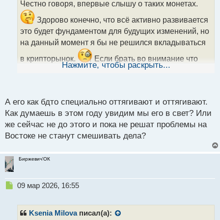
Честно говоря, впервые слышу о таких монетах.
ч
и
Здорово конечно, что всё активно развивается
На шестое марта цена монеты составила 0,185
т
это будет фундаментом для будущих изменений, но
долларов. Проект привлек внимание к себе тем, что
а
на данный момент я бы не решился вкладываться
общество приняло решение прекратить эмиссию
н
н
токенов на 2026 год. На 9 марта 13:20 по МСК цена
в крипторынок.
Если брать во внимание что
ы
Нажмите, чтобы раскрыть...
JUP успела снизиться до 0,162 доллара.
основная капитализация крипторынка приходится
й
п
на биткоин, эфир и несколько других монет,
то
о
На третьем месте проект LayerZero,
с
пока институциональные инвесторы не начнут
децентрализованный омничейн-протокол,
А его как бдто специально оттягивают и оттягивают.
т
активно вливать деньги, рост криптовалютного
позволяющий различным блокчейнам
Как думаешь в этом году увидим мы его в свет? Или
обмениваться данными напрямую. Его нативный
же сейчас не до этого и пока не решат проблемы на
рынка под вопросом.
Пока ждём подписания
токен управления ZRO по итогам прошедшей
Востоке не станут смешивать дела?
закона о крипте.
недели поднялся в цене на 16%.
Биржевич'ОК
Монета является одной из немногих, которая
значительно выросла с начала этого года, почти на
Н
09 мар 2026, 16:55
60%, шестого марта цена токена составляла 1,93
е
доллара. Рост цены произошел на фоне
п
р
объединения проекта с пулом крупных
Ksenia Milova
писал(а):