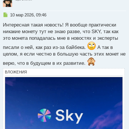
байбэк SKY, а также расширение кредитной
инфраструктуры, связанной с USDS.
Н
10 мар 2026, 09:46
е
На 9 марта 14:00 цена актива составляет 0,074
Интересная такая новость! Я вообще практически
п
доллара.
р
никакие монету тут не знаю разве, что SKY, так как
о
это монета попадалась мне в новостях и эксперты
А как вы думаете, какая из этих монет является
ч
и
наиболее перспективной? И как будет обстоять
писали о ней, как раз из-за байбека.
А так в
т
ситуация на крипторынке далее?
целом, я если честно в большую часть этих монет не
а
н
верю, что в будущем в их развитие.
н
ы
ВЛОЖЕНИЯ
й
п
о
с
т