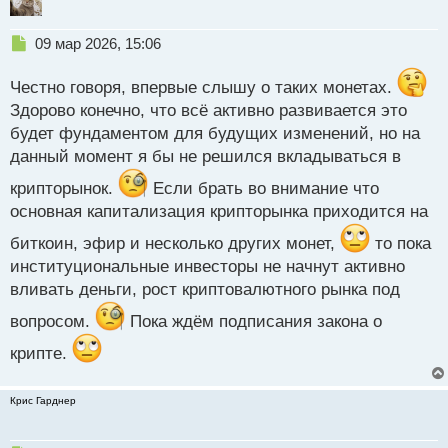
Н
09 мар 2026, 15:06
е
п
Честно говоря, впервые слышу о таких монетах.
р
Здорово конечно, что всё активно развивается это
о
будет фундаментом для будущих изменений, но на
ч
и
данный момент я бы не решился вкладываться в
т
а
крипторынок.
Если брать во внимание что
н
основная капитализация крипторынка приходится на
н
ы
биткоин, эфир и несколько других монет,
то пока
й
институциональные инвесторы не начнут активно
п
вливать деньги, рост криптовалютного рынка под
о
с
вопросом.
Пока ждём подписания закона о
т
крипте.
Крис Гарднер