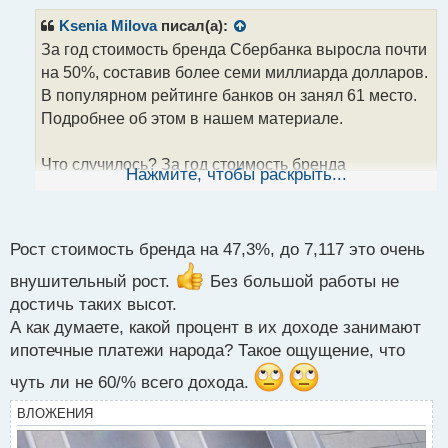
п
подряд Сбербанк обновляет свой максимальный
р
Ksenia Milova
писал(а):
о
рекорд. Таким образом, прибыль увеличилась на
За год стоимость бренда Сбербанка выросла почти
ч
7,9%.
на 50%, составив более семи миллиарда долларов.
и
т
В популярном рейтинге банков он занял 61 место.
Как вы думаете, в этом году Сбербанк также
а
Подробнее об этом в нашем материале.
н
удастся нарастить прибыль или нет? Сможет ли он
н
сделать это в связи с возможностью крипто-
Что случилось? За год стоимость бренда
ы
Нажмите, чтобы раскрыть...
транзакций?
й
Сбербанка выросла на 47,3%, до 7,117 миллиарда
п
долларов. В рейтинге Brand Finance Banking 500 он
о
поднялся на несколько строчек вперед, заняв сразу
с
Рост стоимость бренда на 47,3%, до 7,117 это очень
61 место, будучи год назад еще на 78.
т
внушительный рост.
Без большой работы не
Таким образом, Сбербанк стал единственным
достичь таких высот.
российским брендом, кто вошел в первую сотню
А как думаете, какой процент в их доходе занимают
рейтинга, а также стал первый среди банков
ипотечные платежи народа? Такое ощущение, что
Восточной Европы.
чуть ли не 60/% всего дохода.
ВЛОЖЕНИЯ
Владислав Крейнин, старший вице-президент ПАО
Сбербанк отметил, что стоимость бренда — это