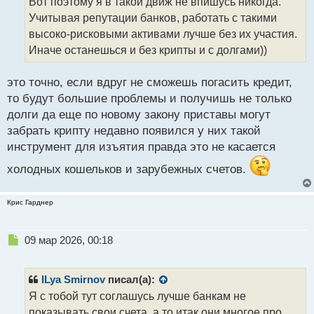
Вот поэтому я в такой движ не впишусь никогда.
ч
Учитывая репутации банков, работать с такими
и
т
высоко-рисковыми активами лучше без их участия.
а
Иначе останешься и без крипты и с долгами))
н
н
это точно, если вдруг не сможешь погасить кредит,
ы
й
то будут большие проблемы и получишь не только
п
долги да еще по новому закону приставы могут
о
забрать крипту недавно появился у них такой
с
инструмент для изъятия правда это не касается
т
холодных кошельков и зарубежных счетов.
Крис Гарднер
Н
09 мар 2026, 00:18
е
п
р
ILya Smirnov
писал(а):
о
Я с тобой тут соглашусь лучше банкам не
ч
показывать свои счета, а то итак они многое про