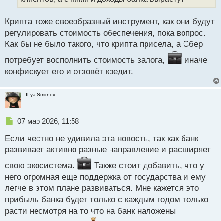
рекорд. Таким образом, прибыль увеличилась на
а
7,9%.
н
Крипта тоже своеобразный инструмент, как они будут
н
регулировать стоимость обеспечения, пока вопрос.
ы
Как вы думаете, в этом году Сбербанк также
й
Как бы не было такого, что крипта присела, а Сбер
удастся нарастить прибыль или нет? Сможет ли он
п
сделать это в связи с возможностью крипто-
потребует восполнить стоимость залога,
иначе
о
с
транзакций?
конфискует его и отзовёт кредит.
т
ILya Smirnov
Н
07 мар 2026, 11:58
е
Если честно не удивила эта новость, так как банк
п
р
развивает активно разные направление и расширяет
о
свою экосистема.
ч
Также стоит добавить, что у
и
него огромная еще поддержка от государства и ему
т
легче в этом плане развиваться. Мне кажется это
а
прибыль банка будет только с каждым годом только
н
н
расти несмотря на то что на банк наложены
ы