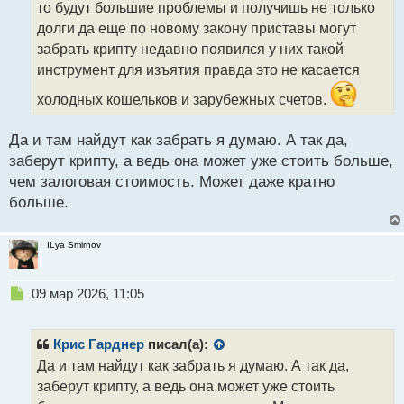
то будут большие проблемы и получишь не только
и
т
долги да еще по новому закону приставы могут
а
забрать крипту недавно появился у них такой
н
инструмент для изъятия правда это не касается
н
ы
холодных кошельков и зарубежных счетов.
й
п
Да и там найдут как забрать я думаю. А так да,
о
с
заберут крипту, а ведь она может уже стоить больше,
т
чем залоговая стоимость. Может даже кратно
больше.
ILya Smirnov
Н
09 мар 2026, 11:05
е
п
р
Крис Гарднер
писал(а):
о
Да и там найдут как забрать я думаю. А так да,
ч
заберут крипту, а ведь она может уже стоить
и