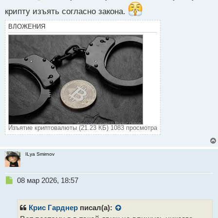
т
крипту изъять согласно закона.
ВЛОЖЕНИЯ
Изъятие криптовалюты (21.23 КБ) 1083 просмотра
ILya Smirnov
Н
08 мар 2026, 18:57
е
п
р
Крис Гарднер
писал(а):
о