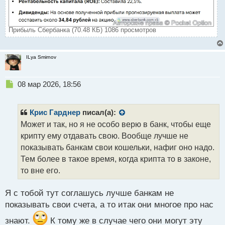
Прибыль Сбербанка (70.48 КБ) 1086 просмотров
ILya Smirnov
Н
08 мар 2026, 18:56
е
п
р
Крис Гарднер
писал(а):
о
Может и так, но я не особо верю в банк, чтобы еще
ч
крипту ему отдавать свою. Вообще лучше не
и
т
показывать банкам свои кошельки, нафиг оно надо.
а
Тем более в такое время, когда крипта то в законе,
н
то вне его.
н
ы
й
Я с тобой тут соглашусь лучше банкам не
п
показывать свои счета, а то итак они многое про нас
о
с
знают.
К тому же в случае чего они могут эту