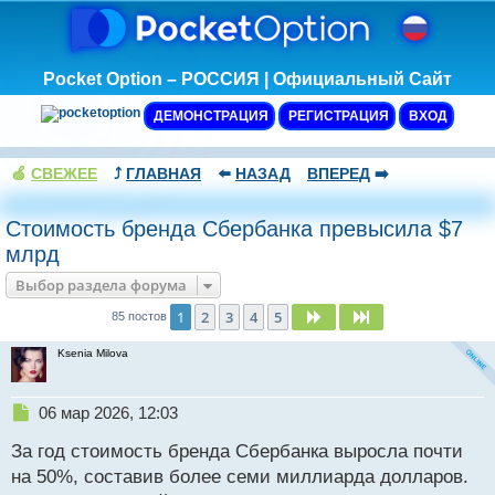
Pocket Option – РОССИЯ | Официальный Сайт
ДЕМОНСТРАЦИЯ
РЕГИСТРАЦИЯ
ВХОД
🍏
СВЕЖЕЕ
⤴️
ГЛАВНАЯ
⬅️
НАЗАД
ВПЕРЕД
➡️
Стоимость бренда Сбербанка превысила $7
млрд
Выбор раздела форума
1
2
3
4
5
След.
След.
85 постов
Ksenia Milova
Н
06 мар 2026, 12:03
е
За год стоимость бренда Сбербанка выросла почти
п
р
на 50%, составив более семи миллиарда долларов.
о