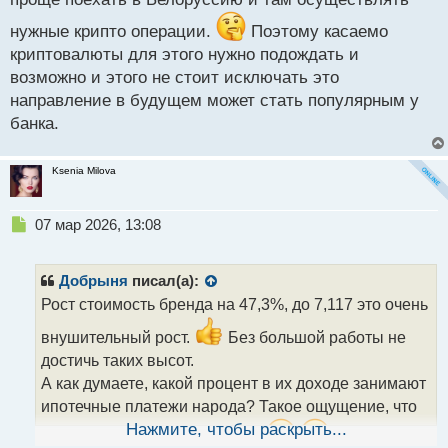
т
нужные крипто операции.
Поэтому касаемо
криптовалюты для этого нужно подождать и
возможно и этого не стоит исключать это
направление в будущем может стать популярным у
банка.
Ksenia Milova
Н
07 мар 2026, 13:08
е
п
р
Добрыня
писал(а):
о
Рост стоимость бренда на 47,3%, до 7,117 это очень
ч
и
внушительный рост.
Без большой работы не
т
достичь таких высот.
а
А как думаете, какой процент в их доходе занимают
н
н
ипотечные платежи народа? Такое ощущение, что
ы
Нажмите, чтобы раскрыть...
чуть ли не 60/% всего дохода.
й