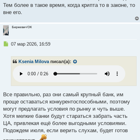
Тем более в такое время, когда крипта то в законе, то
вне его.
Биржевич'ОК
Н
07 мар 2026, 16:59
е
п
р
Ksenia Milova
писал(а):
о
ч
и
т
а
н
Все правильно, раз они самый крупный банк, им
н
проще оставаться конкурентоспособными, поэтому
ы
могут предлагать условия по рынку и чуть выше.
й
Хотя мелкие банки будут стараться забрать часть
п
о
ЦА, привлекая ещё более выгодными условиями.
с
Подождем июля, если верить слухам, будет готов
т