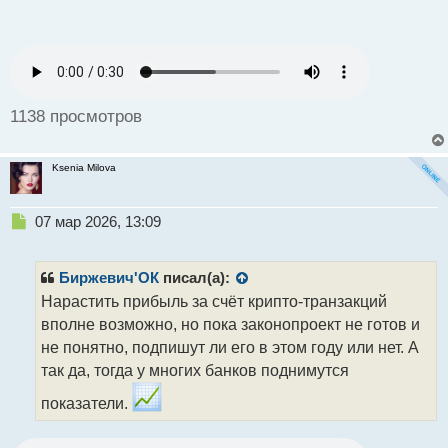
п
о
с
т
1138 просмотров
Ksenia Milova
Н
07 мар 2026, 13:09
е
п
р
Биржевич'ОК
писал(а):
о
Нарастить прибыль за счёт крипто-транзакций
ч
вполне возможно, но пока законопроект не готов и
и
т
не понятно, подпишут ли его в этом году или нет. А
а
так да, тогда у многих банков поднимутся
н
н
показатели.
ы
й