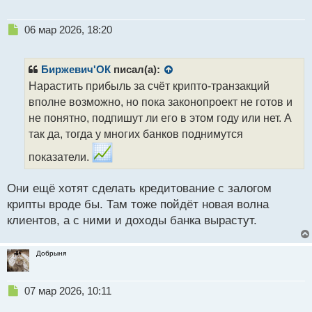
Владислав Крейнин, старший вице-президент ПАО
Сбербанк отметил, что стоимость бренда — это
Н
06 мар 2026, 18:20
показатель того, что ему доверяют. По его мнению,
е
технологии можно скопировать, но доверие точно
п
р
нет, оно зарабатывается годами и только делом.
Биржевич'ОК
писал(а):
о
Нарастить прибыль за счёт крипто-транзакций
ч
вполне возможно, но пока законопроект не готов и
К слову, в первой тройке лидеров находятся банки
и
т
не понятно, подпишут ли его в этом году или нет. А
из Китая, например, лидером стал ICBC, стоимость
а
так да, тогда у многих банков поднимутся
которого возросла на 14,9% до 90,8 миллиардов
н
долларов. На втором месте оказался China
н
показатели.
Construction Bank со стоимостью 77,181 миллиарда
ы
й
долларов. Ну и третьим идет банк Bank of China с
Они ещё хотят сделать кредитование с залогом
п
70,8 миллиардов долларов.
крипты вроде бы. Там тоже пойдёт новая волна
о
с
клиентов, а с ними и доходы банка вырастут.
т
Сбербанк же продолжает увеличивать количество
своих клиентов: в 2025 году в нем обслуживались
Добрыня
110 миллионов физических и 3,3 миллиона
юридических лиц. При этом растет и чистая
Н
07 мар 2026, 10:11
прибыль компании, по итогам прошлого года она
е
составила 1,705 триллиона рублей, уже 3-й год