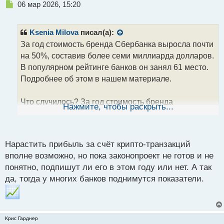
Н
06 мар 2026, 15:20
е
п
р
Ksenia Milova
писал(а):
о
За год стоимость бренда Сбербанка выросла почти
ч
на 50%, составив более семи миллиарда долларов.
и
т
В популярном рейтинге банков он занял 61 место.
а
Подробнее об этом в нашем материале.
н
н
Что случилось? За год стоимость бренда
ы
Нажмите, чтобы раскрыть...
й
Сбербанка выросла на 47,3%, до 7,117 миллиарда
п
долларов. В рейтинге Brand Finance Banking 500 он
о
поднялся на несколько строчек вперед, заняв сразу
с
Нарастить прибыль за счёт крипто-транзакций
61 место, будучи год назад еще на 78.
т
вполне возможно, но пока законопроект не готов и не
понятно, подпишут ли его в этом году или нет. А так
Таким образом, Сбербанк стал единственным
да, тогда у многих банков поднимутся показатели.
российским брендом, кто вошел в первую сотню
рейтинга, а также стал первый среди банков
Восточной Европы.
Крис Гарднер