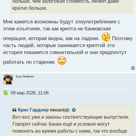
т
больше, чем залоговая стоимость. Может даже
а
кратно больше.
н
н
Мне кажется возможны будут злоупотребление с
ы
й
этим изъятием, так как крипта не банковская
п
операция, которая видна, как на ладони.
Поэтому
о
с
часть людей, которые занимается криптой это
т
история покажется сомнительной и они предпочтут
работать по старинке.
ILya Smirnov
Н
09 мар 2026, 11:06
е
п
р
Крис Гарднер
писал(а):
о
Вот-вот, уже и законы соответствующие выпустили.
ч
Говорят сейчас банки ещё и условия могут
и
т
поменять во время работы с ними, так что вообще