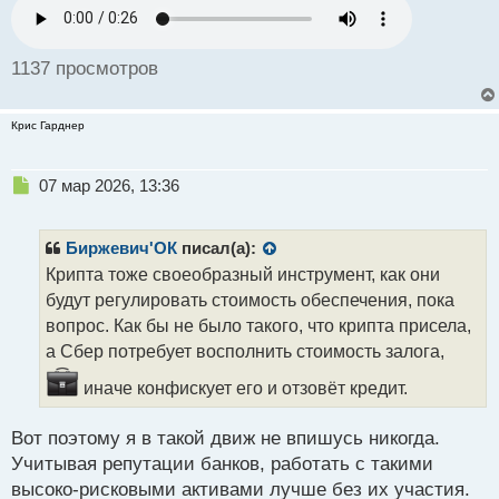
п
о
с
1137 просмотров
т
Крис Гарднер
Н
07 мар 2026, 13:36
е
п
р
Биржевич'ОК
писал(а):
о
Крипта тоже своеобразный инструмент, как они
ч
будут регулировать стоимость обеспечения, пока
и
т
вопрос. Как бы не было такого, что крипта присела,
а
а Сбер потребует восполнить стоимость залога,
н
н
иначе конфискует его и отзовёт кредит.
ы
й
Вот поэтому я в такой движ не впишусь никогда.
п
Учитывая репутации банков, работать с такими
о
с
высоко-рисковыми активами лучше без их участия.