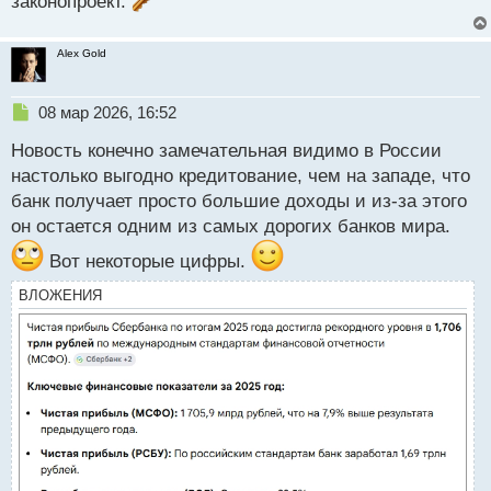
законопроект.
Alex Gold
Н
08 мар 2026, 16:52
е
Новость конечно замечательная видимо в России
п
р
настолько выгодно кредитование, чем на западе, что
о
банк получает просто большие доходы и из-за этого
ч
он остается одним из самых дорогих банков мира.
и
т
Вот некоторые цифры.
а
н
ВЛОЖЕНИЯ
н
ы
й
п
о
с
т