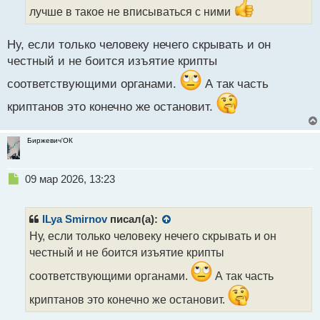
а
лучше в такое не вписываться с ними
н
н
ы
Ну, если только человеку нечего скрывать и он
й
честный и не боится изъятие крипты
п
о
соответствующими органами.
А так часть
с
т
криптанов это конечно же остановит.
Биржевич'ОК
Н
09 мар 2026, 13:23
е
п
р
ILya Smirnov
писал(а):
о
Ну, если только человеку нечего скрывать и он
ч
честный и не боится изъятие крипты
и
т
соответствующими органами.
А так часть
а
н
криптанов это конечно же остановит.
н
ы