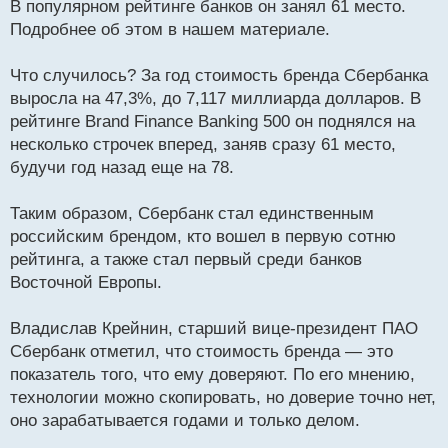
В популярном рейтинге банков он занял 61 место.
ч
Подробнее об этом в нашем материале.
и
т
а
Что случилось? За год стоимость бренда Сбербанка
н
выросла на 47,3%, до 7,117 миллиарда долларов. В
н
рейтинге Brand Finance Banking 500 он поднялся на
ы
й
несколько строчек вперед, заняв сразу 61 место,
п
будучи год назад еще на 78.
о
с
Таким образом, Сбербанк стал единственным
т
российским брендом, кто вошел в первую сотню
рейтинга, а также стал первый среди банков
Восточной Европы.
Владислав Крейнин, старший вице-президент ПАО
Сбербанк отметил, что стоимость бренда — это
показатель того, что ему доверяют. По его мнению,
технологии можно скопировать, но доверие точно нет,
оно зарабатывается годами и только делом.