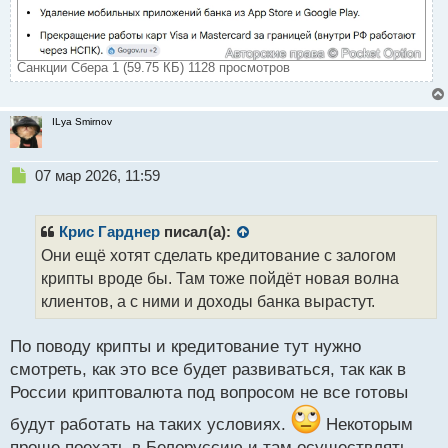
Санкции Сбера 1 (59.75 КБ) 1128 просмотров
ILya Smirnov
Н
07 мар 2026, 11:59
е
п
р
Крис Гарднер
писал(а):
о
Они ещё хотят сделать кредитование с залогом
ч
крипты вроде бы. Там тоже пойдёт новая волна
и
т
клиентов, а с ними и доходы банка вырастут.
а
н
По поводу крипты и кредитование тут нужно
н
смотреть, как это все будет развиваться, так как в
ы
й
России криптовалюта под вопросом не все готовы
п
будут работать на таких условиях.
Некоторым
о
с
проще поехать в Белоруссию и там осуществлять