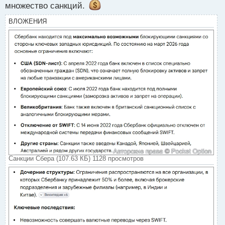
множество санкций.
й
п
ВЛОЖЕНИЯ
о
с
т
Санкции Сбера (107.63 КБ) 1128 просмотров