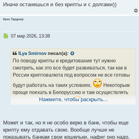
т
Иначе останешься и без крипты и с долгами))
Крис Гарднер
Н
07 мар 2026, 13:38
е
п
р
ILya Smirnov
писал(а):
о
По поводу крипты и кредитование тут нужно
ч
смотреть, как это все будет развиваться, так как в
и
т
России криптовалюта под вопросом не все готовы
а
будут работать на таких условиях.
Некоторым
н
н
проще поехать в Белоруссию и там осуществлять
ы
Нажмите, чтобы раскрыть...
нужные крипто операции.
Поэтому касаемо
й
п
криптовалюты для этого нужно подождать и
о
возможно и этого не стоит исключать это
с
Может и так, но я не особо верю в банк, чтобы еще
направление в будущем может стать популярным у
т
крипту ему отдавать свою. Вообще лучше не
банка.
показывать банкам свои кошельки, нафиг оно надо.