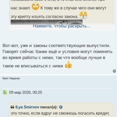
и
т
нас знают.
К тому же в случае чего они могут
а
н
эту крипту изъять согласно закона.
н
ы
Нажмите, чтобы раскрыть...
й
п
о
с
Вот-вот, уже и законы соответствующие выпустили.
т
Говорят сейчас банки ещё и условия могут поменять
во время работы с ними, так что вообще лучше в
такое не вписываться с ними
Крис Гарднер
Н
09 мар 2026, 00:25
е
п
р
ILya Smirnov
писал(а):
о
это точно, если вдруг не сможешь погасить кредит,
ч