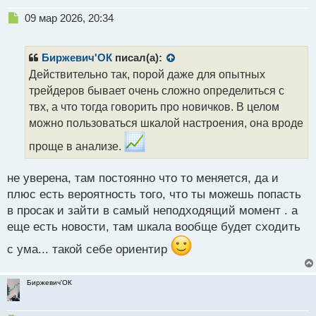
Н
09 мар 2026, 20:34
е
п
р
Биржевич'ОК
писал(а):
о
Действительно так, порой даже для опытных
ч
трейдеров бывает очень сложно определиться с
и
т
твх, а что тогда говорить про новичков. В целом
а
можно пользоваться шкалой настроения, она вроде
н
н
проще в анализе.
ы
й
не уверена, там постоянно что то меняется, да и
п
плюс есть вероятность того, что ты можешь попасть
о
с
в просак и зайти в самый неподходящий момент . а
т
еще есть новости, там шкала вообще будет сходить
с ума... такой себе ориентир
Биржевич'ОК