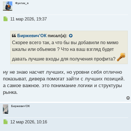
Фунтик_я
Н
11 мар 2026, 19:37
е
п
р
Биржевич'ОК
писал(а):
о
Скорее всего так, а что бы вы добавили по мимо
ч
шкалы или объемов ? Что на ваш взгляд будет
и
т
давать лучшие входы для получения профита?
а
н
н
ну не знаю насчет лучших, но уровни себя отлично
ы
показыват, дивера помогат зайти с лучших позиций.
й
а самое важное. это понимание логики и структуры
п
рынка.
о
с
т
Биржевич'ОК
Н
12 мар 2026, 10:16
е