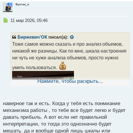
Фунтик_я
Н
11 мар 2026, 05:46
е
п
р
Биржевич'ОК
писал(а):
о
Тоже самое можно сказать и про анализ объемов,
ч
никакой же разницы. Как по мне, шкала настроения
и
т
ни чуть не хуже анализа объемов, просто нужно
а
уметь пользоваться.
н
н
ы
Нажмите, чтобы раскрыть...
й
п
о
с
наверное так и есть. Когда у тебя есть понмиание
т
механизма работы , то тебе все будет легко и будет
давать прибыль. А вот если нет правильной
интерпретации, то тогда это однозначно будет
мешать. да и вообще одной лишь шкалы или