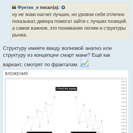
п
р
Фунтик_я
писал(а):
о
ну не знаю насчет лучших, но уровни себя отлично
ч
показыват, дивера помогат зайти с лучших позиций.
и
т
а самое важное. это понимание логики и структуры
а
рынка.
н
н
Структуру имеете ввиду волновой анализ или
ы
й
структуру из концепции смарт мани? Ещё как
п
вариант, смотрят по фракталам.
о
с
ВЛОЖЕНИЯ
т