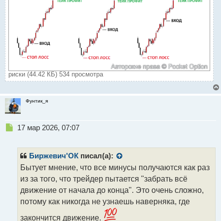
риски (44.42 КБ) 534 просмотра
Фунтик_я
Н
17 мар 2026, 07:07
е
п
р
Биржевич'ОК
писал(а):
о
Бытует мнение, что все минусы получаются как раз
ч
из за того, что трейдер пытается "забрать всё
и
т
движение от начала до конца". Это очень сложно,
а
потому как никогда не узнаешь наверняка, где
н
н
закончится движение.