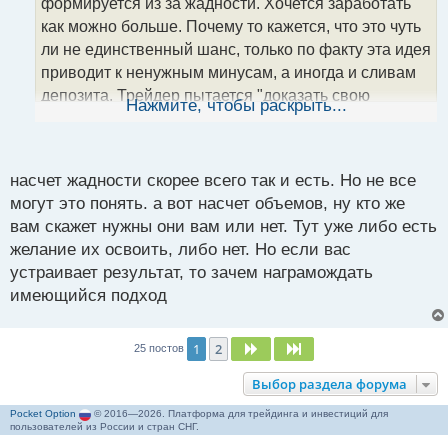
формируется из за жадности. Хочется заработать
и
т
как можно больше. Почему то кажется, что это чуть
а
ли не единственный шанс, только по факту эта идея
н
приводит к ненужным минусам, а иногда и сливам
н
депозита. Трейдер пытается "доказать свою
ы
Нажмите, чтобы раскрыть...
й
правоту" даже если цена развернулась. А зачем?
п
Бери понятный тебе кусочек движения, делай так 1-
о
с
2 раза в неделю и за месяц будет профит.
насчет жадности скорее всего так и есть. Но не все
т
Пытаюсь освоить объемы, но что-то всё туго идёт.
могут это понять. а вот насчет объемов, ну кто же
Может в этом нет большой необходимости?!
вам скажет нужны они вам или нет. Тут уже либо есть
желание их освоить, либо нет. Но если вас
устраивает результат, то зачем награмождать
имеющийся подход
1
2
След.
След.
25 постов
Выбор раздела форума
Pocket Option
© 2016—2026. Платформа для трейдинга и инвестиций для
пользователей из России и стран СНГ.