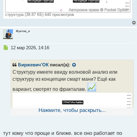
структура (38.87 КБ) 640 просмотров
Фунтик_я
Н
12 мар 2026, 14:16
е
п
р
Биржевич'ОК
писал(а):
о
Структуру имеете ввиду волновой анализ или
ч
структуру из концепции смарт мани? Ещё как
и
т
вариант, смотрят по фракталам.
а
н
н
ы
Нажмите, чтобы раскрыть...
й
п
о
с
тут кому что проще и ближе. все оно работает по
т