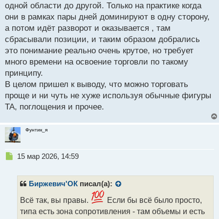
одной области до другой. Только на практике когда
они в рамках пары дней доминируют в одну сторону,
а потом идёт разворот и оказывается , там
сбрасывали позиции, и таким образом добрались
это понимание реально очень крутое, но требует
много времени на освоение торговли по такому
принципу.
В целом пришел к выводу, что можно торговать
проще и ни чуть не хуже используя обычные фигуры
ТА, поглощения и прочее.
Фунтик_я
Н
15 мар 2026, 14:59
е
п
р
Биржевич'ОК
писал(а):
о
ч
Всё так, вы правы.
Если бы всё было просто,
и
типа есть зона сопротивления - там объемы и есть
т