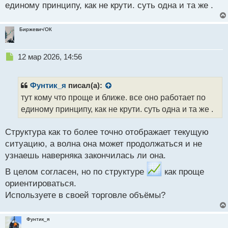
единому принципу, как не крути. суть одна и та же .
Биржевич'ОК
Н
12 мар 2026, 14:56
е
п
р
Фунтик_я
писал(а):
о
тут кому что проще и ближе. все оно работает по
ч
единому принципу, как не крути. суть одна и та же .
и
т
а
Структура как то более точно отображает текущую
н
ситуацию, а волна она может продолжаться и не
н
узнаешь наверняка закончилась ли она.
ы
й
В целом согласен, но по структуре
как проще
п
ориентироваться.
о
с
Используете в своей торговле объёмы?
т
Фунтик_я