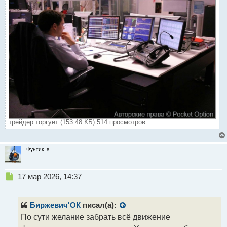
трейдер торгует (153.48 КБ) 514 просмотров
Фунтик_я
Н
17 мар 2026, 14:37
е
п
р
Биржевич'ОК
писал(а):
о
По сути желание забрать всё движение
ч