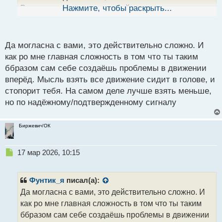
ы
В связи с этим закономерный вопрос, а есть ли
Нажмите, чтобы раскрыть...
й
смысл пытаться забрать как можно больше
п
прибыли, но с риском потери средств или всё таки
о
с
лучше довольствоваться малым, более
Да могласна с вами, это действительно сложно. И
т
как ро мне главная сложность в том что ты таким
гарантированным?
ббразом сам себе создаёшь проблемы в движении
вперёд. Мысль взять все движение сидит в голове, и
стопорит тебя. На самом деле лучше взять меньше,
но по надёжному/подтвержденному сигналу
Биржевич'ОК
Н
17 мар 2026, 10:15
е
п
р
Фунтик_я
писал(а):
о
Да могласна с вами, это действительно сложно. И
ч
как ро мне главная сложность в том что ты таким
и
т
ббразом сам себе создаёшь проблемы в движении