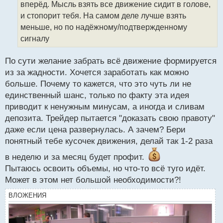
а
вперёд. Мысль взять все движение сидит в голове,
н
и стопорит тебя. На самом деле лучше взять
н
меньше, но по надёжному/подтвержденному
ы
й
сигналу
п
о
По сути желание забрать всё движение формируется
с
из за жадности. Хочется заработать как можно
т
больше. Почему то кажется, что это чуть ли не
единственный шанс, только по факту эта идея
приводит к ненужным минусам, а иногда и сливам
депозита. Трейдер пытается "доказать свою правоту"
даже если цена развернулась. А зачем? Бери
понятный тебе кусочек движения, делай так 1-2 раза
в неделю и за месяц будет профит.
Пытаюсь освоить объемы, но что-то всё туго идёт.
Может в этом нет большой необходимости?!
ВЛОЖЕНИЯ