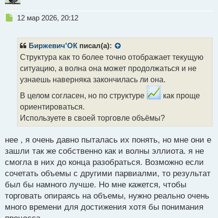
Н
12 мар 2026, 20:12
е
п
р
Биржевич'ОК
писал(а):
о
Структура как то более точно отображает текущую
ч
ситуацию, а волна она может продолжаться и не
и
т
узнаешь наверняка закончилась ли она.
а
В целом согласен, но по структуре
как проще
н
н
ориентироваться.
ы
Используете в своей торговле объёмы?
й
п
нее , я очень давно пыталась их понять, но мне они е
о
с
зашли так же собственно как и волны эллиота. я не
т
смогла в них до конца разобраться. Возможно если
сочетать объемы с другими парвиалми, то результат
был бы намного лучше. Но мне кажется, чтобы
торговать опираясь на объемы, нужно реально очень
много времени для достижения хотя бы понимания