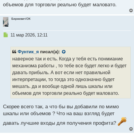
объемов для торговли реально будет маловато.
Биржевич'ОК
Н
11 мар 2026, 12:11
е
п
р
Фунтик_я
писал(а):
о
наверное так и есть. Когда у тебя есть понмиание
ч
механизма работы , то тебе все будет легко и будет
и
т
давать прибыль. А вот если нет правильной
а
интерпретации, то тогда это однозначно будет
н
мешать. да и вообще одной лишь шкалы или
н
объемов для торговли реально будет маловато.
ы
й
п
Скорее всего так, а что бы вы добавили по мимо
о
шкалы или объемов ? Что на ваш взгляд будет
с
т
давать лучшие входы для получения профита?