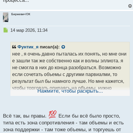
процесса...
Биржевич'ОК
Н
14 мар 2026, 11:34
е
п
р
Фунтик_я
писал(а):
о
нее , я очень давно пыталась их понять, но мне они
ч
е зашли так же собственно как и волны эллиота. я
и
т
не смогла в них до конца разобраться. Возможно
а
если сочетать объемы с другими парвиалми, то
н
результат был бы намного лучше. Но мне кажется,
н
чтобы торговать опираясь на объемы, нужно
ы
Нажмите, чтобы раскрыть...
й
реально очень много времени для достижения хотя
п
бы понимания процесса...
о
с
т
Всё так, вы правы.
Если бы всё было просто,
типа есть зона сопротивления - там объемы и есть
зона поддержки - там тоже объемы, и торгуешь от