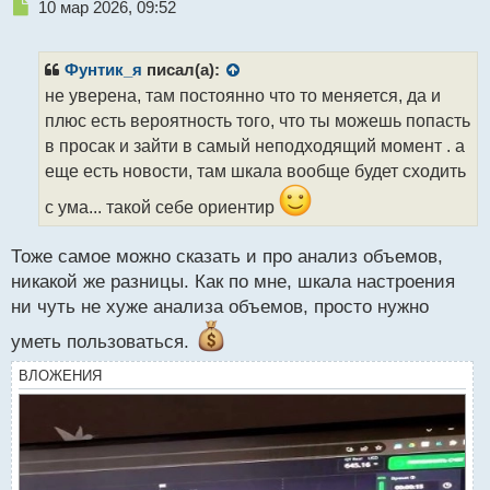
Н
10 мар 2026, 09:52
е
п
р
Фунтик_я
писал(а):
о
не уверена, там постоянно что то меняется, да и
ч
плюс есть вероятность того, что ты можешь попасть
и
т
в просак и зайти в самый неподходящий момент . а
а
еще есть новости, там шкала вообще будет сходить
н
н
с ума... такой себе ориентир
ы
й
Тоже самое можно сказать и про анализ объемов,
п
никакой же разницы. Как по мне, шкала настроения
о
с
ни чуть не хуже анализа объемов, просто нужно
т
уметь пользоваться.
ВЛОЖЕНИЯ