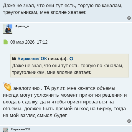
н
Даже не знал, что они тут есть, торгую по каналам,
н
треугольникам, мне вполне хватает.
ы
й
п
Фунтик_я
о
с
т
Н
08 мар 2026, 17:12
е
п
р
Биржевич'ОК
писал(а):
о
Даже не знал, что они тут есть, торгую по каналам,
ч
треугольникам, мне вполне хватает.
и
т
а
аналогично . ТА рулит. мне кажется объемы
н
н
иногда могут усложнить момент принятия решения и
ы
входа в сделку. да и чтобы ориентироваться на
й
объемы. должен быть прямой выход на биржу, тогда
п
на мой взгляд смысл будет
о
с
т
Биржевич'ОК