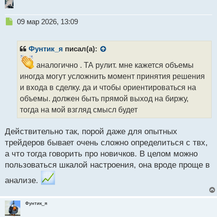
Н
09 мар 2026, 13:09
е
п
р
Фунтик_я
писал(а):
о
ч
аналогично . ТА рулит. мне кажется объемы
и
иногда могут усложнить момент принятия решения
т
и входа в сделку. да и чтобы ориентироваться на
а
объемы. должен быть прямой выход на биржу,
н
н
тогда на мой взгляд смысл будет
ы
й
Действительно так, порой даже для опытных
п
трейдеров бывает очень сложно определиться с твх,
о
с
а что тогда говорить про новичков. В целом можно
т
пользоваться шкалой настроения, она вроде проще в
анализе.
Фунтик_я