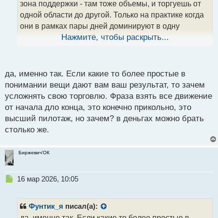
зона поддержки - там тоже объемы, и торгуешь от
а
одной области до другой. Только на практике когда
н
н
они в рамках пары дней доминируют в одну
ы
сторону, а потом идёт разворот и оказывается , там
Нажмите, чтобы раскрыть...
й
сбрасывали позиции, и таким образом добрались
п
это понимание реально очень крутое, но требует
о
с
много времени на освоение торговли по такому
да, именно так. Если какие то более простые в
т
принципу.
понимании вещи дают вам ваш результат, то зачем
В целом пришел к выводу, что можно торговать
усложнять свою торговлю. Фраза взять все движение
проще и ни чуть не хуже используя обычные
от начала дло конца, это конечно прикольно, это
фигуры ТА, поглощения и прочее.
высший пилотаж, но зачем? в деньгах можно брать
столько же.
Биржевич'ОК
Н
16 мар 2026, 10:05
е
п
р
Фунтик_я
писал(а):
о
да, именно так. Если какие то более простые в