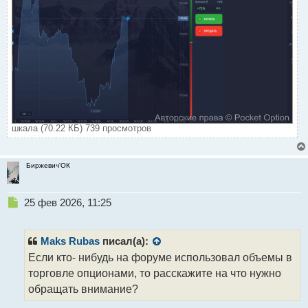
шкала (70.22 КБ) 739 просмотров
Биржевич'ОК
Н
25 фев 2026, 11:25
е
п
р
Maks Rubas
писал(а):
о
Если кто- нибудь на форуме использовал объемы в
ч
торговле опционами, то расскажите на что нужно
и
т
обращать внимание?
а