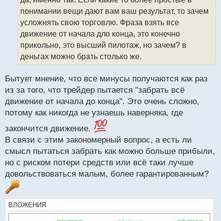
ч
понимании вещи дают вам ваш результат, то зачем
и
т
усложнять свою торговлю. Фраза взять все
а
движение от начала дло конца, это конечно
н
прикольно, это высший пилотаж, но зачем? в
н
деньгах можно брать столько же.
ы
й
п
Бытует мнение, что все минусы получаются как раз
о
из за того, что трейдер пытается "забрать всё
с
движение от начала до конца". Это очень сложно,
т
потому как никогда не узнаешь наверняка, где
закончится движение.
В связи с этим закономерный вопрос, а есть ли
смысл пытаться забрать как можно больше прибыли,
но с риском потери средств или всё таки лучше
довольствоваться малым, более гарантированным?
ВЛОЖЕНИЯ