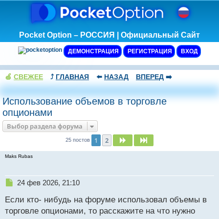
Pocket Option – РОССИЯ | Официальный Сайт
ДЕМОНСТРАЦИЯ
РЕГИСТРАЦИЯ
ВХОД
🍏
СВЕЖЕЕ
⤴️
ГЛАВНАЯ
⬅️
НАЗАД
ВПЕРЕД
➡️
Использование объемов в торговле
опционами
Выбор раздела форума
1
2
След.
След.
25 постов
Maks Rubas
Н
24 фев 2026, 21:10
е
Если кто- нибудь на форуме использовал объемы в
п
р
торговле опционами, то расскажите на что нужно
о