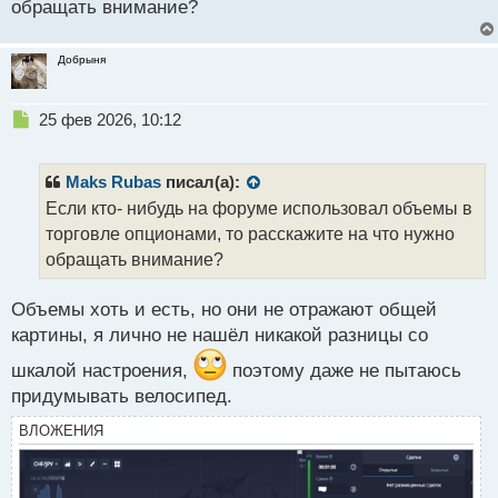
обращать внимание?
ч
и
т
Добрыня
а
н
н
Н
25 фев 2026, 10:12
ы
е
й
п
п
р
Maks Rubas
писал(а):
о
о
Если кто- нибудь на форуме использовал объемы в
с
ч
торговле опционами, то расскажите на что нужно
т
и
т
обращать внимание?
а
н
Объемы хоть и есть, но они не отражают общей
н
картины, я лично не нашёл никакой разницы со
ы
й
шкалой настроения,
поэтому даже не пытаюсь
п
придумывать велосипед.
о
с
ВЛОЖЕНИЯ
т