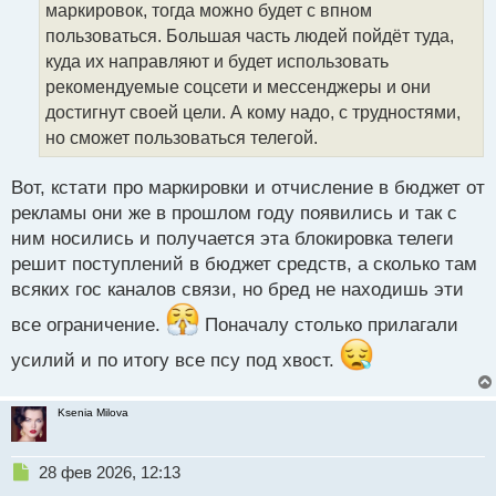
маркировок, тогда можно будет с впном
и
т
пользоваться. Большая часть людей пойдёт туда,
а
куда их направляют и будет использовать
н
рекомендуемые соцсети и мессенджеры и они
н
достигнут своей цели. А кому надо, с трудностями,
ы
й
но сможет пользоваться телегой.
п
о
Вот, кстати про маркировки и отчисление в бюджет от
с
рекламы они же в прошлом году появились и так с
т
ним носились и получается эта блокировка телеги
решит поступлений в бюджет средств, а сколько там
всяких гос каналов связи, но бред не находишь эти
все ограничение.
Поначалу столько прилагали
усилий и по итогу все псу под хвост.
Ksenia Milova
Н
28 фев 2026, 12:13
е