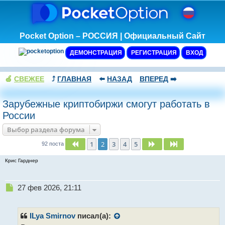
Pocket Option – РОССИЯ | Официальный Сайт
ДЕМОНСТРАЦИЯ
РЕГИСТРАЦИЯ
ВХОД
🍏
СВЕЖЕЕ
⤴️
ГЛАВНАЯ
⬅️
НАЗАД
ВПЕРЕД
➡️
Зарубежные криптобиржи смогут работать в
России
Выбор раздела форума
1
2
3
4
5
Пред.
След.
След.
92 поста
Крис Гарднер
Н
27 фев 2026, 21:11
е
п
р
ILya Smirnov
писал(а):
о