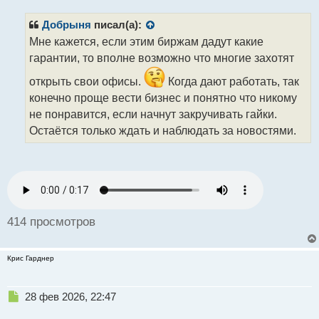
п
р
Добрыня
писал(а):
о
Мне кажется, если этим биржам дадут какие
ч
гарантии, то вполне возможно что многие захотят
и
т
открыть свои офисы.
Когда дают работать, так
а
конечно проще вести бизнес и понятно что никому
н
н
не понравится, если начнут закручивать гайки.
ы
Остаётся только ждать и наблюдать за новостями.
й
п
о
с
т
414 просмотров
Крис Гарднер
Н
28 фев 2026, 22:47
е