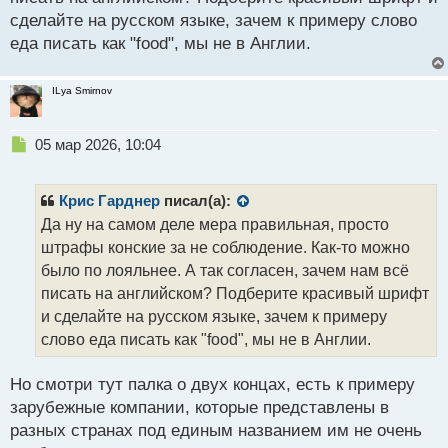
сделайте на русском языке, зачем к примеру слово
еда писать как "food", мы не в Англии.
ILya Smirnov
Н
05 мар 2026, 10:04
е
п
р
Крис Гарднер
писал(а):
о
Да ну на самом деле мера правильная, просто
ч
штрафы конские за не соблюдение. Как-то можно
и
т
было по лояльнее. А так согласен, зачем нам всё
а
писать на английском? Подберите красивый шрифт
н
и сделайте на русском языке, зачем к примеру
н
слово еда писать как "food", мы не в Англии.
ы
й
п
Но смотри тут палка о двух концах, есть к примеру
о
зарубежные компании, которые представлены в
с
разных странах под единым названием им не очень
т