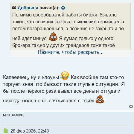
п
р
Добрыня
писал(а):
о
По мимо своеобразной работы биржи, бывало
ч
такое, что позицию закрыл, выключил терминал, а
и
т
потом возвращаешься, а позиция не закрыта и по
а
ней идёт минус.
Я думал только у одного
н
н
брокера так,но у других трейдеров тоже такое
ы
Нажмите, чтобы раскрыть...
случалось,
поэтому там всё работает на
й
п
среднем уровне, типа лишь бы не было слишком
о
много жалоб.
с
т
Капееееец, ну и клоуны
Как вообще там кто-то
торгует, зная что бывают такие глупые ситуации. Я
бы после первого раза вывел все деньги оттуда и
никогда больше не связывался с этим
Крис Гарднер
Н
28 фев 2026, 22:48