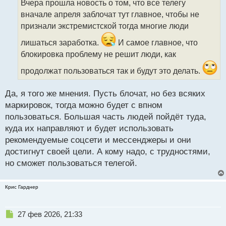
Вчера прошла новость о том, что все телегу
ч
вначале апреля заблочат тут главное, чтобы не
и
т
признали экстремистской тогда многие люди
а
лишаться заработка.
И самое главное, что
н
н
блокировка проблему не решит люди, как
ы
продолжат пользоваться так и будут это делать.
й
п
о
Да, я того же мнения. Пусть блочат, но без всяких
с
маркировок, тогда можно будет с впном
т
пользоваться. Большая часть людей пойдёт туда,
куда их направляют и будет использовать
рекомендуемые соцсети и мессенджеры и они
достигнут своей цели. А кому надо, с трудностями,
но сможет пользоваться телегой.
Крис Гарднер
Н
27 фев 2026, 21:33
е