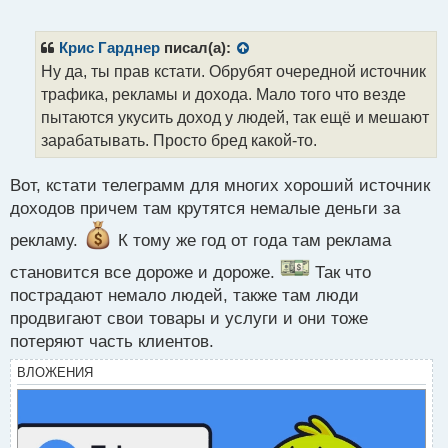
е
п
р
Крис Гарднер
писал(а):
о
Ну да, ты прав кстати. Обрубят очередной источник
ч
трафика, рекламы и дохода. Мало того что везде
и
т
пытаются укусить доход у людей, так ещё и мешают
а
зарабатывать. Просто бред какой-то.
н
н
Вот, кстати телеграмм для многих хороший источник
ы
й
доходов причем там крутятся немалые деньги за
п
рекламу.
К тому же год от года там реклама
о
с
становится все дороже и дороже.
Так что
т
пострадают немало людей, также там люди
продвигают свои товары и услуги и они тоже
потеряют часть клиентов.
ВЛОЖЕНИЯ