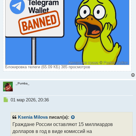
Блокировка телеги (65.09 КБ) 385 просмотров
_Pumba_
Н
01 мар 2026, 20:36
е
п
р
Ksenia Milova
писал(а):
о
Граждане России оставляют 15 миллиардов
ч
долларов в год в виде комиссий на
и