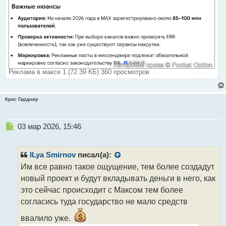
Реклама в максе 1 (72.39 КБ) 360 просмотров
Крис Гарднер
Н
03 мар 2026, 15:46
е
п
р
ILya Smirnov
писал(а):
о
Им все равно такое ощущение, тем более создадут
ч
новый проект и будут вкладывать деньги в него, как
и
т
это сейчас происходит с Максом тем более
а
согласись туда государство не мало средств
н
н
ввалило уже.
ы