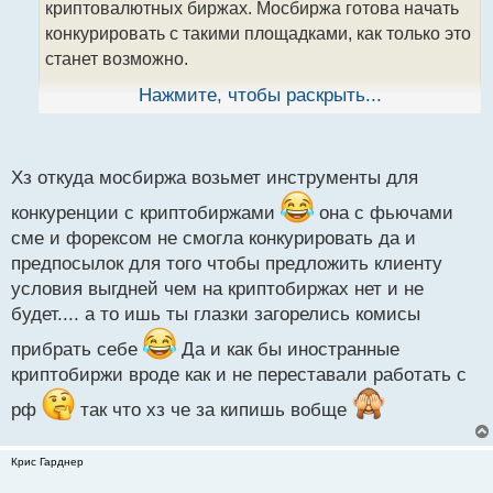
т
криптовалютных биржах. Мосбиржа готова начать
а
конкурировать с такими площадками, как только это
н
станет возможно.
н
ы
Нажмите, чтобы раскрыть...
й
п
А как вы думаете, поможет ли введение данного
о
закона упростить работу иностранных криптобирж в
с
Хз откуда мосбиржа возьмет инструменты для
России? Появится ли больше зарубежных
т
платформ, которые хотят работать на российском
конкуренции с криптобиржами
она с фьючами
рынке?
сме и форексом не смогла конкурировать да и
предпосылок для того чтобы предложить клиенту
условия выгдней чем на криптобиржах нет и не
будет.... а то ишь ты глазки загорелись комисы
прибрать себе
Да и как бы иностранные
криптобиржи вроде как и не переставали работать с
рф
так что хз че за кипишь вобще
Крис Гарднер