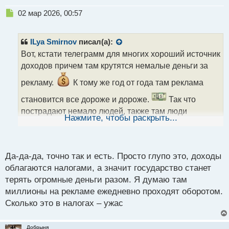
Н
02 мар 2026, 00:57
е
п
р
ILya Smirnov
писал(а):
о
Вот, кстати телеграмм для многих хороший источник
ч
доходов причем там крутятся немалые деньги за
и
т
рекламу.
К тому же год от года там реклама
а
н
становится все дороже и дороже.
Так что
н
пострадают немало людей, также там люди
ы
Нажмите, чтобы раскрыть...
продвигают свои товары и услуги и они тоже
й
п
потеряют часть клиентов.
о
с
Да-да-да, точно так и есть. Просто глупо это, доходы
т
облагаются налогами, а значит государство станет
терять огромные деньги разом. Я думаю там
миллионы на рекламе ежедневно проходят оборотом.
Сколько это в налогах – ужас
Добрыня