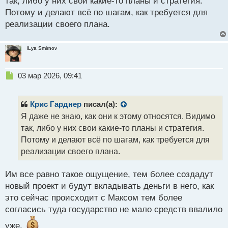
так, либо у них свои какие-то планы и стратегия.
й
Потому и делают всё по шагам, как требуется для
п
реализации своего плана.
о
с
т
ILya Smirnov
Н
03 мар 2026, 09:41
е
п
р
Крис Гарднер
писал(а):
о
Я даже не знаю, как они к этому относятся. Видимо
ч
так, либо у них свои какие-то планы и стратегия.
и
т
Потому и делают всё по шагам, как требуется для
а
реализации своего плана.
н
н
Им все равно такое ощущение, тем более создадут
ы
й
новый проект и будут вкладывать деньги в него, как
п
это сейчас происходит с Максом тем более
о
согласись туда государство не мало средств ввалило
с
т
уже.