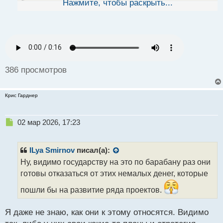
будет.... а то ишь ты глазки загорелись комисы
Нажмите, чтобы раскрыть...
й
п
прибрать себе
Да и как бы иностранные
о
криптобиржи вроде как и не переставали работать
с
т
с рф
так что хз че за кипишь вобще
386 просмотров
Крис Гарднер
Н
02 мар 2026, 17:23
е
п
р
ILya Smirnov
писал(а):
о
Ну, видимо государству на это по барабану раз они
ч
готовы отказаться от этих немалых денег, которые
и
т
пошли бы на развитие ряда проектов.
а
н
н
Я даже не знаю, как они к этому относятся. Видимо
ы