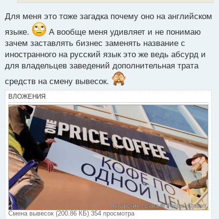
й
п
Для меня это тоже загадка почему оно на английском
о
с
языке.
А вообще меня удивляет и не понимаю
т
зачем заставлять бизнес заменять название с
иностранного на русский язык это же ведь абсурд и
для владельцев заведений дополнительная трата
средств на смену вывесок.
ВЛОЖЕНИЯ
Смена вывесок (200.86 КБ) 354 просмотра