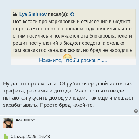
е
п
р
ILya Smirnov
писал(а):
о
Вот, кстати про маркировки и отчисление в бюджет
ч
от рекламы они же в прошлом году появились и так
и
т
с ним носились и получается эта блокировка телеги
а
решит поступлений в бюджет средств, а сколько
н
там всяких гос каналов связи, но бред не находишь
н
ы
эти все ограничение.
Нажмите, чтобы раскрыть...
Поначалу столько
й
п
прилагали усилий и по итогу все псу под хвост.
о
с
Ну да, ты прав кстати. Обрубят очередной источник
т
трафика, рекламы и дохода. Мало того что везде
пытаются укусить доход у людей, так ещё и мешают
зарабатывать. Просто бред какой-то.
ILya Smirnov
Н
01 мар 2026, 16:43