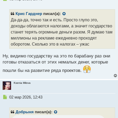
е
п
р
Крис Гарднер
писал(а):
о
Да-да-да, точно так и есть. Просто глупо это,
ч
доходы облагаются налогами, а значит государство
и
т
станет терять огромные деньги разом. Я думаю там
а
миллионы на рекламе ежедневно проходят
н
оборотом. Сколько это в налогах – ужас
н
ы
й
Ну, видимо государству на это по барабану раз они
п
готовы отказаться от этих немалых денег, которые
о
с
пошли бы на развитие ряда проектов.
т
Ksenia Milova
Н
02 мар 2026, 12:43
е
п
р
Добрыня
писал(а):
о