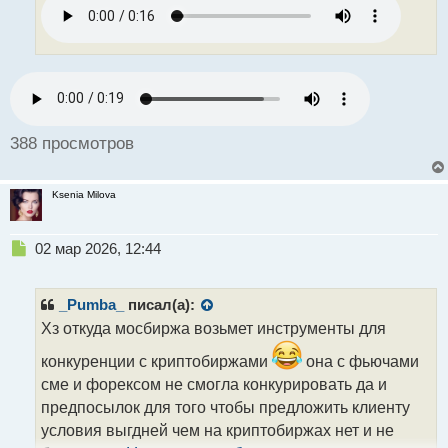
ч
и
т
а
н
н
ы
й
388 просмотров
п
о
с
Ksenia Milova
т
Н
02 мар 2026, 12:44
е
п
р
_Pumba_
писал(а):
о
Хз откуда мосбиржа возьмет инструменты для
ч
и
конкуренции с криптобиржами
она с фьючами
т
сме и форексом не смогла конкурировать да и
а
предпосылок для того чтобы предложить клиенту
н
н
условия выгдней чем на криптобиржах нет и не
ы