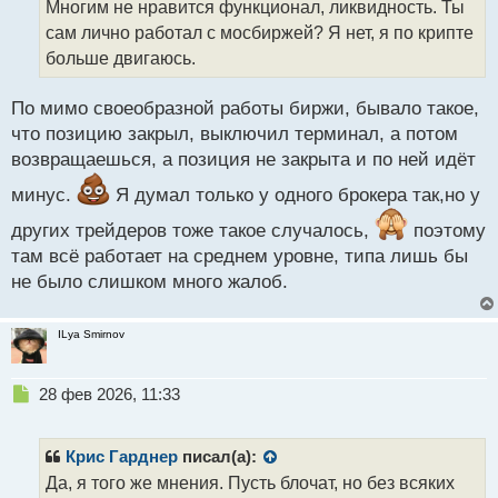
Многим не нравится функционал, ликвидность. Ты
и
т
сам лично работал с мосбиржей? Я нет, я по крипте
а
больше двигаюсь.
н
н
По мимо своеобразной работы биржи, бывало такое,
ы
й
что позицию закрыл, выключил терминал, а потом
п
возвращаешься, а позиция не закрыта и по ней идёт
о
с
минус.
Я думал только у одного брокера так,но у
т
других трейдеров тоже такое случалось,
поэтому
там всё работает на среднем уровне, типа лишь бы
не было слишком много жалоб.
ILya Smirnov
Н
28 фев 2026, 11:33
е
п
р
Крис Гарднер
писал(а):
о
Да, я того же мнения. Пусть блочат, но без всяких
ч