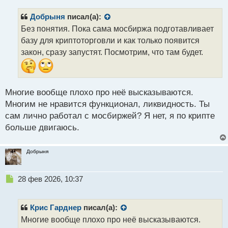
п
р
Добрыня
писал(а):
о
Без понятия. Пока сама мосбиржа подготавливает
ч
базу для криптоторговли и как только появится
и
т
закон, сразу запустят. Посмотрим, что там будет.
а
н
н
ы
Многие вообще плохо про неё высказываются.
й
Многим не нравится функционал, ликвидность. Ты
п
сам лично работал с мосбиржей? Я нет, я по крипте
о
с
больше двигаюсь.
т
Добрыня
Н
28 фев 2026, 10:37
е
п
р
Крис Гарднер
писал(а):
о
Многие вообще плохо про неё высказываются.
ч