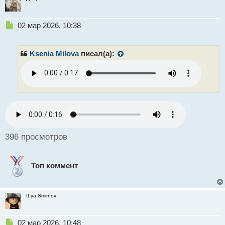
Н
02 мар 2026, 10:38
е
п
р
Ksenia Milova
писал(а):
о
ч
и
т
а
н
н
ы
й
396 просмотров
п
о
с
Топ коммент
т
ILya Smirnov
Н
02 мар 2026, 10:48