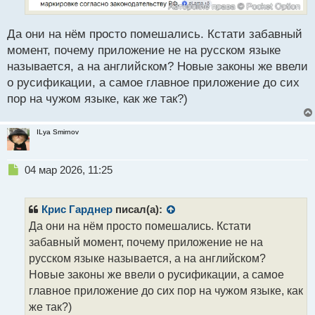
Да они на нём просто помешались. Кстати забавный
момент, почему приложение не на русском языке
называется, а на английском? Новые законы же ввели
о русификации, а самое главное приложение до сих
пор на чужом языке, как же так?)
ILya Smirnov
Н
04 мар 2026, 11:25
е
п
р
Крис Гарднер
писал(а):
о
Да они на нём просто помешались. Кстати
ч
забавный момент, почему приложение не на
и
т
русском языке называется, а на английском?
а
Новые законы же ввели о русификации, а самое
н
главное приложение до сих пор на чужом языке, как
н
же так?)
ы