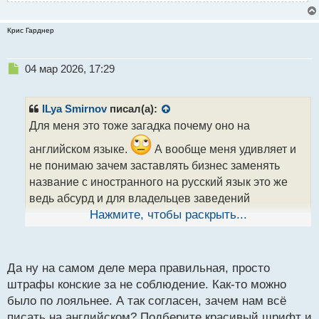
Крис Гарднер
Н
04 мар 2026, 17:29
е
п
р
ILya Smirnov
писал(а):
о
Для меня это тоже загадка почему оно на
ч
и
английском языке.
А вообще меня удивляет и
т
не понимаю зачем заставлять бизнес заменять
а
название с иностранного на русский язык это же
н
н
ведь абсурд и для владельцев заведений
ы
дополнительная трата средств на смену вывесок.
Нажмите, чтобы раскрыть...
й
п
о
с
Да ну на самом деле мера правильная, просто
т
штрафы конские за не соблюдение. Как-то можно
было по лояльнее. А так согласен, зачем нам всё
писать на английском? Подберите красивый шрифт и