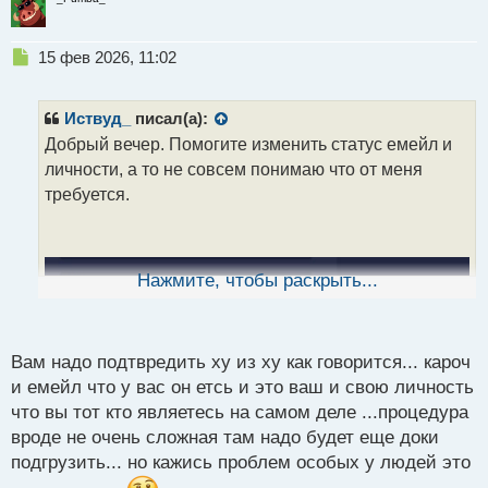
Н
15 фев 2026, 11:02
е
п
р
Иствуд_
писал(а):
о
Добрый вечер. Помогите изменить статус емейл и
ч
личности, а то не совсем понимаю что от меня
и
т
требуется.
а
н
н
ы
Нажмите, чтобы раскрыть...
й
п
о
с
Вам надо подтвредить ху из ху как говорится... кароч
т
и емейл что у вас он етсь и это ваш и свою личность
что вы тот кто являетесь на самом деле ...процедура
вроде не очень сложная там надо будет еще доки
подгрузить... но кажись проблем особых у людей это