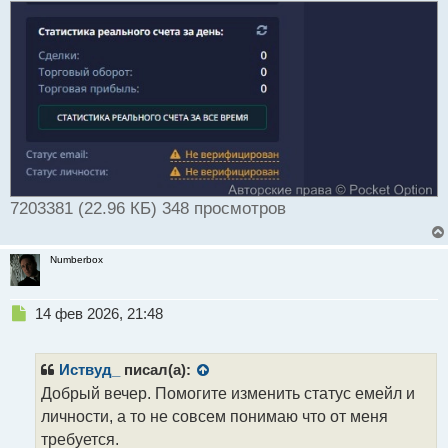
т
а
н
н
ы
й
п
о
с
т
7203381 (22.96 КБ) 348 просмотров
Numberbox
Н
14 фев 2026, 21:48
е
п
р
Иствуд_
писал(а):
о
Добрый вечер. Помогите изменить статус емейл и
ч
личности, а то не совсем понимаю что от меня
и
т
требуется.