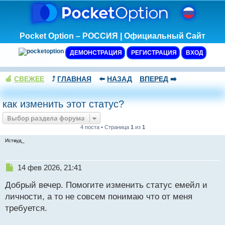
Pocket Option – РОССИЯ | Официальный Сайт
ДЕМОНСТРАЦИЯ
РЕГИСТРАЦИЯ
ВХОД
🍏
СВЕЖЕЕ
⤴️
ГЛАВНАЯ
⬅️
НАЗАД
ВПЕРЕД
➡️
как изменить этот статус?
Выбор раздела форума
4 поста • Страница
1
из
1
Иствуд_
Н
14 фев 2026, 21:41
е
Добрый вечер. Помогите изменить статус емейл и
п
р
личности, а то не совсем понимаю что от меня
о
требуется.
ч
и