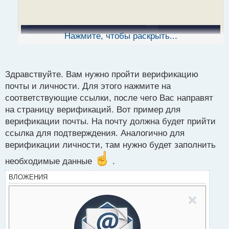
а
н
н
ы
Нажмите, чтобы раскрыть...
й
п
о
с
Здравствуйте. Вам нужно пройти верификацию
т
почты и личности. Для этого нажмите на
соответствующие ссылки, после чего Вас направят
на страницу верификаций. Вот пример для
верификации почты. На почту должна будет прийти
ссылка для подтверждения. Аналогично для
верификации личности, там нужно будет заполнить
необходимые данные
.
ВЛОЖЕНИЯ