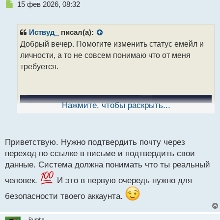
Н
15 фев 2026, 08:32
е
п
р
Иствуд_
писал(а):
о
Добрый вечер. Помогите изменить статус емейл и
ч
личности, а то не совсем понимаю что от меня
и
т
требуется.
а
н
н
ы
Нажмите, чтобы раскрыть...
й
п
о
с
Приветствую. Нужно подтвердить почту через
т
переход по ссылке в письме и подтвердить свои
данные. Система должна понимать что ты реальный
человек.
И это в первую очередь нужно для
безопасности твоего аккаунта.
_Pumba_