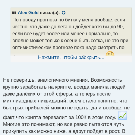
е
п
р
Alex Gold
писал(а):
о
По поводу прогноза по битку у меня вообще, если
ч
честно, что даже до лета он дойдет хотя бы до 90,
и
т
если все будет более или менее нормально, то
а
вполне может только к осени быть сотка, но это при
н
оптимистическом прогнозе пока надо смотреть по
н
ы
факту, что происходит в текущий момент.
Нажмите, чтобы раскрыть...
й
п
И вообще у меня закралась такая мысль, что закон,
о
с
которые могут принять в Штатах или не окажет
Не поверишь, аналогичного мнения. Возможность
т
такой сильный эффект на крипто рынок и он
крупно заработать на крипте, всегда манила людей
вырастет максимум на 15-20% или вовсе пока его
даже далёких от этой сферы, а теперь после
будут принимать момент может быть упущен и рост
миллиардных ликвидаций, всем стало понятно, что
будет совсем небольшим и будет длиться
быстрых прибылей можно не ждать, да и вообще, не
небольшой период, так как знающие люди его
факт что крипта перевалит за 100К в этом году.
изучат и поймут что это туфта.
Многие это понимают, но все равно пытаются чуть
прикупить как можно ниже, а вдруг пойдет в рост. В