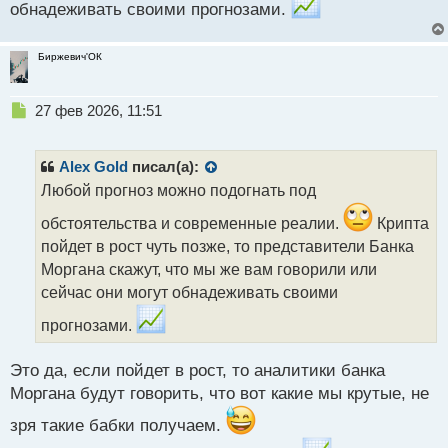
обнадеживать своими прогнозами.
Биржевич'ОК
Н
27 фев 2026, 11:51
е
п
р
Alex Gold
писал(а):
о
Любой прогноз можно подогнать под
ч
и
обстоятельства и современные реалии.
Крипта
т
пойдет в рост чуть позже, то представители Банка
а
Моргана скажут, что мы же вам говорили или
н
н
сейчас они могут обнадеживать своими
ы
прогнозами.
й
п
о
Это да, если пойдет в рост, то аналитики банка
с
Моргана будут говорить, что вот какие мы крутые, не
т
зря такие бабки получаем.