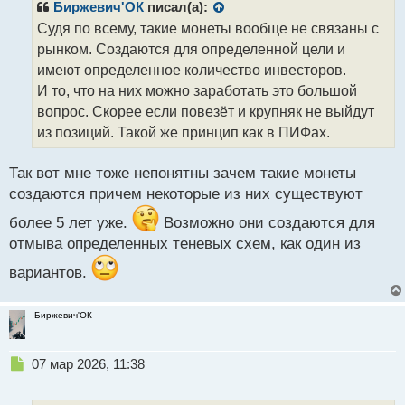
р
Биржевич'ОК
писал(а):
о
Судя по всему, такие монеты вообще не связаны с
ч
рынком. Создаются для определенной цели и
и
т
имеют определенное количество инвесторов.
а
И то, что на них можно заработать это большой
н
вопрос. Скорее если повезёт и крупняк не выйдут
н
из позиций. Такой же принцип как в ПИФах.
ы
й
п
Так вот мне тоже непонятны зачем такие монеты
о
создаются причем некоторые из них существуют
с
т
более 5 лет уже.
Возможно они создаются для
отмыва определенных теневых схем, как один из
вариантов.
Биржевич'ОК
Н
07 мар 2026, 11:38
е
п