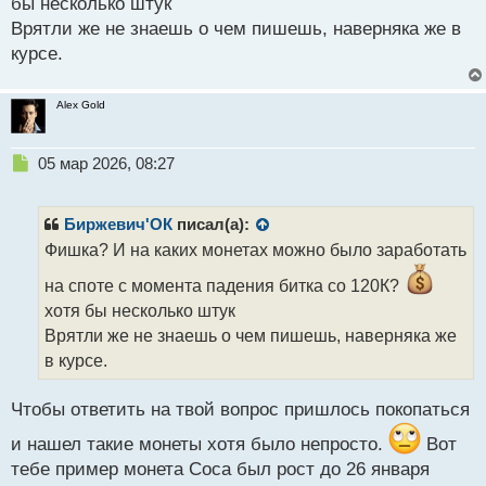
бы несколько штук
с
т
Врятли же не знаешь о чем пишешь, наверняка же в
курсе.
Alex Gold
Н
05 мар 2026, 08:27
е
п
р
Биржевич'ОК
писал(а):
о
Фишка? И на каких монетах можно было заработать
ч
и
на споте с момента падения битка со 120К?
т
хотя бы несколько штук
а
Врятли же не знаешь о чем пишешь, наверняка же
н
н
в курсе.
ы
й
Чтобы ответить на твой вопрос пришлось покопаться
п
о
и нашел такие монеты хотя было непросто.
Вот
с
тебе пример монета Coca был рост до 26 января
т