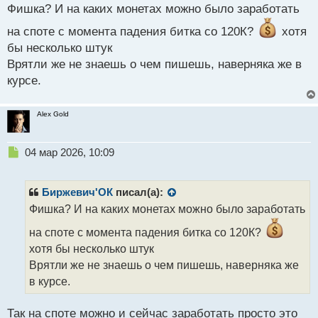
о
Фишка? И на каких монетах можно было заработать
с
т
на споте с момента падения битка со 120К?
хотя
бы несколько штук
Врятли же не знаешь о чем пишешь, наверняка же в
курсе.
Alex Gold
Н
04 мар 2026, 10:09
е
п
р
Биржевич'ОК
писал(а):
о
Фишка? И на каких монетах можно было заработать
ч
и
на споте с момента падения битка со 120К?
т
хотя бы несколько штук
а
Врятли же не знаешь о чем пишешь, наверняка же
н
н
в курсе.
ы
й
Так на споте можно и сейчас заработать просто это
п