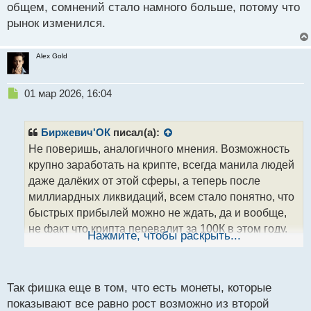
Я над этой мыслью пару дней назад думал. Что ты
общем, сомнений стало намного больше, потому что
думаешь на этот счет?
рынок изменился.
Alex Gold
Н
01 мар 2026, 16:04
е
п
р
Биржевич'ОК
писал(а):
о
Не поверишь, аналогичного мнения. Возможность
ч
крупно заработать на крипте, всегда манила людей
и
т
даже далёких от этой сферы, а теперь после
а
миллиардных ликвидаций, всем стало понятно, что
н
быстрых прибылей можно не ждать, да и вообще,
н
не факт что крипта перевалит за 100К в этом году.
ы
Нажмите, чтобы раскрыть...
й
Многие это понимают, но все равно пытаются
п
чуть прикупить как можно ниже, а вдруг пойдет в
о
с
рост. В общем, сомнений стало намного больше,
Так фишка еще в том, что есть монеты, которые
т
потому что рынок изменился.
показывают все равно рост возможно из второй