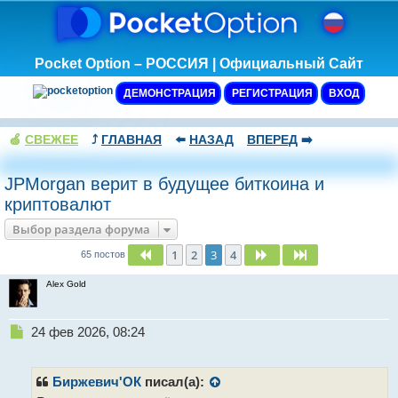
Pocket Option – РОССИЯ | Официальный Сайт
ДЕМОНСТРАЦИЯ
РЕГИСТРАЦИЯ
ВХОД
🍏
СВЕЖЕЕ
⤴️
ГЛАВНАЯ
⬅️
НАЗАД
ВПЕРЕД
➡️
JPMorgan верит в будущее биткоина и
криптовалют
Выбор раздела форума
1
2
3
4
Пред.
След.
След.
65 постов
Alex Gold
Н
24 фев 2026, 08:24
е
п
р
Биржевич'ОК
писал(а):
о