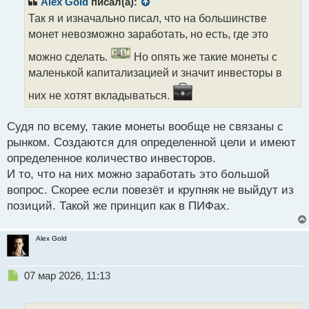
Alex Gold
писал(а):
о
Так я и изначально писал, что на большинстве
ч
монет невозможно заработать, но есть, где это
и
т
можно сделать.
Но опять же такие монеты с
а
маленькой капитализацией и значит инвесторы в
н
н
них не хотят вкладываться.
ы
й
п
Судя по всему, такие монеты вообще не связаны с
о
рынком. Создаются для определенной цели и имеют
с
определенное количество инвесторов.
т
И то, что на них можно заработать это большой
вопрос. Скорее если повезёт и крупняк не выйдут из
позиций. Такой же принцип как в ПИФах.
Alex Gold
Н
07 мар 2026, 11:13
е
п