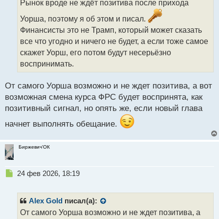
Рынок вроде не ждёт позитива после прихода
ч
и
Уорша, поэтому я об этом и писал.
т
Финансисты это не Трамп, который может сказать
а
все что угодно и ничего не будет, а если тоже самое
н
н
скажет Уорш, его потом будут несерьёзно
ы
воспринимать.
й
п
От самого Уорша возможно и не ждет позитива, а вот
о
с
возможная смена курса ФРС будет воспринята, как
т
позитивный сигнал, но опять же, если новый глава
начнет выполнять обещание.
Биржевич'ОК
Н
24 фев 2026, 18:19
е
п
р
Alex Gold
писал(а):
о
От самого Уорша возможно и не ждет позитива, а
ч