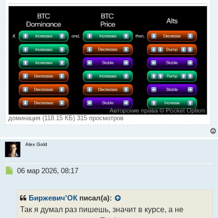
доминация (118.15 КБ) 315 просмотров
Alex Gold
Н
06 мар 2026, 08:17
е
п
р
Биржевич'ОК
писал(а):
о
Так я думал раз пишешь, значит в курсе, а не
ч