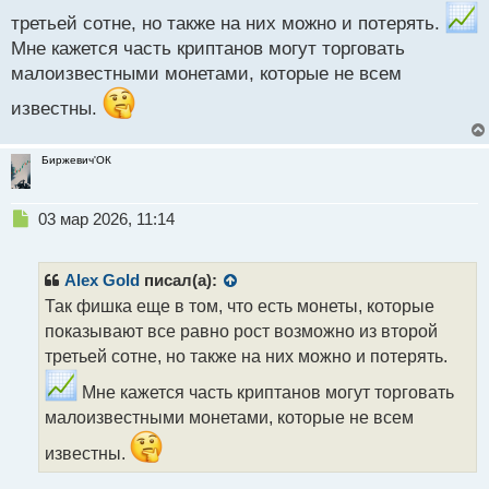
третьей сотне, но также на них можно и потерять.
Мне кажется часть криптанов могут торговать
малоизвестными монетами, которые не всем
известны.
Биржевич'ОК
Н
03 мар 2026, 11:14
е
п
р
Alex Gold
писал(а):
о
Так фишка еще в том, что есть монеты, которые
ч
показывают все равно рост возможно из второй
и
т
третьей сотне, но также на них можно и потерять.
а
Мне кажется часть криптанов могут торговать
н
н
малоизвестными монетами, которые не всем
ы
известны.
й
п