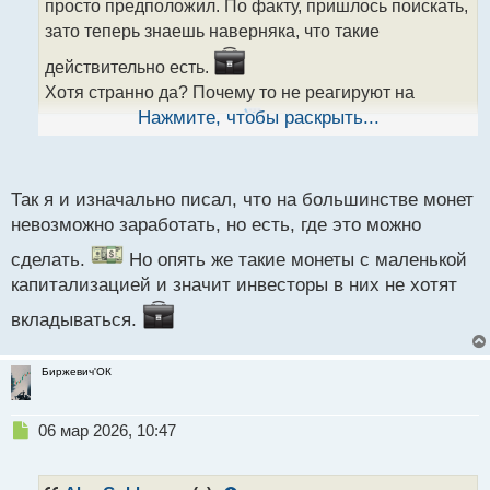
просто предположил. По факту, пришлось поискать,
и
т
зато теперь знаешь наверняка, что такие
а
действительно есть.
н
н
Хотя странно да? Почему то не реагируют на
ы
рыночную конъюнктуру.
Нажмите, чтобы раскрыть...
й
п
о
с
Так я и изначально писал, что на большинстве монет
т
невозможно заработать, но есть, где это можно
сделать.
Но опять же такие монеты с маленькой
капитализацией и значит инвесторы в них не хотят
вкладываться.
Биржевич'ОК
Н
06 мар 2026, 10:47
е
п
р