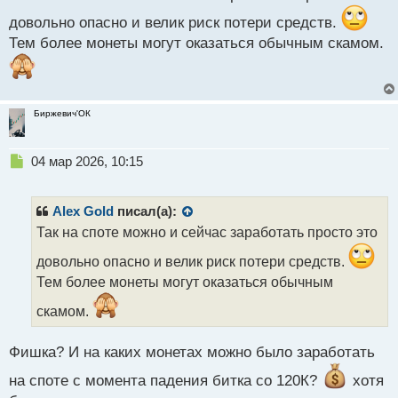
о
довольно опасно и велик риск потери средств.
с
Тем более монеты могут оказаться обычным скамом.
т
Биржевич'ОК
Н
04 мар 2026, 10:15
е
п
р
Alex Gold
писал(а):
о
Так на споте можно и сейчас заработать просто это
ч
и
довольно опасно и велик риск потери средств.
т
Тем более монеты могут оказаться обычным
а
н
скамом.
н
ы
Фишка? И на каких монетах можно было заработать
й
п
на споте с момента падения битка со 120К?
хотя
о