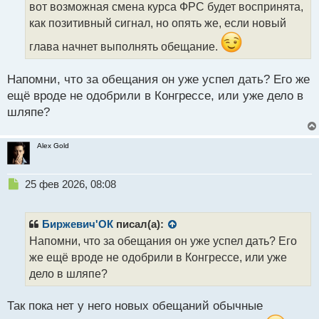
вот возможная смена курса ФРС будет воспринята,
и
т
как позитивный сигнал, но опять же, если новый
а
глава начнет выполнять обещание.
н
н
ы
Напомни, что за обещания он уже успел дать? Его же
й
ещё вроде не одобрили в Конгрессе, или уже дело в
п
шляпе?
о
с
т
Alex Gold
Н
25 фев 2026, 08:08
е
п
р
Биржевич'ОК
писал(а):
о
Напомни, что за обещания он уже успел дать? Его
ч
же ещё вроде не одобрили в Конгрессе, или уже
и
т
дело в шляпе?
а
н
Так пока нет у него новых обещаний обычные
н