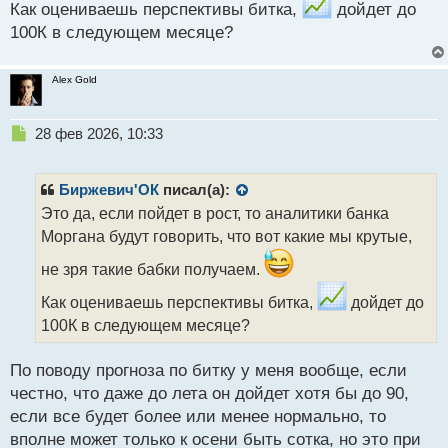
Как оцениваешь перспективы битка,
дойдет до
100К в следующем месяце?
Alex Gold
Н
28 фев 2026, 10:33
е
п
р
Биржевич'ОК
писал(а):
о
Это да, если пойдет в рост, то аналитики банка
ч
Моргана будут говорить, что вот какие мы крутые,
и
т
не зря такие бабки получаем.
а
н
Как оцениваешь перспективы битка,
дойдет до
н
100К в следующем месяце?
ы
й
п
По поводу прогноза по битку у меня вообще, если
о
честно, что даже до лета он дойдет хотя бы до 90,
с
если все будет более или менее нормально, то
т
вполне может только к осени быть сотка, но это при