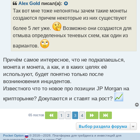
р
Alex Gold
писал(а):
о
Так вот мне тоже непонятны зачем такие монеты
ч
создаются причем некоторые из них существуют
и
т
более 5 лет уже.
Возможно они создаются для
а
отмыва определенных теневых схем, как один из
н
н
вариантов.
ы
й
п
Причём самое интересное, что не подкапаешься,
о
монета и монета, а как, и в каких целях её
с
используют, будет понятно только после
т
возникновения инцидентов.
Известного что то новое про позиции JP Morgan на
крипторынке? Докупаются и ставят на рост?
1
2
3
4
Пред.
След.
След.
65 постов
Выбор раздела форума
Pocket Option
© 2016—2026. Платформа для трейдинга и инвестиций для
пользователей из России и стран СНГ.