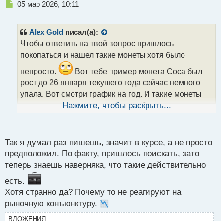
Н
05 мар 2026, 10:11
е
п
р
Alex Gold
писал(а):
о
Чтобы ответить на твой вопрос пришлось
ч
покопаться и нашел такие монеты хотя было
и
т
непросто.
Вот тебе пример монета Coca был
а
рост до 26 января текущего года сейчас немного
н
н
упала. Вот смотри график на год. И такие монеты
ы
еще есть на которых можно заработать просто надо
Нажмите, чтобы раскрыть...
й
п
искать.
о
с
Так я думал раз пишешь, значит в курсе, а не просто
т
предположил. По факту, пришлось поискать, зато
теперь знаешь наверняка, что такие действительно
есть.
Хотя странно да? Почему то не реагируют на
рыночную конъюнктуру.
ВЛОЖЕНИЯ