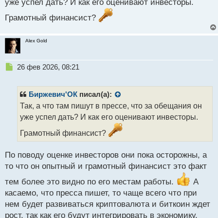
уже успел дать? И как его оценивают инвесторы.
с
т
Грамотный финансист?
Alex Gold
Н
26 фев 2026, 08:21
е
п
р
Биржевич'ОК
писал(а):
о
Так, а что там пишут в прессе, что за обещания он
ч
уже успел дать? И как его оценивают инвесторы.
и
т
Грамотный финансист?
а
н
н
По поводу оценке инвесторов они пока осторожны, а
ы
то что он опытный и грамотный финансист это факт
й
п
тем более это видно по его местам работы.
А
о
касаемо, что пресса пишет, то чаще всего что при
с
нем будет развиваться криптовалюта и биткоин ждет
т
рост, так как его будут интегрировать в экономику,