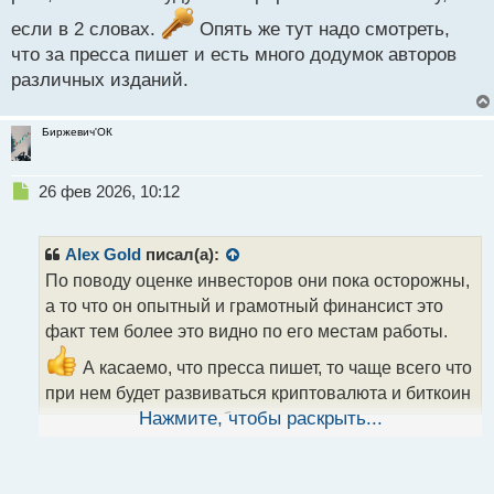
если в 2 словах.
Опять же тут надо смотреть,
что за пресса пишет и есть много додумок авторов
различных изданий.
Биржевич'ОК
Н
26 фев 2026, 10:12
е
п
р
Alex Gold
писал(а):
о
По поводу оценке инвесторов они пока осторожны,
ч
а то что он опытный и грамотный финансист это
и
т
факт тем более это видно по его местам работы.
а
А касаемо, что пресса пишет, то чаще всего что
н
н
при нем будет развиваться криптовалюта и биткоин
ы
ждет рост, так как его будут интегрировать в
Нажмите, чтобы раскрыть...
й
п
экономику, если в 2 словах.
Опять же тут надо
о
смотреть, что за пресса пишет и есть много додумок
с