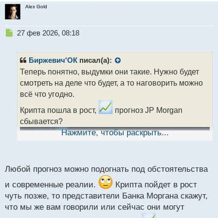
Alex Gold
Н
27 фев 2026, 08:18
е
п
р
Биржевич'ОК
писал(а):
о
Теперь понятно, выдумки они такие. Нужно будет
ч
смотреть на деле что будет, а то наговорить можно
и
т
всё что угодно.
а
Крипта пошла в рост,
прогноз JP Morgan
н
н
сбывается?
ы
Нажмите, чтобы раскрыть...
й
п
о
с
Любой прогноз можно подогнать под обстоятельства
т
и современные реалии.
Крипта пойдет в рост
чуть позже, то представители Банка Моргана скажут,
что мы же вам говорили или сейчас они могут