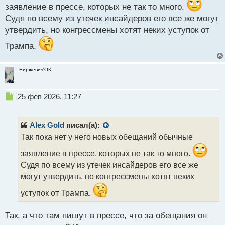
ы
заявление в прессе, которых не так то много.
й
Судя по всему из утечек инсайдеров его все же могут
п
утвердить, но конгрессмены хотят неких уступок от
о
с
Трампа.
т
Биржевич'ОК
Н
25 фев 2026, 11:27
е
п
р
Alex Gold
писал(а):
о
Так пока нет у него новых обещаний обычные
ч
и
заявление в прессе, которых не так то много.
т
Судя по всему из утечек инсайдеров его все же
а
могут утвердить, но конгрессмены хотят неких
н
н
уступок от Трампа.
ы
й
п
Так, а что там пишут в прессе, что за обещания он
о