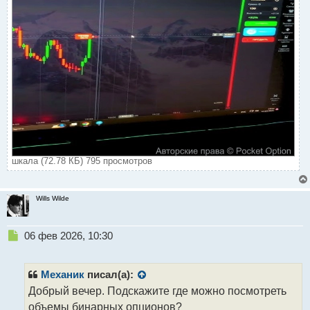
шкала (72.78 КБ) 795 просмотров
Wills Wilde
Н
06 фев 2026, 10:30
е
п
р
Механик
писал(а):
о
Добрый вечер. Подскажите где можно посмотреть
ч
объемы бинарных опционов?
и