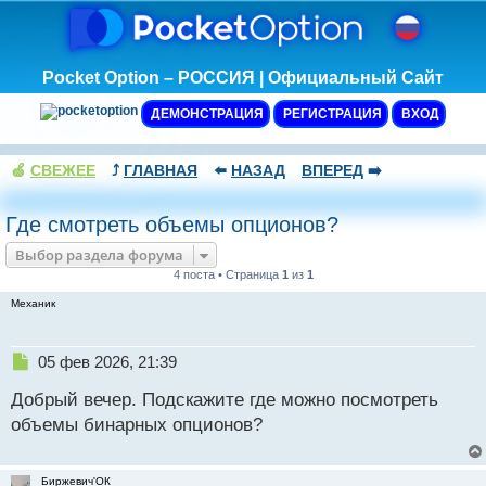
Pocket Option – РОССИЯ | Официальный Сайт
ДЕМОНСТРАЦИЯ
РЕГИСТРАЦИЯ
ВХОД
🍏
СВЕЖЕЕ
⤴️
ГЛАВНАЯ
⬅️
НАЗАД
ВПЕРЕД
➡️
Где смотреть объемы опционов?
Выбор раздела форума
4 поста • Страница
1
из
1
Механик
Н
05 фев 2026, 21:39
е
Добрый вечер. Подскажите где можно посмотреть
п
р
объемы бинарных опционов?
о
ч
и
Биржевич'ОК