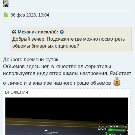
т
а
н
Н
06 фев 2026, 10:04
н
е
ы
п
й
р
Механик
писал(а):
п
о
Добрый вечер. Подскажите где можно посмотреть
о
ч
объемы бинарных опционов?
с
и
т
т
а
Доброго времени суток.
н
Объемов здесь нет, в качестве альтернативы
н
используется индикатор шкалы настроения. Работает
ы
й
отлично и в анализе намного проще объемов
п
о
ВЛОЖЕНИЯ
с
т