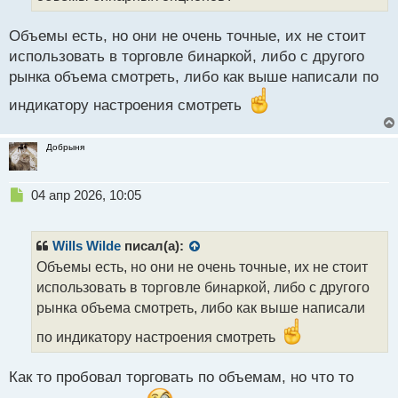
т
а
Объемы есть, но они не очень точные, их не стоит
н
использовать в торговле бинаркой, либо с другого
н
рынка объема смотреть, либо как выше написали по
ы
й
индикатору настроения смотреть
п
о
с
Добрыня
т
Н
04 апр 2026, 10:05
е
п
р
Wills Wilde
писал(а):
о
Объемы есть, но они не очень точные, их не стоит
ч
использовать в торговле бинаркой, либо с другого
и
т
рынка объема смотреть, либо как выше написали
а
по индикатору настроения смотреть
н
н
ы
Как то пробовал торговать по объемам, но что то
й