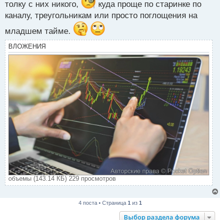
п
толку с них никого,
куда проще по старинке по
о
каналу, треугольникам или просто поглощения на
с
т
младшем тайме.
ВЛОЖЕНИЯ
объемы (143.14 КБ) 229 просмотров
4 поста • Страница
1
из
1
Выбор раздела форума