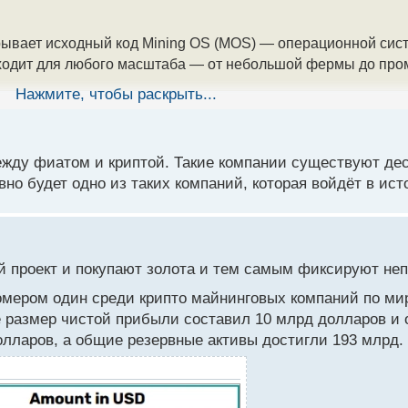
крывает исходный код Mining OS (MOS) — операционной сис
дходит для любого масштаба — от небольшой фермы до пр
Нажмите, чтобы раскрыть...
 вычислительную мощность (хешрейт), а также в каком со
между фиатом и криптой. Такие компании существуют де
но будет одно из таких компаний, которая войдёт в ист
ьшинством современных устройств для добычи биткоина. О
ти в экосистему, настроить свою деятельность и конкурир
нии системы, а майнерам снизить затраты на электроэнерг
й проект и покупают золота и тем самым фиксируют н
обещает представить набор инструментов для разработчик
номером один среди крипто майнинговых компаний по ми
простые API и набор инструментов для разработки пользов
е размер чистой прибыли составил 10 млрд долларов и 
лларов, а общие резервные активы достигли 193 млрд.
тем самым повысить устойчивость системы биткоина.
ыло объявлено о том, что компания планирует к концу году 