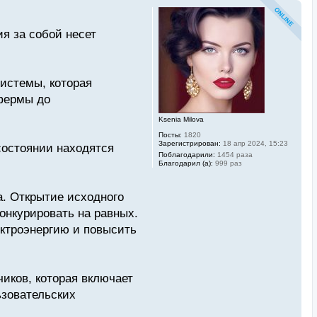
ия за собой несет
системы, которая
фермы до
Ksenia Milova
Посты:
1820
Зарегистрирован:
18 апр 2024, 15:23
состоянии находятся
Поблагодарили:
1454 раза
Благодарил (а):
999 раз
. Открытие исходного
онкурировать на равных.
ектроэнергию и повысить
иков, которая включает
ьзовательских