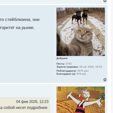
В
е
р
н
у
т
го стейблкоина, они
ь
с
торитет на рынке.
я
к
н
а
ч
а
л
у
Добрыня
Посты:
2763
Зарегистрирован:
28 окт 2025, 18:02
Поблагодарили:
3475 раз
Благодарил (а):
876 раз
В
е
р
н
у
т
ь
04 фев 2026, 12:23
с
за собой несет подробнее
я
к