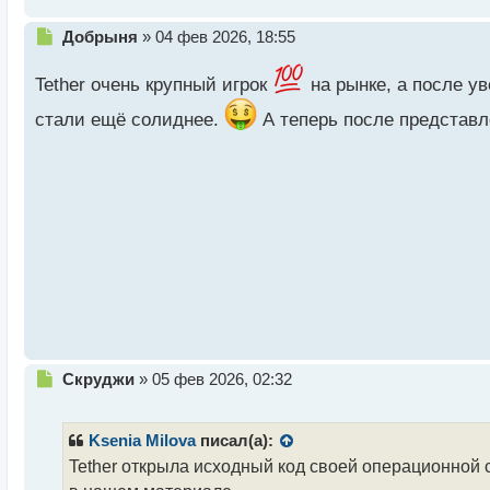
Н
Добрыня
»
04 фев 2026, 18:55
е
п
Tether очень крупный игрок
на рынке, а после у
р
о
стали ещё солиднее.
А теперь после представле
ч
и
т
а
н
н
ы
й
п
о
с
т
Н
Скруджи
»
05 фев 2026, 02:32
е
п
р
Ksenia Milova
писал(а):
о
Tether открыла исходный код своей операционной с
ч