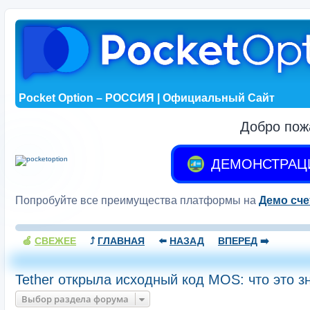
Pocket Option – РОССИЯ | Официальный Сайт
Добро пож
ДЕМОНСТРАЦ
Попробуйте все преимущества платформы на
Демо сче
🍏
СВЕЖЕЕ
⤴️
ГЛАВНАЯ
⬅️
НАЗАД
ВПЕРЕД
➡️
Tether открыла исходный код MOS: что это з
Выбор раздела форума