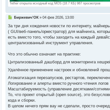
Tether открыла исходный код MOS (18.7 КБ) 987 просмотров
Н
Биржевич'ОК
»
04 фев 2026, 13:00
е
За три дня хождения новости по интернету, майнер
п
р
( GUI/веб‑панель/оркестратор) для майнинга, кото
о
есть вместо того, чтобы заходить на каждый девай
ч
централизованный инструмент управления.
и
т
а
Что это обычно означает на практике:
н
н
Цнтрализованный дашборд для мониторинга хешрейт
ы
Удалённое применение настроек и обновлений про
й
п
Атоматизация перезапусков, рестартов, переключени
о
Логирование и алерты вместо ручного чтения логов 
с
т
Масштабируемость (управление десятками/сотнями 
То, что проект открытый (open source), это безусл
кода и сборки.
В целом ничего прям вау не сделали, просто очеред