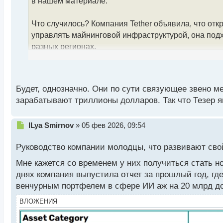
в нашем материале.
и
т
а
Что случилось? Компания Tether объявила, что от
н
управлять майнинговой инфраструктурой, она по
н
разных регионах.
ы
й
п
MOS позволяет контролировать энергопотребление,
о
устройства.
с
Будет, однозначно. Они по сути связующее звено 
т
зарабатывают триллионы долларов. Так что Тезер яв
Операционная система поддерживает работу с бол
позволяет новым криптомайнинговым компаниям вой
Н
ILya Smirnov
»
05 фев 2026, 09:54
образом, сообщество сможет участвовать в улучше
е
эффективность работы оборудования.
п
Руководство компании молодцы, что развивают сво
р
о
В ближайшие месяцы майнинговая компания также 
Мне кажется со временем у них получиться стать 
ч
себя готовые к использованию рабочие процессы, 
днях компания выпустила отчет за прошлый год, гд
и
венчурным портфелем в сфере ИИ аж на 20 млрд до
т
Эмитент популярного стейблкоина USDT надеется 
а
ВЛОЖЕНИЯ
н
н
Напомним, что еще летом прошлого года в Tether б