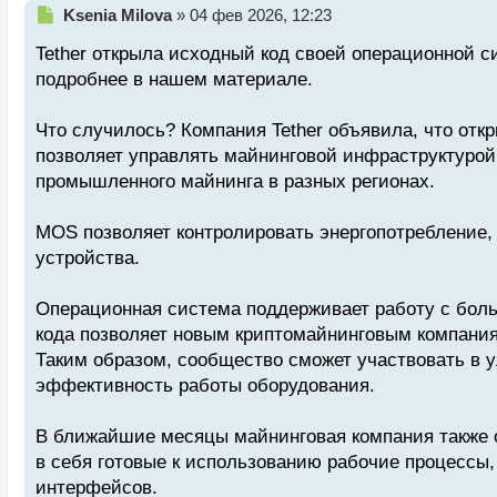
Н
Ksenia Milova
»
04 фев 2026, 12:23
е
Tether открыла исходный код своей операционной си
п
р
подробнее в нашем материале.
о
ч
Что случилось? Компания Tether объявила, что отк
и
т
позволяет управлять майнинговой инфраструктуро
а
промышленного майнинга в разных регионах.
н
н
MOS позволяет контролировать энергопотребление,
ы
й
устройства.
п
о
Операционная система поддерживает работу с бол
с
кода позволяет новым криптомайнинговым компаниям
т
Таким образом, сообщество сможет участвовать в 
эффективность работы оборудования.
В ближайшие месяцы майнинговая компания также о
в себя готовые к использованию рабочие процессы,
интерфейсов.