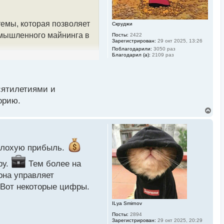
н
а
ч
темы, которая позволяет
Скруджи
а
л
омышленного майнинга в
Посты:
2422
у
Зарегистрирован:
29 окт 2025, 13:26
Поблагодарили:
3050 раз
Благодарил (а):
2109 раз
стоянии находятся
сятилетиями и
орию.
ткрытие исходного кода
В
овать на равных. Таким
е
р
ию и повысить
н
у
т
еплохую прибыль.
ь
с
ов, которая включает в
ру.
Тем более на
я
ательских интерфейсов.
к
она управляет
н
 Вот некоторые цифры.
а
ч
а
ILya Smirnov
л
Посты:
2894
у
стать первой среди всех
Зарегистрирован:
29 окт 2025, 20:29