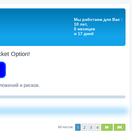
Мы работаем для Вас :
10 лет,
0 месяцев
и 17 дней
et Option!
вложений и рисков.
1
2
3
4
След.
След
69 постов