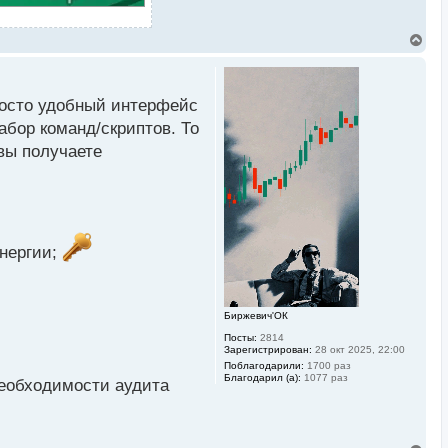
В
е
р
н
у
просто удобный интерфейс
т
ь
абор команд/скриптов. То
с
вы получаете
я
к
н
а
ч
а
л
у
энергии;
Биржевич'ОК
Посты:
2814
Зарегистрирован:
28 окт 2025, 22:00
Поблагодарили:
1700 раз
Благодарил (а):
1077 раз
необходимости аудитa