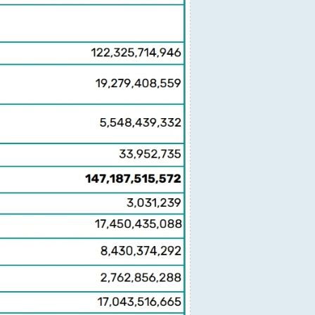
ь этой цели эмитенту USDT пока не удалось, но посмотрим,
в криптопротоколов с результатом в 5,2 миллиарда долларов
аний, накопив около 140 тонн драгоценного металла, цена
 компанией Tether? Будет ли она и дальше увеличивать сво