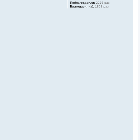
Поблагодарили:
2276 раз
 какие изменения ее ждут
Благодарил (а):
1868 раз
, а также стала
 которых составляет 23
е влияние на крипторынке?