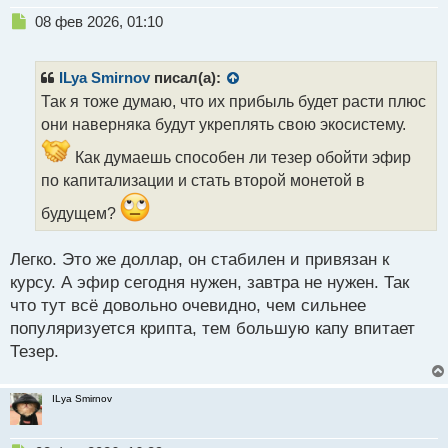
Н
08 фев 2026, 01:10
е
п
р
ILya Smirnov
писал(а):
о
Так я тоже думаю, что их прибыль будет расти плюс
ч
они наверняка будут укреплять свою экосистему.
и
т
Как думаешь способен ли тезер обойти эфир
а
по капитализации и стать второй монетой в
н
н
будущем?
ы
й
п
Легко. Это же доллар, он стабилен и привязан к
о
курсу. А эфир сегодня нужен, завтра не нужен. Так
с
что тут всё довольно очевидно, чем сильнее
т
популяризуется крипта, тем большую капу впитает
Тезер.
ILya Smirnov