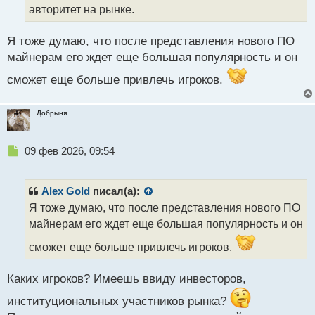
авторитет на рынке.
й
п
о
Я тоже думаю, что после представления нового ПО
с
майнерам его ждет еще большая популярность и он
т
сможет еще больше привлечь игроков.
Добрыня
Н
09 фев 2026, 09:54
е
п
р
Alex Gold
писал(а):
о
Я тоже думаю, что после представления нового ПО
ч
майнерам его ждет еще большая популярность и он
и
т
сможет еще больше привлечь игроков.
а
н
н
Каких игроков? Имеешь ввиду инвесторов,
ы
институциональных участников рынка?
й
п