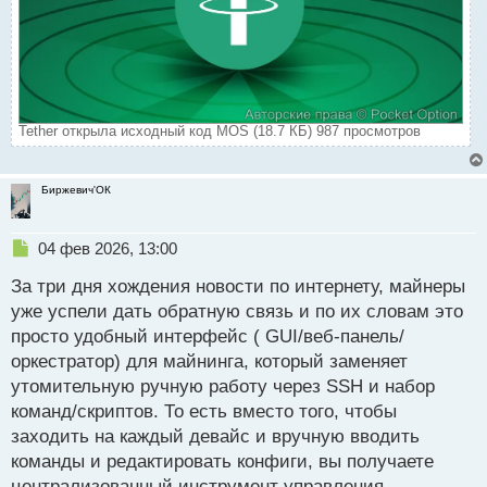
Tether открыла исходный код MOS (18.7 КБ) 987 просмотров
Биржевич'ОК
Н
04 фев 2026, 13:00
е
За три дня хождения новости по интернету, майнеры
п
р
уже успели дать обратную связь и по их словам это
о
просто удобный интерфейс ( GUI/веб‑панель/
ч
оркестратор) для майнинга, который заменяет
и
т
утомительную ручную работу через SSH и набор
а
команд/скриптов. То есть вместо того, чтобы
н
заходить на каждый девайс и вручную вводить
н
команды и редактировать конфиги, вы получаете
ы
й
централизованный инструмент управления.