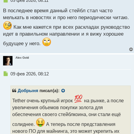
09 фев 2026, 08:11
е
В последнее время данный стейбл стал часто
п
р
мелькать в новостях и про него периодически читаю.
о
ч
Как мне кажется при всех раскладах руководство
и
идет в правильном направлении и я вижу хорошее
т
а
будущее у него.
н
н
Alex Gold
ы
й
п
Н
09 фев 2026, 08:12
о
е
с
п
т
р
Добрыня
писал(а):
о
ч
Tether очень крупный игрок
на рынке, а после
и
увеличения объемов покупки золота для
т
обеспечения своего стейблкоина, они стали ещё
а
н
солиднее.
А теперь после представления
н
нового ПО для майнинга, это может укрепить их
ы