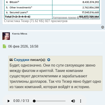
было объявлено о том, что компания планирует к
концу году стать первой среди всех
криптомайнинговых компаний. Тем не менее
достичь этой цели эмитенту USDT пока не удалось,
Статистика Тезер (71.62 КБ) 927 просмотров
но посмотрим, какие изменения ее ждут в новом
году.
Ksenia Milova
В 2025 году Tether стала лидером на рынке доходов
Н
06 фев 2026, 16:58
криптопротоколов с результатом в 5,2 миллиарда
е
долларов, а также стала крупнейшим держателем
п
золота среди частных компаний, накопив около 140
р
Скруджи
писал(а):
о
тонн драгоценного металла, цена которых
Будет, однозначно. Они по сути связующее звено
ч
составляет 23 миллиарда долларов.
между фиатом и криптой. Такие компании
и
т
существуют десятилетиями и зарабатывают
А как вы думаете, что будет дальше происходить с
а
триллионы долларов. Так что Тезер явно будет одно
н
компанией Tether? Будет ли она и дальше
из таких компаний, которая войдёт в историю.
н
увеличивать свое влияние на крипторынке?
ы
й
п