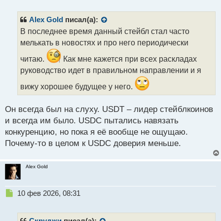
е
п
р
Alex Gold
писал(а):
о
В последнее время данный стейбл стал часто
ч
мелькать в новостях и про него периодически
и
т
читаю.
Как мне кажется при всех раскладах
а
руководство идет в правильном направлении и я
н
н
вижу хорошее будущее у него.
ы
й
п
Он всегда был на слуху. USDT – лидер стейблкоинов
о
и всегда им было. USDC пытались навязать
с
конкуренцию, но пока я её вообще не ощущаю.
т
Почему-то в целом к USDC доверия меньше.
Alex Gold
Н
10 фев 2026, 08:31
е
п
р
Скруджи
писал(а):