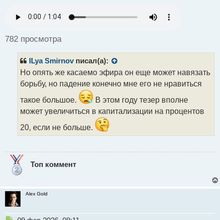
е
п
р
о
ч
782 просмотра
и
т
ILya Smirnov
писал(а):
а
н
Но опять же касаемо эфира он еще может навязать
н
борьбу, но падение конечно мне его не нравиться
ы
й
такое большое.
В этом году тезер вполне
п
может увеличиться в капитализации на процентов
о
с
20, если не больше.
т
Топ коммент
Alex Gold
Н