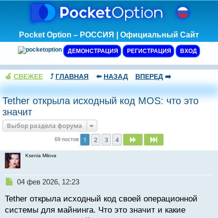
Pocket Option – РОССИЯ | Официальный Сайт
ДЕМОНСТРАЦИЯ
РЕГИСТРАЦИЯ
ВХОД
🍏
СВЕЖЕЕ
⤴️
ГЛАВНАЯ
⬅️
НАЗАД
ВПЕРЕД
➡️
Tether открыла исходный код MOS: что это
значит
Выбор раздела форума
1
2
3
4
След.
След.
69 постов
Ksenia Milova
Н
04 фев 2026, 12:23
е
Tether открыла исходный код своей операционной
п
р
системы для майнинга. Что это значит и какие
о