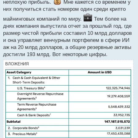
неплохую прибыль.
ч
новым криптомайнинговым компаниям войти в
Мне кажется со временем у
и
них получиться стать номером один среди крипто
экосистему, настроить свою деятельность и
т
конкурировать на равных. Таким образом,
а
майнинговых компаний по миру.
Тем более на
сообщество сможет участвовать в улучшении
н
днях компания выпустила отчет за прошлый год, где
н
системы, а майнерам снизить затраты на
размер чистой прибыли составил 10 млрд долларов
ы
электроэнергию и повысить эффективность работы
и она управляет венчурным портфелем в сфере ИИ
й
оборудования.
п
аж на 20 млрд долларов, а общие резервные активы
о
достигли 193 млрд. Вот некоторые цифры.
с
В ближайшие месяцы майнинговая компания также
т
ВЛОЖЕНИЯ
обещает представить набор инструментов для
разработчиков, которая включает в себя готовые к
использованию рабочие процессы, простые API и
набор инструментов для разработки
пользовательских интерфейсов.
Эмитент популярного стейблкоина USDT надеется
тем самым повысить устойчивость системы
биткоина.
Напомним, что еще летом прошлого года в Tether