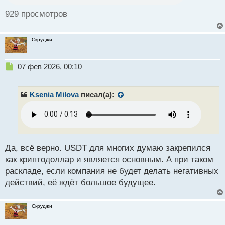
о
с
929 просмотров
т
Скруджи
Н
07 фев 2026, 00:10
е
п
р
Ksenia Milova
писал(а):
о
ч
и
т
а
н
Да, всё верно. USDT для многих думаю закрепился
н
как криптодоллар и является основным. А при таком
ы
раскладе, если компания не будет делать негативных
й
действий, её ждёт большое будущее.
п
о
с
Скруджи
т