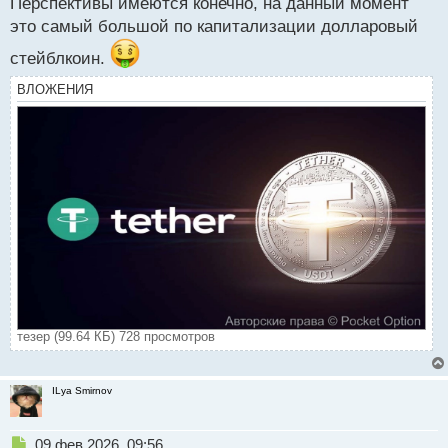
Перспективы имеются конечно, на данный момент
о
это самый большой по капитализации долларовый
с
т
стейблкоин.
ВЛОЖЕНИЯ
тезер (99.64 КБ) 728 просмотров
ILya Smirnov
Н
09 фев 2026, 09:56