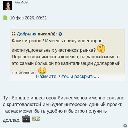
Alex Gold
Н
10 фев 2026, 08:32
е
п
р
Добрыня
писал(а):
о
Каких игроков? Имеешь ввиду инвесторов,
ч
и
институциональных участников рынка?
т
Перспективы имеются конечно, на данный момент
а
это самый большой по капитализации долларовый
н
н
стейблкоин.
ы
Нажмите, чтобы раскрыть...
й
п
о
с
Тут больше инвесторов бизнесменов именно связано
т
с криптовалютой им будет интересен данный проект,
так как может быть удобно и быстро получить
доллар.