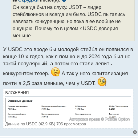
о
Он всегда был на слуху. USDT – лидер
ч
стейблкоинов и всегда им было. USDC пытались
и
т
навязать конкуренцию, но пока я её вообще не
а
ощущаю. Почему-то в целом к USDC доверия
н
меньше.
н
ы
й
У USDC это вроде бы молодой стейбл он появился в
п
конце 10-х годов, как я помню и до 2024 года был не
о
такой популярный, а потом его стали лепить
с
т
конкурентом тезер.
А так у него капитализация
почти в 2,5 раза меньше, чем у USDT.
ВЛОЖЕНИЯ
Данные по USDC (42.9 КБ) 706 просмотров