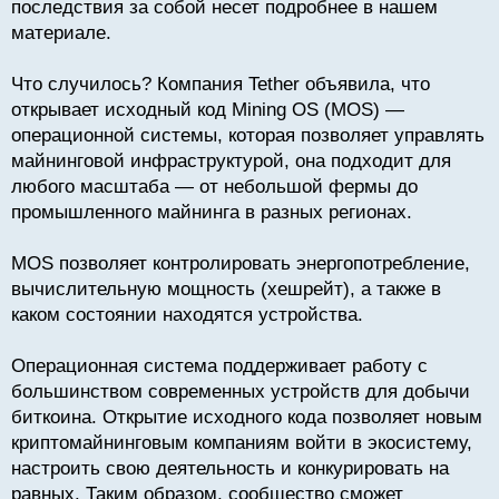
последствия за собой несет подробнее в нашем
ч
материале.
и
т
а
Что случилось? Компания Tether объявила, что
н
открывает исходный код Mining OS (MOS) —
н
операционной системы, которая позволяет управлять
ы
й
майнинговой инфраструктурой, она подходит для
п
любого масштаба — от небольшой фермы до
о
промышленного майнинга в разных регионах.
с
т
MOS позволяет контролировать энергопотребление,
вычислительную мощность (хешрейт), а также в
каком состоянии находятся устройства.
Операционная система поддерживает работу с
большинством современных устройств для добычи
биткоина. Открытие исходного кода позволяет новым
криптомайнинговым компаниям войти в экосистему,
настроить свою деятельность и конкурировать на
равных. Таким образом, сообщество сможет