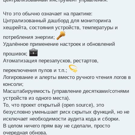
п
о
Что это обычно означает на практике:
с
Цнтрализованный дашборд для мониторинга
т
хешрейта, состояния устройств, температуры и
потребления энергии;
Удалённое применение настроек и обновлений
прошивок;
Атоматизация перезапусков, рестартов,
переключения пулов и т.п.;
Логирование и алерты вместо ручного чтения логов в
консоли;
Масштабируемость (управление десятками/сотнями
устройств из одного места).
То, что проект открытый (open source), это
безусловно уменьшает риск скрытых функций, но не
исключает необходимости аудитa кода и сборки.
В целом ничего прям вау не сделали, просто
очередная обнова.