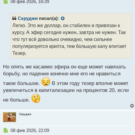
Н
08 фев 2026, 16:39
е
п
р
Скруджи
писал(а):
о
Легко. Это же доллар, он стабилен и привязан к
ч
курсу. А эфир сегодня нужен, завтра не нужен. Так
и
т
что тут всё довольно очевидно, чем сильнее
а
популяризуется крипта, тем большую капу впитает
н
Тезер.
н
ы
й
Но опять же касаемо эфира он еще может навязать
п
борьбу, но падение конечно мне его не нравиться
о
с
такое большое.
В этом году тезер вполне может
т
увеличиться в капитализации на процентов 20, если
не больше.
Скруджи
Н
08 фев 2026, 22:09