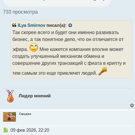
о
ч
733 просмотра
и
т
ILya Smirnov
писал(а):
а
н
Так скорее всего и будет они именно развивать
н
бизнес, а так понятное дело, что он отличается от
ы
й
эфира.
Мне кажется компания вполне может
п
создать улучшенный механизм обмена и
о
совершение других транзакций с фиата в крипту и
с
т
тем самым это еще привлечет людей.
Лидер мнений
Скруджи
Н
09 фев 2026, 22:20