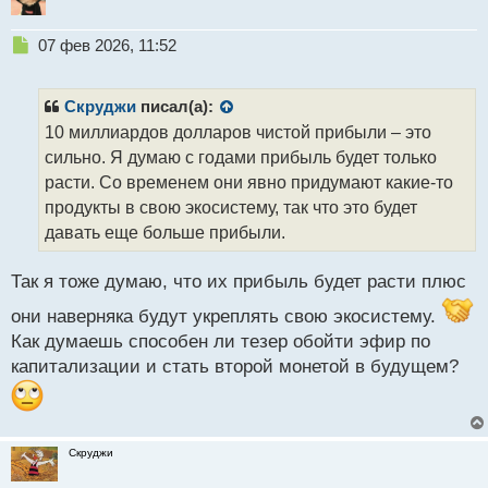
Н
07 фев 2026, 11:52
е
п
р
Скруджи
писал(а):
о
10 миллиардов долларов чистой прибыли – это
ч
сильно. Я думаю с годами прибыль будет только
и
т
расти. Со временем они явно придумают какие-то
а
продукты в свою экосистему, так что это будет
н
давать еще больше прибыли.
н
ы
й
Так я тоже думаю, что их прибыль будет расти плюс
п
они наверняка будут укреплять свою экосистему.
о
с
Как думаешь способен ли тезер обойти эфир по
т
капитализации и стать второй монетой в будущем?
Скруджи