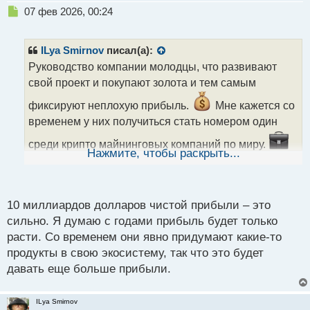
Н
07 фев 2026, 00:24
е
п
р
ILya Smirnov
писал(а):
о
Руководство компании молодцы, что развивают
ч
свой проект и покупают золота и тем самым
и
т
фиксируют неплохую прибыль.
Мне кажется со
а
временем у них получиться стать номером один
н
н
среди крипто майнинговых компаний по миру.
ы
Нажмите, чтобы раскрыть...
Тем более на днях компания выпустила отчет за
й
п
прошлый год, где размер чистой прибыли составил
о
10 млрд долларов и она управляет венчурным
с
10 миллиардов долларов чистой прибыли – это
портфелем в сфере ИИ аж на 20 млрд долларов, а
т
сильно. Я думаю с годами прибыль будет только
общие резервные активы достигли 193 млрд. Вот
расти. Со временем они явно придумают какие-то
некоторые цифры.
продукты в свою экосистему, так что это будет
давать еще больше прибыли.
ILya Smirnov