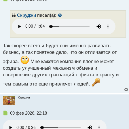
е
п
р
Скруджи
писал(а):
о
ч
и
т
а
н
Так скорее всего и будет они именно развивать
н
бизнес, а так понятное дело, что он отличается от
ы
й
эфира.
Мне кажется компания вполне может
п
создать улучшенный механизм обмена и
о
совершение других транзакций с фиата в крипту и
с
т
тем самым это еще привлечет людей.
Скруджи
Н
09 фев 2026, 22:18
е
п
р