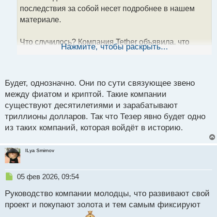
т
последствия за собой несет подробнее в нашем
а
материале.
н
н
Что случилось? Компания Tether объявила, что
ы
Нажмите, чтобы раскрыть...
й
открывает исходный код Mining OS (MOS) —
п
операционной системы, которая позволяет
о
управлять майнинговой инфраструктурой, она
с
Будет, однозначно. Они по сути связующее звено
подходит для любого масштаба — от небольшой
т
между фиатом и криптой. Такие компании
фермы до промышленного майнинга в разных
существуют десятилетиями и зарабатывают
регионах.
триллионы долларов. Так что Тезер явно будет одно
из таких компаний, которая войдёт в историю.
MOS позволяет контролировать
энергопотребление, вычислительную мощность
ILya Smirnov
(хешрейт), а также в каком состоянии находятся
устройства.
Н
05 фев 2026, 09:54
е
Операционная система поддерживает работу с
Руководство компании молодцы, что развивают свой
п
большинством современных устройств для добычи
р
проект и покупают золота и тем самым фиксируют
биткоина. Открытие исходного кода позволяет
о