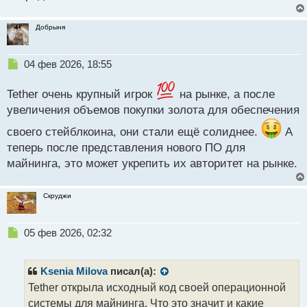
Добрыня
Н
04 фев 2026, 18:55
е
п
Tether очень крупный игрок
на рынке, а после
р
увеличения объемов покупки золота для обеспечения
о
ч
своего стейблкоина, они стали ещё солиднее.
А
и
теперь после представления нового ПО для
т
а
майнинга, это может укрепить их авторитет на рынке.
н
н
Скруджи
ы
й
п
Н
05 фев 2026, 02:32
о
е
с
п
т
р
Ksenia Milova
писал(а):
о
Tether открыла исходный код своей операционной
ч
системы для майнинга. Что это значит и какие
и