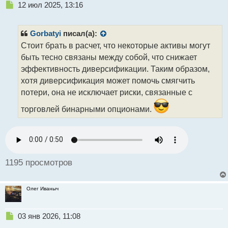
Н
12 июл 2025, 13:16
е
п
р
Gorbatyi
писал(а):
о
Стоит брать в расчет, что некоторые активы могут
ч
быть тесно связаны между собой, что снижает
и
т
эффективность диверсификации. Таким образом,
а
хотя диверсификация может помочь смягчить
н
потери, она не исключает риски, связанные с
н
ы
торговлей бинарными опционами.
й
п
о
с
т
1195 просмотров
Олег Иваныч
Н
03 янв 2026, 11:08
е