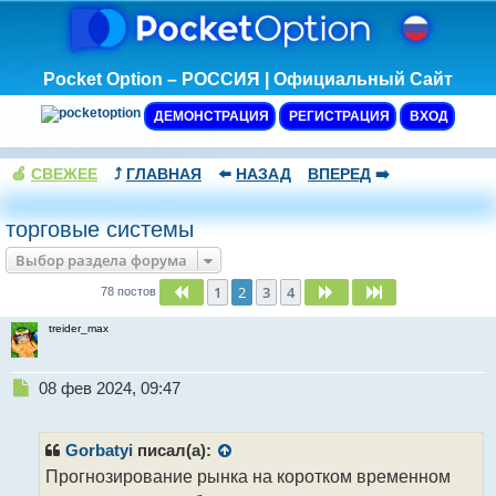
Pocket Option – РОССИЯ | Официальный Сайт
ДЕМОНСТРАЦИЯ
РЕГИСТРАЦИЯ
ВХОД
🍏
СВЕЖЕЕ
⤴️
ГЛАВНАЯ
⬅️
НАЗАД
ВПЕРЕД
➡️
торговые системы
Выбор раздела форума
1
2
3
4
Пред.
След.
След.
78 постов
treider_max
Н
08 фев 2024, 09:47
е
п
р
Gorbatyi
писал(а):
о
Прогнозирование рынка на коротком временном
ч