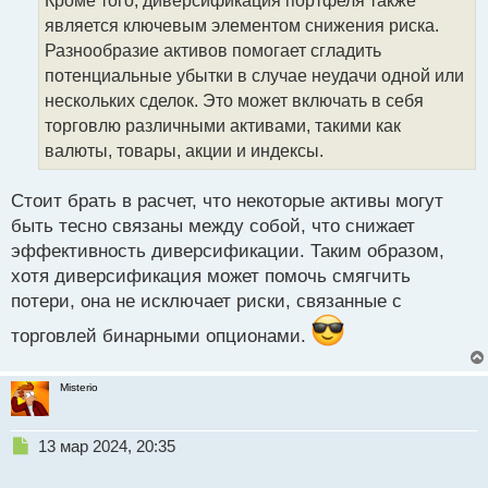
Кроме того, диверсификация портфеля также
ч
является ключевым элементом снижения риска.
и
т
Разнообразие активов помогает сгладить
а
потенциальные убытки в случае неудачи одной или
н
нескольких сделок. Это может включать в себя
н
торговлю различными активами, такими как
ы
й
валюты, товары, акции и индексы.
п
о
Стоит брать в расчет, что некоторые активы могут
с
быть тесно связаны между собой, что снижает
т
эффективность диверсификации. Таким образом,
хотя диверсификация может помочь смягчить
потери, она не исключает риски, связанные с
торговлей бинарными опционами.
Misterio
Н
13 мар 2024, 20:35
е
п