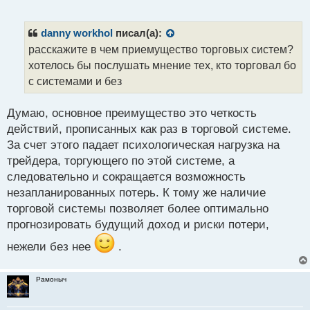
е
п
р
danny workhol
писал(а):
о
расскажите в чем приемущество торговых систем?
ч
хотелось бы послушать мнение тех, кто торговал бо
и
т
с системами и без
а
н
Думаю, основное преимущество это четкость
н
действий, прописанных как раз в торговой системе.
ы
й
За счет этого падает психологическая нагрузка на
п
трейдера, торгующего по этой системе, а
о
следовательно и сокращается возможность
с
незапланированных потерь. К тому же наличие
т
торговой системы позволяет более оптимально
прогнозировать будущий доход и риски потери,
нежели без нее
.
Рамоныч