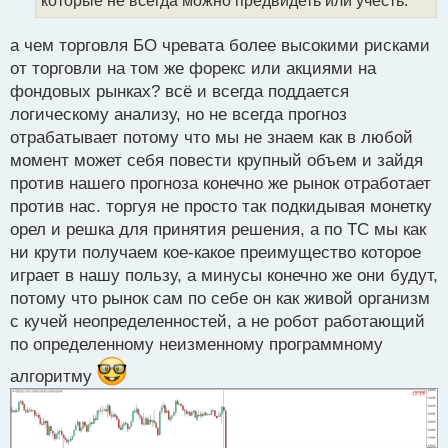
ы
й
п
а чем торговля БО чревата более высокими рисками
о
от торговли на том же форекс или акциями на
с
фондовых рынках? всё и всегда поддается
т
логическому анализу, но не всегда прогноз
отрабатывает потому что мы не знаем как в любой
момент может себя повести крупный объем и зайдя
против нашего прогноза конечно же рынок отработает
против нас. торгуя не просто так подкидывая монетку
орел и решка для принятия решения, а по ТС мы как
ни крути получаем кое-какое преимущество которое
играет в нашу пользу, а минусы конечно же они будут,
потому что рынок сам по себе он как живой организм
с кучей неопределенностей, а не робот работающий
по определенному неизменному программному
алгоритму