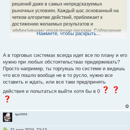
решений даже в самых непредсказуемых
и
т
рыночных условиях. Каждый шаг, основанный на
а
четком алгоритме действий, приближает к
н
достижению желаемых результатов и
н
эффективному управлению рисками. Соблюдение
ы
Нажмите, чтобы раскрыть...
й
выбранной стратегии действительно создает
п
крепкую основу для устойчивых успехов в
о
торговле.
с
А в торговых системах всегда идет все по плану и его
т
нужно при любых обстоятельствах придерживать?
Просто например, ты торгуешь по системе и видишь
что все пошло вообще не в то русло, нужно все
оставить и ждать, или все таки предпринять
действия и попытаться выйти хотя бы в 0
Igor2003
Н
31 мар 2024, 22:13