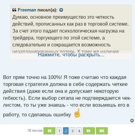
п
р
Freeman
писал(а):
о
Думаю, основное преимущество это четкость
ч
действий, прописанных как раз в торговой системе.
и
т
За счет этого падает психологическая нагрузка на
а
трейдера, торгующего по этой системе, а
н
следовательно и сокращается возможность
н
незапланированных потерь. К тому же наличие
ы
Нажмите, чтобы раскрыть...
й
торговой системы позволяет более оптимально
п
прогнозировать будущий доход и риски потери,
о
с
нежели без нее
.
Вот прям точно на 100%! Я тоже считаю что каждая
т
торговая стратегия должна в себе содержать четкие
действия (даже если она и допускает некоторую
гибкость). Если выбор сетапа не подтверждается чек-
листом, то ты уже знаешь - что если возьмешь его в
работу, то сделаешь ошибку
1
2
3
4
Пред.
След.
След.
78 постов