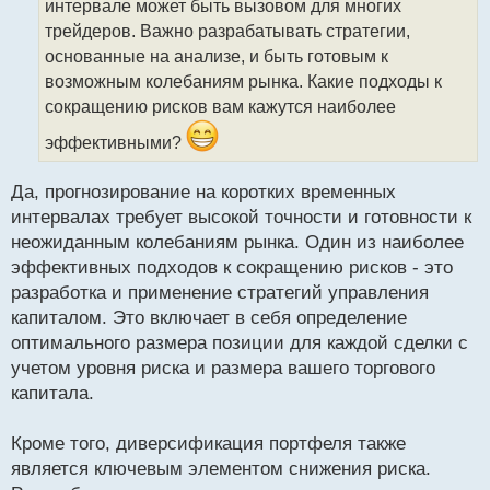
интервале может быть вызовом для многих
и
т
трейдеров. Важно разрабатывать стратегии,
а
основанные на анализе, и быть готовым к
н
возможным колебаниям рынка. Какие подходы к
н
сокращению рисков вам кажутся наиболее
ы
й
эффективными?
п
о
с
Да, прогнозирование на коротких временных
т
интервалах требует высокой точности и готовности к
неожиданным колебаниям рынка. Один из наиболее
эффективных подходов к сокращению рисков - это
разработка и применение стратегий управления
капиталом. Это включает в себя определение
оптимального размера позиции для каждой сделки с
учетом уровня риска и размера вашего торгового
капитала.
Кроме того, диверсификация портфеля также
является ключевым элементом снижения риска.