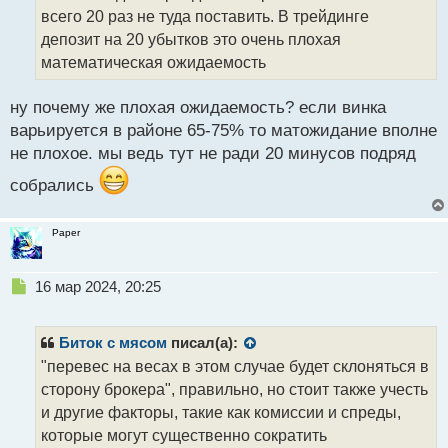
т
всего 20 раз не туда поставить. В трейдинге
а
депозит на 20 убытков это очень плохая
н
математическая ожидаемость
н
ы
й
ну почему же плохая ожидаемость? если винка
п
варьируется в районе 65-75% то матожидание вполне
о
не плохое. мы ведь тут не ради 20 минусов подряд
с
т
собрались
Paper
Н
16 мар 2024, 20:25
е
п
р
Биток с мясом
писал(а):
о
"перевес на весах в этом случае будет склоняться в
ч
сторону брокера", правильно, но стоит также учесть
и
т
и другие факторы, такие как комиссии и спреды,
а
которые могут существенно сократить
н