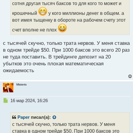
сотня другая тысяч баксов то для кого то может и
и
т
крошечный
у кого миллионы денег в общем. а
а
вот имея тыщенку в обороте на рабочем счету этот
н
н
счет вполне не плох
ы
й
п
с тысячей скучно, только трата нервов. У меня ставка
о
в одном трейде $50. При 1000 баксов это всего 20 раз
с
не туда поставить. В трейдинге депозит на 20
т
убытков это очень плохая математическая
ожидаемость
Misterio
Н
16 мар 2024, 16:26
е
п
р
Paper
писал(а):
о
с тысячей скучно, только трата нервов. У меня
ч
ставка в одном трейде $50. При 1000 баксов это
и