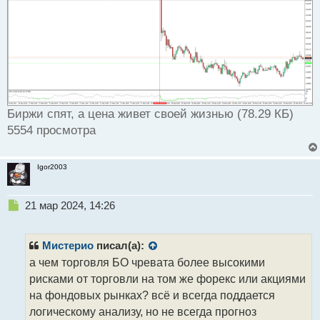
Биржи спят, а цена живет своей жизнью (78.29 КБ)
5554 просмотра
Igor2003
Н
21 мар 2024, 14:26
е
п
р
Мистерио
писал(а):
о
а чем торговля БО чревата более высокими
ч
рисками от торговли на том же форекс или акциями
и
т
на фондовых рынках? всё и всегда поддается
а
логическому анализу, но не всегда прогноз