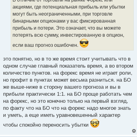
ч
акциями, где потенциальная прибыль или убытки
и
т
могут быть неограниченными, при торговле
а
бинарными опционами у вас фиксированная
н
прибыль и потери. Это означает, что вы можете
н
потерять всю сумму, инвестированную в опцион,
ы
й
если ваш прогноз ошибочен.
п
о
с
это понятно, но в то же время стоит учитывать что в
т
одном случае главный показатель время, а во втором
количество пунктов. на форекс время не играет роли,
но профит в пунктах может весьма разниться. на БО
же выше-ниже в сторону вашего прогноза и вы в
прибыли практически 1:1. на БО проще работать чем
на форекс, но это конечно только на первый взгляд,
по факту что на БО что на форекс надо многое знать
и уметь, а еще иметь уравновешенный характер
чтобы спокойно переносить убытки