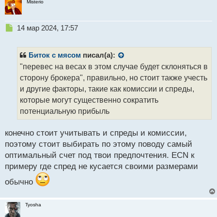
Misterio
н
ы
й
Н
14 мар 2024, 17:57
п
е
о
п
с
р
Биток с мясом
писал(а):
т
о
"перевес на весах в этом случае будет склоняться в
ч
сторону брокера", правильно, но стоит также учесть
и
т
и другие факторы, такие как комиссии и спреды,
а
которые могут существенно сократить
н
потенциальную прибыль
н
ы
й
конечно стоит учитывать и спреды и комиссии,
п
поэтому стоит выбирать по этому поводу самый
о
оптимальный счет под твои предпочтения. ECN к
с
примеру где спред не кусается своими размерами
т
обычно
Tyosha