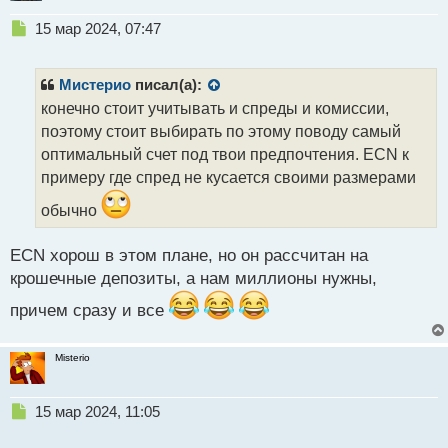
Н
15 мар 2024, 07:47
е
п
р
Мистерио
писал(а):
о
конечно стоит учитывать и спреды и комиссии,
ч
поэтому стоит выбирать по этому поводу самый
и
т
оптимальный счет под твои предпочтения. ECN к
а
примеру где спред не кусается своими размерами
н
н
обычно
ы
й
ECN хорош в этом плане, но он рассчитан на
п
крошечные депозиты, а нам миллионы нужны,
о
с
причем сразу и все
т
Misterio
Н
15 мар 2024, 11:05
е
п