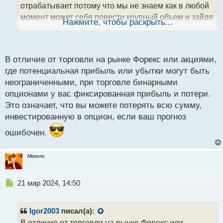
н
отрабатывает потому что мы не знаем как в любой
н
момент может себя повести крупный объем и зайдя
ы
Нажмите, чтобы раскрыть...
й
против нашего прогноза конечно же рынок
п
отработает против нас. торгуя не просто так
о
подкидывая монетку орел и решка для принятия
с
В отличие от торговли на рынке Форекс или акциями,
решения, а по ТС мы как ни крути получаем кое-
т
где потенциальная прибыль или убытки могут быть
какое преимущество которое играет в нашу пользу,
неограниченными, при торговле бинарными
а минусы конечно же они будут, потому что рынок
опционами у вас фиксированная прибыль и потери.
сам по себе он как живой организм с кучей
Это означает, что вы можете потерять всю сумму,
неопределенностей, а не робот работающий по
инвестированную в опцион, если ваш прогноз
определенному неизменному программному
ошибочен.
алгоритму
Биржи спят, а цена живет своей жизнью.png
Misterio
Н
21 мар 2024, 14:50
е
п
р
Igor2003
писал(а):
о
В отличие от торговли на рынке Форекс или