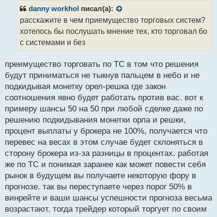
р
danny workhol
писал(а):
о
расскажите в чем приемущество торговых систем?
ч
хотелось бы послушать мнение тех, кто торговал бо
и
т
с системами и без
а
н
преимущество торговать по ТС в том что решения
н
будут приниматься не тыкнув пальцем в небо и не
ы
й
подкидывая монетку орел-решка где закон
п
соотношения явно будет работать против вас. вот к
о
примеру шансы 50 на 50 при любой сделке даже по
с
решению подкидывания монетки орла и решки,
т
процент выплаты у брокера не 100%, получается что
перевес на весах в этом случае будет склоняться в
сторону брокера из-за разницы в процентах. работая
же по ТС и понимая заранее как может повести себя
рынок в будущем вы получаете некоторую фору в
прогнозе. так вы переступаете через порог 50% в
винрейте и ваши шансы успешности прогноза весьма
возрастают. тогда трейдер который торгует по своим