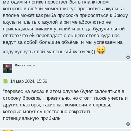
методам и логике перестает быть планктоном
которого в любой момент могут проглотить акулы, а
вполне может как рыба присоска присосаться к брюху
акулы и плыть с акулой в ритме абсолютно не
прикладывая никаких усилий и всегда будучи сытой
от того что ей перепадает с общего стола куда нас
ведут за собой большие объёмы и мы успеваем на
ходу куснуть свой маленький кусочек)))
Биток с мясом
Н
14 мар 2024, 15:56
е
"перевес на весах в этом случае будет склоняться в
п
р
сторону брокера", правильно, но стоит также учесть и
о
другие факторы, такие как комиссии и спреды,
ч
которые могут существенно сократить
и
т
потенциальную прибыль
а
н