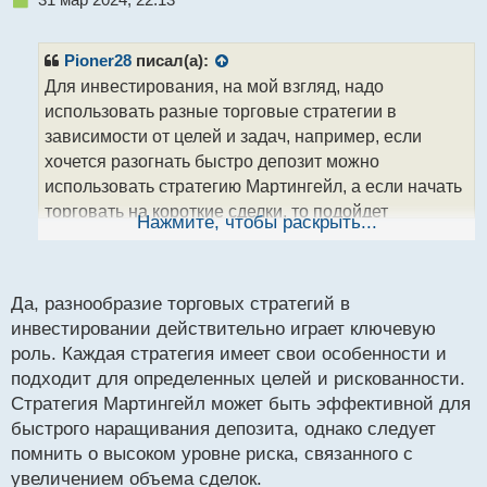
е
п
р
Pioner28
писал(а):
о
Для инвестирования, на мой взгляд, надо
ч
использовать разные торговые стратегии в
и
т
зависимости от целей и задач, например, если
а
хочется разогнать быстро депозит можно
н
использовать стратегию Мартингейл, а если начать
н
торговать на короткие сделки, то подойдет
ы
Нажмите, чтобы раскрыть...
й
стратегия Снайпер, а если планируешь торговать в
п
долгую и меньше рисковать то подойдет
о
Фибоначчи.
с
Да, разнообразие торговых стратегий в
т
инвестировании действительно играет ключевую
роль. Каждая стратегия имеет свои особенности и
подходит для определенных целей и рискованности.
Стратегия Мартингейл может быть эффективной для
быстрого наращивания депозита, однако следует
помнить о высоком уровне риска, связанного с
увеличением объема сделок.