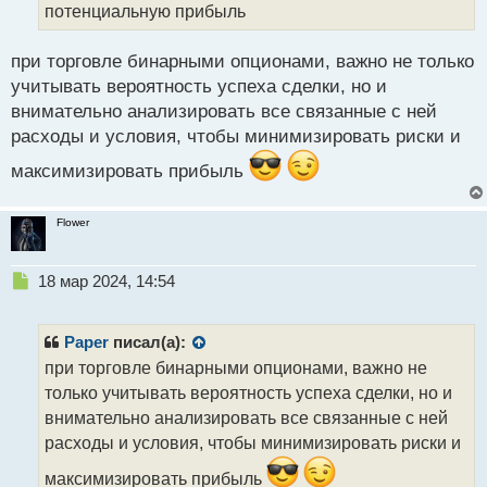
потенциальную прибыль
н
ы
й
при торговле бинарными опционами, важно не только
п
учитывать вероятность успеха сделки, но и
о
внимательно анализировать все связанные с ней
с
расходы и условия, чтобы минимизировать риски и
т
максимизировать прибыль
Flower
Н
18 мар 2024, 14:54
е
п
р
Paper
писал(а):
о
при торговле бинарными опционами, важно не
ч
только учитывать вероятность успеха сделки, но и
и
т
внимательно анализировать все связанные с ней
а
расходы и условия, чтобы минимизировать риски и
н
н
максимизировать прибыль