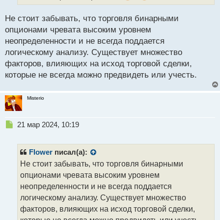
ы
й
Не стоит забывать, что торговля бинарными
п
опционами чревата высоким уровнем
о
с
неопределенности и не всегда поддается
т
логическому анализу. Существует множество
факторов, влияющих на исход торговой сделки,
которые не всегда можно предвидеть или учесть.
Misterio
Н
21 мар 2024, 10:19
е
п
р
Flower
писал(а):
о
Не стоит забывать, что торговля бинарными
ч
опционами чревата высоким уровнем
и
т
неопределенности и не всегда поддается
а
логическому анализу. Существует множество
н
факторов, влияющих на исход торговой сделки,
н
которые не всегда можно предвидеть или учесть.