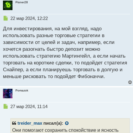
Pioner28
Н
22 мар 2024, 12:22
е
Для инвестирования, на мой взгляд, надо
п
р
использовать разные торговые стратегии в
о
зависимости от целей и задач, например, если
ч
хочется разогнать быстро депозит можно
и
т
использовать стратегию Мартингейл, а если начать
а
торговать на короткие сделки, то подойдет стратегия
н
Снайпер, а если планируешь торговать в долгую и
н
меньше рисковать то подойдет Фибоначчи.
ы
й
п
Pomazok
о
с
т
Н
27 мар 2024, 11:14
е
п
р
treider_max
писал(а):
о
Они помогают сохранить спокойствие и ясность
ч