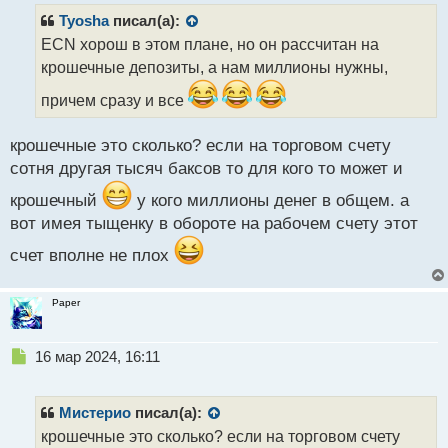
р
Tyosha
писал(а):
о
ECN хорош в этом плане, но он рассчитан на
ч
крошечные депозиты, а нам миллионы нужны,
и
т
причем сразу и все
а
н
н
крошечные это сколько? если на торговом счету
ы
сотня другая тысяч баксов то для кого то может и
й
п
крошечный
у кого миллионы денег в общем. а
о
вот имея тыщенку в обороте на рабочем счету этот
с
т
счет вполне не плох
Paper
Н
16 мар 2024, 16:11
е
п
р
Мистерио
писал(а):
о
крошечные это сколько? если на торговом счету
ч