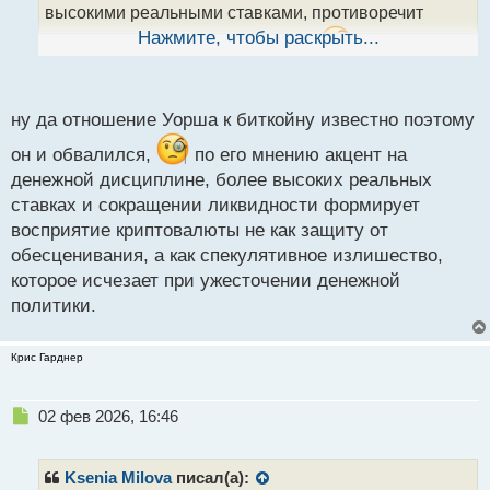
н
высокими реальными ставками, противоречит
ы
Нажмите, чтобы раскрыть...
инфляционной повестке Трампа.
й
п
о
Уорш рассматривает криптовалюты как
с
ну да отношение Уорша к биткойну известно поэтому
"спекулятивный избыток", который должен быть
т
устранён вместе с избыточной ликвидностью.
он и обвалился,
по его мнению акцент на
Рынок видит в этом назначении иронию и
денежной дисциплине, более высоких реальных
опасность, так как Уорш придерживался
ставках и сокращении ликвидности формирует
"ястребиной" позиции даже во время кризиса 2008
восприятие криптовалюты не как защиту от
года, игнорируя риски дефляции. Его приход может
обесценивания, а как спекулятивное излишество,
означать конец эпохи дешёвых денег для Биткоина.
которое исчезает при ужесточении денежной
политики.
Вот так. Что думаете по этому поводу?
Крис Гарднер
Н
02 фев 2026, 16:46
е
п
р
Ksenia Milova
писал(а):