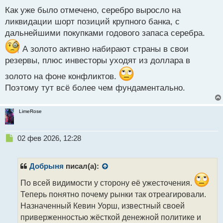
а
н
Как уже было отмечено, серебро выросло на
А какие ваши прогнозы, что будет дальше
н
ликвидации шорт позиций крупного банка, с
происходить на криптовалютном рынке?
ы
дальнейшими покупками годового запаса серебра.
Повысится ли цена биткоина в феврале и что
й
дальше будет происходить с котировками золота и
п
А золото активно набирают страны в свои
о
серебра?
резервы, плюс инвесторы уходят из доллара в
с
т
золото на фоне конфликтов.
Поэтому тут всё более чем фундаментально.
LimeRose
Н
02 фев 2026, 12:28
е
п
р
Добрыня
писал(а):
о
ч
По всей видимости у сторону её ужесточения.
и
Теперь понятно почему рынки так отреагировали.
т
Назначенный Кевин Уорш, известный своей
а
приверженностью жёсткой денежной политике и
н