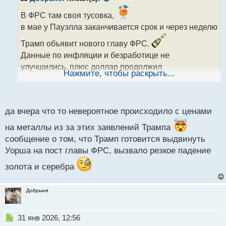
о
ч
В ФРС там своя тусовка,
и
в мае у Пауэлла заканчивается срок и через неделю
т
а
Трамп объявит нового главу ФРС.
н
Данные по инфляции и безработице не
н
улучшились, плюс доллар продолжил
ы
Нажмите, чтобы раскрыть...
девальвироваться. То есть по большому счету
й
п
после декабрьского заседания ничего не
о
изменилось, поэтому инвесторы не видят
с
да вчера что то невероятное происходило с ценами
привлекательным вложения в крипторынок
т
которому нужны большие вливания после череды
на металлы из за этих заявлений Трампа
сообщение о том, что Трамп готовится выдвинуть
ликвидаций.
Уорша на пост главы ФРС, вызвало резкое падение
На фоне нестабильностей, инвесторы уже какой
месяц придерживаются прежнего плана и вливают
золота и серебра
капиталы в драг металлы.
Добрыня
Как уже разобрали ранее, закон о регулировании
крипторынка это база, но не триггер для роста,
поэтому даже после его введения, институционалы
Н
31 янв 2026, 12:56