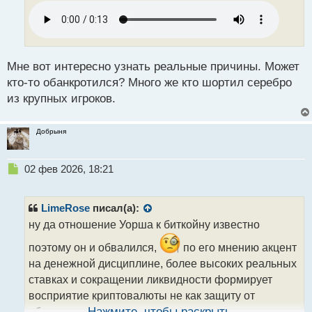
о
ч
и
т
а
н
Мне вот интересно узнать реальные причины. Может
н
кто-то обанкротился? Много же кто шортил серебро
ы
из крупных игроков.
й
п
о
Добрыня
с
т
Н
02 фев 2026, 18:21
е
п
р
LimeRose
писал(а):
о
ну да отношение Уорша к биткойну известно
ч
и
поэтому он и обвалился,
по его мнению акцент
т
на денежной дисциплине, более высоких реальных
а
ставках и сокращении ликвидности формирует
н
н
восприятие криптовалюты не как защиту от
ы
обесценивания, а как спекулятивное излишество,
Нажмите, чтобы раскрыть...