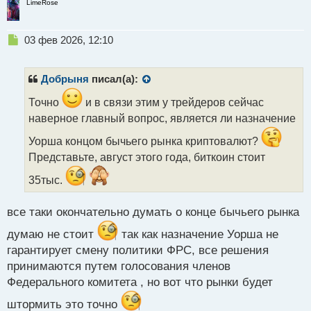
LimeRose
т
Н
03 фев 2026, 12:10
е
п
р
Добрыня
писал(а):
о
ч
Точно
и в связи этим у трейдеров сейчас
и
наверное главный вопрос, является ли назначение
т
а
Уорша концом бычьего рынка криптовалют?
н
Представьте, август этого года, биткоин стоит
н
ы
35тыс.
й
п
все таки окончательно думать о конце бычьего рынка
о
с
думаю не стоит
так как назначение Уорша не
т
гарантирует смену политики ФРС, все решения
принимаются путем голосования членов
Федерального комитета , но вот что рынки будет
штормить это точно