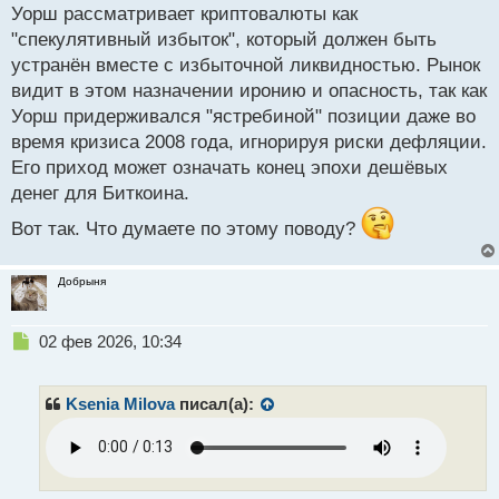
Основной спор вызывают положения документа,
Уорш рассматривает криптовалюты как
которые разрешают криптовалютным компаниям
"спекулятивный избыток", который должен быть
выплачивать проценты по стейблкоинам.
устранён вместе с избыточной ликвидностью. Рынок
Представители криптоиндустрии считают, что такое
видит в этом назначении иронию и опасность, так как
право важно сохранять для конкуренции, но банки
Уорш придерживался "ястребиной" позиции даже во
недовольны этим и переживают, что принятие
время кризиса 2008 года, игнорируя риски дефляции.
такого решения будет способствовать оттоку
Его приход может означать конец эпохи дешёвых
депозитов и нарушению финансовой стабильности.
денег для Биткоина.
Назначенное заседание должно примирить обе
Вот так. Что думаете по этому поводу?
стороны и найти компромисс.
Добрыня
Пока трудно сказать, что будет дальше происходить
на криптовалютном рынке, но эксперты
Н
02 фев 2026, 10:34
предполагают, что в ближайшее время биткоин
е
вряд ли поднимется выше 90 тысяч долларов за
п
курс. В то же время при благоприятном исходе
р
Ksenia Milova
писал(а):
о
событий он может подняться до отметки 150-180
ч
тысяч долларов, но не раньше второй половины
и
года.
т