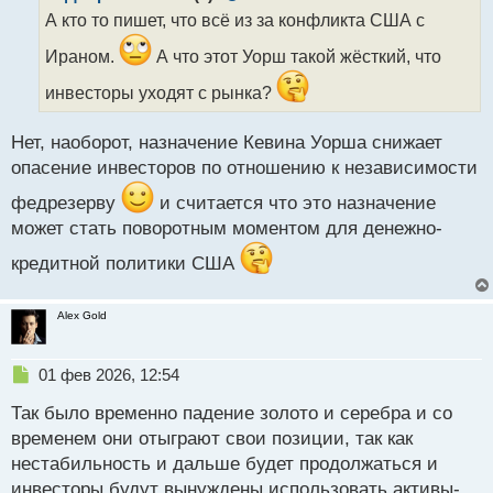
о
А кто то пишет, что всё из за конфликта США с
ч
и
Ираном.
А что этот Уорш такой жёсткий, что
т
а
инвесторы уходят с рынка?
н
н
Нет, наоборот, назначение Кевина Уорша снижает
ы
опасение инвесторов по отношению к независимости
й
п
федрезерву
и считается что это назначение
о
может стать поворотным моментом для денежно-
с
т
кредитной политики США
Alex Gold
Н
01 фев 2026, 12:54
е
Так было временно падение золото и серебра и со
п
р
временем они отыграют свои позиции, так как
о
нестабильность и дальше будет продолжаться и
ч
инвесторы будут вынуждены использовать активы-
и