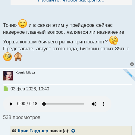
й
которое исчезает при ужесточении денежной
п
политики.
о
с
т
Точно
и в связи этим у трейдеров сейчас
наверное главный вопрос, является ли назначение
Уорша концом бычьего рынка криптовалют?
Представьте, август этого года, биткоин стоит 35тыс.
Ksenia Milova
Н
03 фев 2026, 10:40
е
п
р
о
ч
538 просмотров
и
т
Крис Гарднер
писал(а):
а