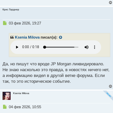
Крис Гарднер
Н
03 фев 2026, 19:27
е
п
р
Ksenia Milova
писал(а):
о
ч
и
т
а
н
Да, но пишут что вроде JP Morgan ликвидировало.
н
Не знаю насколько это правда, в новостях ничего нет,
ы
а информацию видел в другой ветке форума. Если
й
так, то это историческое событие.
п
о
с
Ksenia Milova
т
Н
04 фев 2026, 10:55
е