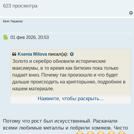
п
623 просмотра
о
с
т
Крис Гарднер
Н
01 фев 2026, 20:53
е
п
р
Ksenia Milova
писал(а):
о
Золото и серебро обновили исторические
ч
максимумы, в то время как биткоин пока только
и
т
падает вниз. Почему так произошло и что будет
а
дальше происходить на крипторынке, подробнее в
н
нашем материале.
н
ы
Нажмите, чтобы раскрыть...
й
Что случилось? 29 января биржевые цены на
п
золото и серебро впервые превысили отметку 5,6
о
тысячи долларов и 120 долларов за унцию
с
Потому что рост был искусственный. Раскачали
соответственно. Цена же на первую и главную
т
всеми любимые металлы и побрили хомяков. Чисто
криптовалюту снизилась примерно на 2,5% от