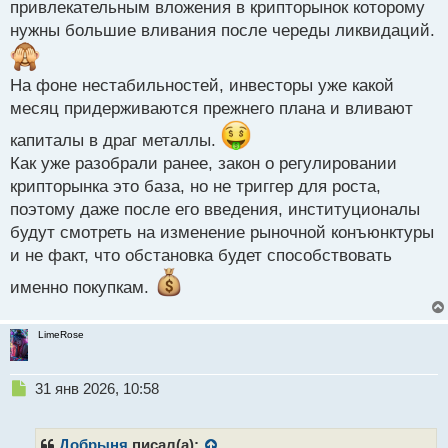
привлекательным вложения в крипторынок которому
й
п
нужны большие вливания после череды ликвидаций.
о
с
т
На фоне нестабильностей, инвесторы уже какой
месяц придерживаются прежнего плана и вливают
капиталы в драг металлы.
Как уже разобрали ранее, закон о регулировании
крипторынка это база, но не триггер для роста,
поэтому даже после его введения, институционалы
будут смотреть на изменение рыночной конъюнктуры
и не факт, что обстановка будет способствовать
именно покупкам.
LimeRose
Н
31 янв 2026, 10:58
е
п
р
Добрыня
писал(а):