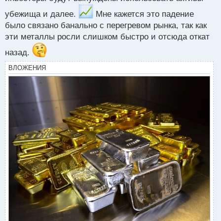
т
убежища и далее.
Мне кажется это падение
а
было связано банально с перегревом рынка, так как
н
н
эти металлы росли слишком быстро и отсюда откат
ы
назад.
й
п
ВЛОЖЕНИЯ
о
с
т