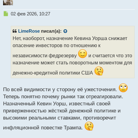
криптовалютных активов из списка 100 крупнейших
Н
по капитализации также упали в цене, больше
02 фев 2026, 10:27
е
всего пострадал токен River, его котировки упали на
п
13%, DASH — на 10% и Tezos — на 7%.
р
LimeRose
писал(а):
о
Нет, наоборот, назначение Кевина Уорша снижает
ч
Тем не менее были и криптовалюты, которые
опасение инвесторов по отношению к
и
выросли в цене, например, это криптоактив Stable
т
независимости федрезерву
и считается что это
— более 25%, за ним следует WLD, который
а
назначение может стать поворотным моментом для
прибавил 10%, также поднялись в цене на почти 6%
н
н
золотые токены XAUT и PAXG.
денежно-кредитной политики США
ы
й
Но что же случилось с биткоином и другими
п
По всей видимости у сторону её ужесточения.
о
криптовалютами? Эксперты считают, что слабая
Теперь понятно почему рынки так отреагировали.
с
динамика вызвана задержкой в рассмотрении
т
Назначенный Кевин Уорш, известный своей
законопроекта о регулировании криптовалютного
приверженностью жёсткой денежной политике и
рынка в США. По обновленным данным,
высокими реальными ставками, противоречит
обсуждение законопроекта должно состояться в
начале февраля в Белом доме.
инфляционной повестке Трампа.