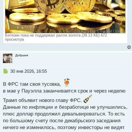
Биткоин пока не поддержал ралли золота (39.13 КБ) 672
просмотра
Добрыня
Н
30 янв 2026, 16:55
е
п
В ФРС там своя тусовка,
р
в мае у Пауэлла заканчивается срок и через неделю
о
ч
Трамп объявит нового главу ФРС.
и
Данные по инфляции и безработице не улучшились,
т
а
плюс доллар продолжил девальвироваться. То есть
н
по большому счету после декабрьского заседания
н
ничего не изменилось, поэтому инвесторы не видят
ы