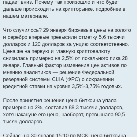
падает вниз. Почему так произошло и что будет
ч
дальше происходить на крипторынке, подробнее в
и
т
нашем материале.
а
н
Что случилось? 29 января биржевые цены на золото
н
и серебро впервые превысили отметку 5,6 тысячи
ы
й
долларов и 120 долларов за унцию соответственно.
п
Цена же на первую и главную криптовалюту
о
снизилась примерно на 2,5% от локального пика 28
с
января. Главный фактор изменения цен активов по
т
мнению аналитиков — решение Федеральной
резервной системы США (ФРС) о сохранении
кредитной ставки на уровне 3,5%-3,75% годовых.
После принятия решения цена биткоина упала
примерно на 2%, составив 88,3 тысячи долларов,
хотя накануне его цена, наоборот, превышала 90,5
тысяч долларов.
Сейчас, на 30 января 15:10 по МСК, цена биткоина