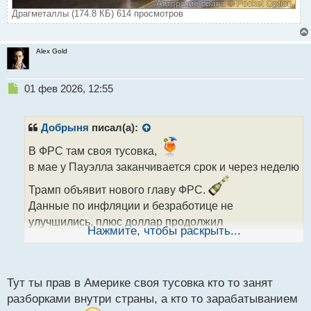
Драгметаллы (174.8 КБ) 614 просмотров
Alex Gold
Н
01 фев 2026, 12:55
е
п
р
Добрыня
писал(а):
о
ч
В ФРС там своя тусовка,
и
в мае у Пауэлла заканчивается срок и через неделю
т
а
Трамп объявит нового главу ФРС.
н
Данные по инфляции и безработице не
н
улучшились, плюс доллар продолжил
ы
Нажмите, чтобы раскрыть...
девальвироваться. То есть по большому счету
й
п
после декабрьского заседания ничего не
о
изменилось, поэтому инвесторы не видят
с
Тут ты прав в Америке своя тусовка кто то занят
привлекательным вложения в крипторынок
т
разборками внутри страны, а кто то зарабатыванием
которому нужны большие вливания после череды