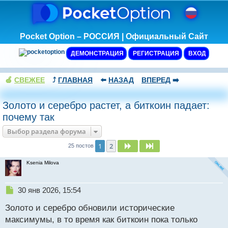
Pocket Option – РОССИЯ | Официальный Сайт
ДЕМОНСТРАЦИЯ
РЕГИСТРАЦИЯ
ВХОД
🍏
СВЕЖЕЕ
⤴️
ГЛАВНАЯ
⬅️
НАЗАД
ВПЕРЕД
➡️
Золото и серебро растет, а биткоин падает:
почему так
Выбор раздела форума
1
2
След.
След.
25 постов
Ksenia Milova
Н
30 янв 2026, 15:54
е
Золото и серебро обновили исторические
п
р
максимумы, в то время как биткоин пока только
о