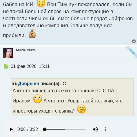
бабла на ИИ.
Вон Тим Кук пожаловался, если бы
ликвидаций.
не такой большой спрос на комплектующие в
На фоне нестабильностей, инвесторы уже какой
частности чипы он бы смог больше продать айфонов
месяц придерживаются прежнего плана и вливают
и следовательно компания больше получила
капиталы в драг металлы.
прибыли.
Как уже разобрали ранее, закон о регулировании
крипторынка это база, но не триггер для роста,
Ksenia Milova
поэтому даже после его введения, институционалы
будут смотреть на изменение рыночной
конъюнктуры и не факт, что обстановка будет
Н
01 фев 2026, 15:11
е
способствовать именно покупкам.
п
р
Добрыня
писал(а):
о
А кто то пишет, что всё из за конфликта США с
ч
и
Ираном.
А что этот Уорш такой жёсткий, что
т
а
инвесторы уходят с рынка?
н
н
ы
й