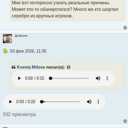
н
Мне вот интересно узнать реальные причины.
н
Может кто-то обанкротился? Много же кто шортил
ы
серебро из крупных игроков.
й
п
о
с
Добрыня
т
Н
03 фев 2026, 11:35
е
п
р
Ksenia Milova
писал(а):
о
ч
и
т
а
н
н
ы
й
532 просмотра
п
о
с