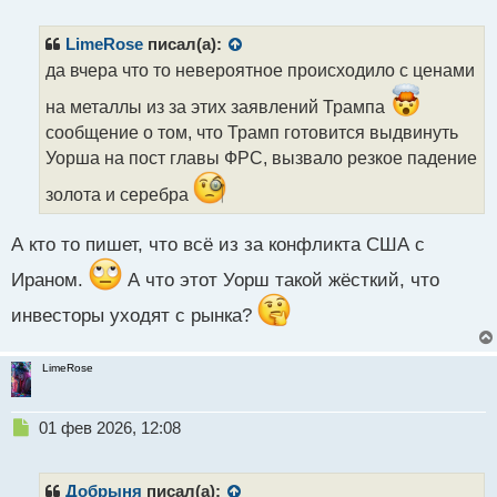
е
будут смотреть на изменение рыночной
п
конъюнктуры и не факт, что обстановка будет
р
LimeRose
писал(а):
о
способствовать именно покупкам.
да вчера что то невероятное происходило с ценами
ч
и
на металлы из за этих заявлений Трампа
т
сообщение о том, что Трамп готовится выдвинуть
а
Уорша на пост главы ФРС, вызвало резкое падение
н
н
золота и серебра
ы
й
п
А кто то пишет, что всё из за конфликта США с
о
Ираном.
А что этот Уорш такой жёсткий, что
с
т
инвесторы уходят с рынка?
LimeRose
Н
01 фев 2026, 12:08
е
п
р
Добрыня
писал(а):