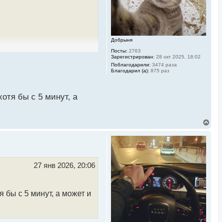
а
ч
а
л
у
Добрыня
Посты:
2763
Зарегистрирован:
28 окт 2025, 18:02
Поблагодарили:
3474 раза
Благодарил (а):
875 раз
отя бы с 5 минут, а
В
е
р
н
у
т
ь
27 янв 2026, 20:06
с
я
к
н
 бы с 5 минут, а может и
а
ч
а
л