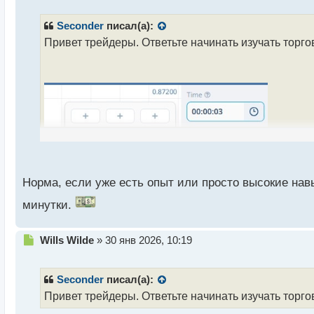
п
р
Seconder
писал(а):
о
Привет трейдеры. Ответьте начинать изучать торг
ч
и
т
а
н
н
ы
й
п
о
с
Норма, если уже есть опыт или просто высокие нав
т
минутки.
Н
Wills Wilde
»
30 янв 2026, 10:19
е
п
р
Seconder
писал(а):
о
Привет трейдеры. Ответьте начинать изучать торг
ч