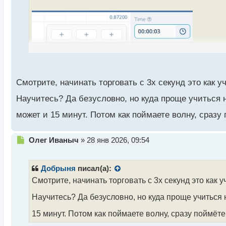
т
а
н
н
ы
й
п
о
с
Смотрите, начинать торговать с 3х секунд это как 
т
Научитесь? Да безусловно, но куда проще учиться
может и 15 минут. Потом как поймаете волну, сразу 
Н
Олег Иваныч
»
28 янв 2026, 09:54
е
п
р
Добрыня
писал(а):
о
Смотрите, начинать торговать с 3х секунд это как 
ч
и
Научитесь? Да безусловно, но куда проще учиться
т
а
15 минут. Потом как поймаете волну, сразу поймёте 
н