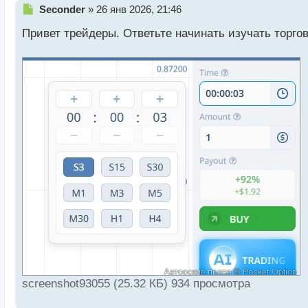
Н
Seconder
»
26 янв 2026, 21:46
е
Привет трейдеры. Ответьте начинать изучать торго
п
р
о
ч
и
т
а
н
н
ы
й
п
о
с
т
screenshot93055 (25.32 КБ) 934 просмотра