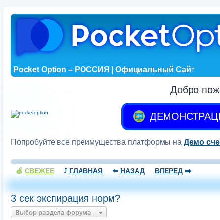
Pocket Option – РОССИЯ | Официальный Сайт
Добро пож
ДЕМОНСТРАЦ
Попробуйте все преимущества платформы на
Демо сче
🍏
СВЕЖЕЕ
⤴️
ГЛАВНАЯ
⬅️
НАЗАД
ВПЕРЕД
➡️
3 сек экспирация норм?
Выбор раздела форума