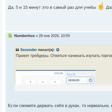
н
ы
Да, 5 и 15 минут это в самый раз для учебы
Даж
й
п
о
с
т
Н
Numberbox
»
28 янв 2026, 10:59
е
п
р
Seconder
писал(а):
о
Привет трейдеры. Ответьте начинать изучать торг
ч
и
т
а
н
н
ы
й
п
о
с
Если сможете держать себя в руках, то нормально, 
т