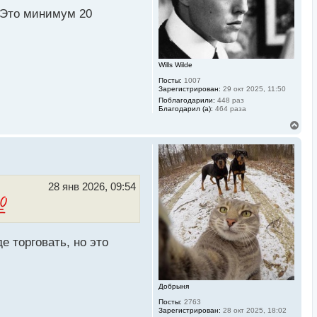
н
а
. Это минимум 20
ч
а
л
у
Wills Wilde
Посты:
1007
Зарегистрирован:
29 окт 2025, 11:50
Поблагодарили:
448 раз
Благодарил (а):
464 раза
В
е
р
н
у
т
ь
28 янв 2026, 09:54
с
я
к
н
а
е торговать, но это
ч
а
л
у
Добрыня
Посты:
2763
Зарегистрирован:
28 окт 2025, 18:02