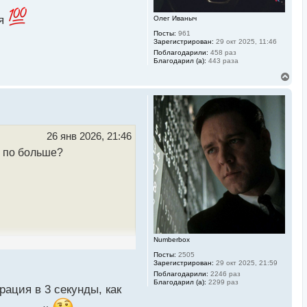
у
ия
Олег Иваныч
Посты:
961
Зарегистрирован:
29 окт 2025, 11:46
Поблагодарили:
458 раз
Благодарил (а):
443 раза
В
е
р
н
у
т
ь
26 янв 2026, 21:46
с
ь по больше?
я
к
н
а
ч
а
л
у
Numberbox
Посты:
2505
Зарегистрирован:
29 окт 2025, 21:59
Поблагодарили:
2246 раз
Благодарил (а):
2299 раз
рация в 3 секунды, как