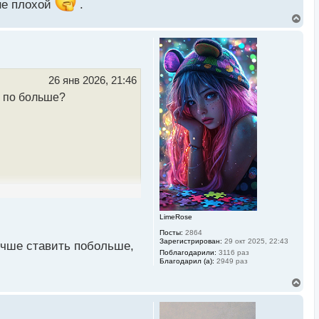
 не плохой
.
В
е
р
н
у
т
ь
26 янв 2026, 21:46
с
ь по больше?
я
к
н
а
ч
а
л
у
LimeRose
Посты:
2864
Зарегистрирован:
29 окт 2025, 22:43
чше ставить побольше,
Поблагодарили:
3116 раз
Благодарил (а):
2949 раз
В
е
р
н