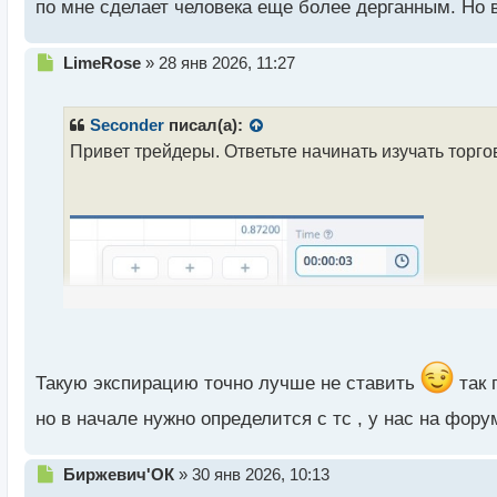
по мне сделает человека еще более дерганным. Но в
Н
LimeRose
»
28 янв 2026, 11:27
е
п
р
Seconder
писал(а):
о
Привет трейдеры. Ответьте начинать изучать торг
ч
и
т
а
н
н
ы
й
п
о
с
т
Такую экспирацию точно лучше не ставить
так 
но в начале нужно определится с тс , у нас на фор
Н
Биржевич'ОК
»
30 янв 2026, 10:13
е