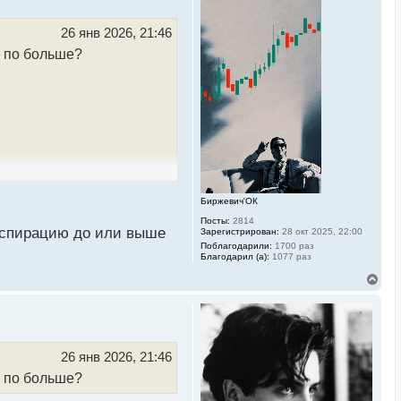
у
т
ь
26 янв 2026, 21:46
с
ь по больше?
я
к
н
а
ч
а
л
у
Биржевич'ОК
Посты:
2814
экспирацию до или выше
Зарегистрирован:
28 окт 2025, 22:00
Поблагодарили:
1700 раз
Благодарил (а):
1077 раз
В
е
р
н
у
т
ь
26 янв 2026, 21:46
с
ь по больше?
я
к