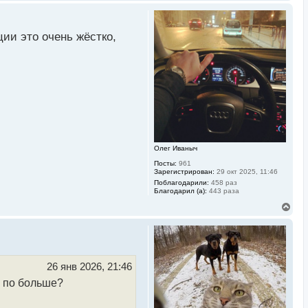
е
р
н
у
ии это очень жёстко,
т
ь
с
я
к
н
а
ч
а
л
у
Олег Иваныч
Посты:
961
Зарегистрирован:
29 окт 2025, 11:46
Поблагодарили:
458 раз
Благодарил (а):
443 раза
В
е
р
н
у
т
ь
26 янв 2026, 21:46
с
ь по больше?
я
к
н