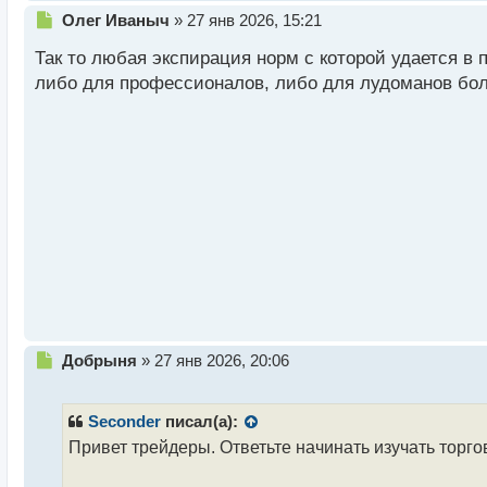
Н
Олег Иваныч
»
27 янв 2026, 15:21
е
Так то любая экспирация норм с которой удается в 
п
р
либо для профессионалов, либо для лудоманов бо
о
ч
и
т
а
н
н
ы
й
п
о
с
т
Н
Добрыня
»
27 янв 2026, 20:06
е
п
р
Seconder
писал(а):
о
Привет трейдеры. Ответьте начинать изучать торг
ч
и