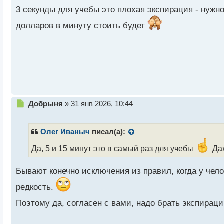
и
3 секунды для учебы это плохая экспирация - нужн
т
а
долларов в минуту стоить будет
н
н
ы
й
п
о
с
т
Н
Добрыня
»
31 янв 2026, 10:44
е
п
р
Олег Иваныч
писал(а):
о
ч
Да, 5 и 15 минут это в самый раз для учебы
Даж
и
т
Бывают конечно исключения из правил, когда у чело
а
н
редкость.
н
ы
Поэтому да, согласен с вами, надо брать экспира
й
п