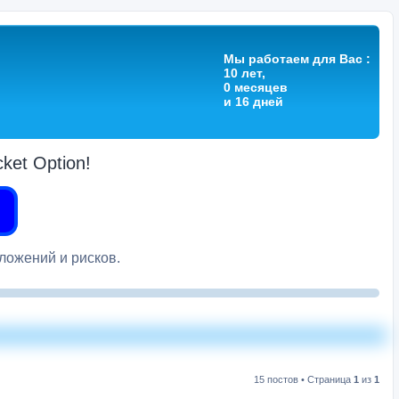
Мы работаем для Вас :
10 лет,
0 месяцев
и 16 дней
et Option!
вложений и рисков.
15 постов • Страница
1
из
1