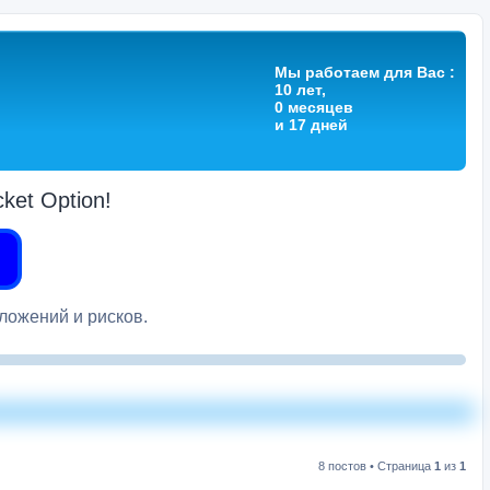
Мы работаем для Вас :
10 лет,
0 месяцев
и 17 дней
et Option!
вложений и рисков.
8 постов • Страница
1
из
1