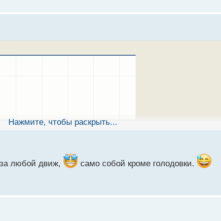
Нажмите, чтобы раскрыть...
 за любой движ,
само собой кроме голодовки.
аю участвовать в ней или нет что посоветуете?