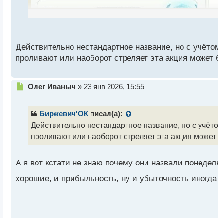
ы
й
п
о
с
Действительно нестандартное название, но с учёто
т
проливают или наоборот стреляет эта акция может 
Н
Олег Иваныч
»
23 янв 2026, 15:55
Появилась акция "Грустный понедельник" вот не зн
е
п
р
Биржевич'ОК
писал(а):
о
Действительно нестандартное название, но с учёт
ч
проливают или наоборот стреляет эта акция может
и
т
а
А я вот кстати не знаю почему они назвали понеде
н
н
хорошие, и прибыльность, ну и убыточность иногд
ы
й
п
о
с