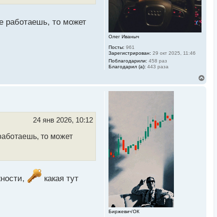
а
ч
а
л
е работаешь, то может
у
Олег Иваныч
Посты:
961
Зарегистрирован:
29 окт 2025, 11:46
Поблагодарили:
458 раз
Благодарил (а):
443 раза
В
е
р
н
у
т
ь
24 янв 2026, 10:12
с
я
работаешь, то может
к
н
а
ч
а
л
жности,
какая тут
у
Биржевич'ОК