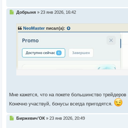
т
Н
Добрыня
»
23 янв 2026, 16:42
е
п
р
NeoMaster
писал(а):
о
ч
и
т
а
н
н
ы
й
п
о
с
т
Мне кажется, что на покете большинство трейдеров
Конечно участвуй, бонусы всегда пригодятся.
Н
Биржевич'ОК
»
23 янв 2026, 20:49
Появилась акция "Грустный понедельник" вот не зн
е