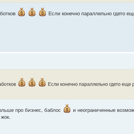
аботков
Если конечно параллельно гдето ещ
работков
Если конечно параллельно гдето еще 
 больше про бизнес, баблос
и неограниченные возмо
 жок.