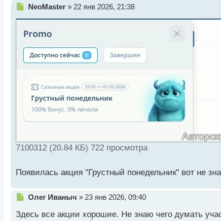
Н
NeoMaster
»
22 янв 2026, 21:38
е
п
р
о
ч
и
т
а
н
н
ы
й
п
о
с
7100312 (20.84 КБ) 722 просмотра
т
Появилась акция "Грустный понедельник" вот не зна
Н
Олег Иваныч
»
23 янв 2026, 09:40
е
Здесь все акции хорошие. Не знаю чего думать участ
п