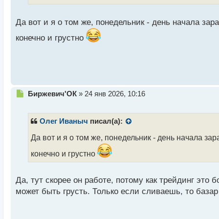
т
а
н
Да вот и я о том же, понедельник - день начала зар
н
ы
конечно и грустно
й
п
о
с
т
Н
Биржевич'ОК
»
24 янв 2026, 10:16
е
п
р
Олег Иваныч
писал(а):
о
ч
Да вот и я о том же, понедельник - день начала за
и
конечно и грустно
т
а
н
Да, тут скорее он работе, потому как трейдинг это
н
ы
может быть грусть. Только если сливаешь, то базар
й
п
о