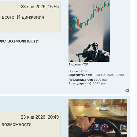
т
ь
23 янв 2026, 15:55
с
я
 всего. И движения
к
н
а
ч
а
л
 же возможности
у
Биржевич'ОК
Посты:
2814
Зарегистрирован:
28 окт 2025, 22:00
Поблагодарили:
1700 раз
Благодарил (а):
1077 раз
В
е
р
н
у
т
ь
23 янв 2026, 20:49
с
е возможности
я
к
н