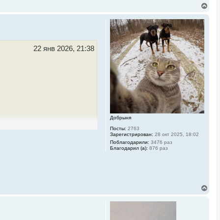
В
е
р
н
у
т
ь
22 янв 2026, 21:38
с
я
к
н
а
ч
а
л
у
Добрыня
Посты:
2763
Зарегистрирован:
28 окт 2025, 18:02
Поблагодарили:
3476 раз
Благодарил (а):
876 раз
В
е
р
н
у