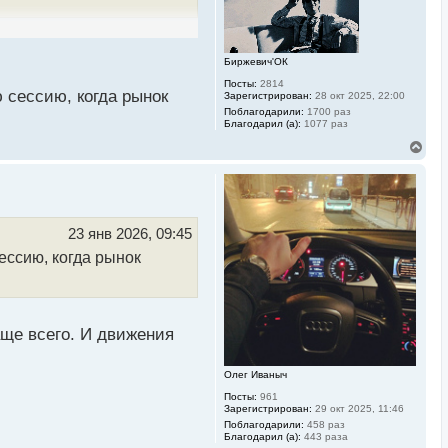
Биржевич'ОК
Посты:
2814
 сессию, когда рынок
Зарегистрирован:
28 окт 2025, 22:00
Поблагодарили:
1700 раз
Благодарил (а):
1077 раз
В
е
р
н
у
т
ь
23 янв 2026, 09:45
с
ессию, когда рынок
я
к
н
а
ч
а
ще всего. И движения
л
у
Олег Иваныч
Посты:
961
Зарегистрирован:
29 окт 2025, 11:46
Поблагодарили:
458 раз
Благодарил (а):
443 раза