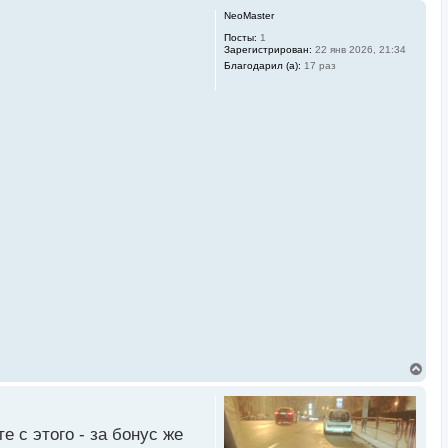
NeoMaster
Посты:
1
Зарегистрирован:
22 янв 2026, 21:34
Благодарил (а):
17 раз
В
е
р
н
у
е с этого - за бонус же
т