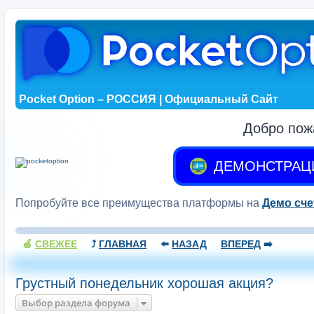
Pocket Option – РОССИЯ | Официальный Сайт
Добро пож
ДЕМОНСТРАЦ
Попробуйте все преимущества платформы на
Демо сче
🍏
СВЕЖЕЕ
⤴️
ГЛАВНАЯ
⬅️
НАЗАД
ВПЕРЕД
➡️
Грустный понедельник хорошая акция?
Выбор раздела форума