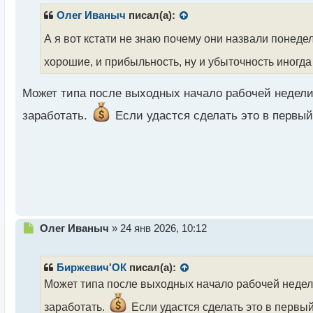
п
р
Олег Иваныч
писал(а):
о
ч
А я вот кстати не знаю почему они назвали понед
и
хорошие, и прибыльность, ну и убыточность иногд
т
а
н
Может типа после выходных начало рабочей недели э
н
ы
заработать.
Если удастся сделать это в первый
й
п
о
с
т
Н
Олег Иваныч
»
24 янв 2026, 10:12
е
п
р
Биржевич'ОК
писал(а):
о
Может типа после выходных начало рабочей недели 
ч
и
заработать.
Если удастся сделать это в первый