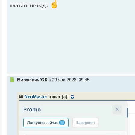
р
платить не надо
о
ч
и
т
а
н
н
ы
й
п
о
с
т
Н
Биржевич'ОК
»
23 янв 2026, 09:45
е
п
р
NeoMaster
писал(а):
о
ч
и
т
а
н
н