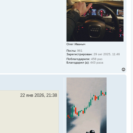
ь
с
я
к
н
а
ч
а
л
у
Олег Иваныч
Посты:
961
Зарегистрирован:
29 окт 2025, 11:46
Поблагодарили:
458 раз
Благодарил (а):
443 раза
В
е
р
н
у
т
ь
22 янв 2026, 21:38
с
я
к
н
а
ч
а
л
у