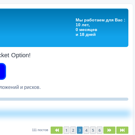
Мы работаем для Вас :
10 лет,
0 месяцев
и 18 дней
et Option!
вложений и рисков.
1
2
3
4
5
6
Пред.
След.
След
111 постов