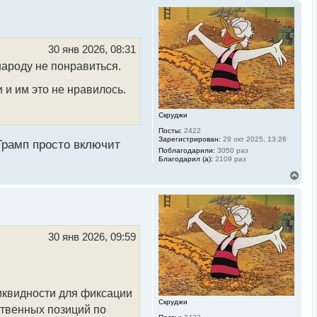
30 янв 2026, 08:31
 народу не понравиться.
 и им это не нравилось.
Скруджи
Посты:
2422
Зарегистрирован:
29 окт 2025, 13:26
 Трамп просто включит
Поблагодарили:
3050 раз
Благодарил (а):
2109 раз
В
е
р
н
у
т
ь
30 янв 2026, 09:59
с
я
к
н
а
иквидности для фиксации
ч
Скруджи
а
ственных позиций по
л