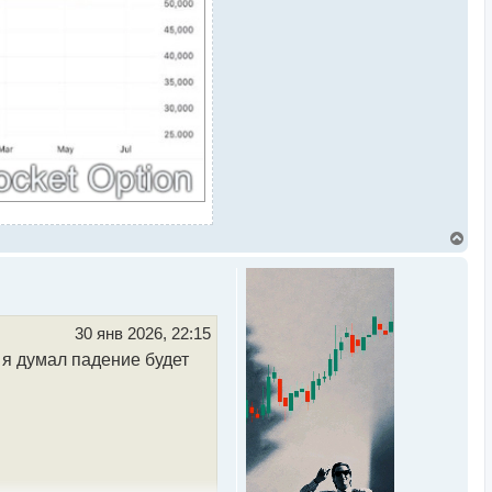
В
е
р
н
у
т
ь
30 янв 2026, 22:15
с
 я думал падение будет
я
к
н
а
ч
а
л
у