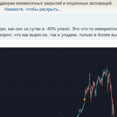
ддверии ежемесячных закрытий и опционных экспираций.
Нажмите, чтобы раскрыть...
о, как оно за сутки в -40% упало. Это что-то невероятн
ворил, что как выросли, так и упадем, только в более в
ды, предвещая приближение периода повышенной волатил
 месяца, сопровождаясь временным снижением стоимости н
.
осходящему тренду, рынок продолжает испытывать давление
ткрыть дорогу для бычьего движения.