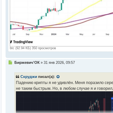
btc (92.94 КБ) 350 просмотров
Н
Биржевич'ОК
»
31 янв 2026, 09:57
е
п
р
Скруджи
писал(а):
о
Падению крипты я не удивлён. Меня поразило серебр
ч
не таким быстрым. Но, в любом случае я и говорил,
и
т
а
н
н
ы