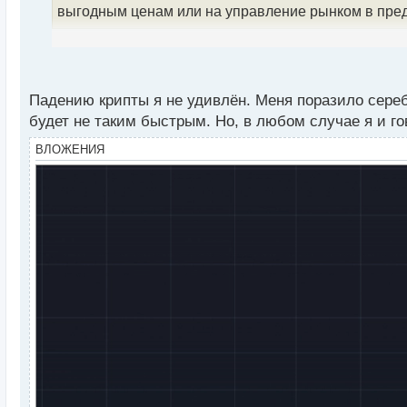
н
выгодным ценам или на управление рынком в пре
ы
й
п
о
с
Падению крипты я не удивлён. Меня поразило серебр
т
будет не таким быстрым. Но, в любом случае я и го
ВЛОЖЕНИЯ
Эксперты фиксируют уменьшение ценовой амплиту
этот процесс может завершиться в конце текущего
которым последует стремительное восстановление
Пока этот значительный игрок противодействует в
будут достигнуты и он выйдет из игры, это может о