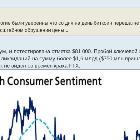
гие были уверенны что со дня на день биткоин перешагнет 
асштабном обрушении цены...
, и потестирована отметка $81 000. Пробой ключевой 
 ликвидаций на сумму более $1,6 млрд ($750 млн пришл
к не видел со времен краха FTX.