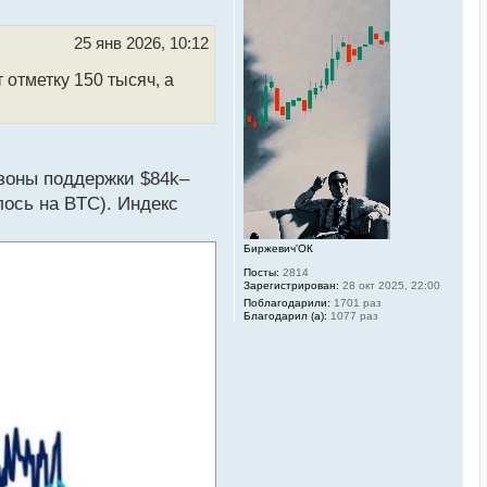
у
т
ь
25 янв 2026, 10:12
с
я
отметку 150 тысяч, а
к
н
а
ч
а
л
у
зоны поддержки $84k–
ось на BTC). Индекс
Биржевич'ОК
Посты:
2814
Зарегистрирован:
28 окт 2025, 22:00
Поблагодарили:
1701 раз
Благодарил (а):
1077 раз