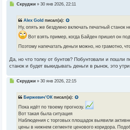
Н
Скруджи
»
30 янв 2026, 22:11
е
п
р
Alex Gold
писал(а):
о
Ну, опять же бездумно включать печатный станок не
ч
и
Вот взять пример, когда Байден пришел он под
т
а
Поэтому напечатать деньги можно, но грамотно, чт
н
н
Да, но что толку от бунтов? Побунтовали и пошли п
ы
станок и будет выкидывать деньги в рынок, это утр
й
п
о
Н
Скруджи
»
30 янв 2026, 22:15
с
е
т
п
р
Биржевич'ОК
писал(а):
о
ч
Пока идёт по твоему прогнозу.
и
Вот такая была ситуация
т
Наблюдения с торговых площадок выявили активно
а
цены в нижнем сегменте ценового коридора. Подо
н