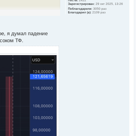
Посты:
2422
у
Зарегистрирован:
29 окт 2025, 13:26
Поблагодарили:
3050 раз
Благодарил (а):
2109 раз
ое, я думал падение
ысоком ТФ.
ьности. Ожидается, что
иже отметки $80 000, за
. Однако, если его цели