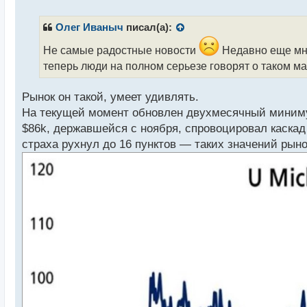
е
п
р
Олег Иваныч
писал(а):
о
ч
Не самые радостные новости
Недавно еще мно
и
теперь люди на полном серьезе говорят о таком м
т
а
Рынок он такой, умеет удивлять.
н
н
На текущей момент обновлен двухмесячный минимум
ы
$86k, державшейся с ноября, спровоцировал каскад
й
страха рухнул до 16 пунктов — таких значений рыно
п
о
с
т