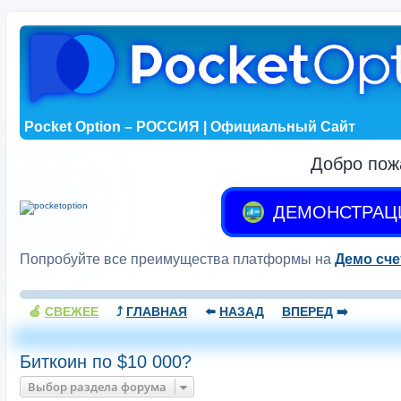
Pocket Option – РОССИЯ | Официальный Сайт
Добро пож
ДЕМОНСТРАЦ
Попробуйте все преимущества платформы на
Демо сче
🍏
СВЕЖЕЕ
⤴️
ГЛАВНАЯ
⬅️
НАЗАД
ВПЕРЕД
➡️
Биткоин по $10 000?
Выбор раздела форума