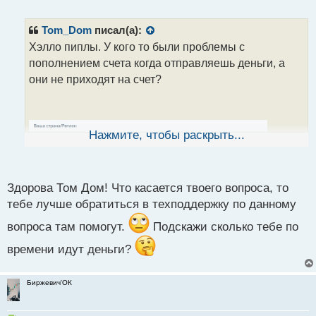
е
п
р
Tom_Dom
писал(а):
о
Хэлло пиплы. У кого то были проблемы с
ч
пополнением счета когда отправляешь деньги, а
и
т
они не приходят на счет?
а
н
н
ы
Нажмите, чтобы раскрыть...
й
п
о
с
Здорова Том Дом! Что касается твоего вопроса, то
т
тебе лучше обратиться в техподдержку по данному
вопроса там помогут.
Подскажи сколько тебе по
времени идут деньги?
Биржевич'ОК