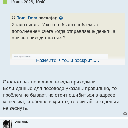
Н
19 янв 2026, 10:40
е
п
р
Tom_Dom
писал(а):
о
Хэлло пиплы. У кого то были проблемы с
ч
пополнением счета когда отправляешь деньги, а
и
т
они не приходят на счет?
а
н
н
ы
Нажмите, чтобы раскрыть...
й
п
о
с
Сколько раз пополнял, всегда приходили.
т
Если данные для перевода указаны правильно, то
проблем не бывает, но стоит ошибиться в адресе
кошелька, особенно в крипте, то считай, что деньги
не вернуть.
Wills Wilde