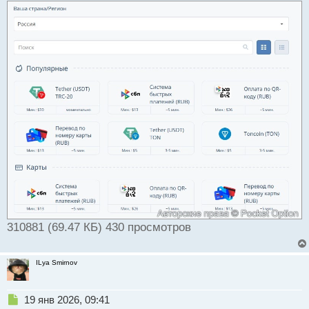
т
а
н
н
ы
й
п
о
с
т
310881 (69.47 КБ) 430 просмотров
ILya Smirnov
Н
19 янв 2026, 09:41