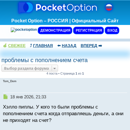
Pocket Option – РОССИЯ | Официальный Сайт
ДЕМОНСТРАЦИЯ
РЕГИСТРАЦИЯ
ВХОД
🍏
СВЕЖЕЕ
⤴️
ГЛАВНАЯ
⬅️
НАЗАД
ВПЕРЕД
➡️
проблемы с пополнением счета
Выбор раздела форума
4 поста • Страница
1
из
1
Tom_Dom
Н
18 янв 2026, 21:33
е
Хэлло пиплы. У кого то были проблемы с
п
р
пополнением счета когда отправляешь деньги, а они
о
не приходят на счет?
ч
и