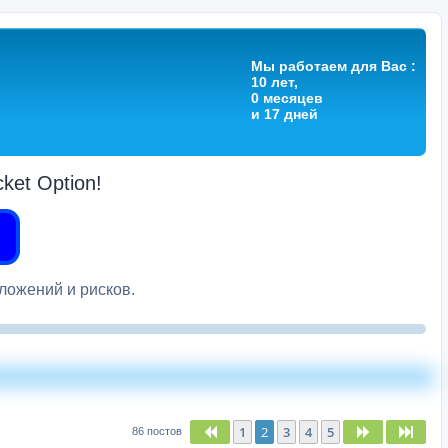
Мы работаем для Вас :
10 лет,
0 месяцев
и 17 дней
et Option!
вложений и рисков.
1
2
3
4
5
Пред.
След.
След
86 постов