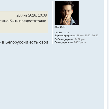
р
н
у
т
ь
20 янв 2026, 10:08
с
можно быть предостаточно
я
к
Alex Gold
н
а
Посты:
2932
ч
Зарегистрирован:
29 окт 2025, 20:23
а
Поблагодарили:
2479 раз
л
в Белоруссии есть свои
Благодарил (а):
1662 раза
у