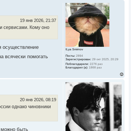
19 янв 2026, 21:37
ми сервисами. Кому оно
ля осуществление
ILya Smirnov
а всячески помогать
Посты:
2894
Зарегистрирован:
29 окт 2025, 20:29
Поблагодарили:
2276 раз
Благодарил (а):
1868 раз
В
е
р
н
у
т
ь
20 янв 2026, 08:19
с
оссии однако чиновники
я
к
н
а
ч
а
 можно быть