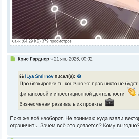
банк (64.29 КБ) 379 просмотров
Н
Крис Гарднер
»
21 янв 2026, 00:02
е
п
р
ILya Smirnov
писал(а):
о
Про блокировки ты конечно же прав никто не будет
ч
и
финансовой и инвестиционной деятельности.
И
т
а
бизнесменам развивать их проекты.
н
н
Пока же всё наоборот. Не понимаю куда взяли векто
ы
ограничить. Зачем всё это делается? Кому выгодно
й
п
о