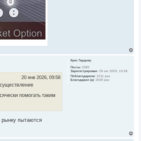
В
е
р
Крис Гарднер
н
у
Посты:
2285
Зарегистрирован:
29 окт 2025, 13:28
т
ь
Поблагодарили:
2211 раз
20 янв 2026, 09:58
Благодарил (а):
2026 раз
с
 осуществление
я
к
н
сячески помогать таким
а
ч
а
л
у
у рынку пытаются
В
е