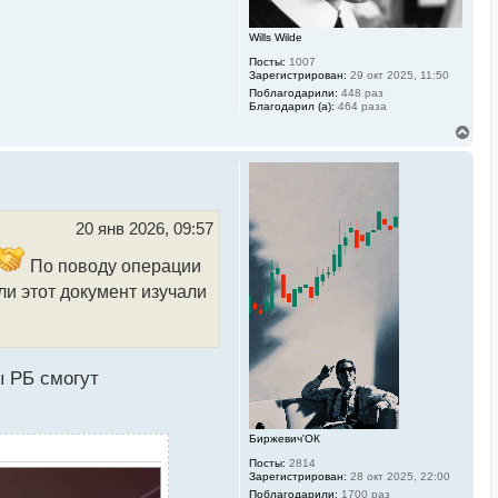
л
у
Wills Wilde
Посты:
1007
Зарегистрирован:
29 окт 2025, 11:50
Поблагодарили:
448 раз
Благодарил (а):
464 раза
В
е
р
н
у
т
ь
20 янв 2026, 09:57
с
я
По поводу операции
к
н
ли этот документ изучали
а
ч
а
л
у
ы РБ смогут
Биржевич'ОК
Посты:
2814
Зарегистрирован:
28 окт 2025, 22:00
Поблагодарили:
1700 раз