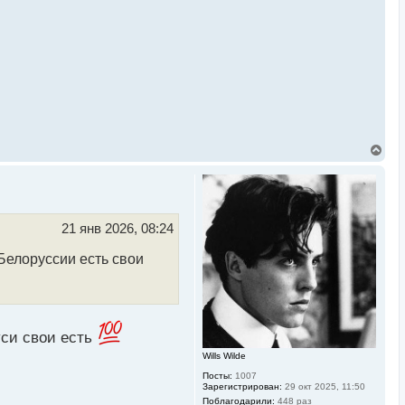
В
е
р
н
у
т
ь
21 янв 2026, 08:24
с
я
елоруссии есть свои
к
н
а
ч
а
л
уси свои есть
у
Wills Wilde
Посты:
1007
Зарегистрирован:
29 окт 2025, 11:50
Поблагодарили:
448 раз