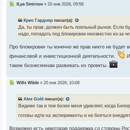
Н
ILya Smirnov
»
20 янв 2026, 09:58
е
п
р
Крис Гарднер
писал(а):
о
Да, ты прав, должен быть лояльный рынок. Если бу
ч
надо, попадать под блокировки неизвестно из-за че
и
т
а
Про блокировки ты конечно же прав никто не будет 
н
н
финансовой и инвестиционной деятельности.
И
ы
таким бизнесменам развивать их проекты.
й
п
о
с
Н
Wills Wilde
»
20 янв 2026, 10:08
т
е
п
р
Alex Gold
писал(а):
о
Видимо так и тем более меня удивляет, когда Бело
ч
и
готовы идти на эксперименты и не бояться внедря
т
а
Возможно есть некоторая поддержка со стороны Ро
н