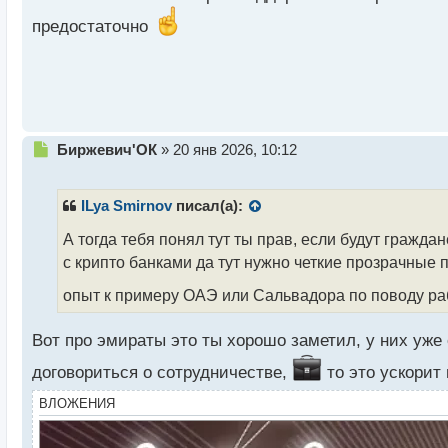
н
предостаточно
ы
й
п
о
с
т
Н
Биржевич'ОК
»
20 янв 2026, 10:12
е
п
р
ILya Smirnov
писал(а):
о
ч
А тогда тебя понял тут ты прав, если будут гражда
и
с крипто банками да тут нужно четкие прозрачные 
т
а
опыт к примеру ОАЭ или Сальвадора по поводу р
н
н
Вот про эмираты это ты хорошо заметил, у них уже
ы
й
договориться о сотрудничестве,
то это ускорит
п
о
ВЛОЖЕНИЯ
с
т