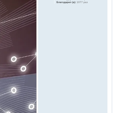
Благодарил (а):
1077 раз