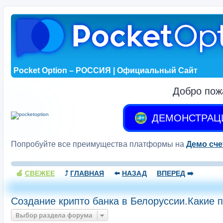
Pocket Option – РОССИЯ | Официальный Сайт
Добро пож
ДЕМОНСТРАЦ
Попробуйте все преимущества платформы на
Демо сче
🍏
СВЕЖЕЕ
⤴️
ГЛАВНАЯ
⬅️
НАЗАД
ВПЕРЕД
➡️
Создание крипто банка в Белоруссии.Какие 
Выбор раздела форума