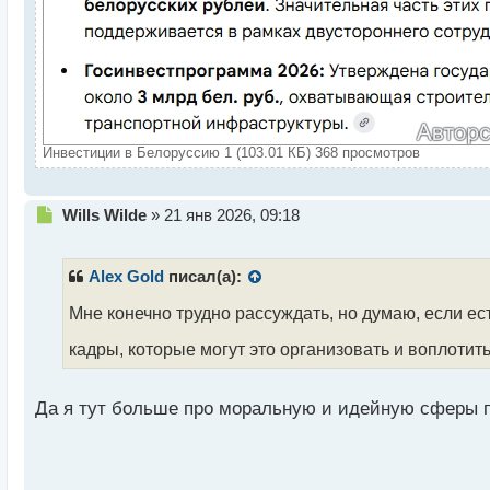
Инвестиции в Белоруссию 1 (103.01 КБ) 368 просмотров
Н
Wills Wilde
»
21 янв 2026, 09:18
е
п
р
Alex Gold
писал(а):
о
ч
Мне конечно трудно рассуждать, но думаю, если ес
и
кадры, которые могут это организовать и воплотить
т
а
н
Да я тут больше про моральную и идейную сферы п
н
ы
й
п
о