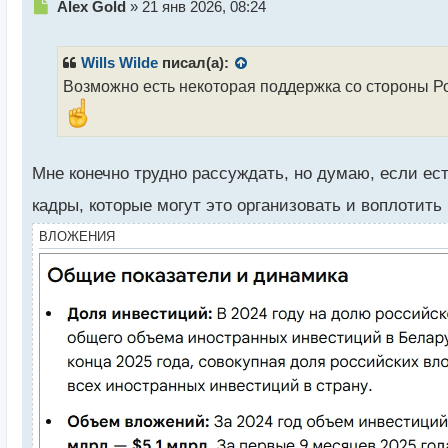
Н
Alex Gold
»
21 янв 2026, 08:24
с
е
т
п
р
Wills Wilde
писал(а):
о
Возможно есть некоторая поддержка со стороны Р
ч
и
т
а
н
Мне конечно трудно рассуждать, но думаю, если ес
н
ы
кадры, которые могут это организовать и воплотить
й
ВЛОЖЕНИЯ
п
о
с
т