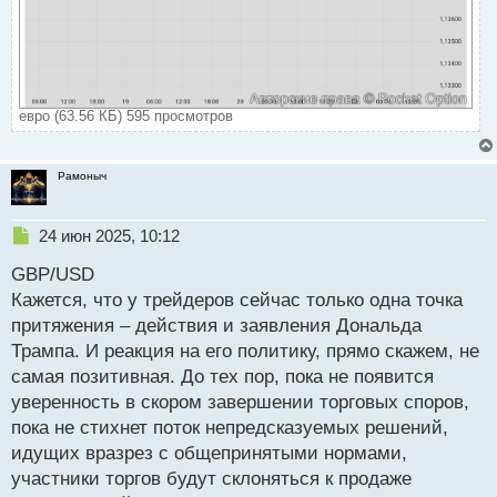
евро (63.56 КБ) 595 просмотров
Рамоныч
Н
24 июн 2025, 10:12
е
GBP/USD
п
р
Кажется, что у трейдеров сейчас только одна точка
о
притяжения – действия и заявления Дональда
ч
Трампа. И реакция на его политику, прямо скажем, не
и
т
самая позитивная. До тех пор, пока не появится
а
уверенность в скором завершении торговых споров,
н
пока не стихнет поток непредсказуемых решений,
н
идущих вразрез с общепринятыми нормами,
ы
й
участники торгов будут склоняться к продаже
п