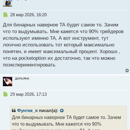
Н
28 мар 2026, 16:20
е
Для бинарных наверное ТА будет самое то. Зачем
п
р
что то выдумывать. Мне кажется что 90% трейдеров
о
используют именно ТА. А вот инструмент, тут
ч
логично использовать тот который максимально
и
т
понятен, и имеет максимальный процент. Хорошо ,
а
что на pocketoption их достаточно, так что можно
н
поэкспериментировать
н
ы
й
ДАРЬЯНА
п
о
с
Н
29 мар 2026, 17:13
т
е
п
р
Фунтик_я
писал(а):
о
Для бинарных наверное ТА будет самое то. Зачем
ч
что то выдумывать. Мне кажется что 90%
и