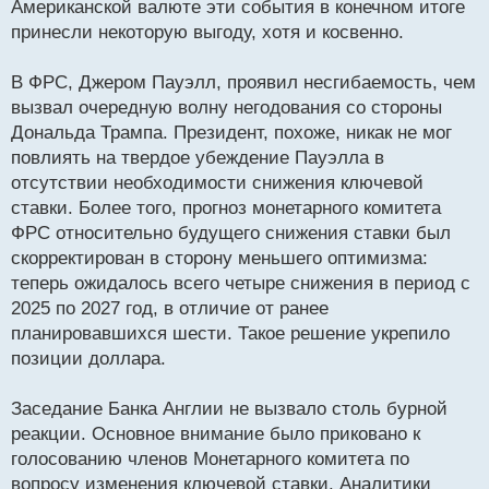
Американской валюте эти события в конечном итоге
и
т
принесли некоторую выгоду, хотя и косвенно.
а
н
В ФРС, Джером Пауэлл, проявил несгибаемость, чем
н
вызвал очередную волну негодования со стороны
ы
й
Дональда Трампа. Президент, похоже, никак не мог
п
повлиять на твердое убеждение Пауэлла в
о
отсутствии необходимости снижения ключевой
с
ставки. Более того, прогноз монетарного комитета
т
ФРС относительно будущего снижения ставки был
скорректирован в сторону меньшего оптимизма:
теперь ожидалось всего четыре снижения в период с
2025 по 2027 год, в отличие от ранее
планировавшихся шести. Такое решение укрепило
позиции доллара.
Заседание Банка Англии не вызвало столь бурной
реакции. Основное внимание было приковано к
голосованию членов Монетарного комитета по
вопросу изменения ключевой ставки. Аналитики