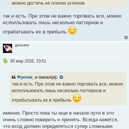
а
можно достичь не плохих успехов
н
н
так и есть. При этом не важно торговать все, можно
ы
й
исполльзовать лишь несколько паттернов и
п
отрабатывать их в прибыль
о
с
т
ДАРЬЯНА
Н
30 мар 2026, 19:51
е
п
р
Фунтик_я
писал(а):
о
так и есть. При этом не важно торговать все, можно
ч
исполльзовать лишь несколько паттернов и
и
т
отрабатывать их в прибыль
а
н
н
именно. Просто пока ты еще в начале пути в это
ы
очень сложно поверить и принять. Всегда кажется,
й
что вход должен определяться супер сложными
п