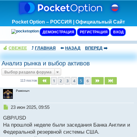
Pocket Option – РОССИЯ | Официальный Сайт
ДЕМОНСТРАЦИЯ
РЕГИСТРАЦИЯ
ВХОД
🍏
СВЕЖЕЕ
⤴️
ГЛАВНАЯ
⬅️
НАЗАД
ВПЕРЕД
➡️
Анализ рынка и выбор активов
Выбор раздела форума
1
2
3
4
5
6
Пред.
След.
След.
113 постов
Рамоныч
Н
23 июн 2025, 09:55
е
GBP/USD
п
р
На прошлой неделе были заседания Банка Англии и
о
Федеральной резервной системы США.
ч