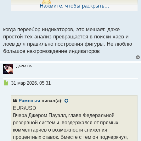
ы
потеряться.
Нажмите, чтобы раскрыть...
й
п
о
с
когда переебор индикаторов, это мешает. даже
т
простой тех анализ превращается в поиски хаев и
лоев для правильно построения фигуры. Не люблю
большое накгромождение индикаторов
ДАРЬЯНА
Н
31 мар 2026, 05:31
е
п
р
Рамоныч
писал(а):
о
EUR/USD
ч
Вчера Джером Пауэлл, глава Федеральной
и
т
резервной системы, воздержался от прямых
а
комментариев о возможности снижения
н
процентных ставок. Вместе с тем он подчеркнул,
н