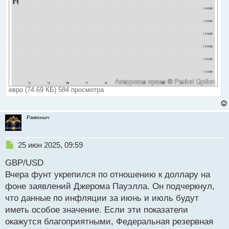
евро (74.69 КБ) 584 просмотра
Рамоныч
Н
25 июн 2025, 09:59
е
GBP/USD
п
р
Вчера фунт укрепился по отношению к доллару на
о
фоне заявлений Джерома Пауэлла. Он подчеркнул,
ч
что данные по инфляции за июнь и июль будут
и
т
иметь особое значение. Если эти показатели
а
окажутся благоприятными, Федеральная резервная
н