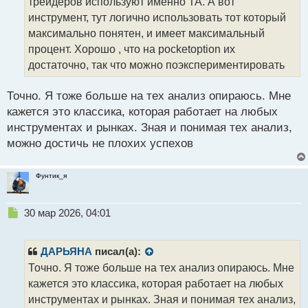
т
трейдеров используют именно ТА. А вот
а
инструмент, тут логично использовать тот который
н
максимально понятен, и имеет максимальный
н
процент. Хорошо , что на pocketoption их
ы
й
достаточно, так что можно поэкспериментировать
п
о
Точно. Я тоже больше на тех анализ опираюсь. Мне
с
кажется это классика, которая работает на любых
т
инструментах и рынках. Зная и понимая тех анализ,
можно достичь не плохих успехов
Фунтик_я
Н
30 мар 2026, 04:01
е
п
р
ДАРЬЯНА
писал(а):
о
Точно. Я тоже больше на тех анализ опираюсь. Мне
ч
кажется это классика, которая работает на любых
и
т
инструментах и рынках. Зная и понимая тех анализ,