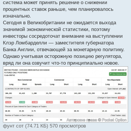
система может принять решение о снижении
н
процентных ставок раньше, чем планировалось
ы
й
изначально.
п
Сегодня в Великобритании не ожидается выхода
о
значимой экономической статистики, поэтому
с
инвесторы сосредоточат внимание на выступлении
т
Клэр Ломбарделли — заместителя губернатора
Банка Англии, отвечающей за монетарную политику.
Однако учитывая осторожную позицию регулятора,
вряд ли она озвучит что-то принципиально новое.
фунт сот (74.71 КБ) 570 просмотров