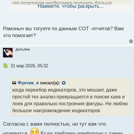
что политикам необходимо получить больше
ы
Нажмите, чтобы раскрыть...
й
данных, чтобы понять, как повышение тарифов
п
повлияет на инфляцию. Если новые показатели
о
окажутся лучше прогнозов, ФРС не станет
с
Рамоныч вы тогуете по данным СОТ -отчетов? Вам
откладывать смягчение денежно-кредитной
т
это помогает?
политики. В ответ на эти заявления доллар ослабел
по отношению к евро.
ДАРЬЯНА
Сегодня в экономическом календаре нет значимых
публикаций, поэтому пара евро-доллар, скорее
Н
31 мар 2026, 05:32
е
всего, сохранит позиции около месячного
п
максимума, создавая прочную основу для
р
Фунтик_я
писал(а):
дальнейшего роста.
о
когда переебор индикаторов, это мешает. даже
ч
простой тех анализ превращается в поиски хаев и
и
т
лоев для правильно построения фигуры. Не люблю
а
большое накгромождение индикаторов
н
н
Согласна с вами полностью, но тут ком что
ы
й
нраввится,
Если трейдеру комфортно с таким