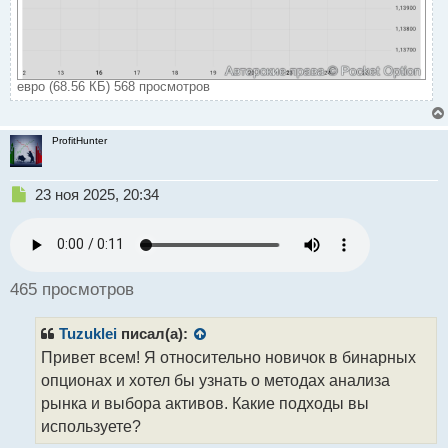
евро (68.56 КБ) 568 просмотров
ProfitHunter
Н
23 ноя 2025, 20:34
е
п
р
о
ч
465 просмотров
и
т
Tuzuklei
писал(а):
а
н
Привет всем! Я относительно новичок в бинарных
н
опционах и хотел бы узнать о методах анализа
ы
рынка и выбора активов. Какие подходы вы
й
используете?
п
о