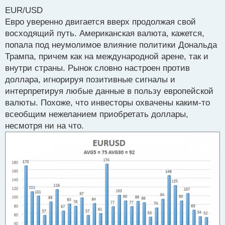
е
EUR/USD
п
р
Евро уверенно двигается вверх продолжая свой
о
восходящий путь. Американская валюта, кажется,
ч
попала под неумолимое влияние политики Дональда
и
т
Трампа, причем как на международной арене, так и
а
внутри страны. Рынок словно настроен против
н
доллара, игнорируя позитивные сигналы и
н
интерпретируя любые данные в пользу европейской
ы
й
валюты. Похоже, что инвесторы охвачены каким-то
п
всеобщим нежеланием приобретать доллары,
о
несмотря ни на что.
с
т