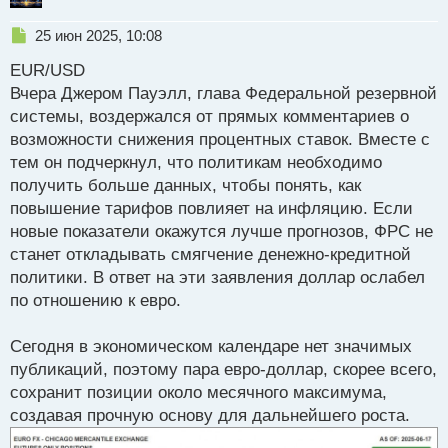
Н
25 июн 2025, 10:08
е
EUR/USD
п
р
Вчера Джером Пауэлл, глава Федеральной резервной
о
системы, воздержался от прямых комментариев о
ч
возможности снижения процентных ставок. Вместе с
и
т
тем он подчеркнул, что политикам необходимо
а
получить больше данных, чтобы понять, как
н
повышение тарифов повлияет на инфляцию. Если
н
новые показатели окажутся лучше прогнозов, ФРС не
ы
й
станет откладывать смягчение денежно-кредитной
п
политики. В ответ на эти заявления доллар ослабел
о
по отношению к евро.
с
т
Сегодня в экономическом календаре нет значимых
публикаций, поэтому пара евро-доллар, скорее всего,
сохранит позиции около месячного максимума,
создавая прочную основу для дальнейшего роста.