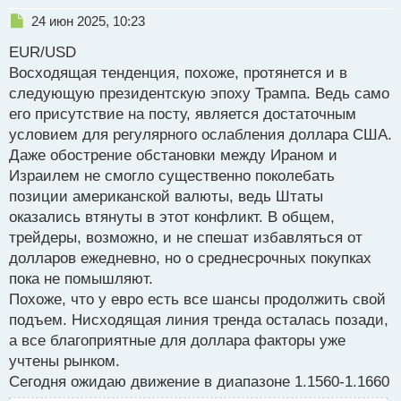
Н
24 июн 2025, 10:23
е
EUR/USD
п
р
Восходящая тенденция, похоже, протянется и в
о
следующую президентскую эпоху Трампа. Ведь само
ч
его присутствие на посту, является достаточным
и
т
условием для регулярного ослабления доллара США.
а
Даже обострение обстановки между Ираном и
н
Израилем не смогло существенно поколебать
н
позиции американской валюты, ведь Штаты
ы
й
оказались втянуты в этот конфликт. В общем,
п
трейдеры, возможно, и не спешат избавляться от
о
долларов ежедневно, но о среднесрочных покупках
с
пока не помышляют.
т
Похоже, что у евро есть все шансы продолжить свой
подъем. Нисходящая линия тренда осталась позади,
а все благоприятные для доллара факторы уже
учтены рынком.
Сегодня ожидаю движение в диапазоне 1.1560-1.1660