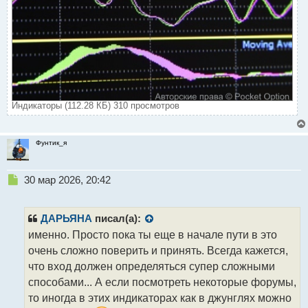
Индикаторы (112.28 КБ) 310 просмотров
Фунтик_я
Н
30 мар 2026, 20:42
е
п
р
ДАРЬЯНА
писал(а):
о
именно. Просто пока ты еще в начале пути в это
ч
очень сложно поверить и принять. Всегда кажется,
и
т
что вход должен определяться супер сложными
а
способами... А если посмотреть некоторые форумы,
н
то иногда в этих индикаторах как в джунглях можно
н