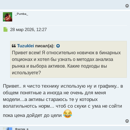
с
т
_Pumba_
Н
28 мар 2026, 12:27
е
п
р
Tuzuklei
писал(а):
о
Привет всем! Я относительно новичок в бинарных
ч
опционах и хотел бы узнать о методах анализа
и
т
рынка и выбора активов. Какие подходы вы
а
используете?
н
н
Привет.. я чисто технику использую ну и графику.. в
ы
й
общем понятные а иногда не очень для меня
п
модели...а активы стараюсь те у которых
о
волатильнотсь норм... чтоб со скуки с ума не сойти
с
т
пока цена дойдет до цели
Фунтик_я