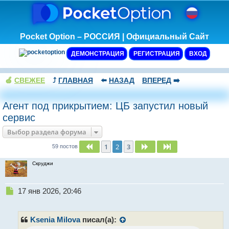
Pocket Option – РОССИЯ | Официальный Сайт
ДЕМОНСТРАЦИЯ
РЕГИСТРАЦИЯ
ВХОД
🍏
СВЕЖЕЕ
⤴️
ГЛАВНАЯ
⬅️
НАЗАД
ВПЕРЕД
➡️
Агент под прикрытием: ЦБ запустил новый
сервис
Выбор раздела форума
1
2
3
Пред.
След.
След.
59 постов
Скруджи
Н
17 янв 2026, 20:46
е
п
р
Ksenia Milova
писал(а):
о