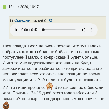
Н
19 янв 2026, 16:17
е
п
р
Скруджи
писал(а):
о
ч
и
т
а
н
Твоя правда. Вообще очень похоже, что тут задача
н
собрать как можно больше бабла, типа налоговых
ы
поступлений мало, с конфискаций будет больше.
й
И что то мне подсказывает, что наши не будут
п
о
заморачиваться и разбираться кто при делах, а кто
с
нет. Заблочат всех кто открывал позиции во время
т
манипуляции и всё. А если это будет отслеживать
ИИ, то пиши-пропало.
Это как сейчас с блоками
карт. Прикинь. За 19 дней этого года заблочили 3
ляма счётов и карт по подозрению в мошенничестве.