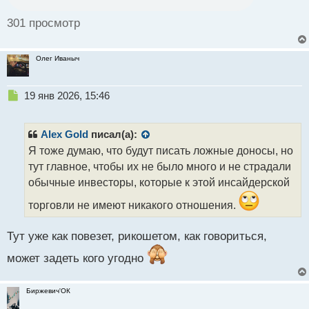
с
т
301 просмотр
Олег Иваныч
Н
19 янв 2026, 15:46
е
п
р
Alex Gold
писал(а):
о
Я тоже думаю, что будут писать ложные доносы, но
ч
тут главное, чтобы их не было много и не страдали
и
т
обычные инвесторы, которые к этой инсайдерской
а
торговли не имеют никакого отношения.
н
н
ы
Тут уже как повезет, рикошетом, как говориться,
й
п
может задеть кого угодно
о
с
Биржевич'ОК
т