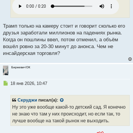
ч
и
т
а
н
Трамп только на камеру стоит и говорит сколько его
н
друзья заработали миллионов на падениях рынка.
ы
Когда он пошлины ввел, потом отменил, а объём
й
вошёл ровно за 20-30 минут до анонса. Чем не
п
о
инсайдерская торговля?
с
т
Биржевич'ОК
Н
18 янв 2026, 10:47
е
п
р
Скруджи
писал(а):
о
Ну это уже вообще какой-то детский сад. Я конечно
ч
не знаю что там у них происходит, но если так, то
и
т
лучше вообще на такой рынок не выходить.
а
н