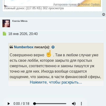
Ложный донос (117.85 КБ) 302 просмотра
Ksenia Milova
Н
18 янв 2026, 20:40
е
п
р
Numberbox
писал(а):
о
ч
Совершенно верно
. Там в любом случае уже
и
есть свое лобби, которое закрыто для простых
т
смертных, соответственно и законы пишутся уж
а
точно не для них. Иногда вообще создается
н
н
ощущение, что законы, в части финансовой сферы,
ы
принимаются больше для того, чтобы как раз
Нажмите, чтобы раскрыть...
й
урезать возможность получения человеком некой
п
о
финансовой степени свободы
.
с
т