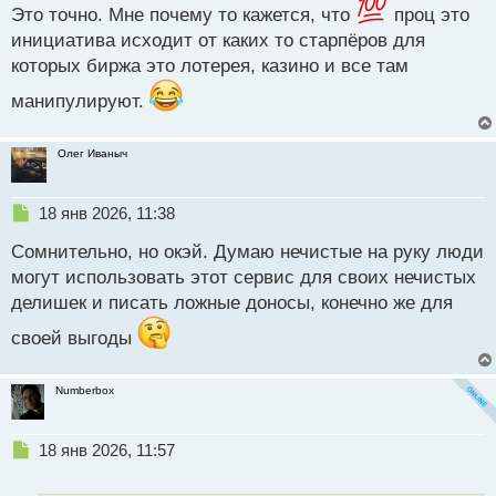
н
Это точно. Мне почему то кажется, что
проц это
ы
инициатива исходит от каких то старпёров для
й
которых биржа это лотерея, казино и все там
п
о
манипулируют.
с
т
Олег Иваныч
Н
18 янв 2026, 11:38
е
Сомнительно, но окэй. Думаю нечистые на руку люди
п
р
могут использовать этот сервис для своих нечистых
о
делишек и писать ложные доносы, конечно же для
ч
и
своей выгоды
т
а
н
Numberbox
н
ы
Н
18 янв 2026, 11:57
й
е
п
п
о