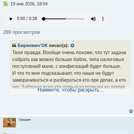
Н
19 янв 2026, 18:54
е
п
р
о
ч
289 просмотров
и
т
Биржевич'ОК
писал(а):
а
н
Твоя правда. Вообще очень похоже, что тут задача
н
собрать как можно больше бабла, типа налоговых
ы
поступлений мало, с конфискаций будет больше.
й
И что то мне подсказывает, что наши не будут
п
о
заморачиваться и разбираться кто при делах, а кто
с
нет. Заблочат всех кто открывал позиции во время
т
Нажмите, чтобы раскрыть...
манипуляции и всё. А если это будет отслеживать
ИИ, то пиши-пропало.
Это как сейчас с блоками
карт. Прикинь. За 19 дней этого года заблочили 3
ляма счётов и карт по подозрению в
Скруджи
мошенничестве.
А в торговле все ещё хуже, если запустят крипто