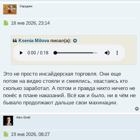
Скруджи
Н
18 янв 2026, 23:14
е
п
р
Ksenia Milova
писал(а):
о
ч
и
т
а
н
Это не просто инсайдерская торговля. Они еще
н
потом на видео стояли и смеялись, хвастаясь кто
ы
сколько заработал. А потом и правда никто ничего не
й
понёс в плане наказаний. Всё как и было, ни в чём не
п
о
бывало продолжают дальше свои махинации.
с
т
Alex Gold
Н
19 янв 2026, 08:27
е