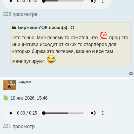
р
о
ч
322 просмотра
и
т
Биржевич'ОК
писал(а):
а
н
Это точно. Мне почему то кажется, что
проц это
н
инициатива исходит от каких то старпёров для
ы
й
которых биржа это лотерея, казино и все там
п
о
манипулируют.
с
т
Скруджи
Н
18 янв 2026, 15:46
е
п
р
о
ч
321 просмотр
и