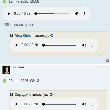
Н
19 янв 2026, 18:56
е
биржу, её это коснётся в первую очередь.
п
р
о
ч
288 просмотров
и
т
Alex Gold
писал(а):
а
н
н
ы
й
п
о
с
Alex Gold
т
Н
20 янв 2026, 08:13
е
п
р
Скруджи
писал(а):
о
ч
и