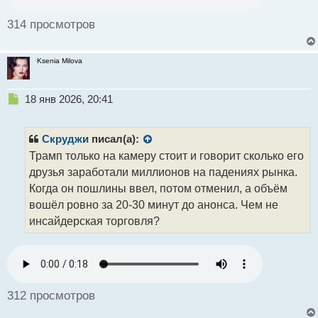
314 просмотров
Ksenia Milova
Н
18 янв 2026, 20:41
е
п
р
Скруджи
писал(а):
о
Трамп только на камеру стоит и говорит сколько его
ч
друзья заработали миллионов на падениях рынка.
и
т
Когда он пошлины ввел, потом отменил, а объём
а
вошёл ровно за 20-30 минут до анонса. Чем не
н
инсайдерская торговля?
н
ы
й
п
о
с
312 просмотров
т