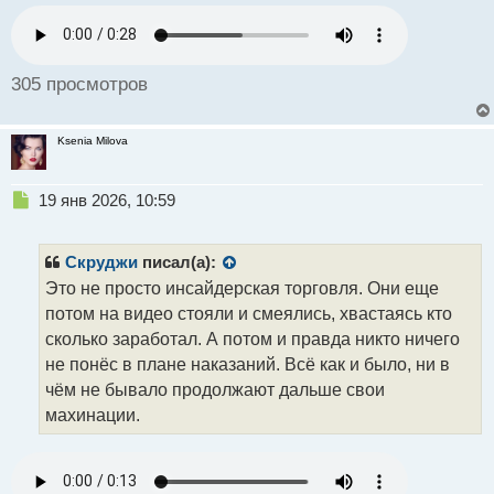
п
р
о
ч
305 просмотров
и
т
а
Ksenia Milova
н
н
ы
Н
19 янв 2026, 10:59
й
е
п
п
о
р
Скруджи
писал(а):
с
о
Это не просто инсайдерская торговля. Они еще
т
ч
потом на видео стояли и смеялись, хвастаясь кто
и
т
сколько заработал. А потом и правда никто ничего
а
не понёс в плане наказаний. Всё как и было, ни в
н
чём не бывало продолжают дальше свои
н
махинации.
ы
й
п
о