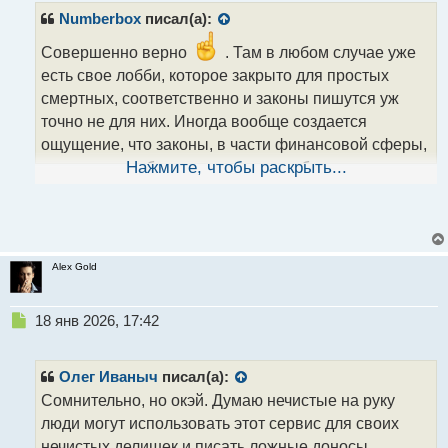
т
Numberbox
писал(а):
а
н
Совершенно верно
. Там в любом случае уже
н
есть свое лобби, которое закрыто для простых
ы
й
смертных, соответственно и законы пишутся уж
п
точно не для них. Иногда вообще создается
о
ощущение, что законы, в части финансовой сферы,
с
т
принимаются больше для того, чтобы как раз
Нажмите, чтобы раскрыть...
урезать возможность получения человеком некой
финансовой степени свободы
.
Alex Gold
Н
18 янв 2026, 17:42
е
п
р
Олег Иваныч
писал(а):
о
Сомнительно, но окэй. Думаю нечистые на руку
ч
люди могут использовать этот сервис для своих
и
т
нечистых делишек и писать ложные доносы,