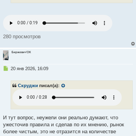
а
н
н
ы
й
п
280 просмотров
о
с
т
Биржевич'ОК
Н
20 янв 2026, 16:09
е
п
р
Скруджи
писал(а):
о
ч
и
т
а
н
И тут вопрос, неужели они реально думают, что
н
ужесточив правила и сделав по их мнению, рынок
ы
более чистым, это не отразится на количестве
й