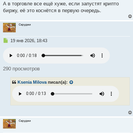
А в торговле все ещё хуже, если запустят крипто
биржу, её это коснётся в первую очередь.
Скруджи
Н
19 янв 2026, 18:43
е
п
р
о
ч
290 просмотров
и
т
Ksenia Milova
писал(а):
а
н
н
ы
й
п
о
с
Скруджи
т