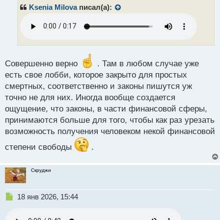
р
с
Ksenia Milova
писал(а):
о
т
ч
и
т
а
н
Совершенно верно
. Там в любом случае уже
н
есть свое лобби, которое закрыто для простых
ы
й
смертных, соответственно и законы пишутся уж
п
точно не для них. Иногда вообще создается
о
ощущение, что законы, в части финансовой сферы,
с
принимаются больше для того, чтобы как раз урезать
т
возможность получения человеком некой финансовой
степени свободы
.
Скруджи
Н
18 янв 2026, 15:44
е
п