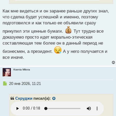
т
а
н
Как мне видеться и он заранее раньше других знал,
н
что сделка будет успешной и именно, поэтому
ы
подготовился и как только ее объявили сразу
й
п
прикупил эти ценные бумаги.
Тут трудно все
о
доказуемо просто идет морально-этическая
с
составляющая тем более он в данный период не
т
бизнесмен, а президент.
А у него получается и
все иначе.
Ksenia Milova
Н
20 янв 2026, 11:21
е
п
р
Скруджи
писал(а):
о
ч
и
т