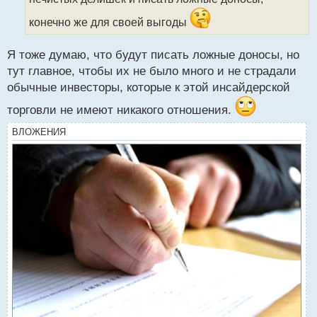
а
конечно же для своей выгоды
н
н
ы
Я тоже думаю, что будут писать ложные доносы, но
й
тут главное, чтобы их не было много и не страдали
п
обычные инвесторы, которые к этой инсайдерской
о
с
торговли не имеют никакого отношения.
т
ВЛОЖЕНИЯ