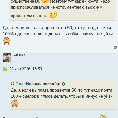
существенная.
Поэтому тут как ни крути, надо
а
приспосабливаться к инструментам с высоким
н
н
процентом выплат.
ы
й
п
Да, а если выплата процентов 50, то тут надо почти
о
100% сделок в плюсе делать, чтобы в минус не уйти
с
т
Добрыня
Н
22 янв 2026, 15:53
е
п
р
Олег Иваныч
писал(а):
о
Да, а если выплата процентов 50, то тут надо почти
ч
100% сделок в плюсе делать, чтобы в минус не уйти
и
т
а
н
н