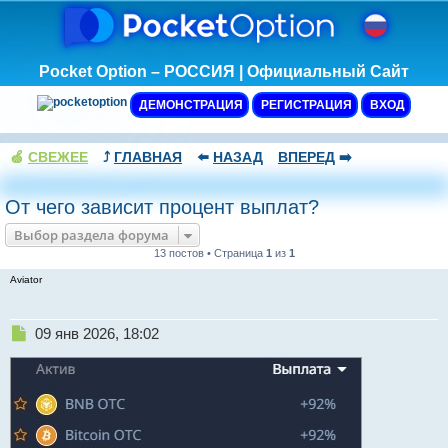
Pocket Option – РОССИЯ | Официальный Сайт
ДЕМОНСТРАЦИЯ
РЕГИСТРАЦИЯ
ВХОД
🍏
СВЕЖЕЕ
⤴️
ГЛАВНАЯ
⬅️
НАЗАД
ВПЕРЕД
➡️
От чего зависит процент выплат?
Выбор раздела форума
13 постов • Страница
1
из
1
Aviator
Н
09 янв 2026, 18:02
е
п
р
о
ч
и