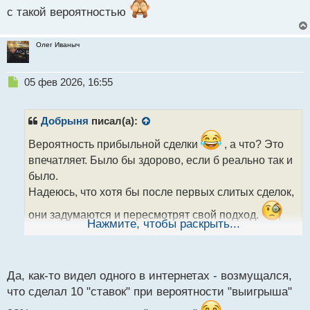
с такой вероятностью
с
т
Олег Иваныч
Н
05 фев 2026, 16:55
е
п
р
Добрыня
писал(а):
о
ч
Вероятность прибыльной сделки
, а что? Это
и
впечатляет. Было бы здорово, если б реально так и
т
было.
а
Надеюсь, что хотя бы после первых слитых сделок,
н
н
они задумаются и пересмотрят свой подход.
ы
Нажмите, чтобы раскрыть...
И вот как бы кто не говорил, что трейдинг это
й
п
лёгкие, быстрые деньги - это далеко не так, тут
о
каждый нюансы играет важную роль и без их учёта,
с
Да, как-то видел одного в интернетах - возмущался,
т
не достичь стабильных заработков.
что сделал 10 "ставок" при вероятности "выигрыша"