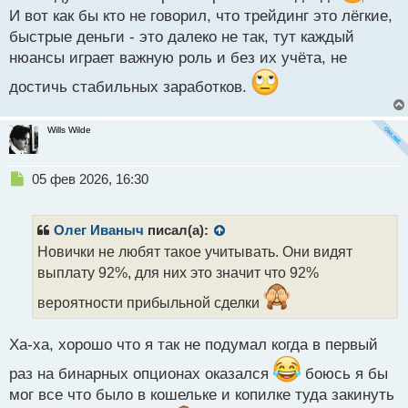
И вот как бы кто не говорил, что трейдинг это лёгкие,
быстрые деньги - это далеко не так, тут каждый
нюансы играет важную роль и без их учёта, не
достичь стабильных заработков.
Wills Wilde
Н
05 фев 2026, 16:30
е
п
р
Олег Иваныч
писал(а):
о
Новички не любят такое учитывать. Они видят
ч
выплату 92%, для них это значит что 92%
и
т
вероятности прибыльной сделки
а
н
н
Ха-ха, хорошо что я так не подумал когда в первый
ы
раз на бинарных опционах оказался
боюсь я бы
й
п
мог все что было в кошельке и копилке туда закинуть
о