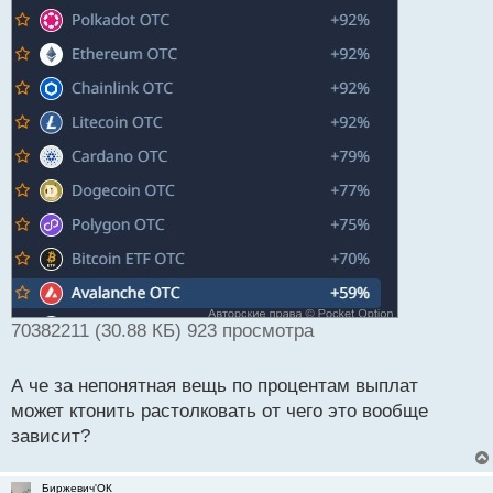
т
а
н
н
ы
й
п
о
с
т
70382211 (30.88 КБ) 923 просмотра
А че за непонятная вещь по процентам выплат
может ктонить растолковать от чего это вообще
зависит?
Биржевич'ОК