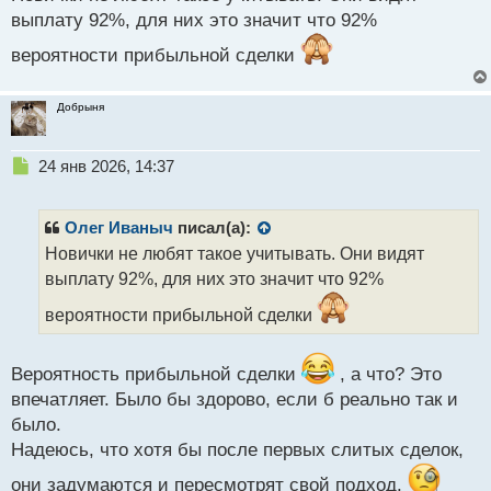
о
выплату 92%, для них это значит что 92%
с
т
вероятности прибыльной сделки
Добрыня
Н
24 янв 2026, 14:37
е
п
р
Олег Иваныч
писал(а):
о
Новички не любят такое учитывать. Они видят
ч
выплату 92%, для них это значит что 92%
и
т
вероятности прибыльной сделки
а
н
н
Вероятность прибыльной сделки
, а что? Это
ы
впечатляет. Было бы здорово, если б реально так и
й
п
было.
о
Надеюсь, что хотя бы после первых слитых сделок,
с
т
они задумаются и пересмотрят свой подход.