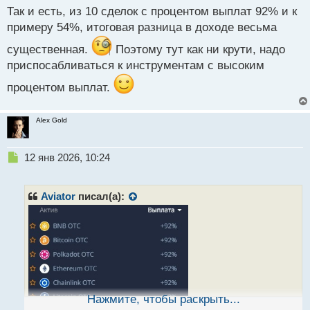
п
Так и есть, из 10 сделок с процентом выплат 92% и к
о
примеру 54%, итоговая разница в доходе весьма
с
т
существенная.
Поэтому тут как ни крути, надо
приспосабливаться к инструментам с высоким
процентом выплат.
Alex Gold
Н
12 янв 2026, 10:24
е
п
р
Aviator
писал(а):
о
ч
и
т
а
н
н
ы
Нажмите, чтобы раскрыть...
й