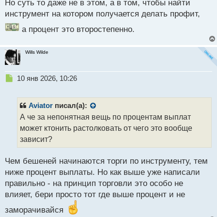
может ктонить растолковать от чего это вообще
Но суть то даже не в этом, а в том, чтобы найти
зависит?
инструмент на котором получается делать профит,
а процент это второстепенно.
Wills Wilde
Н
10 янв 2026, 10:26
е
п
р
Aviator
писал(а):
о
А че за непонятная вещь по процентам выплат
ч
может ктонить растолковать от чего это вообще
и
т
зависит?
а
н
Чем бешеней начинаются торги по инструменту, тем
н
ниже процент выплаты. Но как выше уже написали
ы
й
правильно - на принцип торговли это особо не
п
влияет, бери просто тот где выше процент и не
о
с
заморачивайся