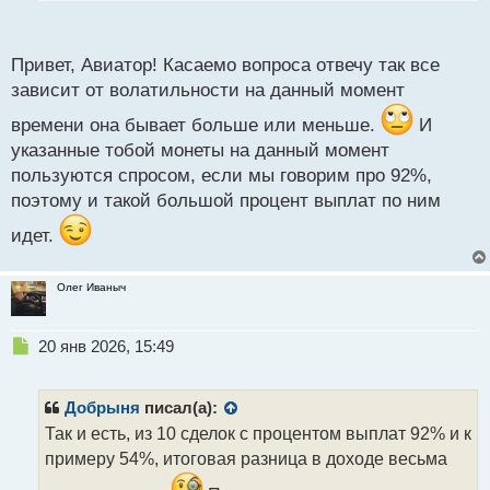
п
о
с
Привет, Авиатор! Касаемо вопроса отвечу так все
т
зависит от волатильности на данный момент
времени она бывает больше или меньше.
И
указанные тобой монеты на данный момент
А че за непонятная вещь по процентам выплат
пользуются спросом, если мы говорим про 92%,
может ктонить растолковать от чего это вообще
поэтому и такой большой процент выплат по ним
зависит?
идет.
Олег Иваныч
Н
20 янв 2026, 15:49
е
п
р
Добрыня
писал(а):
о
Так и есть, из 10 сделок с процентом выплат 92% и к
ч
примеру 54%, итоговая разница в доходе весьма
и
т