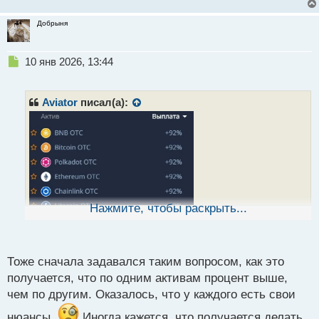
т
Добрыня
Н
10 янв 2026, 13:44
е
п
р
Aviator
писал(а):
о
ч
и
т
а
н
н
ы
Нажмите, чтобы раскрыть...
й
п
о
с
Тоже сначала задавался таким вопросом, как это
т
получается, что по одним активам процент выше,
чем по другим. Оказалось, что у каждого есть свои
нюансы.
Иногда кажется, что получается делать