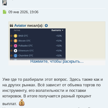
Н
09 янв 2026, 19:06
е
п
р
Aviator
писал(а):
о
ч
и
т
а
н
н
ы
Нажмите, чтобы раскрыть...
й
п
о
с
Уже где то разбирали этот вопрос. Здесь также как и
т
на других рынках. Всё зависит от объема торгов по
инструменту, его волатильности и поставки
котировок. В итоге получается разный процент
А че за непонятная вещь по процентам выплат
выплат.