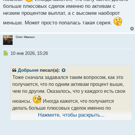
А че за непонятная вещь по процентам выплат
больше плюсовых сделок именно по активам с
может ктонить растолковать от чего это вообще
низким процентом выплат, а с высоким наоборот
зависит?
меньше. Может просто попалась такая серия.
Олег Иваныч
Н
10 янв 2026, 15:26
е
п
р
Добрыня
писал(а):
о
Тоже сначала задавался таким вопросом, как это
ч
получается, что по одним активам процент выше,
и
т
чем по другим. Оказалось, что у каждого есть свои
а
нюансы.
Иногда кажется, что получается
н
н
делать больше плюсовых сделок именно по
ы
активам с низким процентом выплат, а с высоким
Нажмите, чтобы раскрыть...
й
наоборот меньше. Может просто попалась такая
п
о
серия.
с