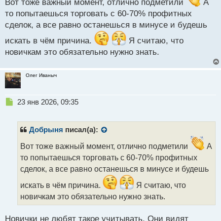
Вот тоже важный момент, отлично подметили
А
ы
то попытаешься торговать с 60-70% профитных
й
п
сделок, а все равно останешься в минусе и будешь
о
искать в чём причина.
Я считаю, что
с
т
новичкам это обязательно нужно знать.
Олег Иваныч
Н
23 янв 2026, 09:35
е
п
р
Добрыня
писал(а):
о
ч
Вот тоже важный момент, отлично подметили
А
и
то попытаешься торговать с 60-70% профитных
т
сделок, а все равно останешься в минусе и будешь
а
н
искать в чём причина.
Я считаю, что
н
новичкам это обязательно нужно знать.
ы
й
п
Новички не любят такое учитывать. Они видят