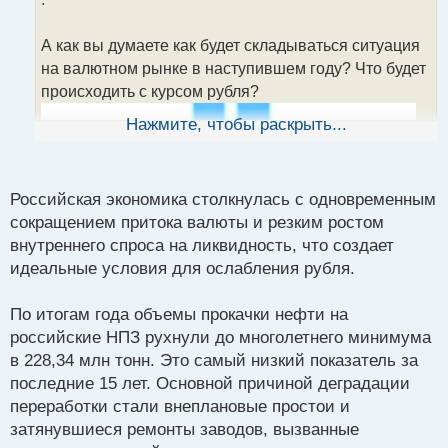
ч
и
т
А как вы думаете как будет складываться ситуация
а
на валютном рынке в наступившем году? Что будет
н
происходить с курсом рубля?
н
ы
Нажмите, чтобы раскрыть...
й
п
о
с
Российская экономика столкнулась с одновременным
т
сокращением притока валюты и резким ростом
внутреннего спроса на ликвидность, что создает
идеальные условия для ослабления рубля.
По итогам года объемы прокачки нефти на
российские НПЗ рухнули до многолетнего минимума
в 228,34 млн тонн. Это самый низкий показатель за
последние 15 лет. Основной причиной деградации
переработки стали внеплановые простои и
затянувшиеся ремонты заводов, вызванные