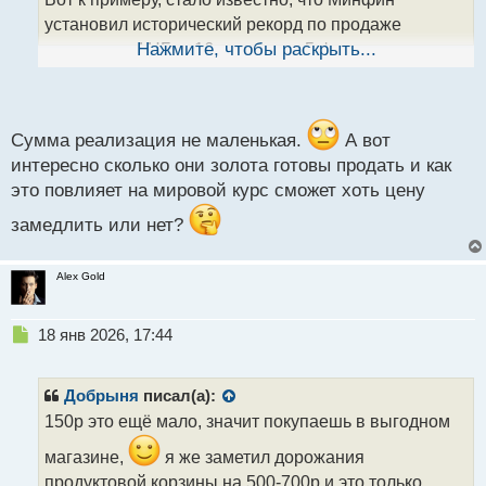
н
н
установил исторический рекорд по продаже
ы
активов из ФНБ: с 16 января по 5 февраля
Нажмите, чтобы раскрыть...
й
ведомство планирует ежедневно реализовывать
п
золото и юани на 12,8 млрд рублей (всего на 192,1
о
с
млрд рублей). Столь масштабные интервенции в
т
Сумма реализация не маленькая.
А вот
рамках бюджетного правила вызваны резким
интересно сколько они золота готовы продать и как
падением доходов от экспорта сырья: в декабре
это повлияет на мировой курс сможет хоть цену
средняя цена нефти Urals обвалилась до $39 за
баррель, в то время как в бюджет на 2026 год
замедлить или нет?
закладывали стоимость на уровне $59.
И я так думаю, что дефицит этим особо не
Alex Gold
перекроешь.
Н
18 янв 2026, 17:44
е
п
р
Добрыня
писал(а):
о
150р это ещё мало, значит покупаешь в выгодном
ч
и
магазине,
я же заметил дорожания
т
продуктовой корзины на 500-700р и это только