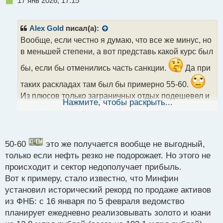
17 янв 2026, 17:15
е
п
р
Alex Gold
писал(а):
о
Вообще, если честно я думаю, что все же минус, но
ч
в меньшей степени, а вот представь какой курс был
и
т
бы, если бы отменились часть санкции.
Да при
а
н
таких раскладах там был бы примерно 55-60.
н
Из плюсов только заграничных отдых подешевел и
ы
Нажмите, чтобы раскрыть...
техника, да и то наши власти быстро поняли, как
й
п
можно срубить с народа бабло организовав
о
технологический сбор.
с
т
50-60
это же получается вообще не выгодный,
только если нефть резко не подорожает. Но этого не
происходит и сектор недополучает прибыль.
Вот к примеру, стало известно, что Минфин
установил исторический рекорд по продаже активов
из ФНБ: с 16 января по 5 февраля ведомство
планирует ежедневно реализовывать золото и юани