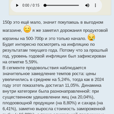
ч
и
т
а
н
150р это ещё мало, значит покупаешь в выгодном
н
магазине,
я же заметил дорожания продуктовой
ы
й
корзины на 500-700р и это только начало.
п
Будет интересно посмотреть на инфляцию по
о
с
результатам текущего года. Потому что за прошлый
т
год, уровень годовой инфляции был зафиксирован
на отметке 5,59%.
В сегменте продовольствия наблюдается
значительное замедление темпов роста: цены
увеличились в среднем на 5,24%, тогда как в 2024
году этот показатель достигал 11,05%. Динамика
внутри категории была разнонаправленной: при
существенном удешевлении яиц (на 20,04%),
плодоовощной продукции (на 8,80%) и сахара (на
6,41%), заметно выросла стоимость замороженной