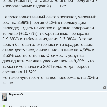
рыбы (+16,98%), а также алкогольной продукции и
хлебобулочных изделий (+11,12%).
Непродовольственный сектор показал умеренный
рост на 2,99% (против 6,12% в предыдущем
периоде). Здесь наиболее ощутимо подорожали
топливо (+10,78%), лекарственные препараты
(+9,88%) и табачные изделия (+7,08%). В то же
время бытовая электроника и телерадиотовары
стали доступнее, снизившись в цене на 4,96% и
8,53% соответственно. Стоимость услуг за
двенадцать месяцев увеличилась на 9,30%, что
также ниже значений 2024 года, когда прирост
составлял 11,52%.
Но такое чувство, что на все подорожало на 20% и
выше.
Биржевич'ОК
Н