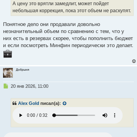
н
А цену это врятли замедлит, может пойдет
н
небольшая коррекция, пока этот объем не раскупят.
ы
й
п
Понятное дело они продавали довольно
о
незначительный объем по сравнению с тем, что у
с
них есть в резервах скорее, чтобы пополнить бюджет
т
и если посмотреть Минфин периодически это делает.
Добрыня
Н
20 янв 2026, 11:00
е
п
р
Alex Gold
писал(а):
о
ч
и
т
а
н