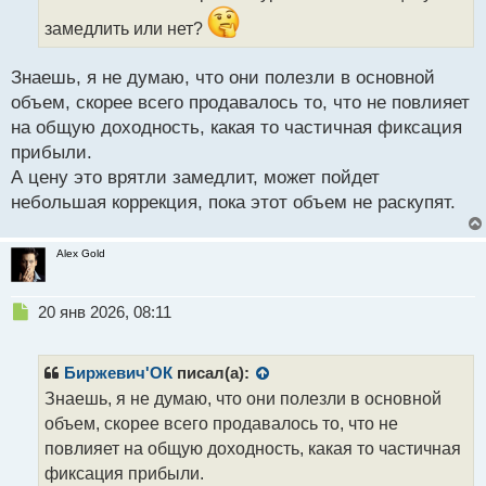
а
топливо (+10,78%), лекарственные препараты
н
замедлить или нет?
н
(+9,88%) и табачные изделия (+7,08%). В то же
ы
время бытовая электроника и телерадиотовары
Знаешь, я не думаю, что они полезли в основной
й
стали доступнее, снизившись в цене на 4,96% и
п
объем, скорее всего продавалось то, что не повлияет
о
8,53% соответственно. Стоимость услуг за
на общую доходность, какая то частичная фиксация
с
двенадцать месяцев увеличилась на 9,30%, что
прибыли.
т
также ниже значений 2024 года, когда прирост
А цену это врятли замедлит, может пойдет
составлял 11,52%.
небольшая коррекция, пока этот объем не раскупят.
Но такое чувство, что на все подорожало на 20% и
выше.
Alex Gold
Н
20 янв 2026, 08:11
е
п
р
Биржевич'ОК
писал(а):
о
Знаешь, я не думаю, что они полезли в основной
ч
объем, скорее всего продавалось то, что не
и
т
повлияет на общую доходность, какая то частичная
а
фиксация прибыли.