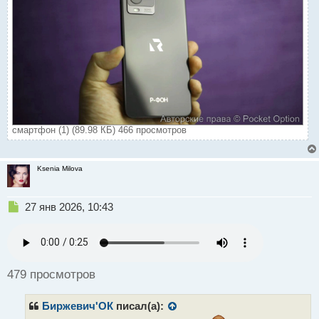
смартфон (1) (89.98 КБ) 466 просмотров
Ksenia Milova
Н
27 янв 2026, 10:43
е
п
р
о
ч
479 просмотров
и
т
Биржевич'ОК
писал(а):
а