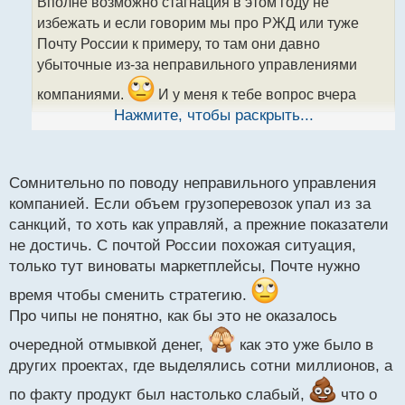
Вполне возможно стагнация в этом году не
ч
валюты. В условиях сжимающегося профицита
избежать и если говорим мы про РЖД или туже
и
торгового баланса любая нехватка нефтедолларов
т
Почту России к примеру, то там они давно
мгновенно транслируется в рост курса доллара.
а
убыточные из-за неправильного управлениями
н
н
компаниями.
И у меня к тебе вопрос вчера
Параллельно с падением экспортных доходов
ы
прочитал новость о том, что хотят создать
Нажмите, чтобы раскрыть...
зафиксирован аномальный отток капитала из
й
мегакорпорация на триллион рублей в
банковской системы. В декабре россияне изъяли из
п
о
банков рекордные за 11 лет 836,3 млрд рублей
производстве чипов.
Что ты об этом думаешь
с
наличными. Суммарно за год объем наличности в
Сомнительно по поводу неправильного управления
поможет ли это экономике в будущем или нет?
т
обращении подскочил на 1 трлн рублей — это
компанией. Если объем грузоперевозок упал из за
пятикратный рост по сравнению с 2024 годом.
санкций, то хоть как управляй, а прежние показатели
Примечательно, что 80% этого объема было
не достичь. С почтой России похожая ситуация,
выведено в последние недели года на фоне
только тут виноваты маркетплейсы, Почте нужно
новостей о блокировках счетов, снижении
время чтобы сменить стратегию.
доходности депозитов и технических сбоях в
Про чипы не понятно, как бы это не оказалось
работе интернета.
очередной отмывкой денег,
как это уже было в
других проектах, где выделялись сотни миллионов, а
Итог: Из-за проблем на НПЗ приток валюты в
по факту продукт был настолько слабый,
что о