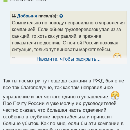
е
п
р
Добрыня
писал(а):
о
Сомнительно по поводу неправильного управления
ч
компанией. Если объем грузоперевозок упал из за
и
т
санкций, то хоть как управляй, а прежние
а
показатели не достичь. С почтой России похожая
н
ситуация, только тут виноваты маркетплейсы,
н
ы
Почте нужно время чтобы сменить стратегию.
Нажмите, чтобы раскрыть...
й
Про чипы не понятно, как бы это не оказалось
п
о
очередной отмывкой денег,
как это уже было в
с
Так ты посмотри тут еще до санкции в РЖД было не
других проектах, где выделялись сотни миллионов,
т
все так благополучно, так как там неправильное
а по факту продукт был настолько слабый,
что
управление и нет четкого единого управление.
о какой то конкурентоспособности и речи не было.
Про Почту России я уже молчу их руководителей
честно сказал, что большая часть отделений
особенно в глубинке нерентабельна и приносит
больше убыток. Как по мне, если бы эти компании в