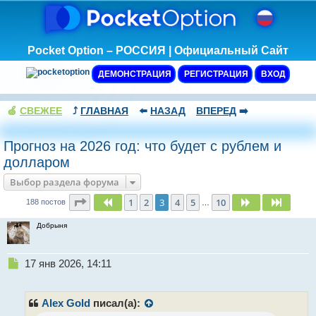
Pocket Option – РОССИЯ | Официальный Сайт
ДЕМОНСТРАЦИЯ
РЕГИСТРАЦИЯ
ВХОД
🍏
СВЕЖЕЕ
⤴️
ГЛАВНАЯ
⬅️
НАЗАД
ВПЕРЕД
➡️
Прогноз на 2026 год: что будет с рублем и
долларом
Выбор раздела форума
Страница
3
из
10
1
2
3
4
5
10
Пред.
След.
След.
188 постов
…
Добрыня
Н
17 янв 2026, 14:11
е
п
р
Alex Gold
писал(а):
о