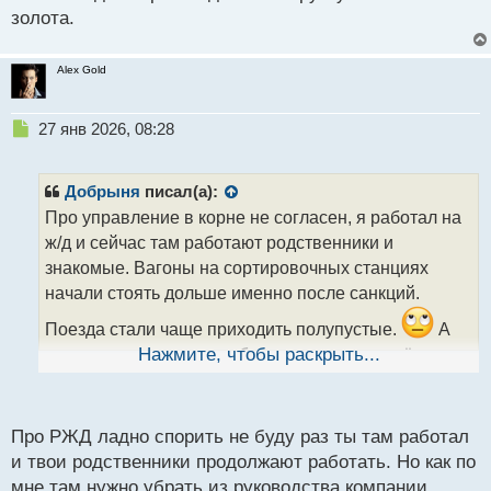
золота.
Alex Gold
Н
27 янв 2026, 08:28
е
п
р
Добрыня
писал(а):
о
Про управление в корне не согласен, я работал на
ч
ж/д и сейчас там работают родственники и
и
т
знакомые. Вагоны на сортировочных станциях
а
начали стоять дольше именно после санкций.
н
н
Поезда стали чаще приходить полупустые.
А
ы
все из за уменьшения объема, при даже ещё
Нажмите, чтобы раскрыть...
й
большем их разбросе
п
Тупо ездят и собирают вагоны от станции до
о
с
станции чтобы набрать объем. Управление тут не
Про РЖД ладно спорить не буду раз ты там работал
т
причем. Все ж/д держится на советском качестве,
и твои родственники продолжают работать. Но как по
там иначе никак. Провести модернизацию всей
мне там нужно убрать из руководства компании