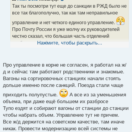
о
Так ты посмотри тут еще до санкции в РЖД было не
ч
все так благополучно, так как там неправильное
и
т
управление и нет четкого единого управление.
а
Про Почту России я уже молчу их руководителей
н
н
честно сказал, что большая часть отделений
ы
особенно в глубинке нерентабельна и приносит
Нажмите, чтобы раскрыть...
й
больше убыток. Как по мне, если бы эти компании в
п
частных руках дела бы у них пошли куда лучше, а
о
с
Про управление в корне не согласен, я работал на ж/
иначе их бы ждало банкротство.
т
д и сейчас там работают родственники и знакомые.
Вагоны на сортировочных станциях начали стоять
Про чипы я с тобой солидарен это может быть
дольше именно после санкций. Поезда стали чаще
отмывкой денег, так как в этой сфере у нас провал и
это практически нереально исполнимая задача.
приходить полупустые.
А все из за уменьшения
Вспомни чипы Байкал, где они в итоге. Или другой
объема, при даже ещё большем их разбросе
пример Сколково сколько на этот научный кластер
Тупо ездят и собирают вагоны от станции до станции
возлагали надежд. По факту только более или
чтобы набрать объем. Управление тут не причем.
менее работает Иннополис.
Все ж/д держится на советском качестве, там иначе
никак. Провести модернизацию всей системы не