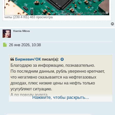
чипы (239.4 КБ) 483 просмотра
Ksenia Milova
Н
26 янв 2026, 10:38
е
п
р
Биржевич'ОК
писал(а):
о
Благодарю за информацию, познавательно.
ч
По последним данным, рубль уверенно крепчает,
и
т
что негативно сказывается на нефтегазовых
а
доходах, плюс низкие цены на нефть только
н
усугубляют ситуацию.
н
А по поводу золота.
ы
Нажмите, чтобы раскрыть...
й
Тоже слышал, что его рост помог фактически
п
компенсировать замороженные активы в ЕС.
о
Запасы золота, которые Россия накопила в XXI
с