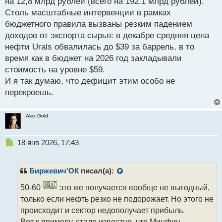
на 12,8 млрд рублей (всего на 192,1 млрд рублей).
Столь масштабные интервенции в рамках
бюджетного правила вызваны резким падением
доходов от экспорта сырья: в декабре средняя цена
нефти Urals обвалилась до $39 за баррель, в то
время как в бюджет на 2026 год закладывали
стоимость на уровне $59.
И я так думаю, что дефицит этим особо не
перекроешь.
Alex Gold
Н
18 янв 2026, 17:43
е
п
р
Биржевич'ОК
писал(а):
о
ч
50-60
это же получается вообще не выгодный,
и
только если нефть резко не подорожает. Но этого не
т
происходит и сектор недополучает прибыль.
а
Вот к примеру, стало известно, что Минфин