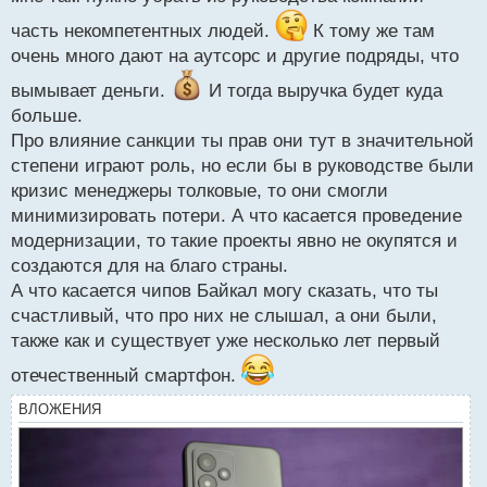
системы не окупится даже за 50 лет, поэтому это
часть некомпетентных людей.
К тому же там
больше вопрос ограниченного функционала
очень много дают на аутсорс и другие подряды, что
Про почту уже писал, там тупо стало меньше
вымывает деньги.
И тогда выручка будет куда
заказов. Чем меньше точка, тем ниже
больше.
рентабельность. Им надо менять стратегию и они
Про влияние санкции ты прав они тут в значительной
уже начали это делать, только процесс не быстрый.
степени играют роль, но если бы в руководстве были
Впервые слышу про чипы Байкал.
Вообще
кризис менеджеры толковые, то они смогли
чипы отечественного производства пока слабы для
минимизировать потери. А что касается проведение
рынка в плане конкуренции. Если более мощные и
модернизации, то такие проекты явно не окупятся и
дешёвые аналоги.
создаются для на благо страны.
А что касается чипов Байкал могу сказать, что ты
счастливый, что про них не слышал, а они были,
также как и существует уже несколько лет первый
отечественный смартфон.
ВЛОЖЕНИЯ