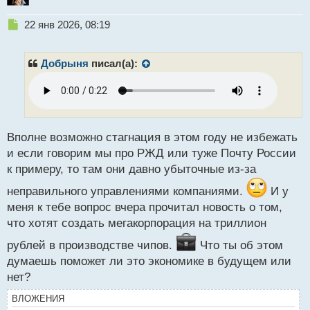
Н
22 янв 2026, 08:19
е
п
р
Добрыня
писал(а):
о
ч
и
т
а
н
Вполне возможно стагнация в этом году не избежать
н
и если говорим мы про РЖД или туже Почту России
ы
к примеру, то там они давно убыточные из-за
й
п
неправильного управлениями компаниями.
И у
о
меня к тебе вопрос вчера прочитал новость о том,
с
что хотят создать мегакорпорация на триллион
т
рублей в производстве чипов.
Что ты об этом
думаешь поможет ли это экономике в будущем или
нет?
ВЛОЖЕНИЯ