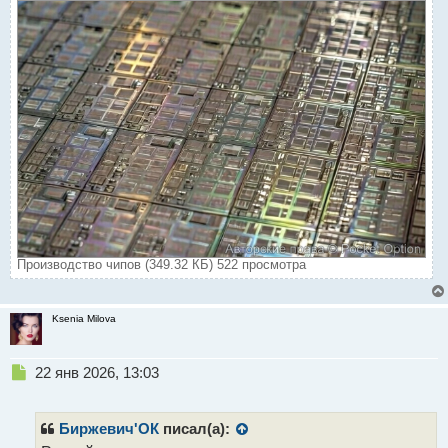
Производство чипов (349.32 КБ) 522 просмотра
Ksenia Milova
Н
22 янв 2026, 13:03
е
п
р
Биржевич'ОК
писал(а):
о