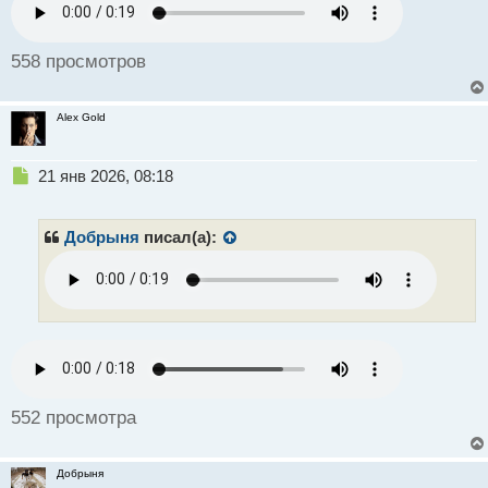
н
ы
й
558 просмотров
п
о
с
Alex Gold
т
Н
21 янв 2026, 08:18
е
п
р
Добрыня
писал(а):
о
ч
и
т
а
н
н
ы
й
552 просмотра
п
о
с
Добрыня