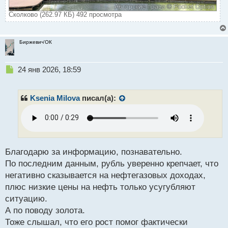
Сколково (262.97 КБ) 492 просмотра
Биржевич'ОК
Н
24 янв 2026, 18:59
е
п
р
Ksenia Milova
писал(а):
о
ч
и
т
а
н
Благодарю за информацию, познавательно.
н
По последним данным, рубль уверенно крепчает, что
ы
негативно сказывается на нефтегазовых доходах,
й
плюс низкие цены на нефть только усугубляют
п
о
ситуацию.
с
А по поводу золота.
т
Тоже слышал, что его рост помог фактически