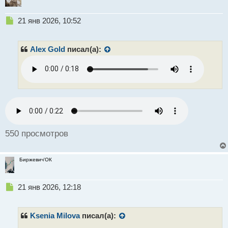
т
Н
21 янв 2026, 10:52
е
п
р
Alex Gold
писал(а):
о
ч
и
т
а
н
н
ы
й
550 просмотров
п
о
с
Биржевич'ОК
т
Н
21 янв 2026, 12:18
е
п
р
Ksenia Milova
писал(а):
о
.