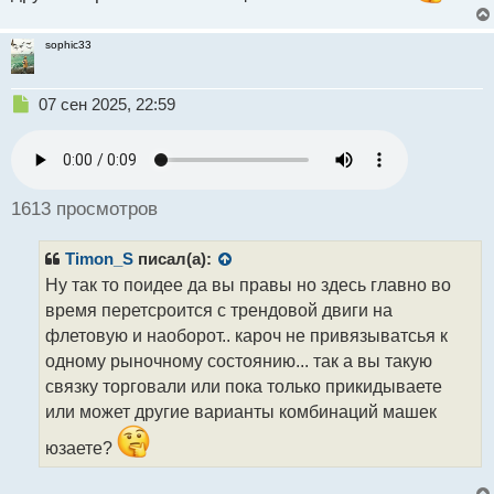
sophic33
Н
07 сен 2025, 22:59
е
п
р
о
ч
1613 просмотров
и
т
Timon_S
писал(а):
а
н
Ну так то поидее да вы правы но здесь главно во
н
время перетсроится с трендовой двиги на
ы
флетовую и наоборот.. кароч не привязыватсья к
й
одному рыночному состоянию... так а вы такую
п
о
связку торговали или пока только прикидываете
с
или может другие варианты комбинаций машек
т
юзаете?