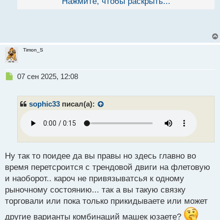
т
Нажмите, чтобы раскрыть...
закостенело
Timon_S
Н
07 сен 2025, 12:08
е
п
р
sophic33
писал(а):
о
ч
и
т
а
н
Ну так то поидее да вы правы но здесь главно во
н
время перетсроится с трендовой двиги на флетовую
ы
и наоборот.. кароч не привязыватсья к одному
й
рыночному состоянию... так а вы такую связку
п
о
торговали или пока только прикидываете или может
с
другие варианты комбинаций машек юзаете?
т