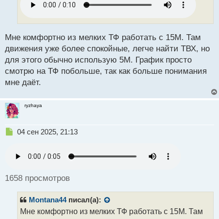
ч
и
т
а
н
Мне комфортно из мелких ТФ работать с 15М. Там
н
движения уже более спокойные, легче найти ТВХ, но
ы
для этого обычно использую 5М. График просто
й
смотрю на ТФ побольше, так как больше понимания
п
о
мне даёт.
с
т
ryzhaya
Н
04 сен 2025, 21:13
е
п
р
о
ч
1658 просмотров
и
т
Montana44
писал(а):
а
н
Мне комфортно из мелких ТФ работать с 15М. Там