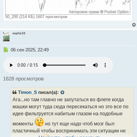
50_200 (214 КБ) 1607 просмотров
sophic33
Н
06 сен 2025, 22:49
е
п
р
о
ч
1628 просмотров
и
т
Timon_S
писал(а):
а
н
Ага...но там главно не запутаться во флете когда
н
машки могут туда сюда пересекаться но это все по
ы
идее фильтруется набитым глазом на подобные
й
п
моменты
но тут еще надо чтоб мозг был
о
пластичный чтобы воспринимать эти ситуации не
с