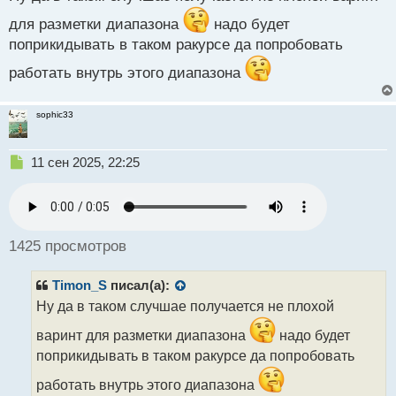
н
для разметки диапазона
надо будет
ы
й
поприкидывать в таком ракурсе да попробовать
п
работать внутрь этого диапазона
о
с
т
sophic33
Н
11 сен 2025, 22:25
е
п
р
о
ч
1425 просмотров
и
т
Timon_S
писал(а):
а
н
Ну да в таком случшае получается не плохой
н
варинт для разметки диапазона
надо будет
ы
й
поприкидывать в таком ракурсе да попробовать
п
о
работать внутрь этого диапазона