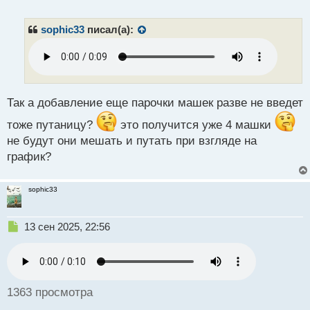
е
п
р
sophic33
писал(а):
о
ч
и
т
а
н
Так а добавление еще парочки машек разве не введет
н
тоже путаницу?
это получится уже 4 машки
ы
й
не будут они мешать и путать при взгляде на
п
график?
о
с
т
sophic33
Н
13 сен 2025, 22:56
е
п
р
о
ч
1363 просмотра
и