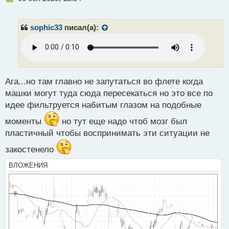
е
п
р
sophic33
писал(а):
о
ч
и
т
а
н
Ага...но там главно не запутаться во флете когда
н
машки могут туда сюда пересекаться но это все по
ы
идее фильтруется набитым глазом на подобные
й
п
моменты
но тут еще надо чтоб мозг был
о
пластичный чтобы воспринимать эти ситуации не
с
т
закостенело
ВЛОЖЕНИЯ