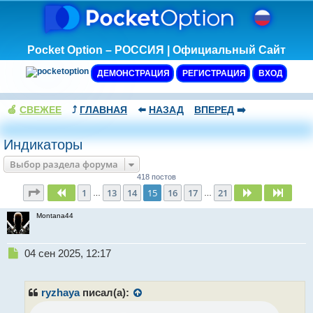
Pocket Option – РОССИЯ | Официальный Сайт
ДЕМОНСТРАЦИЯ
РЕГИСТРАЦИЯ
ВХОД
🍏
СВЕЖЕЕ
⤴️
ГЛАВНАЯ
⬅️
НАЗАД
ВПЕРЕД
➡️
Индикаторы
Выбор раздела форума
418 постов
Страница
15
из
21
1
13
14
15
16
17
21
Пред.
След.
След.
…
…
Montana44
Н
04 сен 2025, 12:17
е
п
р
ryzhaya
писал(а):
о