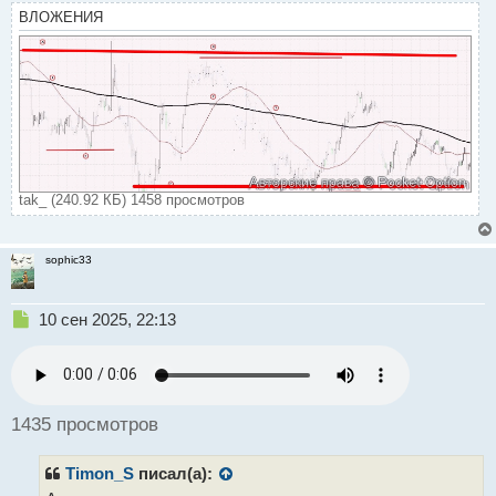
п
ВЛОЖЕНИЯ
о
с
т
tak_ (240.92 КБ) 1458 просмотров
sophic33
Н
10 сен 2025, 22:13
е
п
р
о
ч
1435 просмотров
и
т
Timon_S
писал(а):
а