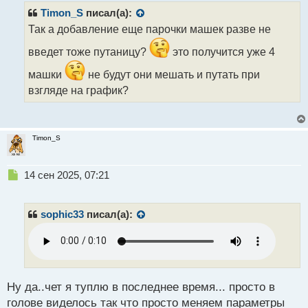
т
Timon_S
писал(а):
а
н
Так а добавление еще парочки машек разве не
н
введет тоже путаницу?
это получится уже 4
ы
й
машки
не будут они мешать и путать при
п
о
взгляде на график?
с
т
Timon_S
Н
14 сен 2025, 07:21
е
п
р
sophic33
писал(а):
о
ч
и
т
а
н
Ну да..чет я туплю в последнее время... просто в
н
голове виделось так что просто меняем параметры