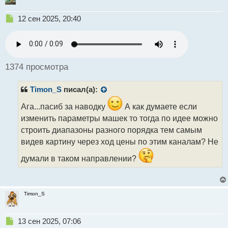
Н
12 сен 2025, 20:40
е
п
р
о
ч
1374 просмотра
и
т
Timon_S
писал(а):
а
н
Ага...пасиб за наводку
А как думаете если
н
изменить параметры машек то тогда по идее можно
ы
й
строить диапазоны разного порядка тем самым
п
видев картину через ход цены по этим каналам? Не
о
с
думали в таком направлении?
т
Timon_S
Н
13 сен 2025, 07:06