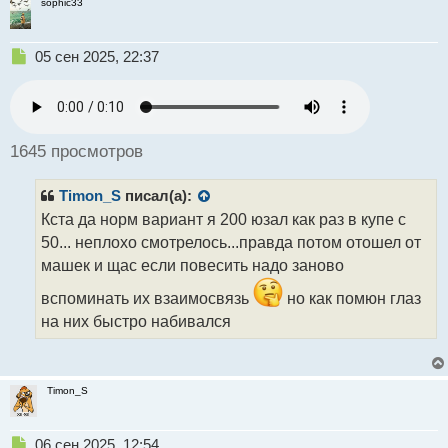
sophic33
Н
05 сен 2025, 22:37
е
п
р
о
ч
1645 просмотров
и
т
Timon_S
писал(а):
а
н
Кста да норм вариант я 200 юзал как раз в купе с
н
50... неплохо смотрелось...правда потом отошел от
ы
машек и щас если повесить надо заново
й
п
вспоминать их взаимосвязь
но как помюн глаз
о
на них быстро набивался
с
т
Timon_S
Н
06 сен 2025, 12:54