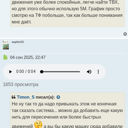
н
движения уже более спокойные, легче найти ТВХ,
ы
но для этого обычно использую 5М. График просто
й
смотрю на ТФ побольше, так как больше понимания
п
о
мне даёт.
с
т
sophic33
Н
04 сен 2025, 22:47
е
п
р
о
ч
1653 просмотра
и
т
Timon_S
писал(а):
а
н
Не ну так то да надо привыкать этож не конечная
н
так сказать система... можно да добавить еще какую
ы
нить для пересечения или более быстрых
й
п
движений
а вы бы какую машку сюда добавили