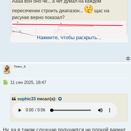
н
Аааа вон оно че... а чет думал на каждом
н
пересечении строить диапазон...
щас на
ы
й
рисунке верно показал?
п
о
с
т
Нажмите, чтобы раскрыть...
Timon_S
Н
11 сен 2025, 18:47
е
п
р
sophic33
писал(а):
о
ч
и
т
а
н
Ну да в таком случшае получается не плохой варинт