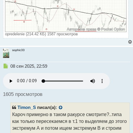
opredelenie (214.42 КБ) 1587 просмотров
sophic33
Н
08 сен 2025, 22:59
е
п
р
о
ч
1605 просмотров
и
т
Timon_S
писал(а):
а
н
Кароч примерно в таком ракурсе смотрите?..типа
н
как только пересекаемся в т.1 то выделяем до этого
ы
экстремум А и потом ищем экстремум В и строим
й