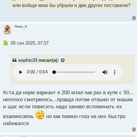
о
или вобще мою бы убрали и две других поставили?
с
т
Timon_S
Н
05 сен 2025, 07:37
е
п
р
sophic33
писал(а):
о
ч
и
т
а
н
Кста да норм вариант я 200 юзал как раз в купе с 50...
н
неплохо смотрелось...правда потом отошел от машек
ы
и щас если повесить надо заново вспоминать их
й
п
взаимосвязь
но как помюн глаз на них быстро
о
набивался
с
т