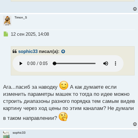
с
т
Timon_S
Н
12 сен 2025, 14:08
е
п
р
sophic33
писал(а):
о
ч
и
т
а
н
Ага...пасиб за наводку
А как думаете если
н
изменить параметры машек то тогда по идее можно
ы
й
строить диапазоны разного порядка тем самым видев
п
картину через ход цены по этим каналам? Не думали
о
с
в таком направлении?
т
sophic33