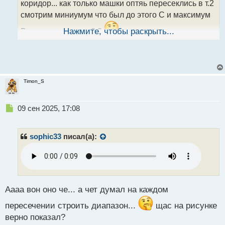
коридор... как только машки оптяь пересеклись в т.2
п
о
смотрим миниумум что был до этого С и максимум
с
т
D и аналогично с т.3 ?
Нажмите, чтобы раскрыть...
Timon_S
Н
09 сен 2025, 17:08
е
п
р
sophic33
писал(а):
о
ч
и
т
а
н
Аааа вон оно че... а чет думал на каждом
н
пересечении строить диапазон...
щас на рисунке
ы
й
верно показал?