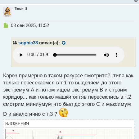
Timon_S
Н
08 сен 2025, 11:52
е
п
р
sophic33
писал(а):
о
ч
и
т
а
н
Кароч примерно в таком ракурсе смотрите?..типа как
н
только пересекаемся в т.1 то выделяем до этого
ы
экстремум А и потом ищем экстремум В и строим
й
коридор... как только машки оптяь пересеклись в т.2
п
о
смотрим миниумум что был до этого С и максимум
с
D и аналогично с т.3 ?
т
ВЛОЖЕНИЯ