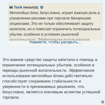
п
р
Tazik
писал(а):
о
Митигейшн блок, безусловно, играет важную роль в
ч
управлении рисками при торговле бинарными
и
т
опционами. Это не только обеспечивает защиту
а
капитала, но и помогает ограничить потенциальные
н
убытки, особенно в условиях рыночной
н
волатильности. Эффективное использование
ы
Нажмите, чтобы раскрыть...
й
митигейшн блока позволяет сохранить
п
стабильность и уверенность в принимаемых
о
решениях, что является ключевым аспектом
с
Это важное средство защиты капитала и помощь в
успешной торговли.
т
ограничении потенциальных убытков, особенно в
периоды рыночной волатильности. Эффективное
использование митигейшн блока действительно
способствует сохранению стабильности и
уверенности в принимаемых решениях, что,
безусловно, является ключевым аспектом успешной
торговли.