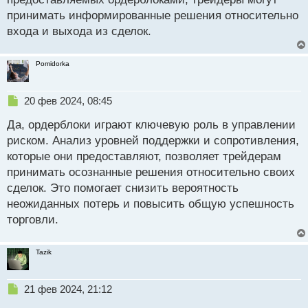
принимать информированные решения относительно
входа и выхода из сделок.
Pomidorka
Н
20 фев 2024, 08:45
е
Да, ордерблоки играют ключевую роль в управлении
п
р
риском. Анализ уровней поддержки и сопротивления,
о
которые они предоставляют, позволяет трейдерам
ч
принимать осознанные решения относительно своих
и
т
сделок. Это помогает снизить вероятность
а
неожиданных потерь и повысить общую успешность
н
торговли.
н
ы
й
Tazik
п
о
с
Н
21 фев 2024, 21:12
т
е