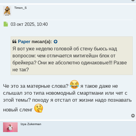
й
Timon_S
п
о
с
Н
03 окт 2025, 10:40
т
е
п
р
Paper
писал(а):
о
Я вот уже неделю головой об стену бьюсь над
ч
вопросом: чем отличается митигейшн блок от
и
т
брейкера? Они же абсолютно одинаковые!!! Разве
а
не так?
н
н
ы
Че это за матерные слова?
я такое даже не
й
слышал это типа новомодный смартмани или чет с
п
этой темы? походу я отстал от жизни надо познавать
о
с
новый сленг
т
Izya Zukerman