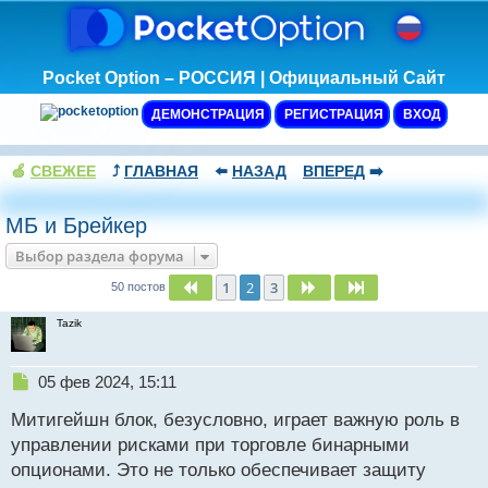
Pocket Option – РОССИЯ | Официальный Сайт
ДЕМОНСТРАЦИЯ
РЕГИСТРАЦИЯ
ВХОД
🍏
СВЕЖЕЕ
⤴️
ГЛАВНАЯ
⬅️
НАЗАД
ВПЕРЕД
➡️
МБ и Брейкер
Выбор раздела форума
1
2
3
Пред.
След.
След.
50 постов
Tazik
Н
05 фев 2024, 15:11
е
Митигейшн блок, безусловно, играет важную роль в
п
р
управлении рисками при торговле бинарными
о
опционами. Это не только обеспечивает защиту
ч