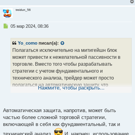
ы
й
treidun_56
п
о
с
Н
05 мар 2024, 08:36
т
е
п
р
Yo_como
писал(а):
о
Полагаться исключительно на митигейшн блок
ч
может привести к нежелательной пассивности в
и
т
торговле. Вместо того чтобы разрабатывать
а
стратегии с учетом фундаментального и
н
технического анализа, трейдер может просто
н
полагаться на автоматическую защиту, что
ы
Нажмите, чтобы раскрыть...
й
ограничивает его способность к адаптации к
п
изменяющимся рыночным условиям.
о
с
Автоматическая защита, напротив, может быть
т
частью более сложной торговой стратегии,
включающей в себя как фундаментальный, так и
технический анализ.
И, наконец, использование