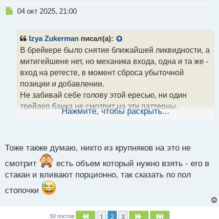
Н
04 окт 2025, 21:00
е
п
р
Izya Zukerman
писал(а):
о
В брейкере было снятие ближайшей ликвидности, а
ч
митигейшене нет, но механика входа, одна и та же -
и
т
вход на ретесте, в момент сброса убыточной
а
позиции и добавлении.
н
Не забивай себе голову этой ересью, ни один
н
трейдер банка не смотрит на эти паттерны.
ы
Нажмите, чтобы раскрыть...
й
Посмотрели котировки, посчитали стоимость
п
опционов, купили актив и захеджились.
о
с
Тоже также думаю, никто из крупняков на это не
т
смотрит
есть объем который нужно взять - его в
стакан и вливают порционно, так сказать по пол
стопочки
1
2
3
Пред.
След.
След.
50 постов