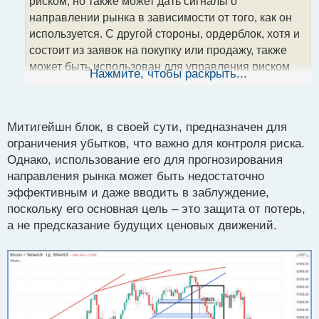
риском, но также может дать сигналы о
и
т
направлении рынка в зависимости от того, как он
а
используется. С другой стороны, ордерблок, хотя и
н
состоит из заявок на покупку или продажу, также
н
может быть использован для управления риском
ы
Нажмите, чтобы раскрыть...
й
путем определения уровней поддержки и
п
сопротивления.
о
с
Митигейшн блок, в своей сути, предназначен для
т
ограничения убытков, что важно для контроля риска.
Однако, использование его для прогнозирования
направления рынка может быть недостаточно
эффективным и даже вводить в заблуждение,
поскольку его основная цель – это защита от потерь,
а не предсказание будущих ценовых движений.