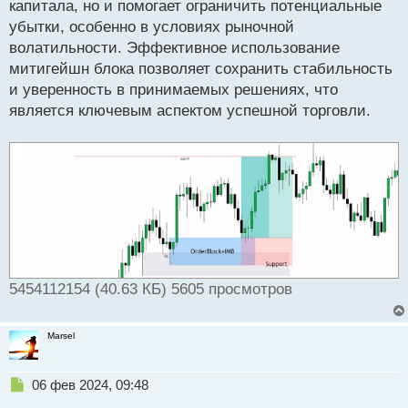
капитала, но и помогает ограничить потенциальные
и
т
убытки, особенно в условиях рыночной
а
волатильности. Эффективное использование
н
митигейшн блока позволяет сохранить стабильность
н
и уверенность в принимаемых решениях, что
ы
й
является ключевым аспектом успешной торговли.
п
о
с
т
5454112154 (40.63 КБ) 5605 просмотров
Marsel
Н
06 фев 2024, 09:48
е