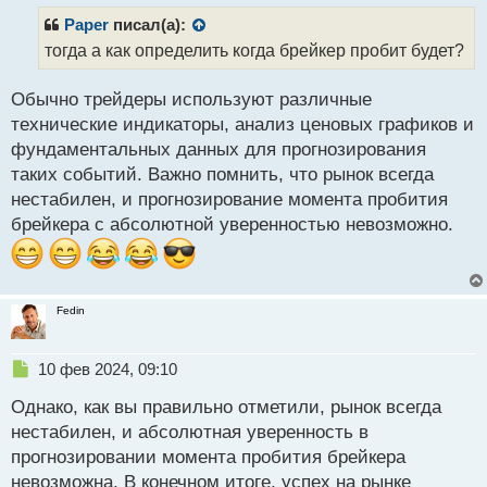
п
р
Paper
писал(а):
о
тогда а как определить когда брейкер пробит будет?
ч
и
Обычно трейдеры используют различные
т
а
технические индикаторы, анализ ценовых графиков и
н
фундаментальных данных для прогнозирования
н
таких событий. Важно помнить, что рынок всегда
ы
й
нестабилен, и прогнозирование момента пробития
п
брейкера с абсолютной уверенностью невозможно.
о
с
т
Fedin
Н
10 фев 2024, 09:10
е
Однако, как вы правильно отметили, рынок всегда
п
р
нестабилен, и абсолютная уверенность в
о
прогнозировании момента пробития брейкера
ч
невозможна. В конечном итоге, успех на рынке
и