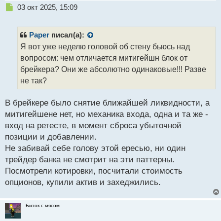
Н
03 окт 2025, 15:09
е
п
р
Paper
писал(а):
о
Я вот уже неделю головой об стену бьюсь над
ч
вопросом: чем отличается митигейшн блок от
и
т
брейкера? Они же абсолютно одинаковые!!! Разве
а
не так?
н
н
В брейкере было снятие ближайшей ликвидности, а
ы
й
митигейшене нет, но механика входа, одна и та же -
п
вход на ретесте, в момент сброса убыточной
о
позиции и добавлении.
с
Не забивай себе голову этой ересью, ни один
т
трейдер банка не смотрит на эти паттерны.
Посмотрели котировки, посчитали стоимость
опционов, купили актив и захеджились.
Биток с мясом