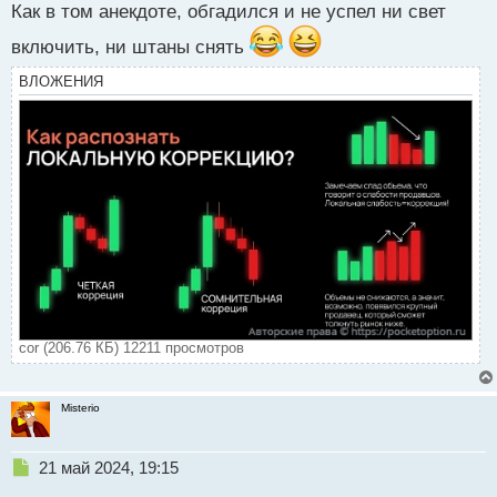
с
Как в том анекдоте, обгадился и не успел ни свет
т
включить, ни штаны снять
ВЛОЖЕНИЯ
cor (206.76 КБ) 12211 просмотров
Misterio
Н
21 май 2024, 19:15
е