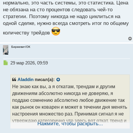
нормально, это часть системы, это статистика. Цена
ч
не обязана на сто процентов следовать чей-то
и
т
стратегии. Поэтому никогда не надо циклиться на
а
одной сделке, нужно всегда смотреть итог по общему
н
н
количеству трейдов
ы
й
Биржевич'ОК
п
о
с
Н
29 мар 2026, 09:59
т
е
п
р
Aladdin
писал(а):
о
Не знаю как вы, а я откатам, трендам и другим
ч
движениям абсолютно никогда не доверяю, я
и
т
поддаю сомнению абсолютно любое движение так
а
как рынок он коварен и может в течении дня менять
н
настроения множество раз. Принимая сигнал я не
н
утверждаю категорично что здесь вот откат, тренд и
ы
Нажмите, чтобы раскрыть...
й
тд и тп, особенно если проводить
п