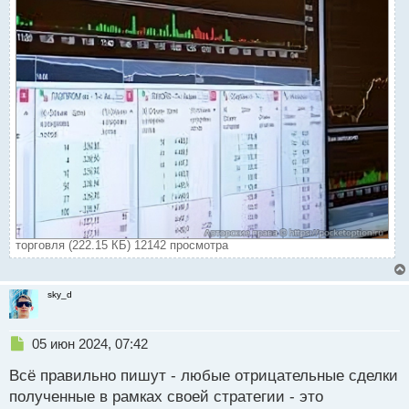
торговля (222.15 КБ) 12142 просмотра
sky_d
Н
05 июн 2024, 07:42
е
Всё правильно пишут - любые отрицательные сделки
п
р
полученные в рамках своей стратегии - это
о