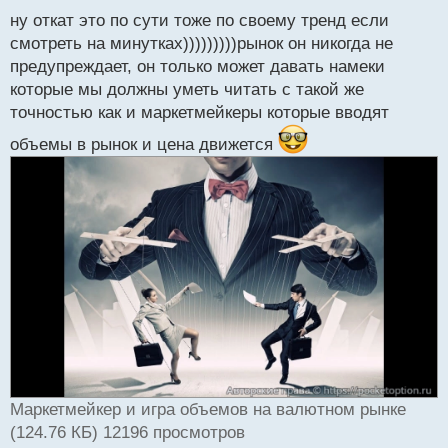
ы
й
ну откат это по сути тоже по своему тренд если
п
смотреть на минутках)))))))))рынок он никогда не
о
предупреждает, он только может давать намеки
с
которые мы должны уметь читать с такой же
т
точностью как и маркетмейкеры которые вводят
объемы в рынок и цена движется
Маркетмейкер и игра объемов на валютном рынке
(124.76 КБ) 12196 просмотров