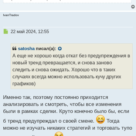
IvanTradov
Н
22 май 2024, 12:55
е
п
р
satosha
писал(а):
о
А еще не хорошо когда откат без предупреждения в
ч
новый тренд превращается, и снова заново
и
т
следить и снова ожидать. Хорошо что в таких
а
случаях всегда можно использовать кучу других
н
графиков)
н
ы
й
Именно так, поэтому постоянно приходится
п
анализировать и смотреть, чтобы все изменения
о
были в рамках сделки. Круто конечно было бы, если
с
т
б тренд предупреждал о своей смене.
Тогда
можно не изучать никаких стратегий и торговать тупо