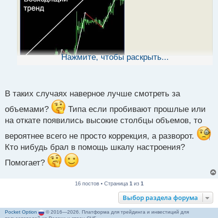
ч
и
т
а
н
н
ы
Нажмите, чтобы раскрыть...
й
п
о
с
В таких случаях наверное лучше смотреть за
т
объемами?
Типа если пробивают прошлые или
Ланс Бегс - Когда не доверять откату.pdf
на откате появились высокие столбцы объемов, то
вероятнее всего не просто коррекция, а разворот.
Кто нибудь брал в помощь шкалу настроения?
Помогает?
16 постов • Страница
1
из
1
Выбор раздела форума
Pocket Option
© 2016—2026. Платформа для трейдинга и инвестиций для