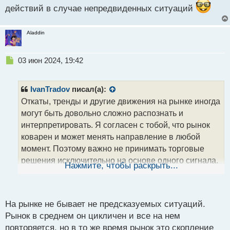
действий в случае непредвиденных ситуаций
Aladdin
Н
03 июн 2024, 19:42
е
п
р
IvanTradov
писал(а):
о
Откаты, тренды и другие движения на рынке иногда
ч
могут быть довольно сложно распознать и
и
т
интерпретировать. Я согласен с тобой, что рынок
а
коварен и может менять направление в любой
н
момент. Поэтому важно не принимать торговые
н
решения исключительно на основе одного сигнала,
ы
Нажмите, чтобы раскрыть...
й
а проводить более глубокий анализ ситуации.
п
Разнообразие анализа действительно может
о
с
помочь лучше понять текущее положение рынка и
На рынке не бывает не предсказуемых ситуаций.
т
определить, является ли откат на старшем тренде
Рынок в среднем он цикличен и все на нем
всего лишь коррекцией на младшем таймфрейме.
повторяется, но в то же время рынок это скопление