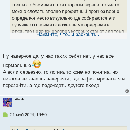
ч
толпы с объемами с той стороны экрана, то часто
и
т
можно сделать вполне профитный прогноз верно
а
определяя место визуально где собираются эти
н
супчики со своими отложенными ордерами и
н
открытие цепочки ордеров которых станет для тебя
ы
Нажмите, чтобы раскрыть...
й
профитной сделкой.
п
Объемы на форекс.webp
о
с
Ну наверное да, у нас таких ребят нет, у нас все
т
нормальные
А если серьезно, то логика то конечно понятна, но
никогда не знаешь наверняка, где зафиксироваться и
перезайти, а где подождать другого входа.
Aladdin
Н
21 май 2024, 19:50
е
п