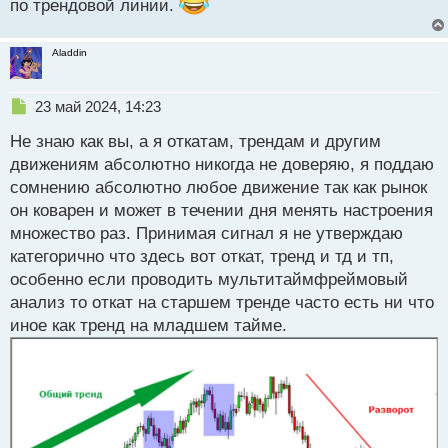
по трендовой линии.
Aladdin
Н
23 май 2024, 14:23
е
Не знаю как вы, а я откатам, трендам и другим
п
р
движениям абсолютно никогда не доверяю, я поддаю
о
сомнению абсолютно любое движение так как рынок
ч
он коварен и может в течении дня менять настроения
и
т
множество раз. Принимая сигнал я не утверждаю
а
категорично что здесь вот откат, тренд и тд и тп,
н
особенно если проводить мультитаймфреймовый
н
анализ то откат на старшем тренде часто есть ни что
ы
й
иное как тренд на младшем тайме.
п
о
с
т