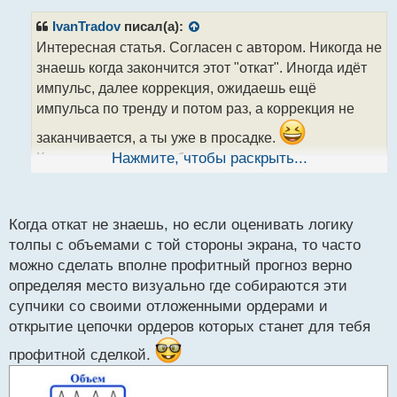
п
р
IvanTradov
писал(а):
о
Интересная статья. Согласен с автором. Никогда не
ч
знаешь когда закончится этот "откат". Иногда идёт
и
т
импульс, далее коррекция, ожидаешь ещё
а
импульса по тренду и потом раз, а коррекция не
н
н
заканчивается, а ты уже в просадке.
ы
Как в том анекдоте, обгадился и не успел ни свет
Нажмите, чтобы раскрыть...
й
п
включить, ни штаны снять
о
с
Когда откат не знаешь, но если оценивать логику
т
толпы с объемами с той стороны экрана, то часто
можно сделать вполне профитный прогноз верно
определяя место визуально где собираются эти
супчики со своими отложенными ордерами и
открытие цепочки ордеров которых станет для тебя
профитной сделкой.