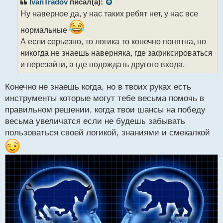
р
IvanTradov
писал(а):
о
Ну наверное да, у нас таких ребят нет, у нас все
ч
и
нормальные
т
А если серьезно, то логика то конечно понятна, но
а
никогда не знаешь наверняка, где зафиксироваться
н
н
и перезайти, а где подождать другого входа.
ы
й
Конечно не знаешь когда, но в твоих руках есть
п
инструменты которые могут тебе весьма помочь в
о
с
правильном решении, когда твои шансы на победу
т
весьма увеличатся если не будешь забывать
пользоваться своей логикой, знаниями и смекалкой