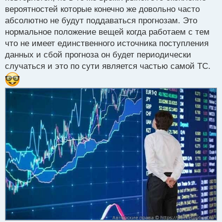
Я обычно стараюсь учитывать не только
вероятностей которые конечно же довольно часто
технические индикаторы, но и фундаментальные
абсолютно не будут поддаваться прогнозам. Это
аспекты, новости и события, которые могут
нормальное положение вещей когда работаем с тем
повлиять на движение цены.
что не имеет единственного источника поступления
Поэтому всегда стоит быть готовым к
данных и сбой прогноза он будет периодически
непредсказуемым изменениям и иметь четкий план
случаться и это по сути является частью самой ТС.
действий в случае непредвиденных ситуаций