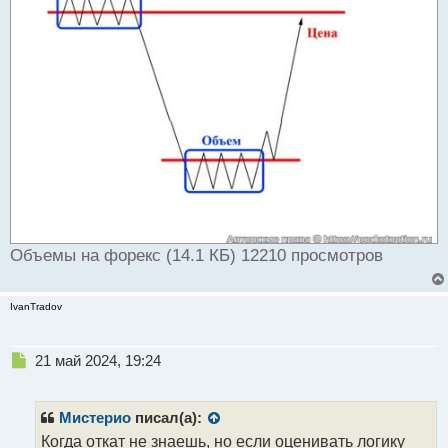
Объемы на форекс (14.1 КБ) 12210 просмотров
IvanTradov
Н
21 май 2024, 19:24
е
п
р
Мистерио
писал(а):
о
Когда откат не знаешь, но если оценивать логику