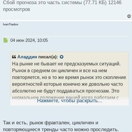
Сбой прогноза это часть системы (77.71 КБ) 12146
просмотров
IvanTradov
Н
04 июн 2024, 10:05
е
п
р
Аладдин
писал(а):
о
На рынке не бывает не предсказуемых ситуаций.
ч
Рынок в среднем он цикличен и все на нем
и
т
повторяется, но в то же время рынок это скопление
а
вероятностей которые конечно же довольно часто
н
абсолютно не будут поддаваться прогнозам. Это
н
нормальное положение вещей когда работаем с
ы
Нажмите, чтобы раскрыть...
й
тем что не имеет единственного источника
п
поступления данных и сбой прогноза он будет
о
периодически случаться и это по сути является
с
Так и есть, рынок фрактален, цикличен и
т
частью самой ТС.
повторяющиеся тренды часто можно проследить.