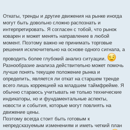
п
мультитаймфреймовый анализ то откат на старшем
о
тренде часто есть ни что иное как тренд на
с
Откаты, тренды и другие движения на рынке иногда
младшем тайме.
т
могут быть довольно сложно распознать и
Откат или новый тренд, где ответ.webp
интерпретировать. Я согласен с тобой, что рынок
коварен и может менять направление в любой
момент. Поэтому важно не принимать торговые
решения исключительно на основе одного сигнала, а
проводить более глубокий анализ ситуации.
Разнообразие анализа действительно может помочь
лучше понять текущее положение рынка и
определить, является ли откат на старшем тренде
всего лишь коррекцией на младшем таймфрейме. Я
обычно стараюсь учитывать не только технические
индикаторы, но и фундаментальные аспекты,
новости и события, которые могут повлиять на
движение цены.
Поэтому всегда стоит быть готовым к
непредсказуемым изменениям и иметь четкий план