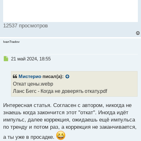
12537 просмотров
IvanTradov
Н
21 май 2024, 18:55
е
п
р
Мистерио
писал(а):
о
Откат цены.webp
ч
Ланс Бегс - Когда не доверять откату.pdf
и
т
а
Интересная статья. Согласен с автором, никогда не
н
знаешь когда закончится этот "откат". Иногда идёт
н
импульс, далее коррекция, ожидаешь ещё импульса
ы
й
по тренду и потом раз, а коррекция не заканчивается,
п
а ты уже в просадке.
о