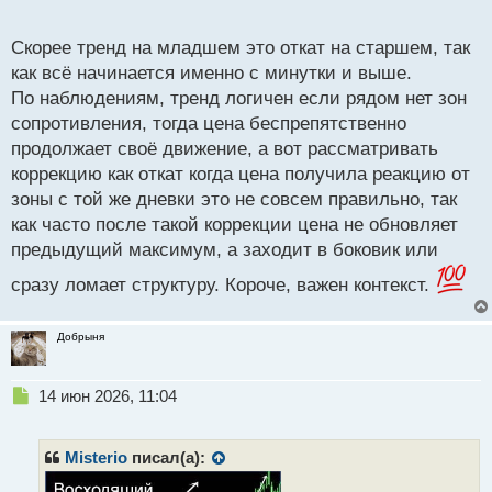
мультитаймфреймовый анализ то откат на старшем
о
тренде часто есть ни что иное как тренд на
с
Скорее тренд на младшем это откат на старшем, так
младшем тайме.
т
как всё начинается именно с минутки и выше.
По наблюдениям, тренд логичен если рядом нет зон
сопротивления, тогда цена беспрепятственно
продолжает своё движение, а вот рассматривать
коррекцию как откат когда цена получила реакцию от
зоны с той же дневки это не совсем правильно, так
как часто после такой коррекции цена не обновляет
предыдущий максимум, а заходит в боковик или
сразу ломает структуру. Короче, важен контекст.
Добрыня
Н
14 июн 2026, 11:04
е
п
р
Misterio
писал(а):
о