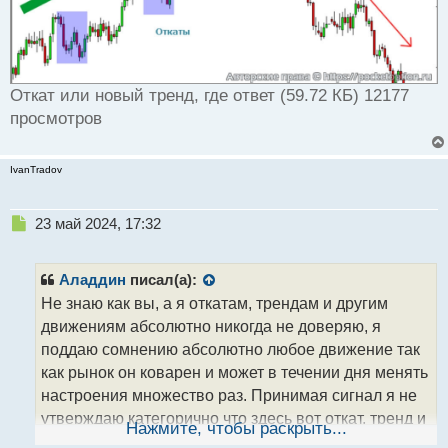
Откат или новый тренд, где ответ (59.72 КБ) 12177
просмотров
IvanTradov
Н
23 май 2024, 17:32
е
п
р
Аладдин
писал(а):
о
Не знаю как вы, а я откатам, трендам и другим
ч
движениям абсолютно никогда не доверяю, я
и
т
поддаю сомнению абсолютно любое движение так
а
как рынок он коварен и может в течении дня менять
н
настроения множество раз. Принимая сигнал я не
н
утверждаю категорично что здесь вот откат, тренд и
ы
Нажмите, чтобы раскрыть...
й
тд и тп, особенно если проводить