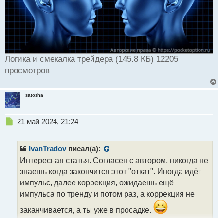
Логика и смекалка трейдера (145.8 КБ) 12205
просмотров
satosha
Н
21 май 2024, 21:24
е
п
р
IvanTradov
писал(а):
о
Интересная статья. Согласен с автором, никогда не
ч
знаешь когда закончится этот "откат". Иногда идёт
и
т
импульс, далее коррекция, ожидаешь ещё
а
импульса по тренду и потом раз, а коррекция не
н
н
заканчивается, а ты уже в просадке.
ы