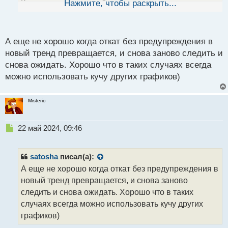
Как в том анекдоте, обгадился и не успел ни свет
Нажмите, чтобы раскрыть...
й
п
включить, ни штаны снять
о
с
А еще не хорошо когда откат без предупреждения в
т
новый тренд превращается, и снова заново следить и
снова ожидать. Хорошо что в таких случаях всегда
можно использовать кучу других графиков)
Misterio
Н
22 май 2024, 09:46
е
п
р
satosha
писал(а):
о
А еще не хорошо когда откат без предупреждения в
ч
новый тренд превращается, и снова заново
и
т
следить и снова ожидать. Хорошо что в таких
а
случаях всегда можно использовать кучу других
н
графиков)
н