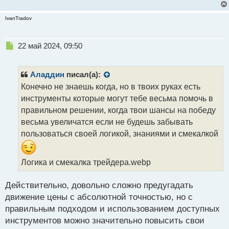
IvanTradov
Н
22 май 2024, 09:50
е
п
р
Аладдин
писал(а):
о
Конечно не знаешь когда, но в твоих руках есть
ч
инструменты которые могут тебе весьма помочь в
и
т
правильном решении, когда твои шансы на победу
а
весьма увеличатся если не будешь забывать
н
пользоваться своей логикой, знаниями и смекалкой
н
ы
й
Логика и смекалка трейдера.webp
п
о
с
Действительно, довольно сложно предугадать
т
движение цены с абсолютной точностью, но с
правильным подходом и использованием доступных
инструментов можно значительно повысить свои