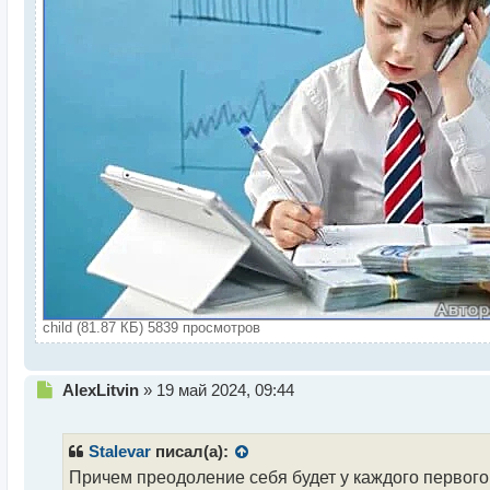
child (81.87 КБ) 5839 просмотров
Н
AlexLitvin
»
19 май 2024, 09:44
е
п
р
Stalevar
писал(а):
о
Причем преодоление себя будет у каждого первого,
ч