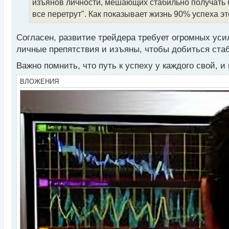
изъянов личности, мешающих стабильно получать баб
и
т
все перетрут". Как показывает жизнь 90% успеха э
а
н
Согласен, развитие трейдера требует огромных уси
н
личные препятствия и изъяны, чтобы добиться стаби
ы
й
Важно помнить, что путь к успеху у каждого свой, 
п
о
ВЛОЖЕНИЯ
с
т