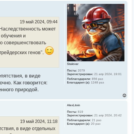
р
н
у
т
ь
19 май 2024, 09:44
с
 Наследственность может
я
к
 обучения и
н
а
но совершенствовать
ч
а
"трейдерских генов".
л
у
Stalevar
Посты:
2079
Зарегистрирован:
21 апр 2024, 19:01
епятствия, в виде
Поблагодарили:
856 раз
чно. Как говорится:
Благодарил (а):
1248 раз
енного природой.
В
е
р
AlexLitvin
н
у
Посты:
819
Зарегистрирован:
21 апр 2024, 20:42
т
ь
Поблагодарили:
21 раз
19 май 2024, 11:18
Благодарил (а):
20 раз
с
тствия, в виде отдельных
я
к