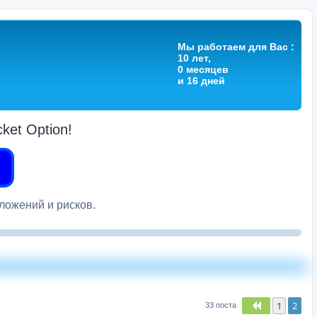
Мы работаем для Вас :
10 лет,
0 месяцев
и 16 дней
et Option!
вложений и рисков.
1
2
Пред.
33 поста