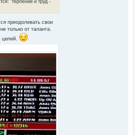
ся: "терпение и труд -
н
а
ч
а
л
тся преодолевать свои
у
не только от таланта.
х целей.