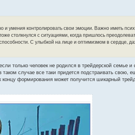
 но и умения контролировать свои эмоции. Важно иметь псих
оже столкнулся с ситуациями, когда пришлось преодолевать
 способности. С улыбкой на лице и оптимизмом в сердце, д
если только человек не родился в трейдерской семье и
в таком случае все таки придется подстраивать свою, 
 к концу формирования может получится шикарный трейд