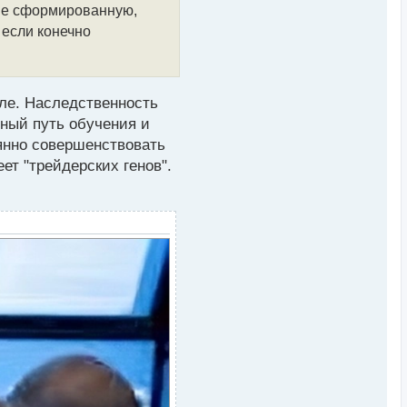
к
 не сформированную,
н
а
 если конечно
ч
а
л
у
ле. Наследственность
нный путь обучения и
оянно совершенствовать
ет "трейдерских генов".