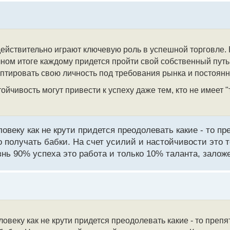
действительно играют ключевую роль в успешной торговле.
чном итоге каждому придется пройти свой собственный путь
аптировать свою личность под требования рынка и постоян
тойчивость могут привести к успеху даже тем, кто не имеет 
овеку как не крути придется преодолевать какие - то пр
олучать бабки. На счет усилий и настойчивости это то
изнь 90% успеха это работа и только 10% таланта, залож
ловеку как не крути придется преодолевать какие - то препя