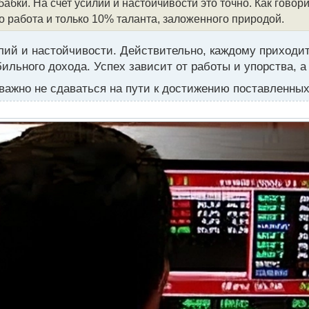
ки. На счет усилий и настойчивости это точно. Как говорит
то работа и только 10% таланта, заложенного природой.
лий и настойчивости. Действительно, каждому приходи
льного дохода. Успех зависит от работы и упорства, а 
и важно не сдаваться на пути к достижению поставленны