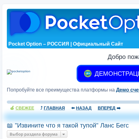
Pocket Option – РОССИЯ | Официальный Сайт
Добро пож
ДЕМОНСТРАЦ
Попробуйте все преимущества платформы на
Демо сче
🍏
СВЕЖЕЕ
⤴️
ГЛАВНАЯ
⬅️
НАЗАД
ВПЕРЕД
➡️
📖 "Извините что я такой тупой" Ланс Бегс
Выбор раздела форума