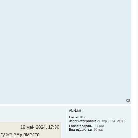
В
е
р
AlexLitvin
н
у
Посты:
819
Зарегистрирован:
21 апр 2024, 20:42
т
ь
Поблагодарили:
21 раз
18 май 2024, 17:36
Благодарил (а):
20 раз
с
азу же ему вместо
я