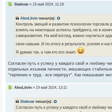
Н
Stalevar
»
19 май 2024, 11:18
е
п
р
AlexLitvin
писал(а):
о
Контроль эмоций и развитие психологии торговли 
ч
влиять на некоторые аспекты трейдинга, но в коне
и
т
саморазвития. На мой взгляд, важно научиться ад
а
свои навыки. И по итогу в результате, усилия и нас
н
н
Я думаю так, а там кто его знает.
ы
й
п
Согласен путь к успеху у каждого свой и любому чел
о
отдельных изъянов личности, мешающих стабильно п
с
"терпение и труд - все перетрут". Как показывает ж
т
Н
AlexLitvin
»
19 май 2024, 13:11
е
п
р
Stalevar
писал(а):
о
Согласен путь к успеху у каждого свой и любому че
ч