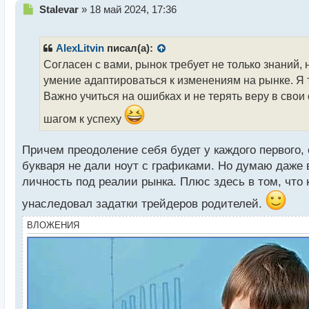
Н
Stalevar
»
18 май 2024, 17:36
е
п
р
AlexLitvin
писал(а):
о
Согласен с вами, рынок требует не только знаний,
ч
умение адаптироваться к изменениям на рынке. Я т
и
т
Важно учиться на ошибках и не терять веру в свои
а
шагом к успеху
н
н
ы
Причем преодоление себя будет у каждого первого, 
й
букваря не дали ноут с графиками. Но думаю даже 
п
личность под реалии рынка. Плюс здесь в том, что
о
с
унаследовал задатки трейдеров родителей.
т
ВЛОЖЕНИЯ