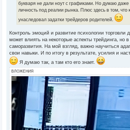
букваря не дали ноут с графиками. Но думаю даже
и
т
личность под реалии рынка. Плюс здесь в том, чт
а
унаследовал задатки трейдеров родителей.
н
н
ы
Контроль эмоций и развитие психологии торговли 
й
может влиять на некоторые аспекты трейдинга, но 
п
саморазвития. На мой взгляд, важно научиться ада
о
с
свои навыки. И по итогу в результате, усилия и нас
т
Я думаю так, а там кто его знает.
ВЛОЖЕНИЯ