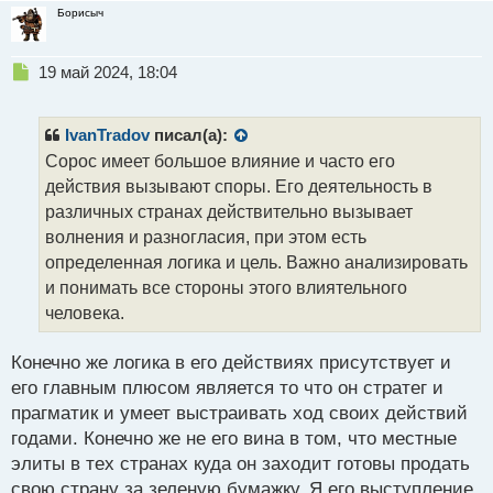
правительстве.
Борисыч
Н
19 май 2024, 18:04
е
п
р
IvanTradov
писал(а):
о
Сорос имеет большое влияние и часто его
ч
действия вызывают споры. Его деятельность в
и
т
различных странах действительно вызывает
а
волнения и разногласия, при этом есть
н
определенная логика и цель. Важно анализировать
н
и понимать все стороны этого влиятельного
ы
й
человека.
п
о
Конечно же логика в его действиях присутствует и
с
его главным плюсом является то что он стратег и
т
прагматик и умеет выстраивать ход своих действий
годами. Конечно же не его вина в том, что местные
элиты в тех странах куда он заходит готовы продать
свою страну за зеленую бумажку. Я его выступление