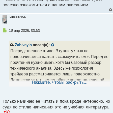
с
полезно ознакомиться с вашим описанием.
т
Биржевич'ОК
Н
19 апр 2026, 09:59
е
п
р
Zabivaylo
писал(а):
о
Посредственное чтиво. Эту книгу язык не
ч
поворачивается назвать «самоучителем». Перед ее
и
т
прочтения нужно иметь хотя бы базовый разбор
а
технического анализа. Здесь же психология
н
трейдера рассматривается лишь поверхностно.
н
Даже если читать имеет общее представление об
ы
Нажмите, чтобы раскрыть...
й
основах психоанализа, то и в этом случае она,
п
скорее всего, не впечатлит. Сказать, что работа
о
Стинбарджера абсолютно бесполезна нельзя,
с
Только начинаю её читать и пока вроде интересно, но
конечно. Но мне совершенно непонятно кто
т
судя по стилю написания это не учебная литература.
является целевой аудиторией автора.