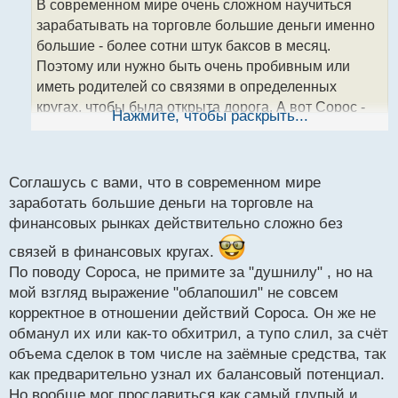
В современном мире очень сложном научиться
ч
зарабатывать на торговле большие деньги именно
и
т
большие - более сотни штук баксов в месяц.
а
Поэтому или нужно быть очень пробивным или
н
иметь родителей со связями в определенных
н
кругах, чтобы была открыта дорога. А вот Сорос -
ы
Нажмите, чтобы раскрыть...
й
матерый волк, я читал, как он облапошил банк
п
Англии в свое время. Скорее всего он хотел войти
о
в этот круг, чтобы иметь свое определенное
с
Соглашусь с вами, что в современном мире
влияние на группу инвесторов. Ведь не секрет, что
т
заработать большие деньги на торговле на
его фонд контролирует до 30% депутатов.
финансовых рынках действительно сложно без
связей в финансовых кругах.
По поводу Сороса, не примите за "душнилу" , но на
мой взгляд выражение "облапошил" не совсем
корректное в отношении действий Сороса. Он же не
обманул их или как-то обхитрил, а тупо слил, за счёт
объема сделок в том числе на заёмные средства, так
как предварительно узнал их балансовый потенциал.
Но вообще мог прославиться как самый глупый и