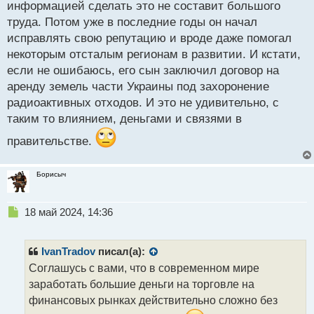
информацией сделать это не составит большого
труда. Потом уже в последние годы он начал
исправлять свою репутацию и вроде даже помогал
некоторым отсталым регионам в развитии. И кстати,
если не ошибаюсь, его сын заключил договор на
аренду земель части Украины под захоронение
радиоактивных отходов. И это не удивительно, с
таким то влиянием, деньгами и связями в
правительстве.
Борисыч
Н
18 май 2024, 14:36
е
п
р
IvanTradov
писал(а):
о
Соглашусь с вами, что в современном мире
ч
заработать большие деньги на торговле на
и
т
финансовых рынках действительно сложно без
а