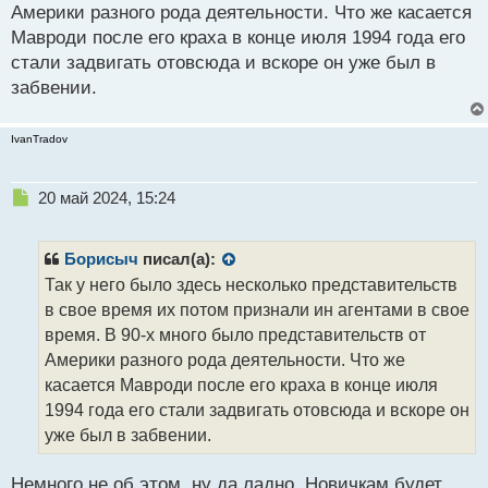
с
Америки разного рода деятельности. Что же касается
т
Мавроди после его краха в конце июля 1994 года его
стали задвигать отовсюда и вскоре он уже был в
забвении.
IvanTradov
Н
20 май 2024, 15:24
е
п
р
Борисыч
писал(а):
о
Так у него было здесь несколько представительств
ч
в свое время их потом признали ин агентами в свое
и
т
время. В 90-х много было представительств от
а
Америки разного рода деятельности. Что же
н
касается Мавроди после его краха в конце июля
н
1994 года его стали задвигать отовсюда и вскоре он
ы
й
уже был в забвении.
п
о
Немного не об этом, ну да ладно. Новичкам будет