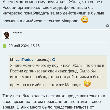
хорошие вещи говорит
У него можно многому поучиться. Жаль, что он не в
т
России организовал свой хедж фонд. Было бы
интересно понаблюдать за его действиями в былые
времена в симбиозе с тем же Мавроди.
Борисыч
Н
20 май 2024, 15:15
е
п
р
IvanTradov
писал(а):
о
У него можно многому поучиться. Жаль, что он не в
ч
России организовал свой хедж фонд. Было бы
и
т
интересно понаблюдать за его действиями в былые
а
времена в симбиозе с тем же Мавроди.
н
н
ы
Так у него было здесь несколько представительств в
й
свое время их потом признали ин агентами в свое
п
время. В 90-х много было представительств от
о