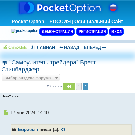
Pocket Option – РОССИЯ | Официальный Сайт
ДЕМОНСТРАЦИЯ
РЕГИСТРАЦИЯ
ВХОД
🍏
СВЕЖЕЕ
⤴️
ГЛАВНАЯ
⬅️
НАЗАД
ВПЕРЕД
➡️
📖 "Самоучитель трейдера" Бретт
Стинбарджер
Выбор раздела форума
1
2
Пред.
29 постов
IvanTradov
Н
17 май 2024, 14:10
е
п
р
Борисыч
писал(а):
о