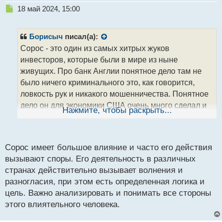
обладают не только финансовой
Н
18 май 2024, 15:00
целеустремленностью, но и уникальным
е
аналитическим мышлением и способностью
п
р
принимать решения на основе глубоких знаний
Борисыч
писал(а):
о
рынка, поэтому смог добиться таких значительных
Сорос - это один из самых хитрых жуков
ч
успехов в своей торговле. А если подходить с
инвесторов, которые были в мире из ныне
и
практической точки зрения, то он просто стервятник
т
живущих. Про банк Англии понятное дело там не
а
который мог уничтожить практически любой
было ничего криминального это, как говорится,
н
финансовый институт, будь тот в печальном
ловкость рук и никакого мошенничества. Понятное
н
положении, тем более владения инсайдерской
дело он для экономики США очень много сделал и
ы
Нажмите, чтобы раскрыть...
информацией сделать это не составит большого
й
продолжает делать. Только его фонды
п
труда. Потом уже в последние годы он начал
организовывают разного рода цветные революции
о
исправлять свою репутацию и вроде даже помогал
и это ничем хорошим там не заканчивается. Можно
с
Сорос имеет большое влияние и часто его действия
некоторым отсталым регионам в развитии. И
посмотреть какие баталии происходят сейчас в
т
вызывают споры. Его деятельность в различных
кстати,
Грузии и как давят на власть извне.
странах действительно вызывает волнения и
если не ошибаюсь, его сын заключил договор на
разногласия, при этом есть определенная логика и
аренду земель части Украины под захоронение
цель. Важно анализировать и понимать все стороны
радиоактивных отходов. И это не удивительно, с
этого влиятельного человека.
таким то влиянием, деньгами и связями в