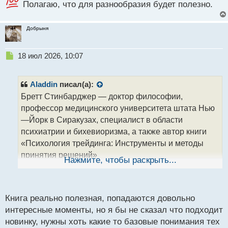
Полагаю, что для разнообразия будет полезно.
Добрыня
Н
18 июл 2026, 10:07
е
п
р
Aladdin
писал(а):
о
Бретт Стинбарджер — доктор философии,
ч
профессор медицинского университета штата Нью
и
т
—Йорк в Сиракузах, специалист в области
а
психиатрии и бихевиоризма, а также автор книги
н
«Психология трейдинга: Инструменты и методы
н
принятия решений»
ы
Нажмите, чтобы раскрыть...
й
п
о
с
Книга реально полезная, попадаются довольно
т
интересные моменты, но я бы не сказал что подходит
новинку, нужны хоть какие то базовые понимания тех