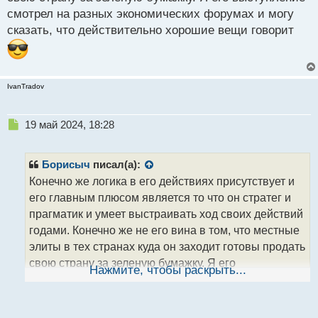
смотрел на разных экономических форумах и могу
сказать, что действительно хорошие вещи говорит
IvanTradov
Н
19 май 2024, 18:28
е
п
р
Борисыч
писал(а):
о
Конечно же логика в его действиях присутствует и
ч
его главным плюсом является то что он стратег и
и
т
прагматик и умеет выстраивать ход своих действий
а
годами. Конечно же не его вина в том, что местные
н
элиты в тех странах куда он заходит готовы продать
н
свою страну за зеленую бумажку. Я его
ы
Нажмите, чтобы раскрыть...
й
выступление смотрел на разных экономических
п
форумах и могу сказать, что действительно
о
с