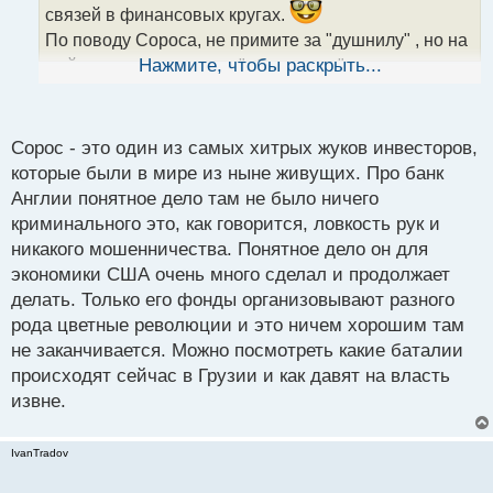
связей в финансовых кругах.
н
н
По поводу Сороса, не примите за "душнилу" , но на
ы
мой взгляд выражение "облапошил" не совсем
Нажмите, чтобы раскрыть...
й
корректное в отношении действий Сороса. Он же
п
не обманул их или как-то обхитрил, а тупо слил, за
о
с
счёт объема сделок в том числе на заёмные
Сорос - это один из самых хитрых жуков инвесторов,
т
средства, так как предварительно узнал их
которые были в мире из ныне живущих. Про банк
балансовый потенциал. Но вообще мог
Англии понятное дело там не было ничего
прославиться как самый глупый и обанкротиться,
криминального это, как говорится, ловкость рук и
если бы у банка Англии было бы больше
никакого мошенничества. Понятное дело он для
возможностей на валютные интервенции и ещё
экономики США очень много сделал и продолжает
немного времени. Также на мой взгляд, Сорос
делать. Только его фонды организовывают разного
одержал верх над банком Англии и обрушил фунт
рода цветные революции и это ничем хорошим там
не из-за желания войти в круг крупных трейдеров
не заканчивается. Можно посмотреть какие баталии
или иметь определенное влияние, а из-за глубокого
происходят сейчас в Грузии и как давят на власть
анализа и понимания рынка. Он просто
извне.
использовал свои знания и опыт, чтобы предсказать
направление движения валюты и заработать на
IvanTradov
этом. Такие успешные трейдеры, как Сорос,