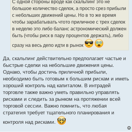
С одной стороны вроде как скальпинг это не
ч
большое количество сделок, а просто срез прибыли
и
т
с небольших движений цены. Но в то же время
а
чтобы зарабатывать чтото приличное с трех сделок
н
в неделю это либо баланс астрономический должен
н
быть (чтобы риск в пару процентов держать), либо
ы
й
сразу на весь депо идти в рынок
п
о
с
Да, скальпинг действительно предполагает частые и
т
быстрые сделки на небольшие движения цены.
Однако, чтобы достичь приличной прибыли,
необходимо быть готовым к большим рискам и иметь
хороший контроль над капиталом. В интрадей
торговле также важно уметь правильно управлять
рисками и следить за рынком на протяжении всей
торговой сессии. Важно помнить, что любая
стратегия требует тщательного планирования и
контроля над рисками.