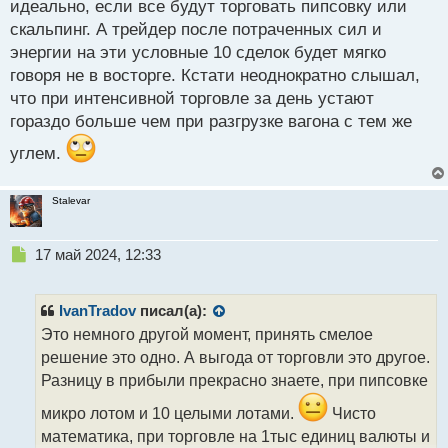
идеально, если все будут торговать пипсовку или
скальпинг. А трейдер после потраченных сил и
энергии на эти условные 10 сделок будет мягко
говоря не в восторге. Кстати неоднократно слышал,
что при интенсивной торговле за день устают
гораздо больше чем при разгрузке вагона с тем же
углем.
Stalevar
Н
17 май 2024, 12:33
е
п
р
IvanTradov
писал(а):
о
Это немного другой момент, принять смелое
ч
решение это одно. А выгода от торговли это другое.
и
т
Разницу в прибыли прекрасно знаете, при пипсовке
а
микро лотом и 10 целыми лотами.
Чисто
н
н
математика, при торговле на 1тыс единиц валюты и