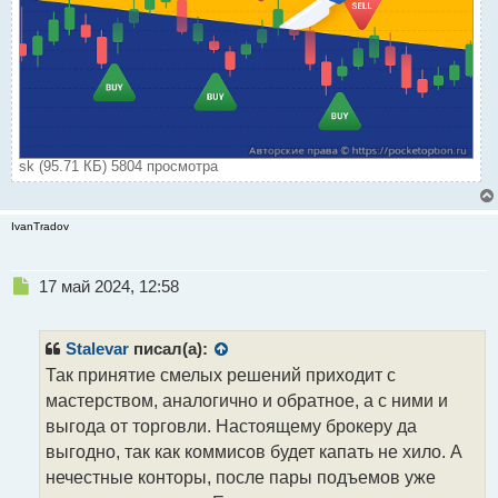
sk (95.71 КБ) 5804 просмотра
IvanTradov
Н
17 май 2024, 12:58
е
п
р
Stalevar
писал(а):
о
Так принятие смелых решений приходит с
ч
мастерством, аналогично и обратное, а с ними и
и
т
выгода от торговли. Настоящему брокеру да
а
выгодно, так как коммисов будет капать не хило. А
н
нечестные конторы, после пары подъемов уже
н