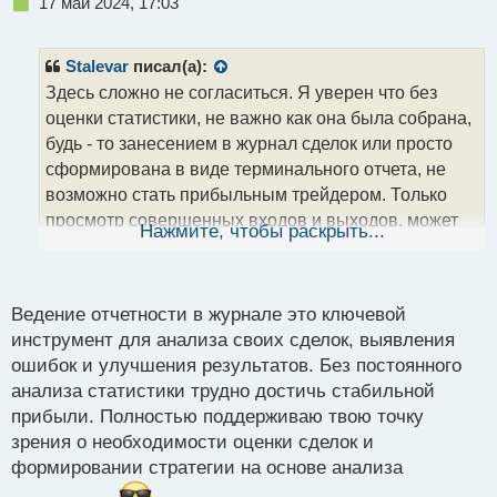
Н
17 май 2024, 17:03
е
п
р
Stalevar
писал(а):
о
Здесь сложно не согласиться. Я уверен что без
ч
оценки статистики, не важно как она была собрана,
и
т
будь - то занесением в журнал сделок или просто
а
сформирована в виде терминального отчета, не
н
возможно стать прибыльным трейдером. Только
н
просмотр совершенных входов и выходов, может
ы
Нажмите, чтобы раскрыть...
й
дать вектор улучшения торговли, а значит и шанс
п
на стабильный положительный результат.
о
с
Ведение отчетности в журнале это ключевой
т
инструмент для анализа своих сделок, выявления
ошибок и улучшения результатов. Без постоянного
анализа статистики трудно достичь стабильной
прибыли. Полностью поддерживаю твою точку
зрения о необходимости оценки сделок и
формировании стратегии на основе анализа