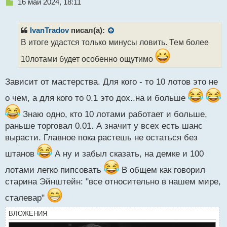
Н
16 май 2024, 18:11
е
п
р
IvanTradov
писал(а):
о
В итоге удастся только минусы ловить. Тем более
ч
и
10лотами будет особенно ощутимо
т
а
Зависит от мастерства. Для кого - то 10 лотов это не
н
н
о чем, а для кого то 0.1 это дох..на и больше
ы
й
Знаю одно, кто 10 лотами работает и больше,
п
раньше торговал 0.01. А значит у всех есть шанс
о
вырасти. Главное пока растешь не остаться без
с
т
штанов
А ну и забыл сказать, на демке и 100
лотами легко пипсовать
В общем как говорил
старина Эйнштейн: "все относительно в нашем мире,
сталевар"
ВЛОЖЕНИЯ