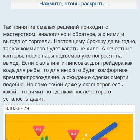
ы
10 раз по 100тыс единиц , прибыль минус
Нажмите, чтобы раскрыть...
й
комиссия= профит, будет существенно отличаться,
п
главным образом в рентабельности такой торговли.
о
с
Брокеру вообще идеально, если все будут
Так принятие смелых решений приходит с
т
торговать пипсовку или скальпинг. А трейдер после
мастерством, аналогично и обратное, а с ними и
потраченных сил и энергии на эти условные 10
выгода от торговли. Настоящему брокеру да выгодно,
сделок будет мягко говоря не в восторге. Кстати
так как коммисов будет капать не хило. А нечестные
неоднократно слышал, что при интенсивной
конторы, после пары подъемов уже попросят на
торговле за день устают гораздо больше чем при
выход. Если скальпинг и пипсовка для трейдера как
вода для рыбы, то для него это будет комфортное
разгрузке вагона с тем же углем.
времяприпровождение, а ожидание сделки смерти
подобно. Но само собой даже у скальперов есть
какой - то лимит по сделкам после которого
усталость давит.
ВЛОЖЕНИЯ