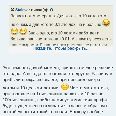
п
р
Stalevar
писал(а):
о
Зависит от мастерства. Для кого - то 10 лотов это
ч
и
не о чем, а для кого то 0.1 это дох..на и больше
т
а
Знаю одно, кто 10 лотами работает и
н
больше, раньше торговал 0.01. А значит у всех есть
н
шанс вырасти. Главное пока растешь не остаться
ы
Нажмите, чтобы раскрыть...
й
без штанов
А ну и забыл сказать, на демке и
п
о
100 лотами легко пипсовать
В общем как
с
Это немного другой момент, принять смелое решение
говорил старина Эйнштейн: "все относительно в
т
это одно. А выгода от торговли это другое. Разницу в
нашем мире, сталевар"
прибыли прекрасно знаете, при пипсовке микро
лотом и 10 целыми лотами.
Чисто математика,
при торговле на 1тыс единиц валюты и 10 раз по
100тыс единиц , прибыль минус комиссия= профит,
будет существенно отличаться, главным образом в
рентабельности такой торговли. Брокеру вообще