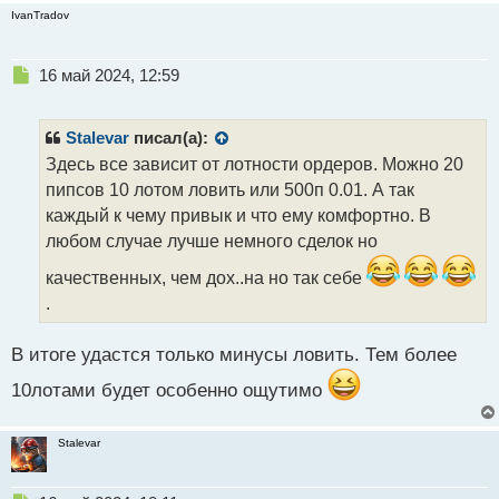
IvanTradov
Н
16 май 2024, 12:59
е
п
р
Stalevar
писал(а):
о
Здесь все зависит от лотности ордеров. Можно 20
ч
пипсов 10 лотом ловить или 500п 0.01. А так
и
т
каждый к чему привык и что ему комфортно. В
а
любом случае лучше немного сделок но
н
н
качественных, чем дох..на но так себе
ы
.
й
п
В итоге удастся только минусы ловить. Тем более
о
с
10лотами будет особенно ощутимо
т
Stalevar