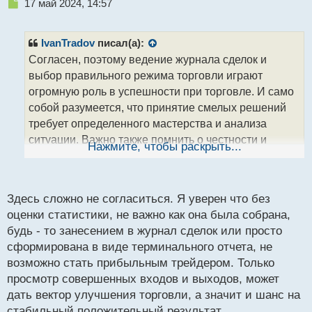
Н
17 май 2024, 14:57
е
п
р
IvanTradov
писал(а):
о
Согласен, поэтому ведение журнала сделок и
ч
выбор правильного режима торговли играют
и
т
огромную роль в успешности при торговле. И само
а
собой разумеется, что принятие смелых решений
н
требует определенного мастерства и анализа
н
ситуации. Важно также помнить о честности и
ы
Нажмите, чтобы раскрыть...
й
надежности вашего брокера, чтобы избежать
п
возможных неприятностей. Каждый трейдер
о
должен находить свой комфортный стиль торговли,
с
Здесь сложно не согласиться. Я уверен что без
учитывая свои предпочтения и личные
т
оценки статистики, не важно как она была собрана,
ограничения. Важно уметь распределять свои силы
будь - то занесением в журнал сделок или просто
и не допускать переутомления.
сформирована в виде терминального отчета, не
возможно стать прибыльным трейдером. Только
просмотр совершенных входов и выходов, может
дать вектор улучшения торговли, а значит и шанс на
стабильный положительный результат.