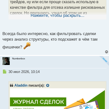
а
трейдов, ну или если проще сказать использую в
н
качестве фильтра для отсева излишне рискованных
н
сделок. Но признаюсь, узнал об этом не из
ы
Нажмите, чтобы раскрыть...
й
материалов написанных Бегсов, а от кого то на
п
ютубе
о
с
Всегда было интересно, как фильтровать сделки
т
через анализ структуры, кто подскажет в чём там
фишечки?
Numberbox
Н
30 июл 2026, 10:14
е
п
р
Aladdin
писал(а):
о
ч
и
т
а