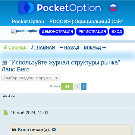
Pocket Option – РОССИЯ | Официальный Сайт
ДЕМОНСТРАЦИЯ
РЕГИСТРАЦИЯ
ВХОД
🍏
СВЕЖЕЕ
⤴️
ГЛАВНАЯ
⬅️
НАЗАД
ВПЕРЕД
➡️
📖 "Используйте журнал структуры рынка"
Ланс Бегс
Выбор раздела форума
1
2
Пред.
31 пост
AlexLitvin
Н
16 май 2024, 11:03
е
п
р
Konii
писал(а):
о