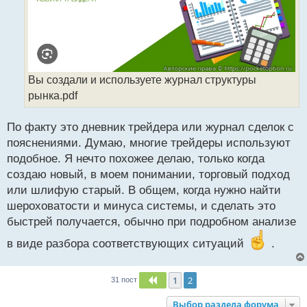
н
н
ы
й
п
о
с
Вы создали и используете журнал структуры
т
рынка.pdf
По факту это дневник трейдера или журнал сделок с
пояснениями. Думаю, многие трейдеры используют
подобное. Я нечто похожее делаю, только когда
создаю новый, в моем понимании, торговый подход
или шлифую старый. В общем, когда нужно найти
шероховатости и минуса системы, и сделать это
быстрей получается, обычно при подробном анализе
в виде разбора соответствующих ситуаций
.
1
2
Пред.
31 пост
Выбор раздела форума