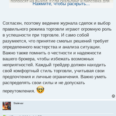
попросят на выход. Если скальпинг и пипсовка для
ы
Нажмите, чтобы раскрыть...
й
трейдера как вода для рыбы, то для него это будет
п
комфортное времяприпровождение, а ожидание
о
сделки смерти подобно. Но само собой даже у
с
Согласен, поэтому ведение журнала сделок и выбор
скальперов есть какой - то лимит по сделкам после
т
правильного режима торговли играют огромную роль
которого усталость давит.
в успешности при торговле. И само собой
разумеется, что принятие смелых решений требует
определенного мастерства и анализа ситуации.
Важно также помнить о честности и надежности
вашего брокера, чтобы избежать возможных
неприятностей. Каждый трейдер должен находить
свой комфортный стиль торговли, учитывая свои
предпочтения и личные ограничения. Важно уметь
распределять свои силы и не допускать
переутомления.
Stalevar