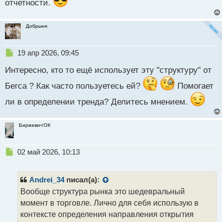
отчетности.
Добрыня
Н
19 апр 2026, 09:45
е
Интересно, кто то ещё использует эту "структуру" от
п
р
Бегса ? Как часто пользуетесь ей?
Помогает
о
ч
ли в определении тренда? Делитесь мнением.
и
т
а
Биржевич'ОК
н
н
ы
Н
02 май 2026, 10:13
й
е
п
п
о
р
Andrei_34
писал(а):
с
о
Вообще структура рынка это шедевральный
т
ч
момент в торговле. Лично для себя использую в
и
т
контексте определения направления открытия