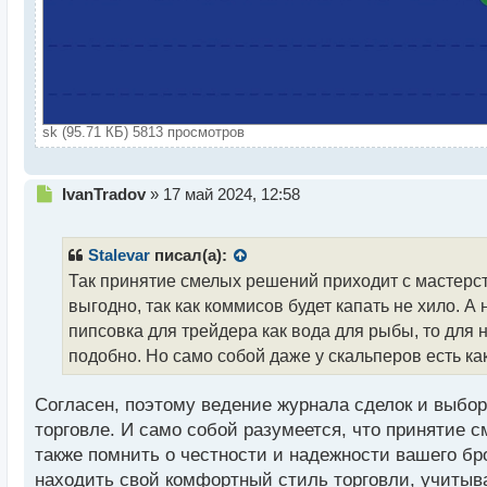
sk (95.71 КБ) 5813 просмотров
Н
IvanTradov
»
17 май 2024, 12:58
е
п
р
Stalevar
писал(а):
о
Так принятие смелых решений приходит с мастерст
ч
выгодно, так как коммисов будет капать не хило. 
и
т
пипсовка для трейдера как вода для рыбы, то для
а
подобно. Но само собой даже у скальперов есть как
н
н
Согласен, поэтому ведение журнала сделок и выбо
ы
й
торговле. И само собой разумеется, что принятие 
п
также помнить о честности и надежности вашего б
о
находить свой комфортный стиль торговли, учитыв
с