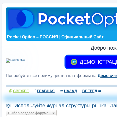
Pocket Option – РОССИЯ | Официальный Сайт
Добро пож
ДЕМОНСТРАЦ
Попробуйте все преимущества платформы на
Демо сче
🍏
СВЕЖЕЕ
⤴️
ГЛАВНАЯ
⬅️
НАЗАД
ВПЕРЕД
➡️
📖 "Используйте журнал структуры рынка" Ла
Выбор раздела форума