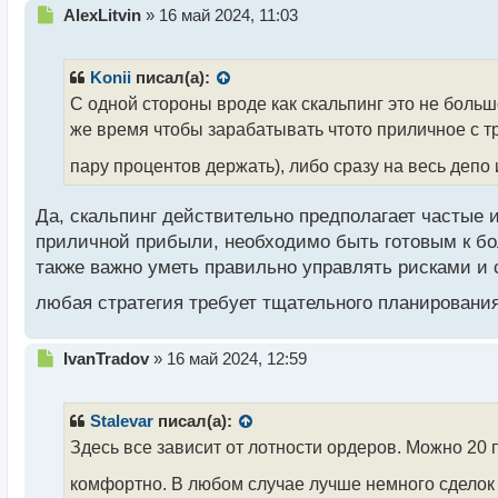
Н
AlexLitvin
»
16 май 2024, 11:03
е
п
р
Konii
писал(а):
о
С одной стороны вроде как скальпинг это не больш
ч
же время чтобы зарабатывать чтото приличное с т
и
т
пару процентов держать), либо сразу на весь депо
а
н
н
Да, скальпинг действительно предполагает частые
ы
приличной прибыли, необходимо быть готовым к бо
й
также важно уметь правильно управлять рисками и 
п
о
любая стратегия требует тщательного планирования
с
т
Н
IvanTradov
»
16 май 2024, 12:59
е
п
р
Stalevar
писал(а):
о
Здесь все зависит от лотности ордеров. Можно 20 п
ч
и
комфортно. В любом случае лучше немного сделок н
т