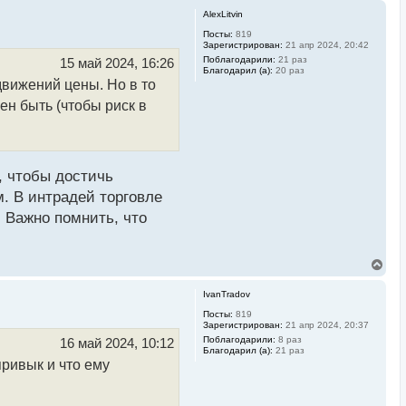
AlexLitvin
Посты:
819
Зарегистрирован:
21 апр 2024, 20:42
Поблагодарили:
21 раз
15 май 2024, 16:26
Благодарил (а):
20 раз
движений цены. Но в то
ен быть (чтобы риск в
, чтобы достичь
. В интрадей торговле
 Важно помнить, что
В
е
р
IvanTradov
н
у
Посты:
819
Зарегистрирован:
21 апр 2024, 20:37
т
ь
Поблагодарили:
8 раз
16 май 2024, 10:12
Благодарил (а):
21 раз
с
привык и что ему
я
к
н
а