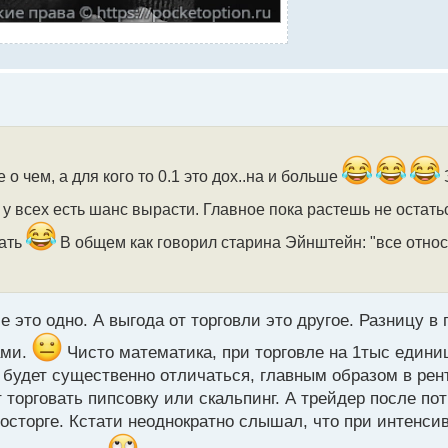
е о чем, а для кого то 0.1 это дох..на и больше
т у всех есть шанс вырасти. Главное пока растешь не остат
вать
В общем как говорил старина Эйнштейн: "все отно
 это одно. А выгода от торговли это другое. Разницу в
ами.
Чисто математика, при торговле на 1тыс едини
 будет существенно отличаться, главным образом в рен
 торговать пипсовку или скальпинг. А трейдер после по
 восторге. Кстати неоднократно слышал, что при интенси