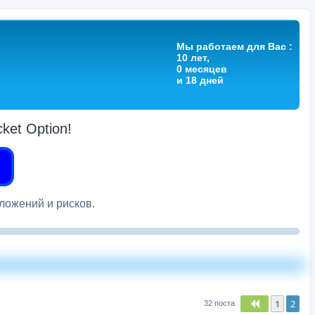
Мы работаем для Вас :
10 лет,
0 месяцев
и 18 дней
et Option!
вложений и рисков.
1
2
Пред.
32 поста