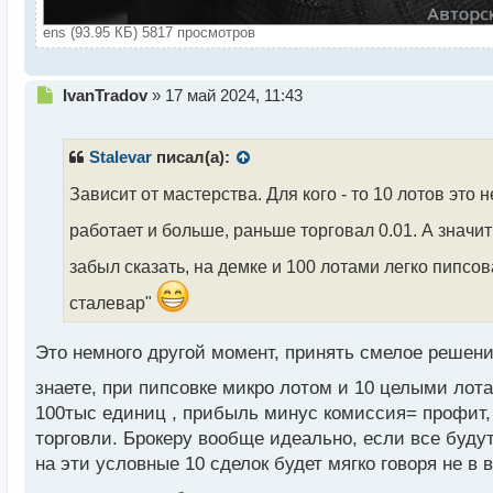
ens (93.95 КБ) 5817 просмотров
Н
IvanTradov
»
17 май 2024, 11:43
е
п
р
Stalevar
писал(а):
о
ч
Зависит от мастерства. Для кого - то 10 лотов это н
и
работает и больше, раньше торговал 0.01. А значи
т
а
забыл сказать, на демке и 100 лотами легко пипсо
н
н
сталевар"
ы
й
п
Это немного другой момент, принять смелое решение
о
знаете, при пипсовке микро лотом и 10 целыми лот
с
т
100тыс единиц , прибыль минус комиссия= профит,
торговли. Брокеру вообще идеально, если все будут
на эти условные 10 сделок будет мягко говоря не в