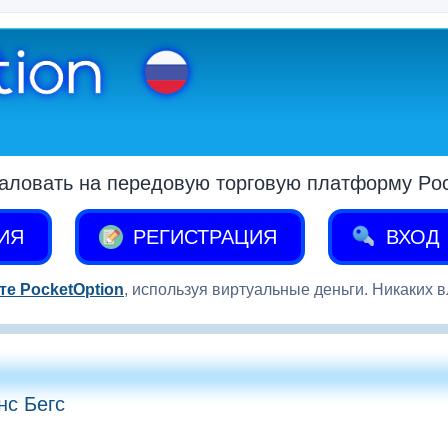
аловать на передовую торговую платформу Pock
ИЯ
РЕГИСТРАЦИЯ
ВХОД
те PocketOption
, используя виртуальные деньги. Никаких 
нс Бегс