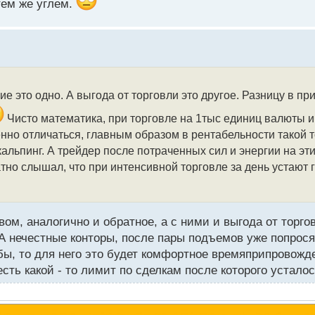
тем же углем.
е это одно. А выгода от торговли это другое. Разницу в пр
Чисто математика, при торговле на 1тыс единиц валюты и
енно отличаться, главным образом в рентабельности такой 
кальпинг. А трейдер после потраченных сил и энергии на эт
ратно слышал, что при интенсивной торговле за день устают
ом, аналогично и обратное, а с ними и выгода от торг
. А нечестные конторы, после пары подъемов уже попрос
ыбы, то для него это будет комфортное времяприпровожд
сть какой - то лимит по сделкам после которого усталос