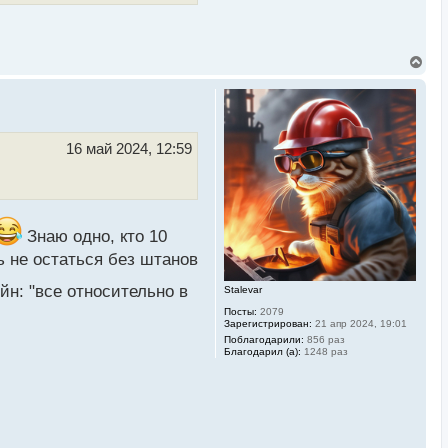
ч
а
л
у
В
е
р
н
у
т
ь
16 май 2024, 12:59
с
я
к
н
а
ч
Знаю одно, кто 10
а
л
ь не остаться без штанов
у
н: "все относительно в
Stalevar
Посты:
2079
Зарегистрирован:
21 апр 2024, 19:01
Поблагодарили:
856 раз
Благодарил (а):
1248 раз