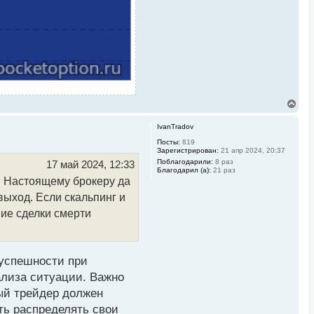
В
е
р
IvanTradov
н
у
Посты:
819
Зарегистрирован:
21 апр 2024, 20:37
т
ь
Поблагодарили:
8 раз
17 май 2024, 12:33
Благодарил (а):
21 раз
с
и. Настоящему брокеру да
я
к
выход. Если скальпинг и
н
а
ние сделки смерти
ч
а
л
у
 успешности при
ализа ситуации. Важно
ый трейдер должен
ть распределять свои