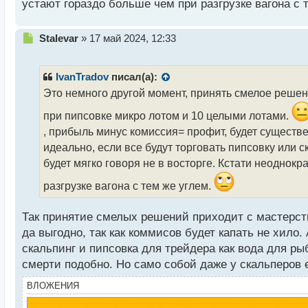
устают гораздо больше чем при разгрузке вагона с 
Н
Stalevar
»
17 май 2024, 12:33
е
п
р
IvanTradov
писал(а):
о
Это немного другой момент, принять смелое решени
ч
и
при пипсовке микро лотом и 10 целыми лотами.
т
, прибыль минус комиссия= профит, будет существ
а
идеально, если все будут торговать пипсовку или с
н
н
будет мягко говоря не в восторге. Кстати неоднок
ы
разгрузке вагона с тем же углем.
й
п
о
Так принятие смелых решений приходит с мастерств
с
да выгодно, так как коммисов будет капать не хило
т
скальпинг и пипсовка для трейдера как вода для р
смерти подобно. Но само собой даже у скальперов е
ВЛОЖЕНИЯ