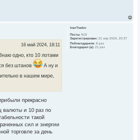
В
е
р
IvanTradov
н
у
Посты:
819
Зарегистрирован:
21 апр 2024, 20:37
т
ь
Поблагодарили:
8 раз
16 май 2024, 18:11
Благодарил (а):
21 раз
с
я
Знаю одно, кто 10 лотами
к
н
ься без штанов
А ну и
а
ч
а
сительно в нашем мире,
л
у
 прибыли прекрасно
ц валюты и 10 раз по
табельности такой
траченных сил и энергии
вной торговле за день