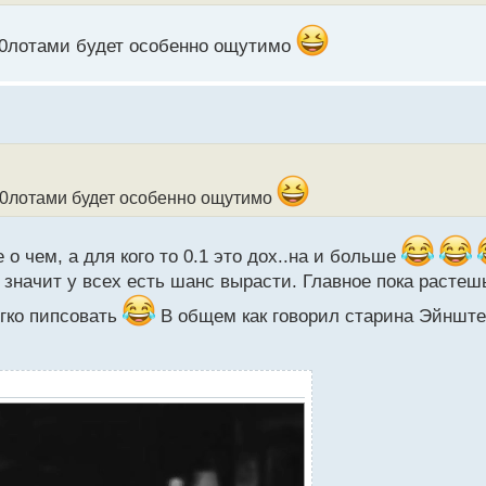
 10лотами будет особенно ощутимо
 10лотами будет особенно ощутимо
е о чем, а для кого то 0.1 это дох..на и больше
 значит у всех есть шанс вырасти. Главное пока растеш
егко пипсовать
В общем как говорил старина Эйнштей