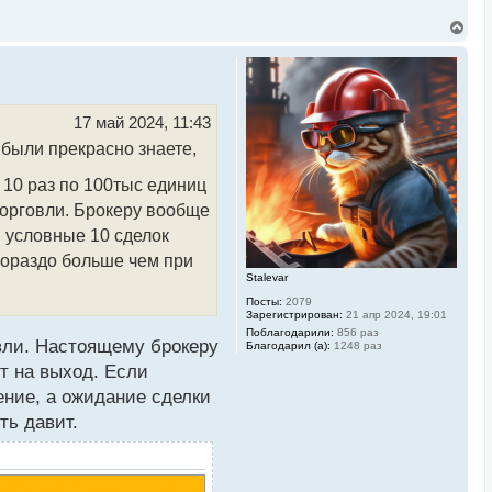
В
е
р
н
у
т
ь
17 май 2024, 11:43
с
ибыли прекрасно знаете,
я
к
н
 10 раз по 100тыс единиц
а
торговли. Брокеру вообще
ч
а
и условные 10 сделок
л
у
 гораздо больше чем при
Stalevar
Посты:
2079
Зарегистрирован:
21 апр 2024, 19:01
Поблагодарили:
856 раз
овли. Настоящему брокеру
Благодарил (а):
1248 раз
ят на выход. Если
ение, а ожидание сделки
ть давит.