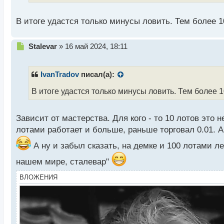
а
н
В итоге удастся только минусы ловить. Тем более
н
ы
й
Н
Stalevar
»
16 май 2024, 18:11
п
е
о
п
с
р
IvanTradov
писал(а):
т
о
ч
В итоге удастся только минусы ловить. Тем более
и
т
а
Зависит от мастерства. Для кого - то 10 лотов это н
н
лотами работает и больше, раньше торговал 0.01. А
н
ы
А ну и забыл сказать, на демке и 100 лотами л
й
нашем мире, сталевар"
п
о
ВЛОЖЕНИЯ
с
т