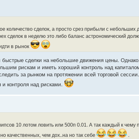
ое количество сделок, а просто срез прибыли с небольших 
рех сделок в неделю это либо баланс астрономический долж
 идти в рынок
 и быстрые сделки на небольшие движения цены. Однако
льшим рискам и иметь хороший контроль над капиталом
следить за рынком на протяжении всей торговой сессии.
 и контроля над рисками.
ипсов 10 лотом ловить или 500п 0.01. А так каждый к чему 
о качественных, чем дох..на но так себе
.