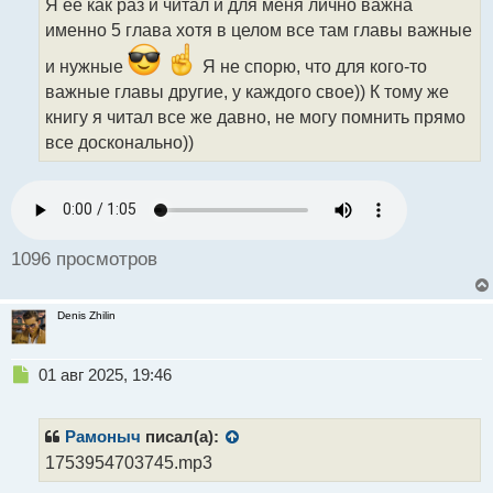
Я ее как раз и читал и для меня лично важна
В 8 основная идея: Рыночные колебания
ч
именно 5 глава хотя в целом все там главы важные
неизбежны и их не стоит бояться. Разумный
и
т
инвестор использует их в свою пользу. Как
и нужные
Я не спорю, что для кого-то
а
использовать колебания: Во время рыночного
важные главы другие, у каждого свое)) К тому же
н
спада покупайте акции хороших компаний, которые
н
книгу я читал все же давно, не могу помнить прямо
стали недооцененными. Во время рыночного
ы
все досконально))
й
подъема будьте осторожны и не покупайте
п
переоцененные активы. Не пытайтесь
о
предсказывать рынок: Грэм предостерегает от
с
т
попыток угадать, когда рынок вырастет или упадет.
1096 просмотров
Фокусируйтесь на долгосрочной перспективе и
стоимости активов.
Будьте готовы к падению: Важно иметь запас
Denis Zhilin
денежных средств для покупки активов во время
спадов. Также необходимо быть психологически
Н
01 авг 2025, 19:46
устойчивым, чтобы не поддаваться панике.
е
В 20 главе. Метафора "Мистера Рынка": Грэм
п
р
представляет рынок как человека (Мистера Рынка),
Рамоныч
писал(а):
о
который каждый день предлагает вам купить или
1753954703745.mp3
ч
продать акции вашей компании. Иногда он в
и