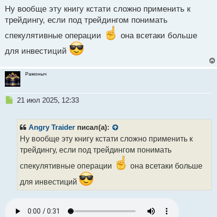
с
Ну вообще эту книгу кстати сложно применить к
т
трейдингу, если под трейдингом понимать
спекулятивные операции
она всетаки больше
для инвестиций
Рамоныч
Н
21 июл 2025, 12:33
е
п
р
Angry Traider
писал(а):
о
Ну вообще эту книгу кстати сложно применить к
ч
трейдингу, если под трейдингом понимать
и
т
спекулятивные операции
она всетаки больше
а
н
для инвестиций
н
ы
й
п