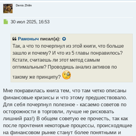
Denis Zhilin
Н
30 июл 2025, 16:53
е
п
р
Рамоныч
писал(а):
о
Так, а что то почерпнул из этой книги, что больше
ч
зашло и почему? И что из 5 главы понравилось?
и
т
Кстати, считаешь ли этот метод самым
а
оптимальным? Проводишь анализ активов по
н
н
такому же принципу?
ы
й
Мне понравилась книга тем, что там четко описаны
п
финансовые кризисы и что этому предшествовало.
о
с
Для себя почерпнул полезное - касаемо советов по
т
осторожности в торговли, лучше не рисковать
лишний раз!) В общем советую ее прочесть, так как
после прочтения некоторые процессы, происходящие
на финансовом рынке станут более понятными и