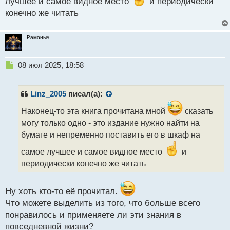
лучшее и самое видное место
и периодически
т
а
конечно же читать
н
н
Рамоныч
ы
й
п
Н
08 июл 2025, 18:58
о
е
с
п
т
р
Linz_2005
писал(а):
о
ч
Наконец-то эта книга прочитана мной
сказать
и
могу только одно - это издание нужно найти на
т
бумаге и непременно поставить его в шкаф на
а
н
самое лучшее и самое видное место
и
н
периодически конечно же читать
ы
й
п
Ну хоть кто-то её прочитал.
о
Что можете выделить из того, что больше всего
с
т
понравилось и применяете ли эти знания в
повседневной жизни?