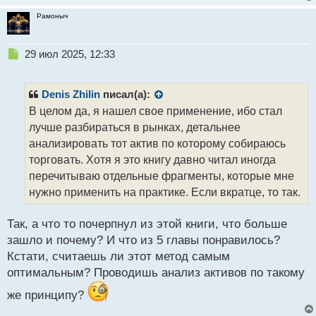
Рамоныч
Н
29 июл 2025, 12:33
е
п
р
Denis Zhilin
писал(а):
о
В целом да, я нашел свое применение, ибо стал
ч
лучше разбираться в рынках, детальнее
и
т
анализировать тот актив по которому собираюсь
а
торговать. Хотя я это книгу давно читал иногда
н
перечитываю отдельные фрагменты, которые мне
н
нужно применить на практике. Если вкратце, то так.
ы
й
п
Так, а что то почерпнул из этой книги, что больше
о
зашло и почему? И что из 5 главы понравилось?
с
Кстати, считаешь ли этот метод самым
т
оптимальным? Проводишь анализ активов по такому
же принципу?