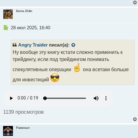
Denis Zhilin
Н
28 июл 2025, 16:40
е
п
р
Angry Traider
писал(а):
о
Ну вообще эту книгу кстати сложно применить к
ч
трейдингу, если под трейдингом понимать
и
т
спекулятивные операции
она всетаки больше
а
н
для инвестиций
н
ы
й
п
о
с
1139 просмотров
т
Рамоныч