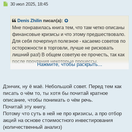
Н
30 июл 2025, 18:45
е
п
р
Denis Zhilin
писал(а):
о
Мне понравилась книга тем, что там четко описаны
ч
финансовые кризисы и что этому предшествовало.
и
т
Для себя почерпнул полезное - касаемо советов по
а
осторожности в торговли, лучше не рисковать
н
лишний раз!) В общем советую ее прочесть, так как
н
после прочтения некоторые процессы,
ы
Нажмите, чтобы раскрыть...
й
происходящие на финансовом рынке станут более
п
понятными и объяснимыми. Еще важный момент,
о
который хочется отметить - это наличие
с
Дэнчик, ну ё маё. Небольшой совет. Перед тем как
комментариев к каждой главе и наличие
т
писать о чём то, ты хотя бы почитай кратное
статистических данных. Что же касается 5 главы -
описание, чтобы понимать о чём речь.
мне понравилось правило выбора акций, прямо
Почитай эту книгу.
хорошо все разложил по полочкам, респект;) Нуу,
Потому что суть в ней не про кризисы, а про отбор
касаемо метода, мне кажется, он отлично подойдет
акций на основе стоимостного инвестирования
для начинающих инвесторов, так как снижает риски,
(количественный анализ)
которые связаны с волатильностью рынка и