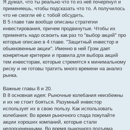
Я думал, что ты реально что то из неё почерпнул и
позволяет инвестировать регулярно без всяких
применяешь, чтобы подсказать что то. А получилось
этих предсказаний рыночных колебаний
НО! С
что не смогли её с тобой обсудить.
другой стороны не гарантирует максимум прибыли..
В 5 главе там вообще описаны стратегии
инвестирования, причем продвинутые. Чтобы их
Опять же как вариант чередовать методы..
применять надо освоить как раз то "выбор акций" про
Например, использовать стратегию
которые описано в 4 главе. "Защитный инвестор и
единовременного инвестирования еще как вариант
обыкновенные акции". Именно в ней Грэм дает
конкретные критерии и правила для выбора акций
тем инвесторам, которые стремятся к минимальному
риску и не готовы тратить много времени на анализ
рынка.
Важные главы 8 и 20.
В 8 основная идея: Рыночные колебания неизбежны
и их не стоит бояться. Разумный инвестор
использует их в свою пользу. Как использовать
колебания: Во время рыночного спада покупайте
акции хороших компаний, которые стали
недооцененными. Во время рыночного подъема