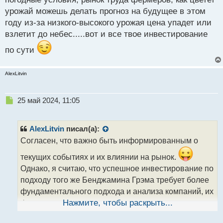
урожай можешь делать прогноз на будущее в этом
году из-за низкого-высокого урожая цена упадет или
взлетит до небес.....вот и все твое инвестирование
по сути
AlexLitvin
Н
25 май 2024, 11:05
е
п
р
AlexLitvin
писал(а):
о
Согласен, что важно быть информированным о
ч
и
текущих событиях и их влиянии на рынок.
т
Однако, я считаю, что успешное инвестирование по
а
подходу того же Бенджамина Грэма требует более
н
н
фундаментального подхода и анализа компаний, их
ы
финансового состояния и перспектив развития, а
Нажмите, чтобы раскрыть...
й
не только исходя из новостной информации. Вы
п