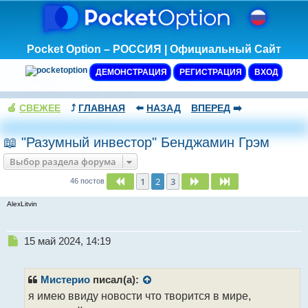
Pocket Option – РОССИЯ | Официальный Сайт
ДЕМОНСТРАЦИЯ
РЕГИСТРАЦИЯ
ВХОД
🍏
СВЕЖЕЕ
⤴️
ГЛАВНАЯ
⬅️
НАЗАД
ВПЕРЕД
➡️
📖 "Разумный инвестор" Бенджамин Грэм
Выбор раздела форума
1
2
3
Пред.
След.
След.
46 постов
AlexLitvin
Н
15 май 2024, 14:19
е
п
р
Мистерио
писал(а):
о
я имею ввиду новости что творится в мире,
ч