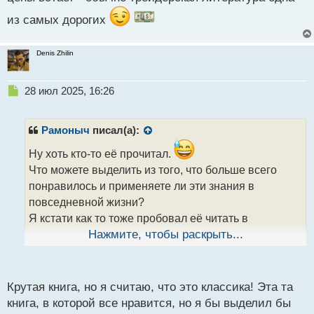
из самых дорогих
Denis Zhilin
Н
28 июл 2025, 16:26
е
п
р
Рамоныч
писал(а):
о
ч
Ну хоть кто-то её прочитал.
и
Что можете выделить из того, что больше всего
т
понравилось и применяете ли эти знания в
а
повседневной жизни?
н
н
Я кстати как то тоже пробовал её читать в
ы
электронном варианте, но не осилил и половины,
Нажмите, чтобы раскрыть...
й
оставил на потом, а когда нашел другую книгу, про
п
эту и вовсе забыл.
о
с
Крутая книга, но я считаю, что это классика! Эта та
т
книга, в которой все нравится, но я бы выделил бы