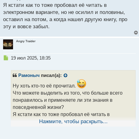
Я кстати как то тоже пробовал её читать в
электронном варианте, но не осилил и половины,
оставил на потом, а когда нашел другую книгу, про
эту и вовсе забыл.
Angry Traider
Н
19 июл 2025, 18:35
е
п
р
Рамоныч
писал(а):
о
ч
Ну хоть кто-то её прочитал.
и
Что можете выделить из того, что больше всего
т
понравилось и применяете ли эти знания в
а
повседневной жизни?
н
н
Я кстати как то тоже пробовал её читать в
ы
электронном варианте, но не осилил и половины,
Нажмите, чтобы раскрыть...
й
оставил на потом, а когда нашел другую книгу, про
п
эту и вовсе забыл.
о