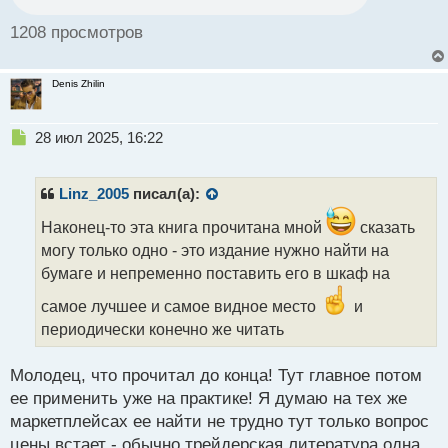
о
с
1208 просмотров
т
Denis Zhilin
Н
28 июл 2025, 16:22
е
п
р
Linz_2005
писал(а):
о
ч
Наконец-то эта книга прочитана мной
сказать
и
могу только одно - это издание нужно найти на
т
бумаге и непременно поставить его в шкаф на
а
н
самое лучшее и самое видное место
и
н
периодически конечно же читать
ы
й
п
Молодец, что прочитал до конца! Тут главное потом
о
ее применить уже на практике! Я думаю на тех же
с
маркетплейсах ее найти не трудно тут только вопрос
т
цены встает - обычно трейдерская литература одна