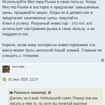
Используйте Мистера Рынка в свою пользу: Когда
Мистер Рынок в восторге и предлагает завышенные
цены, продавайте акции. Когда он в депрессии и
предлагает заниженные цены, покупайте.
Ключ к успеху: Разумный инвестор - это тот, кто
использует настроения рынка в свою пользу, а не
поддается им.
Короче, всем кому интересно инвестирование эта
книга может быть неплохой базой знаний. Главное не
спешить с чтением.
Denis Zhilin
Н
31 июл 2025, 12:27
е
п
р
Рамоныч
писал(а):
о
Дэнчик, ну ё маё. Небольшой совет. Перед тем как
ч
писать о чём то, ты хотя бы почитай кратное
и