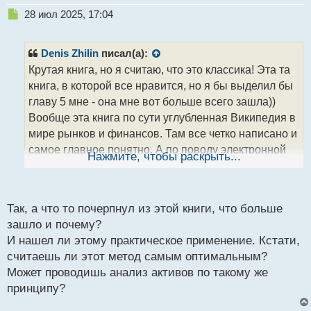
Н
28 июл 2025, 17:04
е
п
р
Denis Zhilin
писал(а):
о
Крутая книга, но я считаю, что это классика! Эта та
ч
книга, в которой все нравится, но я бы выделил бы
и
т
главу 5 мне - она мне вот больше всего зашла))
а
Вообще эта книга по сути углубленная Википедия в
н
мире рынков и финансов. Там все четко написано и
н
самое главное понятно. А по поводу электронной
ы
Нажмите, чтобы раскрыть...
й
книги у меня в подписку Яндекс плюса входят
п
Яндекс книги и я там периодически их читаю, но
о
опять же то, что мне нужно почерпнуть на данный
с
Так, а что то почерпнул из этой книги, что больше
т
момент
зашло и почему?
И нашел ли этому практическое применение. Кстати,
считаешь ли этот метод самым оптимальным?
Может проводишь анализ активов по такому же
принципу?