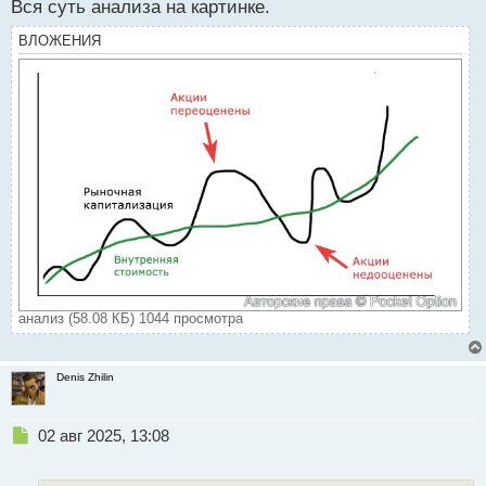
с
Вся суть анализа на картинке.
т
ВЛОЖЕНИЯ
анализ (58.08 КБ) 1044 просмотра
Denis Zhilin
Н
02 авг 2025, 13:08
е
п