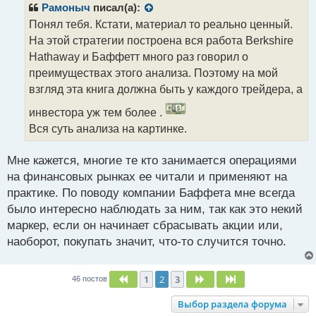
р
Рамоныч
писал(а):
о
Понял тебя. Кстати, материал то реально ценный.
ч
На этой стратегии построена вся работа Berkshire
и
т
Hathaway и Баффетт много раз говорил о
а
преимуществах этого анализа. Поэтому на мой
н
взгляд эта книга должна быть у каждого трейдера, а
н
ы
инвестора уж тем более .
й
Вся суть анализа на картинке.
п
о
с
Мне кажется, многие те кто занимается операциями
т
на финансовых рынках ее читали и применяют на
практике. По поводу компании Баффета мне всегда
было интересно наблюдать за ним, так как это некий
маркер, если он начинает сбрасывать акции или,
наоборот, покупать значит, что-то случится точно.
1
2
3
Пред.
След.
След.
46 постов
Выбор раздела форума