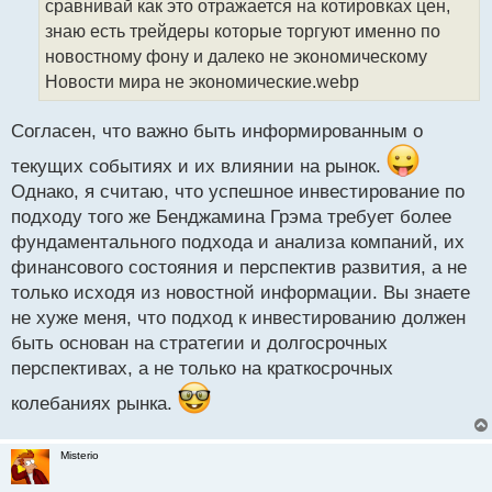
сравнивай как это отражается на котировках цен,
и
т
знаю есть трейдеры которые торгуют именно по
а
новостному фону и далеко не экономическому
н
Новости мира не экономические.webp
н
ы
й
Согласен, что важно быть информированным о
п
текущих событиях и их влиянии на рынок.
о
с
Однако, я считаю, что успешное инвестирование по
т
подходу того же Бенджамина Грэма требует более
фундаментального подхода и анализа компаний, их
финансового состояния и перспектив развития, а не
только исходя из новостной информации. Вы знаете
не хуже меня, что подход к инвестированию должен
быть основан на стратегии и долгосрочных
перспективах, а не только на краткосрочных
колебаниях рынка.
Misterio