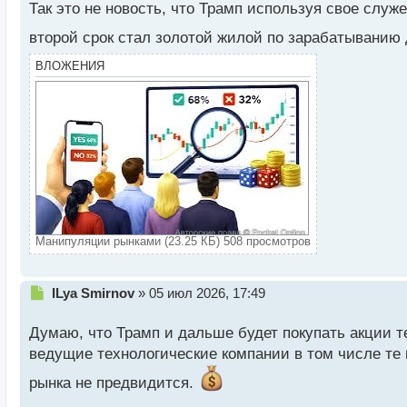
п
Так это не новость, что Трамп используя свое служ
р
увеличиваться.
о
второй срок стал золотой жилой по зарабатыванию 
ч
Следовательно, можно утверждать, что Трамп спосо
и
ВЛОЖЕНИЯ
поставлены значительные личные инвестиции, пре
т
а
н
Второго апреля прошлого года было объявлено о в
н
9 апреля Трамп отложил введение повышенных пошл
ы
переговорам и обсуждению ситуации.
й
п
о
А как вы думаете, в какие еще проекты и акции б
с
рынком?
т
Манипуляции рынками (23.25 КБ) 508 просмотров
Н
ILya Smirnov
»
05 июл 2026, 17:49
е
п
Думаю, что Трамп и дальше будет покупать акции 
р
ведущие технологические компании в том числе те к
о
ч
рынка не предвидится.
и
т