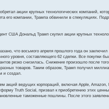
бретал акции крупных технологических компаний, котор
ета его компании, Трампа обвинили в спекуляциях. Под
идент США Дональд Трамп скупил акции крупных техноло
азано, что восьмого апреля прошлого года он заключил 
очного уровня, составляющего 62 сделки. Все покупки б
гантов резко снизилась. Снижение произошло после того
бразных товаров. Таким образом, Трамп получил милли
м и создал.
ем акций ведущих корпораций, включая Apple, Amazon, Nv
тформу Truth Social, призвал к приобретению этих ценны
тановленные таможенные пошлины. После этого заявлен