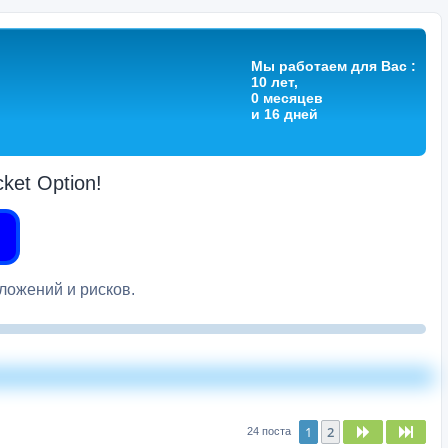
Мы работаем для Вас :
10 лет,
0 месяцев
и 16 дней
et Option!
вложений и рисков.
1
2
След.
След
24 поста