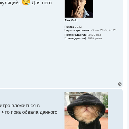
т
екуляций.
Для него
ь
с
я
к
их состоянии: на карту
Alex Gold
н
а
Посты:
2932
ч
Зарегистрирован:
29 окт 2025, 20:23
а
Поблагодарили:
2479 раз
л
ятков стран. Однако уже
Благодарил (а):
1662 раза
у
вили готовность к
тывать на манипуляции
В
е
р
н
у
т
итро вложиться в
ь
 что пока обвала данного
с
я
к
н
а