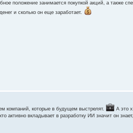
ебное положение занимается покупкой акций, а также сп
денег и сколько он еще заработает.
бен влиять на рынки и имеет личную заинтересованность в 
вышающие те, что были у его предшественников.
ведении пошлин различного размера против нескольких дес
ин на 90 дней, объяснив это тем, что многие страны проя
удет вкладываться Дональд Трамп? Продолжит ли он зараба
тем компаний, которые в будущем выстрелят.
А это х
то активно вкладывает в разработку ИИ значит он знает,