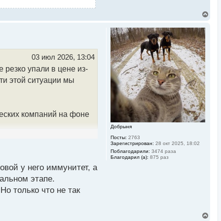
В
е
р
н
у
т
ь
03 июл 2026, 13:04
с
резко упали в цене из-
я
к
ти этой ситуации мы
н
а
ч
а
л
ческих компаний на фоне
у
Добрыня
Посты:
2763
Зарегистрирован:
28 окт 2025, 18:02
7 сделок по покупке
Поблагодарили:
3474 раза
Благодарил (а):
875 раз
 сделаны в последний из 4
овой у него иммунитет, а
резидент объявил о планах
альном этапе.
ов, приобретая активы во
о только что не так
, Alphabet и Microsoft. 9
В