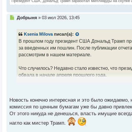
Президент США, Дональд Трамп заработал миллиарды на скупке ак
Н
Добрыня
»
03 июл 2026, 13:45
е
п
р
Ksenia Milova
писал(а):
о
В прошлом году президент США Дональд Трамп прио
ч
за введенных им пошлин. После публикации отчета
и
т
рассмотрим в нашем материале.
а
н
Что случилось? Недавно стало известно, что през
н
обвала в начале апреля прошлого года.
ы
й
п
Трампом был предоставлен отчет, в котором было у
о
акций. Этот показатель в пять раз выше среднесут
с
Новость конечно интересная и это было ожидаемо, н
дней, когда стоимость акций компаний техногигант
т
комиссия по ценным бумагам уже бы давно привлекл
ввести высокие тарифы на импорт разнообразных 
От этого никуда не денешься, власть имущие всегд
время кризиса, который он сам и создал.
нагло как мистер Трамп.
В отчете указано, что Дональд Трамп стал владельц