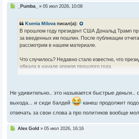
апреля президент США, через свою платформу Truth
Н
_Pumba_
»
05 июл 2026, 10:08
пересмотрел и частично отменил ранее установле
е
п
увеличиваться.
р
Ksenia Milova
писал(а):
о
В прошлом году президент США Дональд Трамп прио
Следовательно, можно утверждать, что Трамп спосо
ч
за введенных им пошлин. После публикации отчета
и
поставлены значительные личные инвестиции, пре
т
рассмотрим в нашем материале.
а
Второго апреля прошлого года было объявлено о в
н
Что случилось? Недавно стало известно, что през
9 апреля Трамп отложил введение повышенных пошл
н
обвала в начале апреля прошлого года.
ы
переговорам и обсуждению ситуации.
й
п
Трампом был предоставлен отчет, в котором было у
А как вы думаете, в какие еще проекты и акции б
о
акций. Этот показатель в пять раз выше среднесут
с
рынком?
Не удивительно.. это называется быстрые деньги.. 
дней, когда стоимость акций компаний техногигант
т
ввести высокие тарифы на импорт разнообразных 
выхода... и сиди балдей
канеш продолжит подо
время кризиса, который он сам и создал.
отвечать за свои слова а про политиков вообще мо
В отчете указано, что Дональд Трамп стал владельц
Н
Alex Gold
»
05 июл 2026, 16:16
апреля президент США, через свою платформу Truth
е
пересмотрел и частично отменил ранее установле