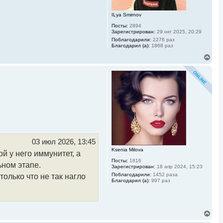
ч
а
ILya Smirnov
л
Посты:
2894
у
Зарегистрирован:
29 окт 2025, 20:29
Поблагодарили:
2276 раз
Благодарил (а):
1868 раз
В
е
р
н
у
т
ь
с
я
к
н
а
ч
03 июл 2026, 13:45
а
Ksenia Milova
й у него иммунитет, а
л
Посты:
1816
у
ьном этапе.
Зарегистрирован:
18 апр 2024, 15:23
Поблагодарили:
1452 раза
олько что не так нагло
Благодарил (а):
997 раз
В
е