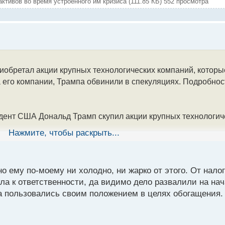
тивов во время устроенного им кризиса (111.85 КБ) 552 просмотра
бретал акции крупных технологических компаний, которые 
 его компании, Трампа обвинили в спекуляциях. Подробнос
идент США Дональд Трамп скупил акции крупных технологи
Нажмите, чтобы раскрыть...
казано, что восьмого апреля прошлого года он заключил 32
очного уровня, составляющего 62 сделки. Все покупки были
о ему по-моему ни холодно, ни жарко от этого. От налог
ов резко снизилась. Снижение произошло после того, как п
а к ответственности, да видимо дело развалили на нач
товаров. Таким образом, Трамп получил миллиарды доллар
а пользовались своим положением в целях обогащения. Н
ем акций ведущих корпораций, включая Apple, Amazon, Nvidia