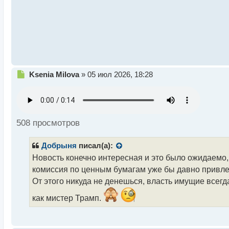
а
н
н
ы
й
п
о
с
Н
Ksenia Milova
»
05 июл 2026, 18:28
т
е
п
р
о
ч
508 просмотров
и
т
Добрыня
писал(а):
а
н
Новость конечно интересная и это было ожидаемо, н
н
комиссия по ценным бумагам уже бы давно привлек
ы
От этого никуда не денешься, власть имущие всегд
й
п
как мистер Трамп.
о
с
т