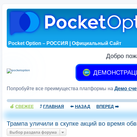
Pocket Option – РОССИЯ | Официальный Сайт
Добро пож
ДЕМОНСТРАЦ
Попробуйте все преимущества платформы на
Демо сче
🍏
СВЕЖЕЕ
⤴️
ГЛАВНАЯ
⬅️
НАЗАД
ВПЕРЕД
➡️
Трампа уличили в скупке акций во время об
Выбор раздела форума