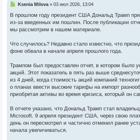
Н
Ksenia Milova
»
03 июл 2026, 13:04
е
В прошлом году президент США Дональд Трамп прио
п
р
из-за введенных им пошлин. После публикации отч
о
мы рассмотрим в нашем материале.
ч
и
т
Что случилось? Недавно стало известно, что през
а
фоне обвала в начале апреля прошлого года.
н
н
Трампом был предоставлен отчет, в котором было ук
ы
й
акций. Этот показатель в пять раз выше среднесут
п
из 4 дней, когда стоимость акций компаний техноги
о
о планах ввести высокие тарифы на импорт разноо
с
приобретая активы во время кризиса, который он са
т
В отчете указано, что Дональд Трамп стал владельц
Microsoft. 9 апреля президент США, через свою пла
день он пересмотрел и частично отменил ранее ус
начала увеличиваться.