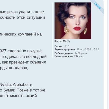
ые резко упали в цене
робности этой ситуации
гических компаний на
Ksenia Milova
Посты:
1816
Зарегистрирован:
18 апр 2024, 15:23
327 сделок по покупке
Поблагодарили:
1452 раза
ыли сделаны в последний
Благодарил (а):
997 раз
, как президент объявил
арды долларов,
idia, Alphabet и
х бумаг. Позже в тот же
ия стоимость акций