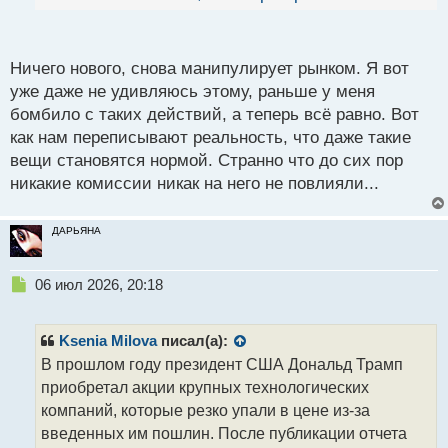
й
нашем материале.
п
о
Что случилось? Недавно стало известно, что
с
Ничего нового, снова манипулирует рынком. Я вот
президент США Дональд Трамп скупил акции
т
уже даже не удивляюсь этому, раньше у меня
крупных технологических компаний на фоне обвала
бомбило с таких действий, а теперь всё равно. Вот
в начале апреля прошлого года.
как нам переписывают реальность, что даже такие
вещи становятся нормой. Странно что до сих пор
Трампом был предоставлен отчет, в котором было
никакие комиссии никак на него не повлияли...
указано, что восьмого апреля прошлого года он
заключил 327 сделок по покупке акций. Этот
ДАРЬЯНА
показатель в пять раз выше среднесуточного
уровня, составляющего 62 сделки. Все покупки
были сделаны в последний из 4 дней, когда
Н
06 июл 2026, 20:18
е
стоимость акций компаний техногигантов резко
п
снизилась. Снижение произошло после того, как
р
Ksenia Milova
писал(а):
президент объявил о планах ввести высокие
о
В прошлом году президент США Дональд Трамп
ч
тарифы на импорт разнообразных товаров. Таким
приобретал акции крупных технологических
и
образом, Трамп получил миллиарды долларов,
т
компаний, которые резко упали в цене из-за
приобретая активы во время кризиса, который он
а
введенных им пошлин. После публикации отчета
сам и создал.
н