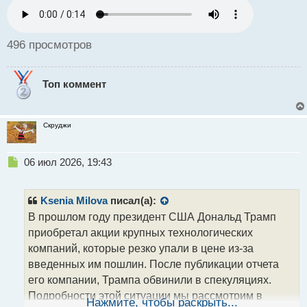
н
н
ы
й
496 просмотров
п
о
с
Топ коммент
т
Скруджи
Н
06 июл 2026, 19:43
е
п
р
Ksenia Milova
писал(а):
о
В прошлом году президент США Дональд Трамп
ч
приобретал акции крупных технологических
и
т
компаний, которые резко упали в цене из-за
а
введенных им пошлин. После публикации отчета
н
его компании, Трампа обвинили в спекуляциях.
н
Подробности этой ситуации мы рассмотрим в
ы
Нажмите, чтобы раскрыть...