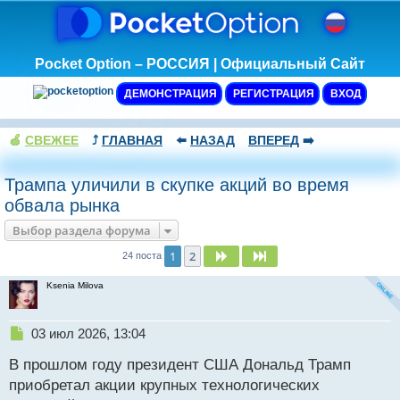
Pocket Option – РОССИЯ | Официальный Сайт
ДЕМОНСТРАЦИЯ
РЕГИСТРАЦИЯ
ВХОД
🍏
СВЕЖЕЕ
⤴️
ГЛАВНАЯ
⬅️
НАЗАД
ВПЕРЕД
➡️
Трампа уличили в скупке акций во время
обвала рынка
Выбор раздела форума
1
2
След.
След.
24 поста
Ksenia Milova
Н
03 июл 2026, 13:04
е
В прошлом году президент США Дональд Трамп
п
р
приобретал акции крупных технологических
о