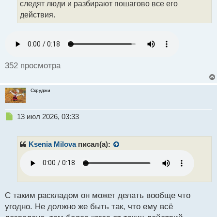
следят люди и разбирают пошагово все его
н
действия.
ы
й
п
о
с
т
352 просмотра
Скруджи
Н
13 июл 2026, 03:33
е
п
р
Ksenia Milova
писал(а):
о
ч
и
т
а
н
С таким раскладом он может делать вообще что
н
угодно. Не должно же быть так, что ему всё
ы