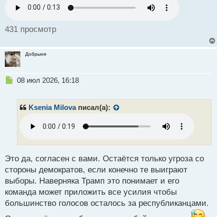
о
с
Второго апреля прошлого года было объявлено о
т
введении пошлин различного размера против
431 просмотр
нескольких десятков стран. Однако уже 9 апреля
Трамп отложил введение повышенных пошлин на
Добрыня
90 дней, объяснив это тем, что многие страны
проявили готовность к переговорам и обсуждению
Н
08 июл 2026, 16:18
ситуации.
е
п
А как вы думаете, в какие еще проекты и акции
р
Ksenia Milova
писал(а):
о
будет вкладываться Дональд Трамп? Продолжит ли
ч
он зарабатывать на манипуляции рынком?
и
т
а
н
Это да, согласен с вами. Остаётся только угроза со
н
стороны демократов, если конечно те выиграют
ы
выборы. Наверняка Трамп это понимает и его
й
команда может приложить все усилия чтобы
п
о
большинство голосов осталось за республиканцами.
с