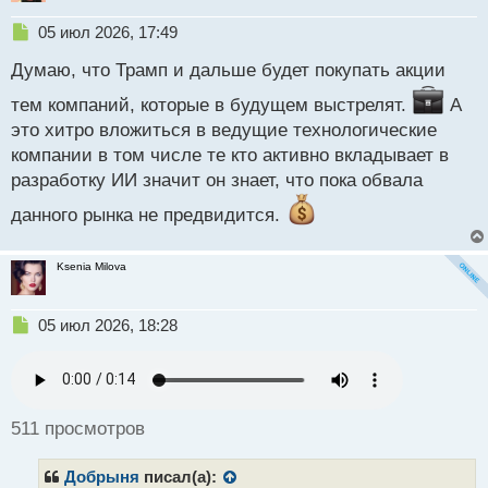
поставлены значительные личные инвестиции,
Н
05 июл 2026, 17:49
превышающие те, что были у его
е
предшественников.
Думаю, что Трамп и дальше будет покупать акции
п
р
тем компаний, которые в будущем выстрелят.
А
о
Второго апреля прошлого года было объявлено о
это хитро вложиться в ведущие технологические
ч
введении пошлин различного размера против
и
компании в том числе те кто активно вкладывает в
нескольких десятков стран. Однако уже 9 апреля
т
разработку ИИ значит он знает, что пока обвала
а
Трамп отложил введение повышенных пошлин на
н
данного рынка не предвидится.
90 дней, объяснив это тем, что многие страны
н
проявили готовность к переговорам и обсуждению
ы
й
ситуации.
Ksenia Milova
п
о
А как вы думаете, в какие еще проекты и акции
Н
с
05 июл 2026, 18:28
будет вкладываться Дональд Трамп? Продолжит ли
е
т
п
он зарабатывать на манипуляции рынком?
р
о
ч
511 просмотров
и
т
Добрыня
писал(а):
а