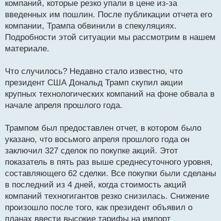
компаний, которые резко упали в цене из-за
ч
введенных им пошлин. После публикации отчета его
и
т
компании, Трампа обвинили в спекуляциях.
а
Подробности этой ситуации мы рассмотрим в нашем
н
материале.
н
ы
й
Что случилось? Недавно стало известно, что
п
президент США Дональд Трамп скупил акции
о
крупных технологических компаний на фоне обвала в
с
начале апреля прошлого года.
т
Трампом был предоставлен отчет, в котором было
указано, что восьмого апреля прошлого года он
заключил 327 сделок по покупке акций. Этот
показатель в пять раз выше среднесуточного уровня,
составляющего 62 сделки. Все покупки были сделаны
в последний из 4 дней, когда стоимость акций
компаний техногигантов резко снизилась. Снижение
произошло после того, как президент объявил о
планах ввести высокие тарифы на импорт