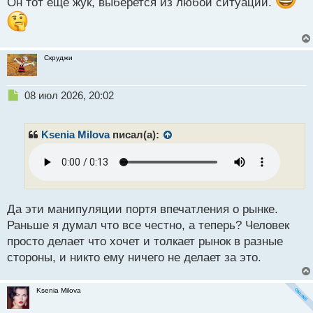
Он тот ещё жук, выберется из любой ситуации.
т
Скруджи
Н
08 июл 2026, 20:02
е
п
р
Ksenia Milova
писал(а):
о
ч
и
т
а
н
Да эти манипуляции портя впечатления о рынке.
н
Раньше я думал что все честно, а теперь? Человек
ы
просто делает что хочет и толкает рынок в разные
й
стороны, и никто ему ничего не делает за это.
п
о
с
Ksenia Milova
т