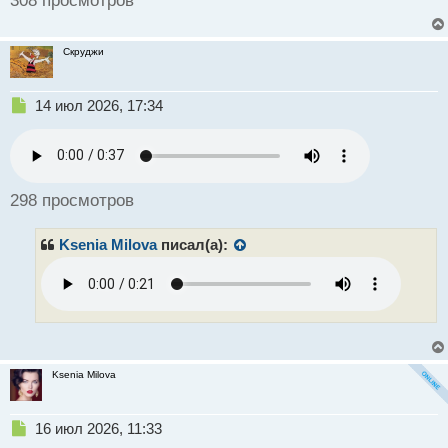
308 просмотров
Скруджи
Н
14 июл 2026, 17:34
е
п
р
о
ч
298 просмотров
и
т
Ksenia Milova
писал(а):
а
н
н
ы
й
п
о
с
Ksenia Milova
т
Н
16 июл 2026, 11:33
е