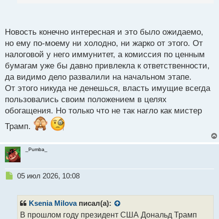
нашем материале.
п
о
Что случилось? Недавно стало известно, что
с
Новость конечно интересная и это было ожидаемо,
президент США Дональд Трамп скупил акции
т
но ему по-моему ни холодно, ни жарко от этого. От
крупных технологических компаний на фоне обвала
налоговой у него иммунитет, а комиссия по ценным
в начале апреля прошлого года.
бумагам уже бы давно привлекла к ответственности,
да видимо дело развалили на начальном этапе.
Трампом был предоставлен отчет, в котором было
От этого никуда не денешься, власть имущие всегда
указано, что восьмого апреля прошлого года он
пользовались своим положением в целях
заключил 327 сделок по покупке акций. Этот
обогащения. Но только что не так нагло как мистер
показатель в пять раз выше среднесуточного
уровня, составляющего 62 сделки. Все покупки
Трамп.
были сделаны в последний из 4 дней, когда
стоимость акций компаний техногигантов резко
_Pumba_
снизилась. Снижение произошло после того, как
президент объявил о планах ввести высокие
Н
05 июл 2026, 10:08
тарифы на импорт разнообразных товаров. Таким
е
образом, Трамп получил миллиарды долларов,
п
р
приобретая активы во время кризиса, который он
Ksenia Milova
писал(а):
о
В прошлом году президент США Дональд Трамп
сам и создал.