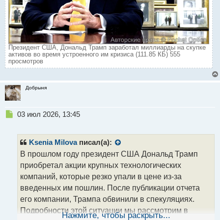
Президент США, Дональд Трамп заработал миллиарды на скупке
активов во время устроенного им кризиса (111.85 КБ) 555
просмотров
Добрыня
Н
03 июл 2026, 13:45
е
п
р
Ksenia Milova
писал(а):
о
В прошлом году президент США Дональд Трамп
ч
приобретал акции крупных технологических
и
т
компаний, которые резко упали в цене из-за
а
введенных им пошлин. После публикации отчета
н
его компании, Трампа обвинили в спекуляциях.
н
Подробности этой ситуации мы рассмотрим в
ы
Нажмите, чтобы раскрыть...
й