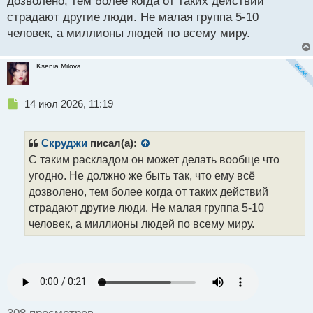
дозволено, тем более когда от таких действий
й
страдают другие люди. Не малая группа 5-10
п
о
человек, а миллионы людей по всему миру.
с
т
Ksenia Milova
Н
14 июл 2026, 11:19
е
п
р
Скруджи
писал(а):
о
С таким раскладом он может делать вообще что
ч
угодно. Не должно же быть так, что ему всё
и
т
дозволено, тем более когда от таких действий
а
страдают другие люди. Не малая группа 5-10
н
человек, а миллионы людей по всему миру.
н
ы
й
п
о
с
т