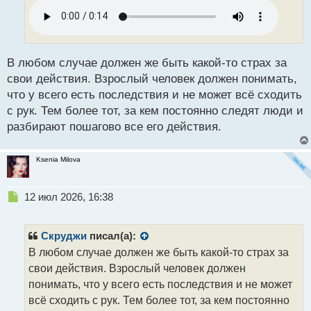
ч
и
т
а
н
В любом случае должен же быть какой-то страх за
н
свои действия. Взрослый человек должен понимать,
ы
что у всего есть последствия и не может всё сходить
й
с рук. Тем более тот, за кем постоянно следят люди и
п
о
разбирают пошагово все его действия.
с
т
Ksenia Milova
Н
12 июл 2026, 16:38
е
п
р
Скруджи
писал(а):
о
В любом случае должен же быть какой-то страх за
ч
свои действия. Взрослый человек должен
и
т
понимать, что у всего есть последствия и не может
а
всё сходить с рук. Тем более тот, за кем постоянно
н