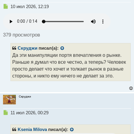
Н
10 июл 2026, 12:19
е
п
р
о
ч
379 просмотров
и
т
Скруджи
писал(а):
а
н
Да эти манипуляции портя впечатления о рынке.
н
Раньше я думал что все честно, а теперь? Человек
ы
просто делает что хочет и толкает рынок в разные
й
стороны, и никто ему ничего не делает за это.
п
о
с
т
Скруджи
Н
11 июл 2026, 00:29
е
п
р
Ksenia Milova
писал(а):
о