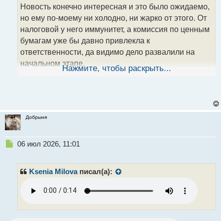
н
Новость конечно интересная и это было ожидаемо,
н
но ему по-моему ни холодно, ни жарко от этого. От
ы
налоговой у него иммунитет, а комиссия по ценным
й
бумагам уже бы давно привлекла к
п
о
ответственности, да видимо дело развалили на
с
начальном этапе.
т
Нажмите, чтобы раскрыть...
От этого никуда не денешься, власть имущие всегда
пользовались своим положением в целях
обогащения. Но только что не так нагло как мистер
Трамп.
Добрыня
Н
06 июл 2026, 11:01
е
п
р
Ksenia Milova
писал(а):
о
ч
и
т
а