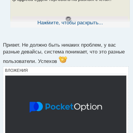
а
н
н
ы
Нажмите, чтобы раскрыть...
й
п
о
с
Привет. Не должно быть никаких проблем, у вас
т
разные девайсы, система понимает, что это разные
пользователи. Успехов
ВЛОЖЕНИЯ