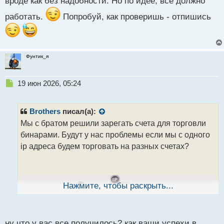
вроде как без надобности. Но по идее, все должно
работать.
Попробуй, как проверишь - отпишись
Фунтик_я
Н
19 июн 2026, 05:24
е
п
р
Brothers
писал(а):
о
Мы с братом решили зарегать счета для торговли
ч
бинарами. Будут у нас проблемы если мы с одного
и
т
ip адреса будем торговать на разных счетах?
а
н
н
ы
Нажмите, чтобы раскрыть...
й
п
о
с
ну что у вас все получилось? как ваши успехи в