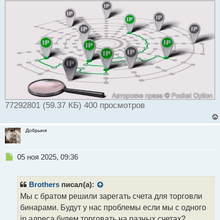
т
а
н
н
ы
й
п
о
с
т
77292801 (59.37 КБ) 400 просмотров
Добрыня
Н
05 ноя 2025, 09:36
е
п
р
Brothers
писал(а):
о
Мы с братом решили зарегать счета для торговли
ч
бинарами. Будут у нас проблемы если мы с одного
и
т
ip адреса будем торговать на разных счетах?