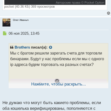
pocket (40.36 КБ) 369 просмотров
Олег Иваныч
Н
06 ноя 2025, 13:45
е
п
р
Brothers
писал(а):
о
Мы с братом решили зарегать счета для торговли
ч
бинарами. Будут у нас проблемы если мы с одного
и
т
ip адреса будем торговать на разных счетах?
а
н
н
ы
Нажмите, чтобы раскрыть...
й
п
о
с
Не думаю что могут быть какието проблемы, если
т
оба кошелька верифицированы, пополняются с