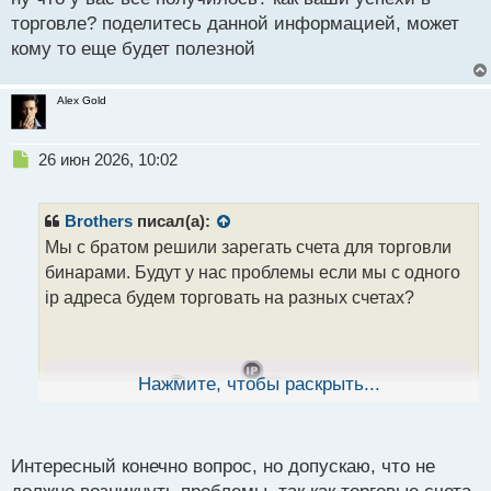
т
торговле? поделитесь данной информацией, может
кому то еще будет полезной
Alex Gold
Н
26 июн 2026, 10:02
е
п
р
Brothers
писал(а):
о
Мы с братом решили зарегать счета для торговли
ч
бинарами. Будут у нас проблемы если мы с одного
и
т
ip адреса будем торговать на разных счетах?
а
н
н
ы
Нажмите, чтобы раскрыть...
й
п
о
с
Интересный конечно вопрос, но допускаю, что не
т