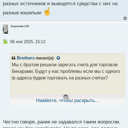
разных источников и выводятся средства с них на
разные кошельки
Биржевич'ОК
Н
06 ноя 2025, 15:12
е
п
р
Brothers
писал(а):
о
Мы с братом решили зарегать счета для торговли
ч
бинарами. Будут у нас проблемы если мы с одного
и
т
ip адреса будем торговать на разных счетах?
а
н
н
ы
Нажмите, чтобы раскрыть...
й
п
о
с
Честно говоря, ранее не задавался таким вопросом,
т