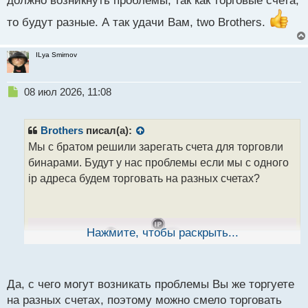
должно возникнуть проблемы, так как торговые счета,
то будут разные. А так удачи Вам, two Brothers.
ILya Smirnov
Н
08 июл 2026, 11:08
е
п
р
Brothers
писал(а):
о
Мы с братом решили зарегать счета для торговли
ч
бинарами. Будут у нас проблемы если мы с одного
и
т
ip адреса будем торговать на разных счетах?
а
н
н
ы
Нажмите, чтобы раскрыть...
й
п
о
с
Да, с чего могут возникать проблемы Вы же торгуете
т
на разных счетах, поэтому можно смело торговать