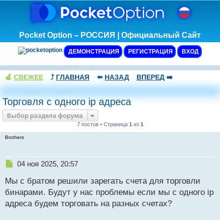
Pocket Option – РОССИЯ | Официальный Сайт
ДЕМОНСТРАЦИЯ
РЕГИСТРАЦИЯ
ВХОД
🍏
СВЕЖЕЕ
⤴️
ГЛАВНАЯ
⬅️
НАЗАД
ВПЕРЕД
➡️
Торговля с одного ip адреса
Выбор раздела форума
7 постов • Страница
1
из
1
Brothers
Н
04 ноя 2025, 20:57
е
Мы с братом решили зарегать счета для торговли
п
р
бинарами. Будут у нас проблемы если мы с одного ip
о
адреса будем торговать на разных счетах?
ч
и