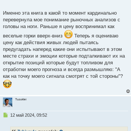
статей, объединенных в единое целое.
о
с
Именно эта книга в какой то момент кардинально
т
перевернула мое понимание рыночных анализов с
головы на ноги. Раньше я цену воспринимал как
веселые горки вверх-вниз
Теперь я оцениваю
цену как действия живых людей пытаясь
предугадать наперед какие они испытывают в этом
месте страхи и эмоции которые подталкивают их на
открытие позиций которые будут топливом для
отработки моего прогноза и всегда размышляю: "А
как на точку моего сигнала смотрят с той стороны"?
Tuzuklei
Н
12 май 2024, 09:52
е
п
р