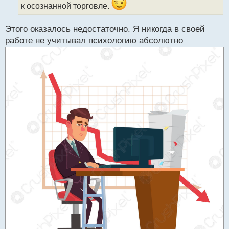
к осознанной торговле.
а
н
н
Этого оказалось недостаточно. Я никогда в своей
ы
работе не учитывал психологию абсолютно
й
п
о
с
т