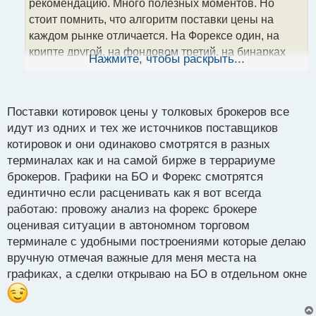
т
рекомендацию. Много полезных моментов. Но
а
стоит помнить, что алгоритм поставки цены на
н
каждом рынке отличается. На Форексе один, на
н
крипте другой, на фондовом третий, на бинарках
ы
Нажмите, чтобы раскрыть...
й
четвертый. А в остальном можно без проблем,
п
применять данный подход. Желательно в купе с
о
другими стратегиями для повышения
с
Поставки котировок цены у толковых брокеров все
результативности.
т
идут из одних и тех же источников поставщиков
котировок и они одинаково смотрятся в разных
терминалах как и на самой бирже в террариуме
брокеров. Графики на БО и Форекс смотрятся
единтично если расценивать как я вот всегда
работаю: провожу анализ на форекс брокере
оценивая ситуации в автономном торговом
терминале с удобными построениями которые делаю
вручную отмечая важные для меня места на
графиках, а сделки открываю на БО в отдельном окне