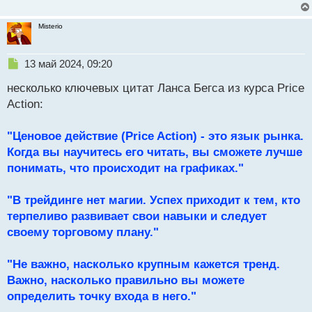
Misterio
Н
13 май 2024, 09:20
е
несколько ключевых цитат Ланса Бегса из курса Price
п
р
Action:
о
ч
"Ценовое действие (Price Action) - это язык рынка.
и
т
Когда вы научитесь его читать, вы сможете лучше
а
понимать, что происходит на графиках."
н
н
"В трейдинге нет магии. Успех приходит к тем, кто
ы
й
терпеливо развивает свои навыки и следует
п
своему торговому плану."
о
с
"Не важно, насколько крупным кажется тренд.
т
Важно, насколько правильно вы можете
определить точку входа в него."