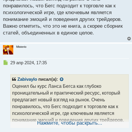
ч
понравилось, что Бегс подходит к торговле как к
и
т
психологической игре, где ключевым является
а
понимание эмоций и поведения других трейдеров.
н
Важно отметить, что это не книга, а скорее сборник
н
статей, объединенных в единое целое.
ы
й
п
Misterio
о
с
т
Н
29 апр 2024, 17:35
е
п
р
Zabivaylo
писал(а):
о
Оценил бы курс Ланса Бегса как глубоко
ч
проницательный и практический ресурс, который
и
т
предлагает новый взгляд на рынок. Очень
а
понравилось, что Бегс подходит к торговле как к
н
психологической игре, где ключевым является
н
понимание эмоций и поведения других трейдеров.
ы
Нажмите, чтобы раскрыть...
й
Важно отметить, что это не книга, а скорее сборник
п