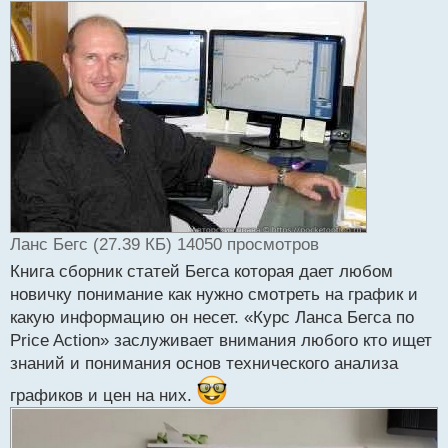
т
а
н
н
ы
й
п
о
с
т
Ланс Бегс (27.39 КБ) 14050 просмотров
Книга сборник статей Бегса которая дает любом
новичку понимание как нужно смотреть на график и
какую информацию он несет. «Курс Ланса Бегса по
Price Action» заслуживает внимания любого кто ищет
знаний и понимания основ технического анализа
графиков и цен на них.