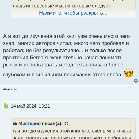
н
лишь интересные мысли которые следует
ы
протестировать и при условии эффективности
Нажмите, чтобы раскрыть...
й
п
внести в свою торговую систему.
о
с
А я вот до изучения этой книг уже очень много чего
т
знал, многих авторов читал, много чего пробовал и
работал, но без результативно... и только после
прочтения Бегса я окончательно начал понимать
рынок и использовать метод теханализа в более
глубоком и прибыльном понимании этого слова.
AlexLitvin
Н
14 май 2024, 13:21
е
п
р
Мистерио
писал(а):
о
А я вот до изучения этой книг уже очень много чего
ч
знал, многих авторов читал, много чего пробовал и