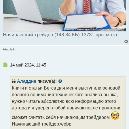
Начинающий трейдер (148.84 КБ) 13731 просмотр
AlexLitvin
Н
14 май 2024, 11:45
е
п
р
Аладдин
писал(а):
о
Книги и статьи Бегса для меня выступили основой
ч
полного понимания технического анализа рынка,
и
т
нужно читать абсолютно всю информацию этого
а
автора и я уверен любой новичок после прочтения
н
н
сможет считать себя начинающим трейдером
ы
Начинающий трейдер.webp
й