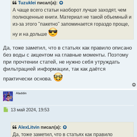
р
Tuzuklei
писал(а):
о
А чаще всего статьи наоборот лучше заходят, чем
ч
полноценные книги. Материал не такой объемный и
и
т
из-за этого "пакетно" запоминается гораздо проще,
а
ну и на дольше
н
н
ы
Да, тоже заметил, что в статьях как правило описано
й
без воды с акцентом на главные моменты. Поэтому
п
при прочтении статей, не нужно себя утруждать
о
с
фильтрацией информации, так как даётся
т
практически основа.
Aladdin
Н
13 май 2024, 19:53
е
п
р
AlexLitvin
писал(а):
о
Да, тоже заметил, что в статьях как правило
ч