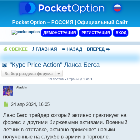
Pocket Option – РОССИЯ | Официальный Сайт
ДЕМОНСТРАЦИЯ
РЕГИСТРАЦИЯ
ВХОД
🍏
СВЕЖЕЕ
⤴️
ГЛАВНАЯ
⬅️
НАЗАД
ВПЕРЕД
➡️
📖 "Курс Price Action" Ланса Бегса
Выбор раздела форума
19 постов • Страница
1
из
1
Aladdin
Н
24 апр 2024, 16:05
е
Ланс Бегс трейдер который активно практикует на
п
р
форекс и другими биржевыми активами. Военный
о
летчик в отставке, активно применяет навыки
ч
полученные на службе в армии в торговле.
и