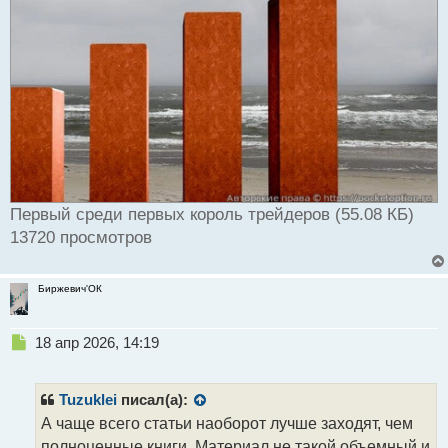
Первый среди первых король трейдеров (55.08 КБ)
13720 просмотров
Биржевич'ОК
Н
18 апр 2026, 14:19
е
п
р
Tuzuklei
писал(а):
о
А чаще всего статьи наоборот лучше заходят, чем
ч
полноценные книги. Материал не такой объемный и