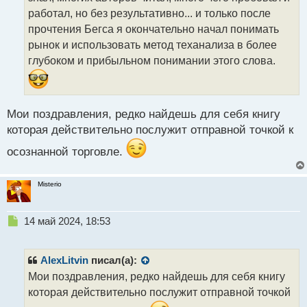
и
т
работал, но без результативно... и только после
а
прочтения Бегса я окончательно начал понимать
н
рынок и использовать метод теханализа в более
н
глубоком и прибыльном понимании этого слова.
ы
й
п
о
с
Мои поздравления, редко найдешь для себя книгу
т
которая действительно послужит отправной точкой к
осознанной торговле.
Misterio
Н
14 май 2024, 18:53
е
п
р
AlexLitvin
писал(а):
о
Мои поздравления, редко найдешь для себя книгу
ч
которая действительно послужит отправной точкой
и
т