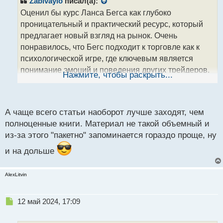
Zabivaylo
писал(а):
о
Оценил бы курс Ланса Бегса как глубоко
ч
проницательный и практический ресурс, который
и
т
предлагает новый взгляд на рынок. Очень
а
понравилось, что Бегс подходит к торговле как к
н
психологической игре, где ключевым является
н
понимание эмоций и поведения других трейдеров.
ы
Нажмите, чтобы раскрыть...
й
Важно отметить, что это не книга, а скорее сборник
п
статей, объединенных в единое целое.
о
с
А чаще всего статьи наоборот лучше заходят, чем
т
полноценные книги. Материал не такой объемный и
из-за этого "пакетно" запоминается гораздо проще, ну
и на дольше
AlexLitvin
Н
12 май 2024, 17:09
е
п