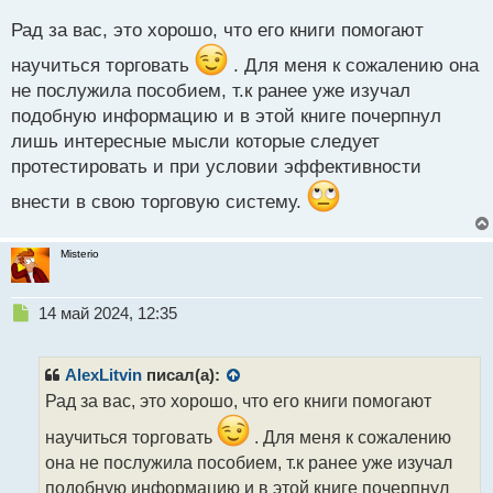
п
Рад за вас, это хорошо, что его книги помогают
о
с
научиться торговать
. Для меня к сожалению она
т
не послужила пособием, т.к ранее уже изучал
подобную информацию и в этой книге почерпнул
лишь интересные мысли которые следует
протестировать и при условии эффективности
внести в свою торговую систему.
Misterio
Н
14 май 2024, 12:35
е
п
р
AlexLitvin
писал(а):
о
Рад за вас, это хорошо, что его книги помогают
ч
и
научиться торговать
. Для меня к сожалению
т
она не послужила пособием, т.к ранее уже изучал
а
подобную информацию и в этой книге почерпнул
н