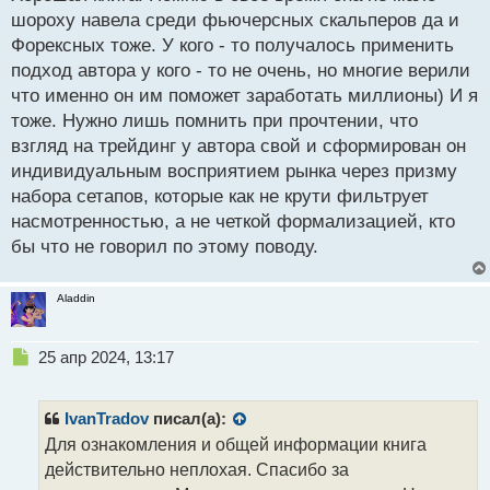
р
шороху навела среди фьючерсных скальперов да и
о
Форексных тоже. У кого - то получалось применить
ч
подход автора у кого - то не очень, но многие верили
и
т
что именно он им поможет заработать миллионы) И я
а
тоже. Нужно лишь помнить при прочтении, что
н
взгляд на трейдинг у автора свой и сформирован он
н
индивидуальным восприятием рынка через призму
ы
й
набора сетапов, которые как не крути фильтрует
п
насмотренностью, а не четкой формализацией, кто
о
бы что не говорил по этому поводу.
с
т
Aladdin
Н
25 апр 2024, 13:17
е
п
р
IvanTradov
писал(а):
о
Для ознакомления и общей информации книга
ч
действительно неплохая. Спасибо за
и