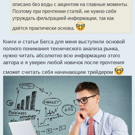
описано без воды с акцентом на главные моменты.
и
т
Поэтому при прочтении статей, не нужно себя
а
утруждать фильтрацией информации, так как
н
н
даётся практически основа.
ы
й
Книги и статьи Бегса для меня выступили основой
п
полного понимания технического анализа рынка,
о
с
нужно читать абсолютно всю информацию этого
т
автора и я уверен любой новичок после прочтения
сможет считать себя начинающим трейдером