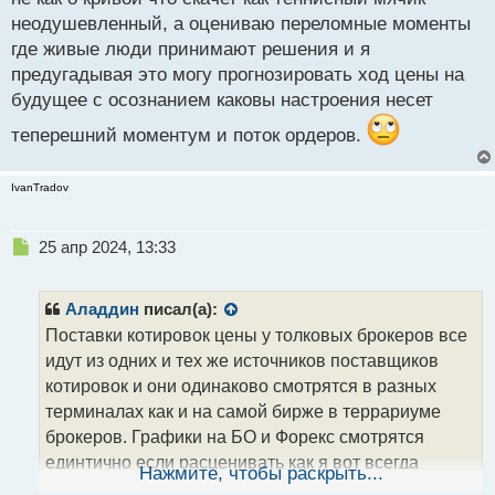
неодушевленный, а оцениваю переломные моменты
где живые люди принимают решения и я
предугадывая это могу прогнозировать ход цены на
будущее с осознанием каковы настроения несет
теперешний моментум и поток ордеров.
IvanTradov
Н
25 апр 2024, 13:33
е
п
р
Аладдин
писал(а):
о
Поставки котировок цены у толковых брокеров все
ч
идут из одних и тех же источников поставщиков
и
т
котировок и они одинаково смотрятся в разных
а
терминалах как и на самой бирже в террариуме
н
брокеров. Графики на БО и Форекс смотрятся
н
единтично если расценивать как я вот всегда
ы
Нажмите, чтобы раскрыть...
й
работаю: провожу анализ на форекс брокере