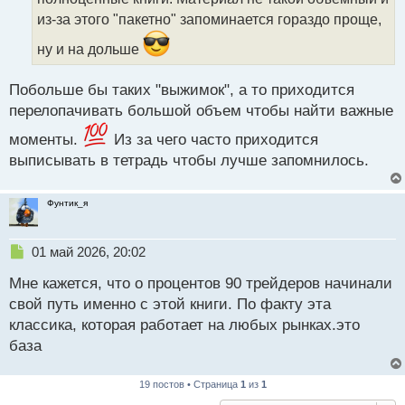
и
т
из-за этого "пакетно" запоминается гораздо проще,
а
ну и на дольше
н
н
ы
Побольше бы таких "выжимок", а то приходится
й
перелопачивать большой объем чтобы найти важные
п
о
моменты.
Из за чего часто приходится
с
выписывать в тетрадь чтобы лучше запомнилось.
т
Фунтик_я
Н
01 май 2026, 20:02
е
Мне кажется, что о процентов 90 трейдеров начинали
п
р
свой путь именно с этой книги. По факту эта
о
классика, которая работает на любых рынках.это
ч
база
и
т
а
19 постов • Страница
1
из
1
н