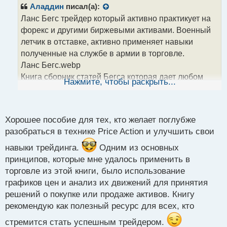
р
Аладдин
писал(а):
о
Ланс Бегс трейдер который активно практикует на
ч
форекс и другими биржевыми активами. Военный
и
т
летчик в отставке, активно применяет навыки
а
полученные на службе в армии в торговле.
н
Ланс Бегс.webp
н
Книга сборник статей Бегса которая дает любом
ы
Нажмите, чтобы раскрыть...
й
новичку понимание как нужно смотреть на график и
п
какую информацию он несет. «Курс Ланса Бегса по
о
Price Action» заслуживает внимания любого кто
с
Хорошее пособие для тех, кто желает поглубже
ищет знаний и понимания основ технического
т
разобраться в технике Price Action и улучшить свои
анализа графиков и цен на них.
навыки трейдинга.
Одним из основных
Курс Ланса Бегса по Price Action.webp
принципов, которые мне удалось применить в
Курс Ланса Бегса по Price Action.pdf
торговле из этой книги, было использование
графиков цен и анализ их движений для принятия
решений о покупке или продаже активов. Книгу
рекомендую как полезный ресурс для всех, кто
стремится стать успешным трейдером.