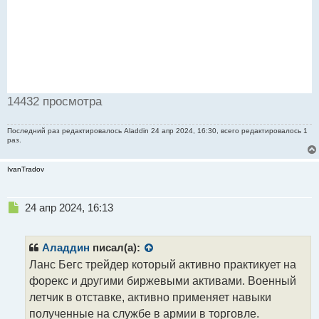
14432 просмотра
Последний раз редактировалось
Aladdin
24 апр 2024, 16:30, всего редактировалось 1
раз.
IvanTradov
Н
24 апр 2024, 16:13
е
п
р
Аладдин
писал(а):
о
Ланс Бегс трейдер который активно практикует на
ч
форекс и другими биржевыми активами. Военный
и
т
летчик в отставке, активно применяет навыки
а
полученные на службе в армии в торговле.