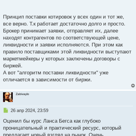
п
оценивая ситуации в автономном торговом
о
терминале с удобными построениями которые
с
Принцип поставки котировок у всех один и тот же,
делаю вручную отмечая важные для меня места на
т
все верно. Т.к работает достаточно долго и просто.
графиках, а сделки открываю на БО в отдельном
Брокер принимает заявки, отправляет их, далее
окне
находят контрагентов по соответствующей цене,
ликвидности и заявки исполняются. При этом как
правило поставщиками этой ликвидности выступают
маркетмейкеры у которых заключены договоры с
биржей.
А вот "алгоритм поставки ликвидности" уже
отличается в зависимости от биржи.
Zabivaylo
Н
26 апр 2024, 23:59
е
Оценил бы курс Ланса Бегса как глубоко
п
р
проницательный и практический ресурс, который
о
предлагает новый взгляд на рынок. Очень