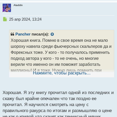
Aladdin
Н
25 апр 2024, 13:24
е
п
р
Pancher
писал(а):
о
Хорошая книга. Помню в свое время она не мало
ч
шороху навела среди фьючерсных скальперов да и
и
т
Форексных тоже. У кого - то получалось применить
а
подход автора у кого - то не очень, но многие
н
верили что именно он им поможет заработать
н
миллионы) И я тоже. Нужно лишь помнить при
ы
Нажмите, чтобы раскрыть...
й
прочтении, что взгляд на трейдинг у автора свой и
п
сформирован он индивидуальным восприятием
о
рынка через призму набора сетапов, которые как не
с
Хорошая. Я эту книгу прочитал одной из последних и
крути фильтрует насмотренностью, а не четкой
т
скажу был крайне опечален что так поздно ее
формализацией, кто бы что не говорил по этому
прочитал. Я научился смотреть на цену с
поводу.
правильного ракурса по итогам и размышляю о цене
не как о кривой что скачет как теннисный мячик