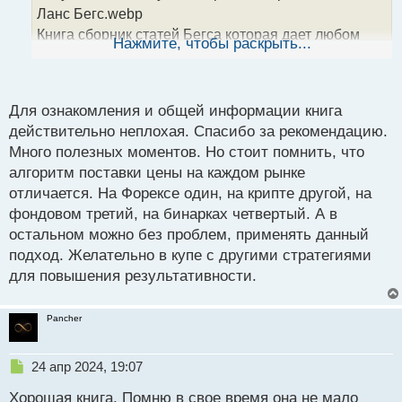
н
Ланс Бегс.webp
н
Книга сборник статей Бегса которая дает любом
ы
Нажмите, чтобы раскрыть...
й
новичку понимание как нужно смотреть на график и
п
какую информацию он несет. «Курс Ланса Бегса по
о
Price Action» заслуживает внимания любого кто
с
Для ознакомления и общей информации книга
ищет знаний и понимания основ технического
т
действительно неплохая. Спасибо за рекомендацию.
анализа графиков и цен на них.
Много полезных моментов. Но стоит помнить, что
Курс Ланса Бегса по Price Action.webp
алгоритм поставки цены на каждом рынке
Курс Ланса Бегса по Price Action.pdf
отличается. На Форексе один, на крипте другой, на
фондовом третий, на бинарках четвертый. А в
остальном можно без проблем, применять данный
подход. Желательно в купе с другими стратегиями
для повышения результативности.
Pancher
Н
24 апр 2024, 19:07
е
Хорошая книга. Помню в свое время она не мало
п