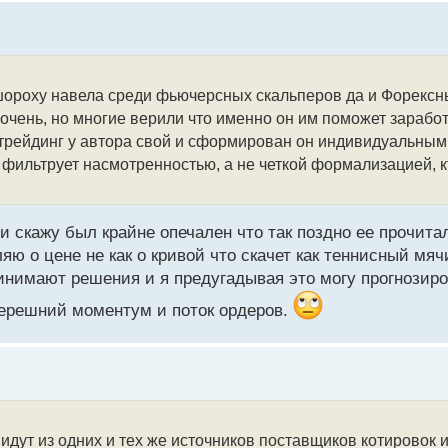
ороху навела среди фьючерсных скальперов да и Форексных
е очень, но многие верили что именно он им поможет зарабо
а трейдинг у автора свой и сформирован он индивидуальны
и фильтрует насмотренностью, а не четкой формализацией, к
и скажу был крайне опечален что так поздно ее прочита
яю о цене не как о кривой что скачет как теннисный мя
имают решения и я предугадывая это могу прогнозиро
перешний моментум и поток ордеров.
идут из одних и тех же источников поставщиков котировок 