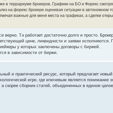
рже в террариуме брокеров. Графики на БО и Форекс смотря
нализ на форекс брокере оценивая ситуации в автономном т
мечая важные для меня места на графиках, а сделки откр
се верно. Т.к работает достаточно долго и просто. Броке
тветствующей цене, ликвидности и заявки исполняются. 
ейкеры у которых заключены договоры с биржей.
тся в зависимости от биржи.
ьный и практический ресурс, который предлагает новый
сихологической игре, где ключевым является понимание 
, а скорее сборник статей, объединенных в единое целое