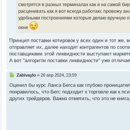
ч
смотрятся в разных терминалах как и на самой би
и
т
расценивать как я вот всегда работаю: провожу а
а
удобными построениями которые делаю вручную от
н
н
окне
ы
й
Принцип поставки котировок у всех один и тот же, в
п
отправляет их, далее находят контрагентов по соо
о
с
поставщиками этой ликвидности выступают маркетм
т
А вот "алгоритм поставки ликвидности" уже отличае
Н
Zabivaylo
»
26 апр 2024, 23:59
е
Оценил бы курс Ланса Бегса как глубоко проницател
п
р
понравилось, что Бегс подходит к торговле как к п
о
других трейдеров. Важно отметить, что это не книга
ч
и
т
а
н
н