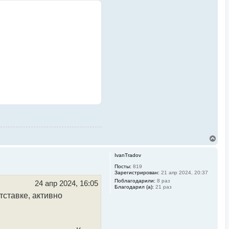
В
е
р
IvanTradov
н
у
Посты:
819
Зарегистрирован:
21 апр 2024, 20:37
т
ь
Поблагодарили:
8 раз
24 апр 2024, 16:05
Благодарил (а):
21 раз
с
тставке, активно
я
к
н
а
ч