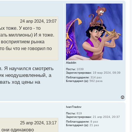
р
н
у
т
ь
24 апр 2024, 19:07
с
 тоже. У кого - то
я
к
тать миллионы) И я тоже.
н
а
м восприятием рынка
ч
то бы что не говорил по
а
л
у
Aladdin
л. Я научился смотреть
Посты:
1039
Зарегистрирован:
19 мар 2024, 09:39
чик неодушевленный, а
Поблагодарили:
314 раз
Благодарил (а):
562 раза
вать ход цены на
В
е
р
IvanTradov
н
у
Посты:
819
Зарегистрирован:
21 апр 2024, 20:37
т
ь
Поблагодарили:
8 раз
25 апр 2024, 13:17
Благодарил (а):
21 раз
с
и они одинаково
я