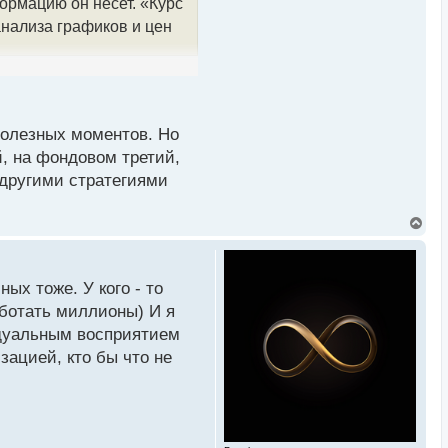
ормацию он несет. «Курс
а
л
анализа графиков и цен
у
полезных моментов. Но
й, на фондовом третий,
 другими стратегиями
В
е
р
н
у
ых тоже. У кого - то
т
ь
аботать миллионы) И я
с
идуальным восприятием
я
к
зацией, кто бы что не
н
а
ч
а
л
у