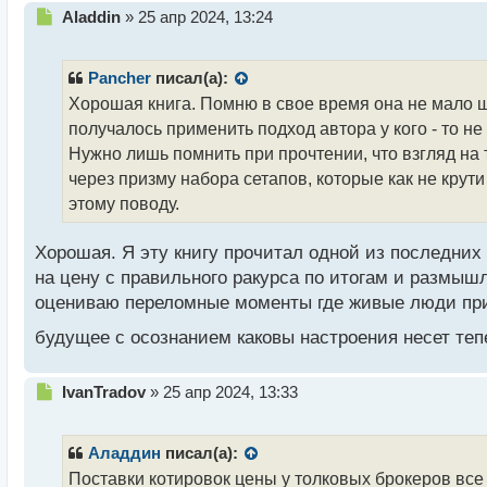
Н
Aladdin
»
25 апр 2024, 13:24
е
п
р
Pancher
писал(а):
о
Хорошая книга. Помню в свое время она не мало ш
ч
получалось применить подход автора у кого - то н
и
т
Нужно лишь помнить при прочтении, что взгляд н
а
через призму набора сетапов, которые как не крут
н
этому поводу.
н
ы
й
Хорошая. Я эту книгу прочитал одной из последних 
п
на цену с правильного ракурса по итогам и размышл
о
оцениваю переломные моменты где живые люди прин
с
т
будущее с осознанием каковы настроения несет те
Н
IvanTradov
»
25 апр 2024, 13:33
е
п
р
Аладдин
писал(а):
о
Поставки котировок цены у толковых брокеров все 