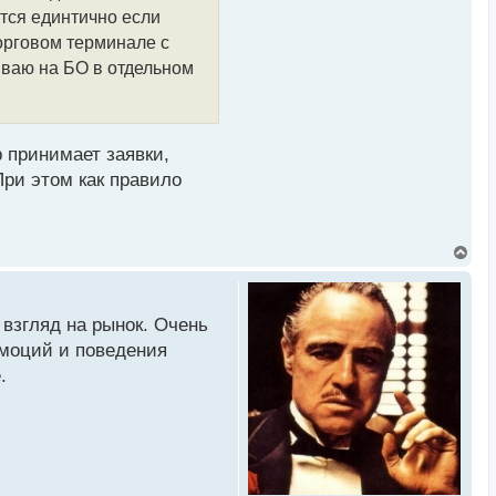
к
тся единтично если
н
а
орговом терминале с
ч
ываю на БО в отдельном
а
л
у
р принимает заявки,
При этом как правило
В
е
р
н
у
 взгляд на рынок. Очень
т
ь
эмоций и поведения
с
.
я
к
н
а
ч
а
л
у