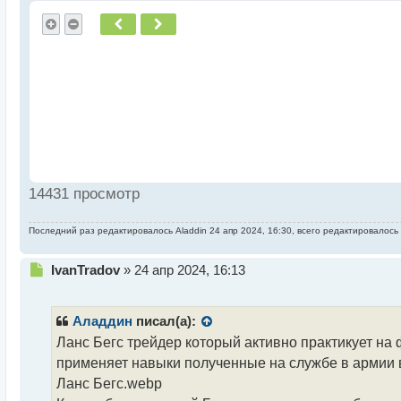
Пред.
След.
14431 просмотр
Последний раз редактировалось
Aladdin
24 апр 2024, 16:30, всего редактировалось 
Н
IvanTradov
»
24 апр 2024, 16:13
е
п
р
Аладдин
писал(а):
о
Ланс Бегс трейдер который активно практикует на
ч
применяет навыки полученные на службе в армии в
и
т
Ланс Бегс.webp
а