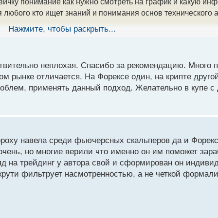
вичку понимание как нужно смотреть на график и какую инф
я любого кто ищет знаний и понимания основ технического 
Нажмите, чтобы раскрыть...
вительно неплохая. Спасибо за рекомендацию. Много 
ом рынке отличается. На Форексе один, на крипте друго
роблем, применять данный подход. Желательно в купе с
роху навела среди фьючерсных скальперов да и Форексн
 очень, но многие верили что именно он им поможет зар
ляд на трейдинг у автора свой и сформирован он индив
 крути фильтрует насмотренностью, а не четкой формали