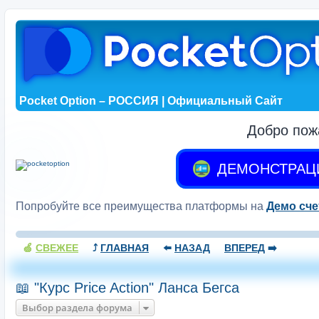
Pocket Option – РОССИЯ | Официальный Сайт
Добро пож
ДЕМОНСТРАЦ
Попробуйте все преимущества платформы на
Демо сче
🍏
СВЕЖЕЕ
⤴️
ГЛАВНАЯ
⬅️
НАЗАД
ВПЕРЕД
➡️
📖 "Курс Price Action" Ланса Бегса
Выбор раздела форума