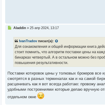
ы
й
п
о
с
т
Н
Aladdin
»
25 апр 2024, 13:17
е
п
р
IvanTradov
писал(а):
о
Для ознакомления и общей информации книга дейс
ч
стоит помнить, что алгоритм поставки цены на каж
и
т
бинарках четвертый. А в остальном можно без про
а
повышения результативности.
н
н
Поставки котировок цены у толковых брокеров все и
ы
й
смотрятся в разных терминалах как и на самой бир
п
расценивать как я вот всегда работаю: провожу ан
о
удобными построениями которые делаю вручную отм
с
т
отдельном окне