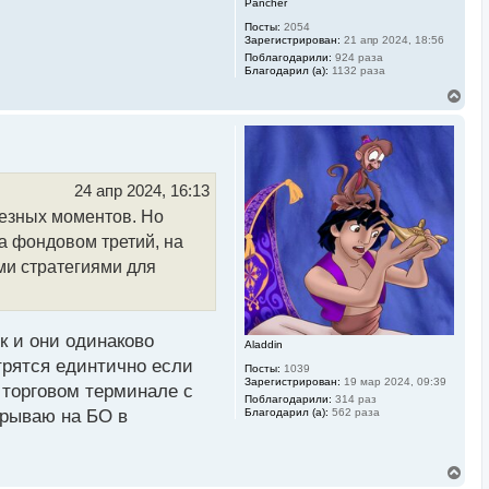
Pancher
Посты:
2054
Зарегистрирован:
21 апр 2024, 18:56
Поблагодарили:
924 раза
Благодарил (а):
1132 раза
В
е
р
н
у
т
ь
24 апр 2024, 16:13
с
лезных моментов. Но
я
к
на фондовом третий, на
н
а
ми стратегиями для
ч
а
л
у
к и они одинаково
Aladdin
трятся единтично если
Посты:
1039
Зарегистрирован:
19 мар 2024, 09:39
 торговом терминале с
Поблагодарили:
314 раз
Благодарил (а):
562 раза
крываю на БО в
В
е