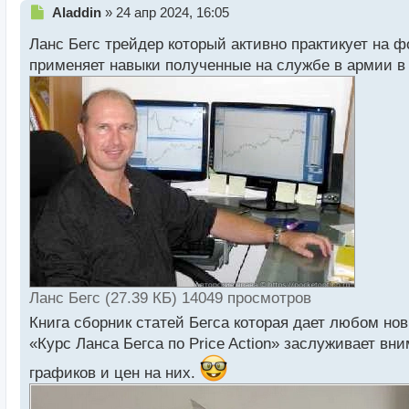
Н
Aladdin
»
24 апр 2024, 16:05
е
Ланс Бегс трейдер который активно практикует на 
п
р
применяет навыки полученные на службе в армии в 
о
ч
и
т
а
н
н
ы
й
п
о
с
т
Ланс Бегс (27.39 КБ) 14049 просмотров
Книга сборник статей Бегса которая дает любом но
«Курс Ланса Бегса по Price Action» заслуживает вн
графиков и цен на них.