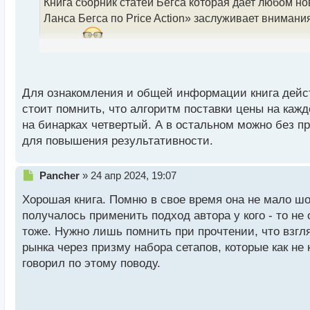
Книга сборник статей Бегса которая дает любом но
н
Ланса Бегса по Price Action» заслуживает внимани
н
ы
на них.
й
Курс Ланса Бегса по Price Action.webp
п
Курс Ланса Бегса по Price Action.pdf
о
с
Для ознакомления и общей информации книга дейст
т
стоит помнить, что алгоритм поставки цены на кажд
на бинарках четвертый. А в остальном можно без п
для повышения результативности.
Н
Pancher
»
24 апр 2024, 19:07
е
Хорошая книга. Помню в свое время она не мало шо
п
р
получалось применить подход автора у кого - то не
о
тоже. Нужно лишь помнить при прочтении, что взг
ч
рынка через призму набора сетапов, которые как не
и
т
говорил по этому поводу.
а
н
н