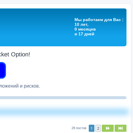
Мы работаем для Вас :
10 лет,
0 месяцев
и 17 дней
et Option!
вложений и рисков.
1
2
След.
След
28 постов