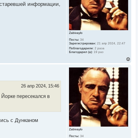
к
 устаревшей информации,
н
а
ч
а
л
у
Zabivaylo
Посты:
34
Зарегистрирован:
21 апр 2024, 22:47
Поблагодарили:
2 раза
Благодарил (а):
19 раз
В
е
р
н
у
т
ь
26 апр 2024, 15:46
с
я
 Йорке пересекался в
к
н
а
ч
а
л
лись с Дунканом
у
Zabivaylo
Посты:
34