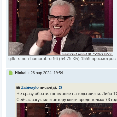
п
о
с
т
gifki-smeh-humoraf.ru-56 (54.75 КБ) 1555 просмотров
Н
Hinkal
»
26 апр 2024, 19:54
е
п
р
Zabivaylo
писал(а):
о
Не сразу обратил внимание на годы жизни. Либо Т
ч
Сейчас загуглил и автору книги вроде только 73 год
и
т
а
н