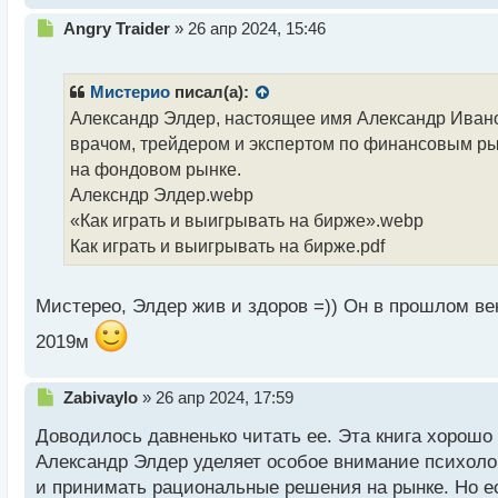
Н
Angry Traider
»
26 апр 2024, 15:46
е
п
р
Мистерио
писал(а):
о
Александр Элдер, настоящее имя Александр Иванов
ч
врачом, трейдером и экспертом по финансовым рын
и
т
на фондовом рынке.
а
Алексндр Элдер.webp
н
«Как играть и выигрывать на бирже».webp
н
Как играть и выигрывать на бирже.pdf
ы
й
п
Мистерео, Элдер жив и здоров =)) Он в прошлом ве
о
с
2019м
т
Н
Zabivaylo
»
26 апр 2024, 17:59
е
Доводилось давненько читать ее. Эта книга хорошо
п
р
Александр Элдер уделяет особое внимание психолог
о
и принимать рациональные решения на рынке. Но ес
ч