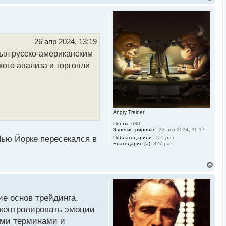
е
р
н
у
т
ь
26 апр 2024, 13:19
с
был русско-американским
я
к
ого анализа и торговли
н
а
ч
а
л
у
Angry Traider
Посты:
630
Зарегистрирован:
23 апр 2024, 11:17
Нью Йорке пересекался в
Поблагодарили:
705 раз
Благодарил (а):
327 раз
В
е
р
н
у
ие основ трейдинга.
т
ь
 контролировать эмоции
с
ыми терминами и
я