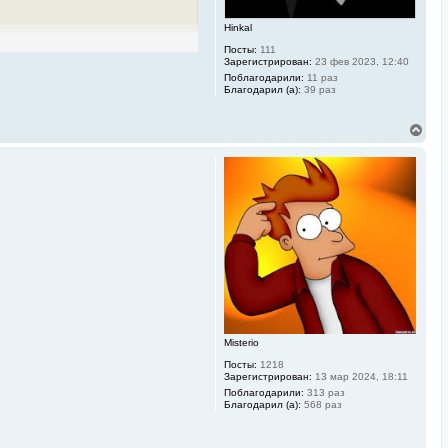
у
Hinkal
Посты:
111
Зарегистрирован:
23 фев 2023, 12:40
Поблагодарили:
11 раз
Благодарил (а):
39 раз
В
е
р
н
у
т
ь
с
я
к
н
а
ч
а
л
у
Misterio
Посты:
1218
Зарегистрирован:
13 мар 2024, 18:11
Поблагодарили:
313 раз
Благодарил (а):
568 раз