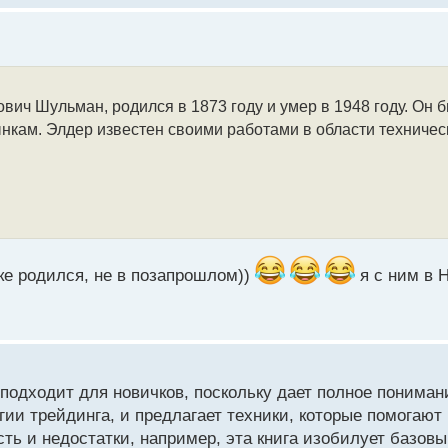
ич Шульман, родился в 1873 году и умер в 1948 году. Он 
кам. Элдер известен своими работами в области техническ
ке родился, не в позапрошлом))
я с ним в 
 подходит для новичков, поскольку дает полное пониман
ии трейдинга, и предлагает техники, которые помогают
ть и недостатки, например, эта книга изобилует базов