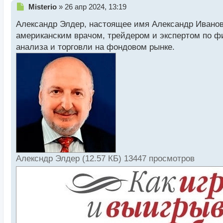
Н
Misterio
»
26 апр 2024, 13:19
е
Александр Элдер, настоящее имя Александр Иванови
п
р
американским врачом, трейдером и экспертом по ф
о
анализа и торговли на фондовом рынке.
ч
и
т
а
н
н
ы
й
п
о
с
т
Алексндр Элдер (12.57 КБ) 13447 просмотров