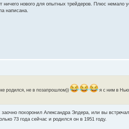
ает ничего нового для опытных трейдеров. Плюс немало
ла написана.
еке родился, не в позапрошлом))
я с ним в Нью
 заочно похоронил Александра Элдера, или вы встреча
лько 73 года сейчас и родился он в 1951 году.