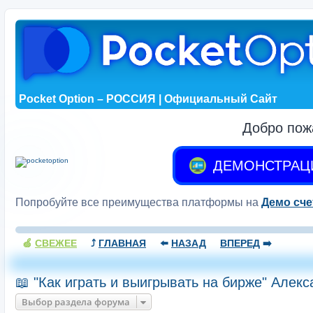
Pocket Option – РОССИЯ | Официальный Сайт
Добро пож
ДЕМОНСТРАЦ
Попробуйте все преимущества платформы на
Демо сче
🍏
СВЕЖЕЕ
⤴️
ГЛАВНАЯ
⬅️
НАЗАД
ВПЕРЕД
➡️
📖 "Как играть и выигрывать на бирже" Алек
Выбор раздела форума