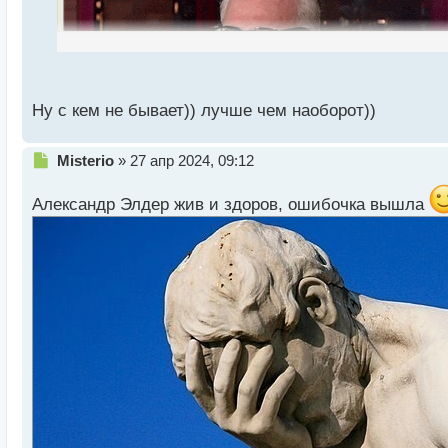
н
ы
й
п
о
с
Ну с кем не бывает)) лучше чем наоборот))
т
Н
Misterio
»
27 апр 2024, 09:12
е
gifki-smeh-humoraf.ru-56 (54.75 КБ) 1554 просмотра
п
Александр Элдер жив и здоров, ошибочка вышла
р
о
ч
и
т
а
н
н
ы
й
п
о
с
т