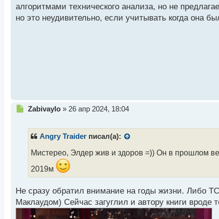
алгоритмами технического анализа, но не предлаг
и
т
но это неудивительно, если учитывать когда она бы
а
н
н
ы
й
п
о
с
т
Н
Zabivaylo
»
26 апр 2024, 18:04
е
п
р
Angry Traider
писал(а):
о
ч
Мистерео, Элдер жив и здоров =)) Он в прошлом в
и
2019м
т
а
н
Не сразу обратил внимание на годы жизни. Либо ТС
н
Маклаудом) Сейчас загуглил и автору книги вроде то
ы
й