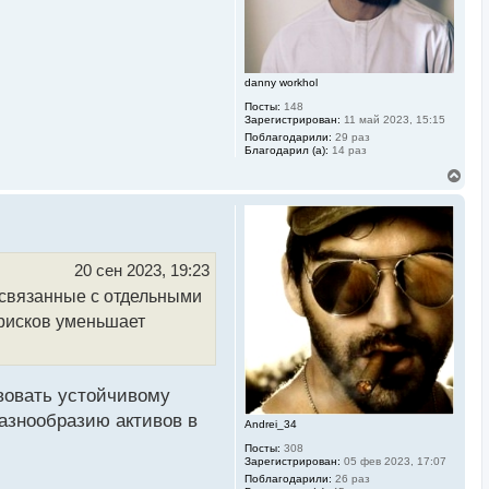
а
ч
а
л
у
danny workhol
Посты:
148
Зарегистрирован:
11 май 2023, 15:15
Поблагодарили:
29 раз
Благодарил (а):
14 раз
В
е
р
н
у
т
ь
20 сен 2023, 19:23
с
 связанные с отдельными
я
к
 рисков уменьшает
н
а
ч
а
л
вовать устойчивому
у
азнообразию активов в
Andrei_34
Посты:
308
Зарегистрирован:
05 фев 2023, 17:07
Поблагодарили:
26 раз