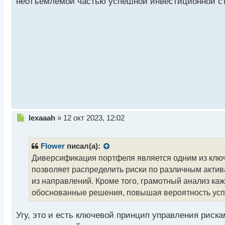
неотъемлемой частью успешной инвестиционной ст
ч
и
т
а
н
н
ы
й
п
о
с
т
Н
lexaaah
»
12 окт 2023, 12:02
е
п
р
Flower
писал(а):
о
Диверсификация портфеля является одним из ключ
ч
позволяет распределить риски по различным актив
и
т
из направлений. Кроме того, грамотный анализ к
а
обоснованные решения, повышая вероятность ус
н
н
Угу, это и есть ключевой принцип управления рис
ы