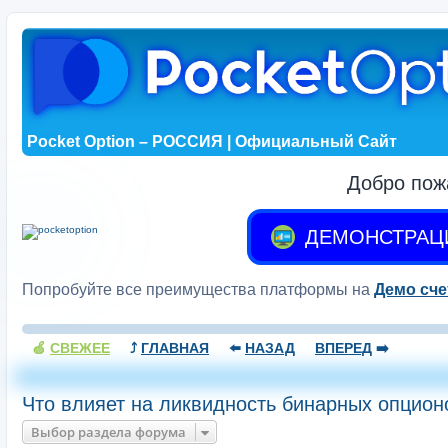
Pocket Option – РОССИЯ | Официальный Сайт
Добро пож
ДЕМОНСТРАЦ
Попробуйте все преимущества платформы на
Демо сче
🍏
СВЕЖЕЕ
⤴️
ГЛАВНАЯ
⬅️
НАЗАД
ВПЕРЕД
➡️
Что влияет на ликвидность бинарных опцион
Выбор раздела форума