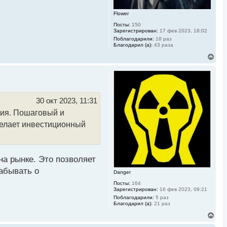
у
Flower
Посты:
150
Зарегистрирован:
17 фев 2023, 18:02
Поблагодарили:
18 раз
Благодарил (а):
43 раза
В
е
р
н
у
т
ь
30 окт 2023, 11:31
с
ния. Пошаговый и
я
к
делает инвестиционный
н
а
ч
а
л
а рынке. Это позволяет
у
абывать о
Danger
Посты:
164
Зарегистрирован:
16 фев 2023, 09:21
Поблагодарили:
5 раз
Благодарил (а):
21 раз
В
е