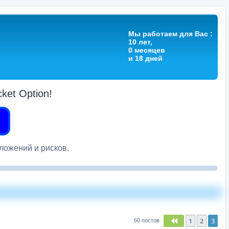
Мы работаем для Вас :
10 лет,
0 месяцев
и 18 дней
et Option!
вложений и рисков.
1
2
3
Пред.
60 постов