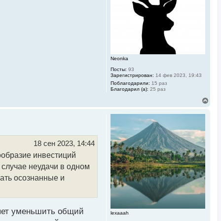
я
к
н
а
ч
а
л
у
Neonka
Посты:
93
Зарегистрирован:
14 фев 2023, 19:43
Поблагодарили:
15 раз
Благодарил (а):
25 раз
В
е
р
н
у
т
ь
18 сен 2023, 14:44
с
ообразие инвестиций
я
к
 случае неудачи в одном
н
а
ать осознанные и
ч
а
л
у
ляет уменьшить общий
lexaaah