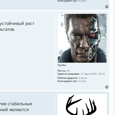
Благодарил (а):
45 раз
В
е
р
н
у
 устойчивый рост
т
ь
ьтатов.
с
я
к
н
а
ч
а
л
у
Tyosha
Посты:
63
Зарегистрирован:
17 фев 2023, 10:31
Поблагодарили:
2 раза
Благодарил (а):
21 раз
В
е
р
н
у
олее стабильные
т
ь
ений являются
с