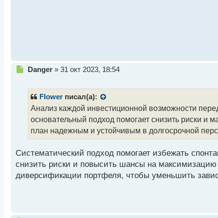
н
ы
й
п
о
с
т
Н
Danger
»
31 окт 2023, 18:54
е
п
р
Flower
писал(а):
о
Анализ каждой инвестиционной возможности перед
ч
основательный подход помогает снизить риски и м
и
т
план надежным и устойчивым в долгосрочной перс
а
н
Систематический подход помогает избежать спонта
н
снизить риски и повысить шансы на максимизацию 
ы
й
диверсификации портфеля, чтобы уменьшить завис
п
о
с
т