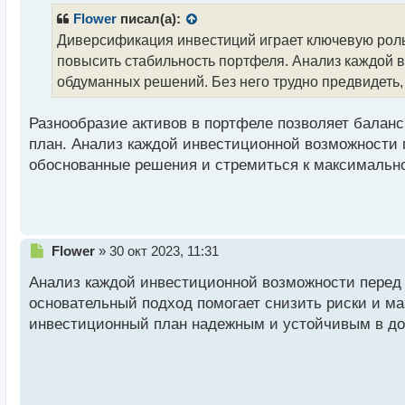
р
Flower
писал(а):
о
Диверсификация инвестиций играет ключевую роль 
ч
повысить стабильность портфеля. Анализ каждой 
и
т
обдуманных решений. Без него трудно предвидеть,
а
н
Разнообразие активов в портфеле позволяет балан
н
план. Анализ каждой инвестиционной возможности 
ы
й
обоснованные решения и стремиться к максимально
п
о
с
т
Н
Flower
»
30 окт 2023, 11:31
е
Анализ каждой инвестиционной возможности перед 
п
р
основательный подход помогает снизить риски и ма
о
инвестиционный план надежным и устойчивым в до
ч
и
т
а
н