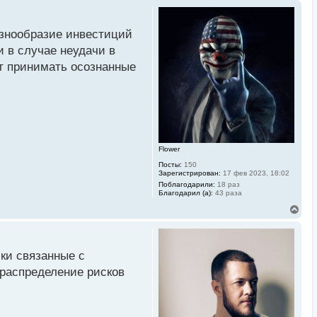
знообразие инвестиций
и в случае неудачи в
т принимать осознанные
Flower
Посты:
150
Зарегистрирован:
17 фев 2023, 18:02
Поблагодарили:
18 раз
Благодарил (а):
43 раза
В
е
р
н
у
ски связанные с
т
ь
 распределение рисков
с
я
к
н