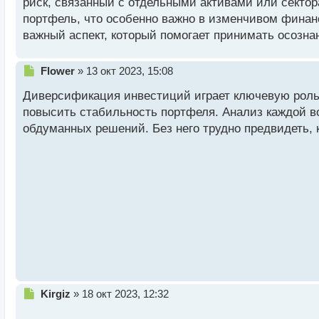
й
риск, связанный с отдельными активами или секто
п
портфель, что особенно важно в изменчивом финан
о
важный аспект, который помогает принимать осоз
с
т
Н
Flower
»
13 окт 2023, 15:08
е
Диверсификация инвестиций играет ключевую роль 
п
р
повысить стабильность портфеля. Анализ каждой в
о
обдуманных решений. Без него трудно предвидеть, 
ч
и
т
а
н
н
ы
й
п
о
с
т
Н
Kirgiz
»
18 окт 2023, 12:32
е
п