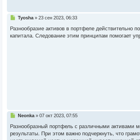
с
т
Н
Tyosha
»
23 сен 2023, 06:33
е
Разнообразие активов в портфеле действительно п
п
р
капитала. Следование этим принципам помогает уп
о
ч
и
т
а
н
н
ы
й
п
о
с
т
Н
Neonka
»
07 окт 2023, 07:55
е
Разнообразный портфель с различными активами мо
п
р
результаты. При этом важно подчеркнуть, что грам
о