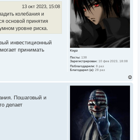
т
ь
13 окт 2023, 15:08
с
ладить колебания и
я
к
ся основой принятия
н
а
умном уровне риска.
ч
а
л
ивый инвестиционный
у
омогает принимать
Kirgiz
Посты:
138
Зарегистрирован:
10 фев 2023, 18:08
Поблагодарили:
8 раз
Благодарил (а):
28 раз
В
е
р
н
у
ания. Пошаговый и
т
ь
то делает
с
я
к
н
а
ч
а
л