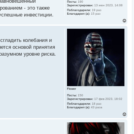
уравновешенный
Посты:
190
Зарегистрирован:
13 июн 2023, 14:08
рованием - это также
Поблагодарили:
19 раз
Благодарил (а):
15 раз
 успешные инвестиции.
В
е
р
н
у
сгладить колебания и
т
ь
ется основой принятия
с
разумном уровне риска.
я
к
н
а
ч
а
л
у
Flower
Посты:
150
Зарегистрирован:
17 фев 2023, 18:02
Поблагодарили:
18 раз
Благодарил (а):
43 раза
В
е
р
н
у