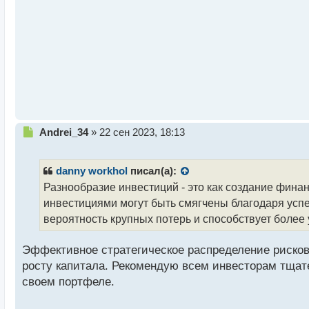
т
а
н
н
ы
й
п
о
с
т
Н
Andrei_34
»
22 сен 2023, 18:13
е
п
р
danny workhol
писал(а):
о
Разнообразие инвестиций - это как создание фина
ч
инвестициями могут быть смягчены благодаря успе
и
т
вероятность крупных потерь и способствует более 
а
н
Эффективное стратегическое распределение рисков
н
росту капитала. Рекомендую всем инвесторам тщат
ы
й
своем портфеле.
п
о