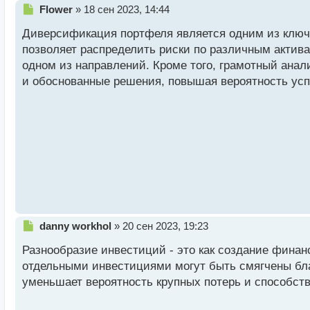
Н
Flower
»
18 сен 2023, 14:44
е
Диверсификация портфеля является одним из ключ
п
р
позволяет распределить риски по различным актива
о
одном из направлений. Кроме того, грамотный ана
ч
и обоснованные решения, повышая вероятность ус
и
т
а
н
н
ы
й
п
о
с
т
Н
danny workhol
»
20 сен 2023, 19:23
е
Разнообразие инвестиций - это как создание финан
п
р
отдельными инвестициями могут быть смягчены благ
о
уменьшает вероятность крупных потерь и способств
ч
и