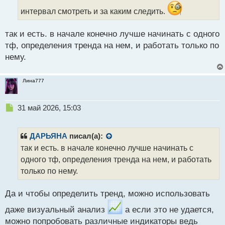
н
интервал смотреть и за каким следить.
н
ы
так и есть. в начале конечно лучше начинать с одного
й
п
тф, определения тренда на нем, и работать только по
о
нему.
с
т
Лина777
Н
31 май 2026, 15:03
е
п
р
ДАРЬЯНА
писал(а):
о
так и есть. в начале конечно лучше начинать с
ч
одного тф, определения тренда на нем, и работать
и
т
только по нему.
а
н
Да и чтобы определить тренд, можно использовать
н
ы
даже визуальный анализ
а если это не удается,
й
можно попробовать различные индикаторы ведь
п