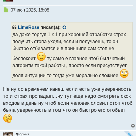
Н
07 июн 2026, 18:08
е
п
р
LimeRose
писал(а):
о
да даже торгуя 1 к 1 при хорошей отработки страх
ч
получить стопа уходи, если и получаешь, то он
и
т
быстро отбивается и в принципе сам стоп не
а
беспокоит
ту само е главное чтоб был четкий
н
н
алгоритм такой работы , просто если присутствует
ы
доля интуиции то тогда уже морально сложнее
й
п
о
Не ну со временем канеш если есть уже уверенность
с
то и страх пропадает...ну тут еще надо смотреть скок
т
входов в день ну чтоб если человек словил стоп чтоб
была уверенность в том что он быстро его отобьет
Добрыня