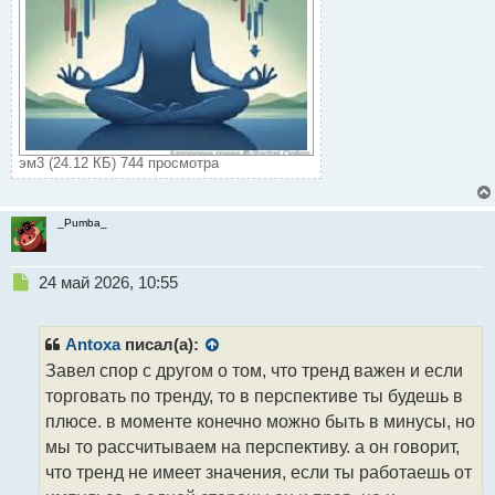
эм3 (24.12 КБ) 744 просмотра
_Pumba_
Н
24 май 2026, 10:55
е
п
р
Antoxa
писал(а):
о
Завел спор с другом о том, что тренд важен и если
ч
торговать по тренду, то в перспективе ты будешь в
и
т
плюсе. в моменте конечно можно быть в минусы, но
а
мы то рассчитываем на перспективу. а он говорит,
н
что тренд не имеет значения, если ты работаешь от
н