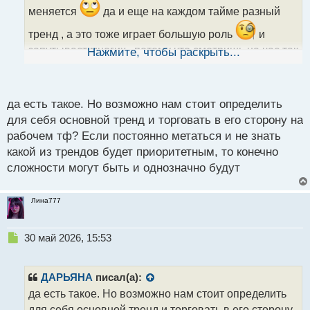
а
меняется
да и еще на каждом тайме разный
н
тренд , а это тоже играет большую роль
и
н
ы
запутывает многих , потому что смотришь на час так
Нажмите, чтобы раскрыть...
й
тренд вниз , а на дневках вверх и на других
п
о
временных периодах по разному
с
да есть такое. Но возможно нам стоит определить
т
для себя основной тренд и торговать в его сторону на
рабочем тф? Если постоянно метаться и не знать
какой из трендов будет приоритетным, то конечно
сложности могут быть и однозначно будут
Лина777
Н
30 май 2026, 15:53
е
п
р
ДАРЬЯНА
писал(а):
о
да есть такое. Но возможно нам стоит определить
ч
для себя основной тренд и торговать в его сторону