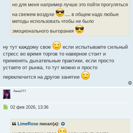
и
но для меня например лучше это пойти прогуляться
т
а
на свежем воздухе
..... в общем надо любые
н
методы использовать чтобы не было
н
ы
эмоционального выгорания
й
п
о
ну тут каждому свое
если испытываете сильный
с
стресс во время торгов то наверное стоит и
т
применять дыхательные практики, если просто
устаете от рынка, то тут можно и просто
переключится на другое занятие
Лина777
Н
02 фев 2026, 13:36
е
п
р
LimeRose
писал(а):
о