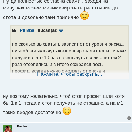
Ну да полностью согласна свами , заходя на
й
п
минутках можем минимизировать расстояние до
о
стопа и довольно таки прилично
с
т
_Pumba_
писал(а):
по сколько выхватыть зависит от от уровня риска...
ну чтоб эти чуть чуть компенсировали стопы.. иначе
получится что 10 раз по чуть чуть взяли а потом 2
раза отсопились и в итоге сожрался весь
профит...всегда нужно смотреть от риска и
Нажмите, чтобы раскрыть...
возможной прибыли при соблюдении этого риска
чтоб математика так сказать была на нашей
стороне
ну поэтому желательно, чтоб стоп профит шли хотя
бы 1 к 1, тогда и стоп получать не страшно, а на м1
таких входов достаточно
_Pumba_