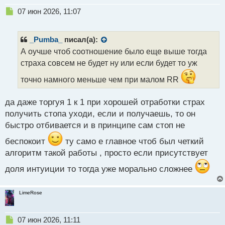
Н
07 июн 2026, 11:07
е
п
р
_Pumba_
писал(а):
о
А оучше чтоб соотношение было еще выше тогда
ч
страха совсем не будет ну или если будет то уж
и
т
точно намного меньше чем при малом RR
а
н
н
да даже торгуя 1 к 1 при хорошей отработки страх
ы
получить стопа уходи, если и получаешь, то он
й
быстро отбивается и в принципе сам стоп не
п
о
беспокоит
ту само е главное чтоб был четкий
с
алгоритм такой работы , просто если присутствует
т
доля интуиции то тогда уже морально сложнее
LimeRose
Н
07 июн 2026, 11:11