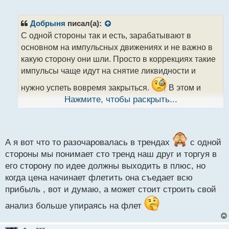
е
п
р
Добрыня
писал(а):
о
С одной стороны так и есть, зарабатывают в
ч
основном на импульсных движениях и не важно в
и
т
какую сторону они шли. Просто в коррекциях такие
а
импульсы чаще идут на снятие ликвидности и
н
н
нужно успеть вовремя закрыться.
В этом и
ы
сложность. А по тренду проще торговать и как
Нажмите, чтобы раскрыть...
й
правило потенциал больше. По крайней мере для
п
о
меня так, возможно кто то считает иначе.
с
т
А я вот что то разочаровалась в трендах
с одной
стороны мы понимает сто тренд наш друг и торгуя в
его сторону по идее должны выходить в плюс, но
когда цена начинает флетить она съедает всю
прибыль , вот и думаю, а может стоит строить свой
анализ больше упираясь на флет