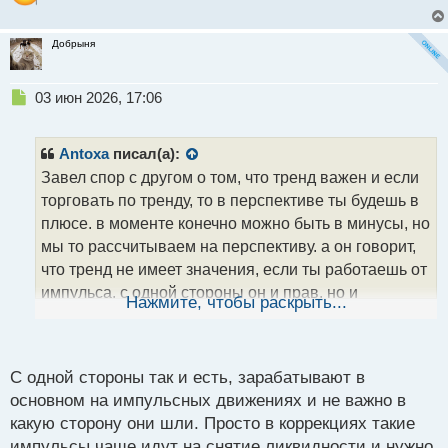
Добрыня
Н
03 июн 2026, 17:06
е
п
р
Antoxa
писал(а):
о
Завел спор с другом о том, что тренд важен и если
ч
торговать по тренду, то в перспективе ты будешь в
и
т
плюсе. в моменте конечно можно быть в минусы, но
а
мы то рассчитываем на перспективу. а он говорит,
н
что тренд не имеет значения, если ты работаешь от
н
импульса. с одной стороны он и прав. но и
ы
Нажмите, чтобы раскрыть...
й
импульсы же чаще буду отрабатывать по тренду,
п
нежели наоборот.
о
с
С одной стороны так и есть, зарабатывают в
кто прав тут?
т
основном на импульсных движениях и не важно в
какую сторону они шли. Просто в коррекциях такие
импульсы чаще идут на снятие ликвидности и нужно