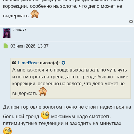
коррекции, особенно на золоте, что депо может не
выдержать
Лина777
Н
03 июн 2026, 13:37
е
п
р
LimeRose
писал(а):
о
А мне кажется что проще выхватывать по чуть чуть
ч
и не смотреть на тренд , а то в тренде бывают такие
и
т
коррекции, особенно на золоте, что депо может не
а
выдержать
н
н
ы
Да при торговле золотом точно не стоит надеяться на
й
п
большой тренд
максимум надо смотреть
о
пятиминутные тенденции и заходить на минутках
с
т