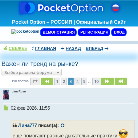
Pocket Option – РОССИЯ | Официальный Сайт
ДЕМОНСТРАЦИЯ
РЕГИСТРАЦИЯ
ВХОД
🍏
СВЕЖЕЕ
⤴️
ГЛАВНАЯ
⬅️
НАЗАД
ВПЕРЕД
➡️
Важен ли тренд на рынке?
Выбор раздела форума
Страница
3
из
10
1
2
3
4
5
10
Пред.
След.
След.
190 постов
…
LimeRose
Н
02 фев 2026, 11:55
е
п
р
Лина777
писал(а):
о
ч
ещё помогают разные дыхательные практики