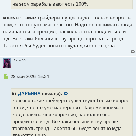
а
на этом зарабатывают есть 100%.
н
н
конечно такие трейдеры существуют.Только вопрос в
ы
й
том, что это уже мастерство. Надо же понимать когда
п
наичнается коррекция, насколько она продлиться и
о
т.д. Все таки большинству проще торговать тренд.
с
Так хотя бы будет понятно куда движется цена...
т
Лина777
Н
29 май 2026, 15:24
е
п
р
ДАРЬЯНА
писал(а):
о
конечно такие трейдеры существуют.Только вопрос
ч
в том, что это уже мастерство. Надо же понимать
и
т
когда наичнается коррекция, насколько она
а
продлиться и т.д. Все таки большинству проще
н
торговать тренд. Так хотя бы будет понятно куда
н
движется цена...