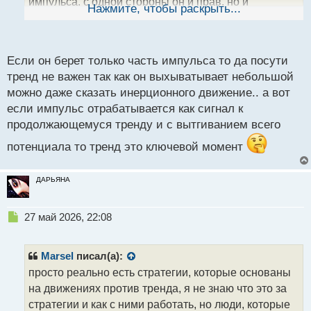
импульса. с одной стороны он и прав. но и
ы
Нажмите, чтобы раскрыть...
й
импульсы же чаще буду отрабатывать по тренду,
п
нежели наоборот.
о
с
Если он берет только часть импульса то да посути
кто прав тут?
т
тренд не важен так как он выхыватывает небольшой
можно даже сказать инерционного движение.. а вот
если импульс отрабатывается как сигнал к
продолжающемуся тренду и с вытгиванием всего
потенциала то тренд это ключевой момент
ДАРЬЯНА
Н
27 май 2026, 22:08
е
п
р
Marsel
писал(а):
о
просто реально есть стратегии, которые основаны
ч
на движениях против тренда, я не знаю что это за
и
т
стратегии и как с ними работать, но люди, которые