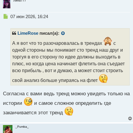
Лина777
Н
07 июн 2026, 16:24
е
п
р
LimeRose
писал(а):
о
ч
А я вот что то разочаровалась в трендах
с
и
одной стороны мы понимает сто тренд наш друг и
т
торгуя в его сторону по идее должны выходить в
а
плюс, но когда цена начинает флетить она съедает
н
н
всю прибыль , вот и думаю, а может стоит строить
ы
свой анализ больше упираясь на флет
й
п
о
Согласна с вами ведь тренд можно увидеть только на
с
т
истории
и самое сложное определить где
заканчивается этот тренд
_Pumba_