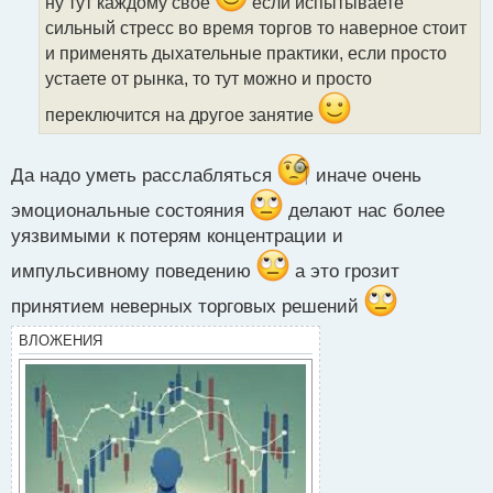
ч
ну тут каждому свое
если испытываете
и
сильный стресс во время торгов то наверное стоит
т
и применять дыхательные практики, если просто
а
устаете от рынка, то тут можно и просто
н
н
переключится на другое занятие
ы
й
п
Да надо уметь расслабляться
иначе очень
о
с
эмоциональные состояния
делают нас более
т
уязвимыми к потерям концентрации и
импульсивному поведению
а это грозит
принятием неверных торговых решений
ВЛОЖЕНИЯ