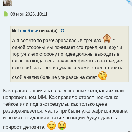
Н
08 июн 2026, 10:11
е
п
р
LimeRose
писал(а):
о
ч
А я вот что то разочаровалась в трендах
с
и
одной стороны мы понимает сто тренд наш друг и
т
торгуя в его сторону по идее должны выходить в
а
плюс, но когда цена начинает флетить она съедает
н
н
всю прибыль , вот и думаю, а может стоит строить
ы
свой анализ больше упираясь на флет
й
п
о
Как правило причина в завышенных ожиданиях или
с
неправильном ММ. Как правило ставят несколько
т
тейков или под экстремумы, как только цена
разворачивается, часть прибыли уже зафиксирована
и по мат.ожиданиям такие позиции будут давать
прирост депозита.