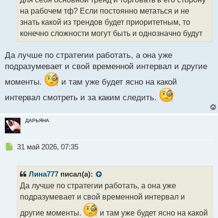
и
т
на рабочем тф? Если постоянно метаться и не
а
знать какой из трендов будет приоритетным, то
н
конечно сложности могут быть и однозначно будут
н
ы
й
Да лучше по стратегии работать, а она уже
п
подразумевает и свой временной интервал и другие
о
с
моменты.
и там уже будет ясно на какой
т
интервал смотреть и за каким следить.
ДАРЬЯНА
Н
31 май 2026, 07:35
е
п
р
Лина777
писал(а):
о
Да лучше по стратегии работать, а она уже
ч
подразумевает и свой временной интервал и
и
т
другие моменты.
и там уже будет ясно на какой
а