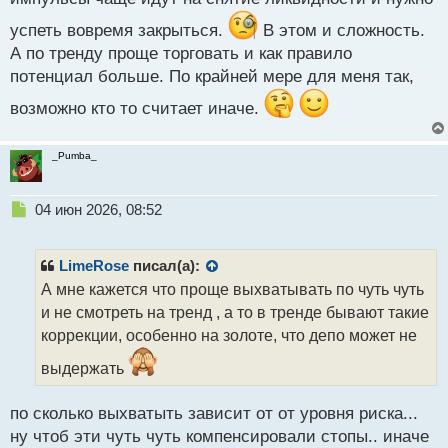
успеть вовремя закрыться.
В этом и сложность.
А по тренду проще торговать и как правило
потенциал больше. По крайней мере для меня так,
возможно кто то считает иначе.
_Pumba_
Н
04 июн 2026, 08:52
е
п
р
LimeRose
писал(а):
о
А мне кажется что проще выхватывать по чуть чуть
ч
и не смотреть на тренд , а то в тренде бывают такие
и
т
коррекции, особенно на золоте, что депо может не
а
выдержать
н
н
ы
по сколько выхватыть зависит от от уровня риска...
й
ну чтоб эти чуть чуть компенсировали стопы.. иначе
п