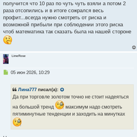
получится что 10 раз по чуть чуть взяли а потом 2
о
с
раза отсопились и в итоге сожрался весь
т
профит...всегда нужно смотреть от риска и
возможной прибыли при соблюдении этого риска
чтоб математика так сказать была на нашей стороне
LimeRose
Н
05 июн 2026, 10:29
е
п
р
Лина777
писал(а):
о
Да при торговле золотом точно не стоит надеяться
ч
и
на большой тренд
максимум надо смотреть
т
пятиминутные тенденции и заходить на минутках
а
н
н
ы