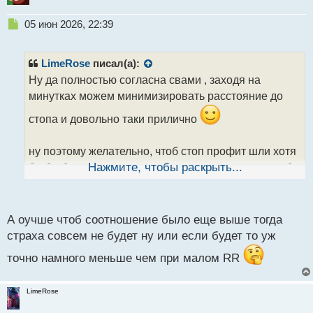
Н
05 июн 2026, 22:39
е
п
р
LimeRose
писал(а):
о
Ну да полностью согласна свами , заходя на
ч
минутках можем минимизировать расстояние до
и
т
стопа и довольно таки прилично
а
н
н
ну поэтому желательно, чтоб стоп профит шли хотя
ы
бы 1 к 1, тогда и стоп получать не страшно, а на м1
Нажмите, чтобы раскрыть...
й
п
таких входов достаточно
о
с
А оучше чтоб соотношение было еще выше тогда
т
страха совсем не будет ну или если будет то уж
точно намного меньше чем при малом RR
LimeRose