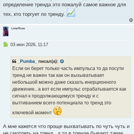
определение тренда это пожалуй самое важное для
о
с
тех, кто торгует по тренду.
т
LimeRose
Н
03 июн 2026, 11:17
е
п
р
_Pumba_
писал(а):
о
Если он берет только часть импульса то да посути
ч
тренд не важен так как он выхыватывает
и
т
небольшой можно даже сказать инерционного
а
движение.. а вот если импульс отрабатывается как
н
сигнал к продолжающемуся тренду и с
н
вытгиванием всего потенциала то тренд это
ы
й
ключевой момент
п
о
с
А мне кажется что проще выхватывать по чуть чуть и
т
не смотреть на тренд , а то в тренде бывают такие