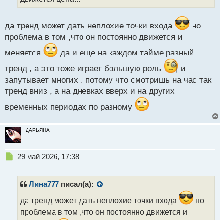
ы
й
п
да тренд может дать неплохие точки входа
но
о
с
проблема в том ,что он постоянно движется и
т
меняется
да и еще на каждом тайме разный
тренд , а это тоже играет большую роль
и
запутывает многих , потому что смотришь на час так
тренд вниз , а на дневках вверх и на других
временных периодах по разному
ДАРЬЯНА
Н
29 май 2026, 17:38
е
п
р
Лина777
писал(а):
о
ч
да тренд может дать неплохие точки входа
но
и
проблема в том ,что он постоянно движется и
т