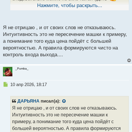
ы
нужно как миниумм притираться к другому
Нажмите, чтобы раскрыть...
й
инструменту... вы же вон сами гворили что если
п
монитортиь одно и тоже то потом актив становится
о
с
Я не отрицаю , и от своих слов не отказываюсь.
более понятным
т
Интуитивность это не пересечение машки к примеру,
а понимание того куда цена пойдёт с большей
вероятностью. А правила формируются чисто на
контроль входа выхода....
_Pumba_
Н
10 апр 2026, 18:17
е
п
р
ДАРЬЯНА
писал(а):
о
Я не отрицаю , и от своих слов не отказываюсь.
ч
Интуитивность это не пересечение машки к
и
т
примеру, а понимание того куда цена пойдёт с
а
большей вероятностью. А правила формируются
н