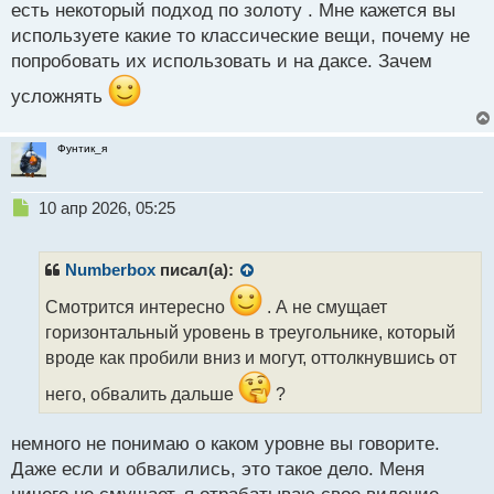
с
есть некоторый подход по золоту . Мне кажется вы
т
используете какие то классические вещи, почему не
попробовать их использовать и на даксе. Зачем
усложнять
Фунтик_я
Н
10 апр 2026, 05:25
е
п
р
Numberbox
писал(а):
о
ч
Смотрится интересно
. А не смущает
и
горизонтальный уровень в треугольнике, который
т
вроде как пробили вниз и могут, оттолкнувшись от
а
н
него, обвалить дальше
?
н
ы
немного не понимаю о каком уровне вы говорите.
й
п
Даже если и обвалились, это такое дело. Меня
о