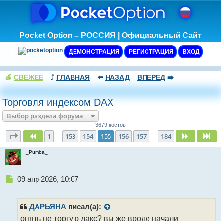
Pocket Option – РОССИЯ | Официальный Сайт
ДЕМОНСТРАЦИЯ
РЕГИСТРАЦИЯ
ВХОД
🍏
СВЕЖЕЕ
⤴️
ГЛАВНАЯ
⬅️
НАЗАД
ВПЕРЕД
➡️
Торговля индексом DAX
Выбор раздела форума
3679 постов
Страница
155
из
184
1
153
154
155
156
157
184
Пред.
След.
Сл
…
…
_Pumba_
Н
09 апр 2026, 10:07
е
п
р
ДАРЬЯНА
писал(а):
о
опять не торгую дакс? вы же вроде начали