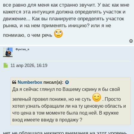
с
все равно для меня как странно звучит. У вас как мне
т
кажется эта интуиция должна определять участок и
движение... Как вы планируете определять участок
рынка, и на нем применять иницию? или я не
понмиаю, о чем речь
Фунтик_я
Н
11 апр 2026, 16:19
е
п
р
Numberbox
писал(а):
о
Да я сейчас глянул по Вашему скрину я бы свой
ч
и
зеленый провел пониже, но не суть
. Просто
т
хотел узнать обращали ли на ту ценовую область и
а
что цена в том моменте была под ней. В кружке
н
н
вход имеете ввиду в продажу ?
ы
й
нет не обращала никакого внимания на этот уровень.