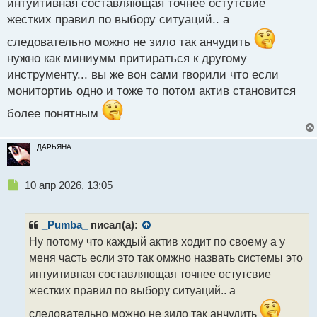
интуитивная составляющая точнее остутсвие
жестких правил по выбору ситуаций.. а
следовательно можно не зило так анчудить
нужно как миниумм притираться к другому
инструменту... вы же вон сами гворили что если
монитортиь одно и тоже то потом актив становится
более понятным
ДАРЬЯНА
Н
10 апр 2026, 13:05
е
п
р
_Pumba_
писал(а):
о
Ну потому что каждый актив ходит по своему а у
ч
меня часть если это так омжно назвать системы это
и
т
интуитивная составляющая точнее остутсвие
а
жестких правил по выбору ситуаций.. а
н
н
следовательно можно не зило так анчудить