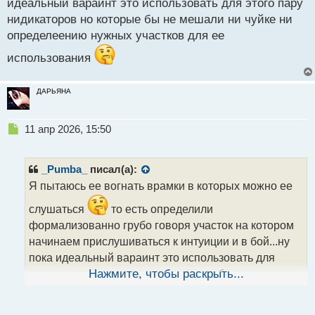
идеальный вараинт это использовать для этого пару
о
с
нидикаторов но которые бы не мешали ни чуйке ни
т
определеению нужных участков для ее
использования
ДАРЬЯНА
Н
11 апр 2026, 15:50
е
п
р
_Pumba_
писал(а):
о
Я пытаюсь ее вогнать врамки в которых можно ее
ч
и
слушаться
то есть определили
т
формализованно грубо говоря участок на котором
а
начинаем прислушиваться к интуиции и в бой...ну
н
н
пока идеальный вараинт это использовать для
ы
этого пару нидикаторов но которые бы не мешали
Нажмите, чтобы раскрыть...
й
ни чуйке ни определеению нужных участков для ее
п
о
использования