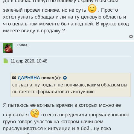
Да я сейчас глянул по Вашему скрину я бы свой
т
зеленый провел пониже, но не суть
. Просто
хотел узнать обращали ли на ту ценовую область и
что цена в том моменте была под ней. В кружке вход
имеете ввиду в продажу ?
_Pumba_
Н
11 апр 2026, 10:48
е
п
р
ДАРЬЯНА
писал(а):
о
согласна. ну тогда я не понимаю, каким образом вы
ч
пытаетесь формализовать интуицию.
и
т
а
Я пытаюсь ее вогнать врамки в которых можно ее
н
н
слушаться
то есть определили формализованно
ы
грубо говоря участок на котором начинаем
й
прислушиваться к интуиции и в бой...ну пока
п