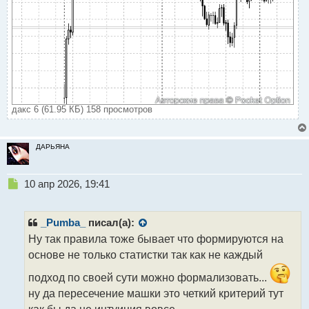
дакс 6 (61.95 КБ) 158 просмотров
ДАРЬЯНА
Н
10 апр 2026, 19:41
е
п
р
_Pumba_
писал(а):
о
Ну так правила тоже бывает что формируются на
ч
основе не только статистки так как не каждый
и
т
подход по своей сути можно формализовать...
а
ну да пересечение машки это четкий критерий тут
н
н
как бы да не интуиция вовсе