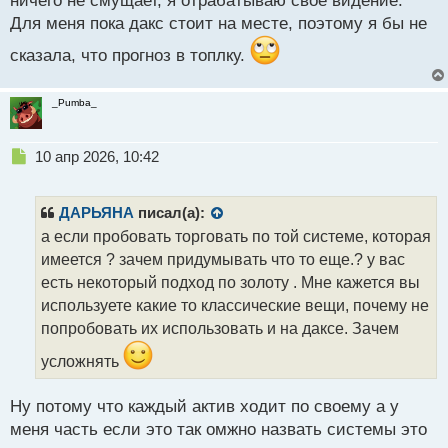
ничего не смущает, я отрабатываю свое видение.
с
Для меня пока дакс стоит на месте, поэтому я бы не
т
сказала, что прогноз в топлку.
_Pumba_
Н
10 апр 2026, 10:42
е
п
р
ДАРЬЯНА
писал(а):
о
а если пробовать торговать по той системе, которая
ч
имеется ? зачем придумывать что то еще.? у вас
и
т
есть некоторый подход по золоту . Мне кажется вы
а
используете какие то классические вещи, почему не
н
попробовать их использовать и на даксе. Зачем
н
ы
усложнять
й
п
Ну потому что каждый актив ходит по своему а у
о
с
меня часть если это так омжно назвать системы это
т