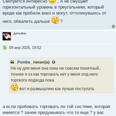
т
Смотрится интересно
. А не смущает
горизонтальный уровень в треугольнике, который
вроде как пробили вниз и могут, оттолкнувшись от
него, обвалить дальше
?
ДАРЬЯНА
Н
09 апр 2026, 19:52
е
п
р
_Pumba_
писал(а):
о
Не ну для меня она пока не совсем понятный..
ч
точнее я хз как торговать нет у меня опд него
и
т
торгвого подхода пока
а
вот и размышляю как лучше поступать
н
н
ы
й
а если пробовать торговать по той системе, которая
п
имеется ? зачем придумывать что то еще.? у вас
о