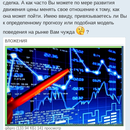
й
сделка. А как часто Вы можете по мере развития
п
движения цены менять свое отношение к тому, как
о
она может пойти. Имею ввиду, привязываетесь ли Вы
с
к определенному прогнозу или подобная модель
т
поведения на рынке Вам чужда
?
ВЛОЖЕНИЯ
gibpro (133.94 КБ) 141 просмотр