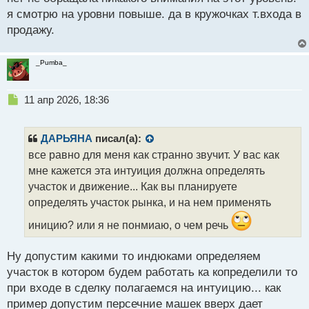
п
я смотрю на уровни повыше. да в кружочках т.входа в
о
с
продажу.
т
_Pumba_
Н
11 апр 2026, 18:36
е
п
р
ДАРЬЯНА
писал(а):
о
все равно для меня как странно звучит. У вас как
ч
мне кажется эта интуиция должна определять
и
т
участок и движение... Как вы планируете
а
определять участок рынка, и на нем применять
н
н
иницию? или я не понмиаю, о чем речь
ы
й
Ну допустим какими то индюками определяем
п
участок в котором будем работать ка копределили то
о
с
при входе в сделку полагаемся на интуицию... как
т
пример допустим персечние машек вверх дает