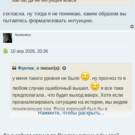
ы
й
согласна. ну тогда я не понимаю, каким образом вы
п
пытаетесь формализовать интуицию.
о
с
т
Numberbox
Н
10 апр 2026, 20:36
е
п
р
Фунтик_я
писал(а):
о
ч
у меня такого уровня не было
. ну прогноз то в
и
любом случае ошибочный вышел.
я все таки
т
а
предполагала , что будет выход вверх. Хотя если
н
проанализировать ситуацию на истории, мы видим
н
понижающие хаи. Вход хороший был бы в
ы
Нажмите, чтобы раскрыть...
й
кружочке. ну в общем, минусовый прогноз
п
о
с