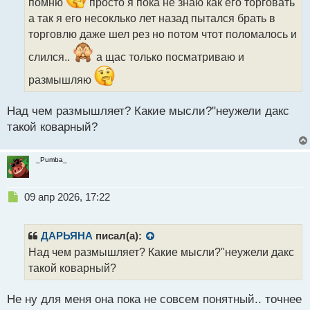
помню
просто я пока не знаю как его торговать
т
а так я его несоклько лет назад пытался брать в
а
торговлю даже шел рез но потом чтот поломалось и
н
н
слился..
а щас только посматриваю и
ы
й
размышляю
п
о
с
Над чем размышляет? Какие мысли?"неужели дакс
т
такой коварный?
_Pumba_
Н
09 апр 2026, 17:22
е
п
р
ДАРЬЯНА
писал(а):
о
Над чем размышляет? Какие мысли?"неужели дакс
ч
такой коварный?
и
т
а
Не ну для меня она пока не совсем понятный.. точнее
н