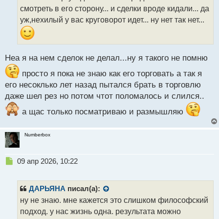
ч
смотреть в его сторону... и сделки вроде кидали... да
и
т
уж,нехилый у вас круговорот идет... ну нет так нет...
а
н
н
ы
Неа я на нем сделок не делал...ну я такого не помню
й
п
просто я пока не знаю как его торговать а так я
о
его несоклько лет назад пытался брать в торговлю
с
даже шел рез но потом чтот поломалось и слился..
т
а щас только посматриваю и размышляю
Numberbox
Н
09 апр 2026, 10:22
е
п
р
ДАРЬЯНА
писал(а):
о
ну не знаю. мне кажется это слишком философский
ч
подход. у нас жизнь одна. результата можно
и