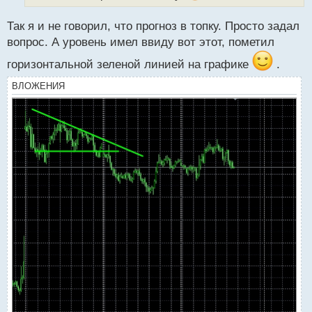
ы
й
Так я и не говорил, что прогноз в топку. Просто задал
п
вопрос. А уровень имел ввиду вот этот, пометил
о
с
горизонтальной зеленой линией на графике
.
т
ВЛОЖЕНИЯ