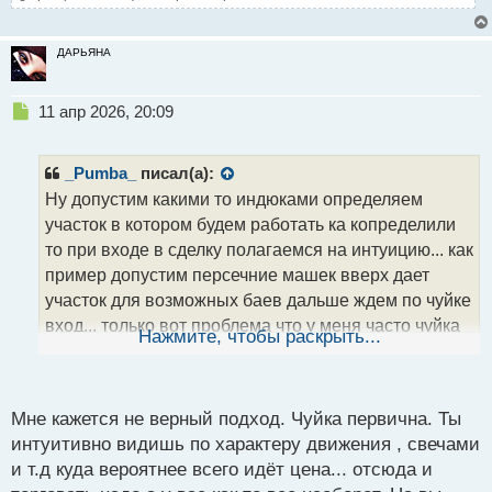
ДАРЬЯНА
Н
11 апр 2026, 20:09
е
п
р
_Pumba_
писал(а):
о
Ну допустим какими то индюками определяем
ч
участок в котором будем работать ка копределили
и
т
то при входе в сделку полагаемся на интуицию... как
а
пример допустим персечние машек вверх дает
н
участок для возможных баев дальше ждем по чуйке
н
вход... только вот проблема что у меня часто чуйка
ы
Нажмите, чтобы раскрыть...
й
начинает игнорироваться и после пересечения
п
машек сразу могу впереться... ну машки само собой
о
хэто чисто гипотетический пример а не то как я типа
с
Мне кажется не верный подход. Чуйка первична. Ты
т
торгую
интуитивно видишь по характеру движения , свечами
и т.д куда вероятнее всего идёт цена... отсюда и