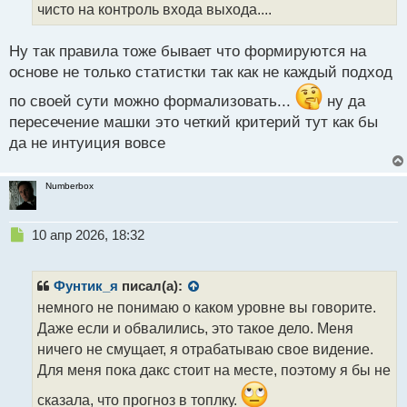
чисто на контроль входа выхода....
н
ы
й
Ну так правила тоже бывает что формируются на
п
основе не только статистки так как не каждый подход
о
с
по своей сути можно формализовать...
ну да
т
пересечение машки это четкий критерий тут как бы
да не интуиция вовсе
Numberbox
Н
10 апр 2026, 18:32
е
п
р
Фунтик_я
писал(а):
о
немного не понимаю о каком уровне вы говорите.
ч
Даже если и обвалились, это такое дело. Меня
и
т
ничего не смущает, я отрабатываю свое видение.
а
Для меня пока дакс стоит на месте, поэтому я бы не
н
н
сказала, что прогноз в топлку.