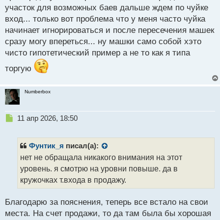
участок для возможных баев дальше ждем по чуйке
вход... только вот проблема что у меня часто чуйка
начинает игнорироваться и после пересечения машек
сразу могу впереться... ну машки само собой хэто
чисто гипотетический пример а не то как я типа
торгую
Numberbox
Н
11 апр 2026, 18:50
е
п
р
Фунтик_я
писал(а):
о
нет не обращала никакого внимания на этот
ч
уровень. я смотрю на уровни повыше. да в
и
т
кружочках т.входа в продажу.
а
н
Благодарю за пояснения, теперь все встало на свои
н
места. На счет продажи, то да там была бы хорошая
ы