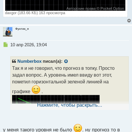
daxgor (183.66 КБ) 163 просмотра
Фунтик_я
Н
10 апр 2026, 19:04
е
п
р
Numberbox
писал(а):
о
Так я и не говорил, что прогноз в топку. Просто
ч
задал вопрос. А уровень имел ввиду вот этот,
и
т
пометил горизонтальной зеленой линией на
а
графике
.
н
н
ы
Нажмите, чтобы раскрыть...
й
п
о
с
т
у меня такого уровня не было
. ну прогноз то в