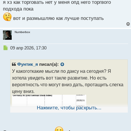
я хз как торговать нет у меня опд него торгвого
н
подхода пока
ы
й
вот и размышляю как лучше поступать
п
о
с
Numberbox
т
Н
09 апр 2026, 17:30
е
п
р
Фунтик_я
писал(а):
о
У какоготкакие мысли по даксу на сегодня? Я
ч
хотела увидеть вот такле развитие. Но есть
и
т
вероятность что могут вниз дать, протащить слегка
а
цену вниз.
н
н
ы
Нажмите, чтобы раскрыть...
й
п
о
с