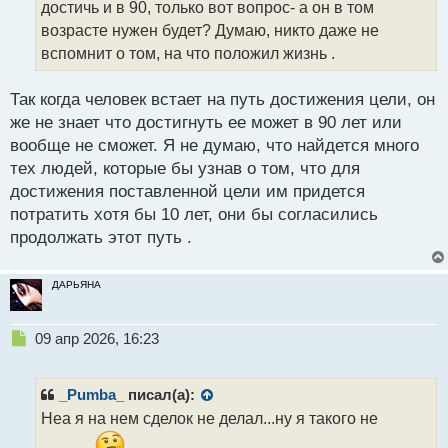
т
достичь и в 90, только вот вопрос- а он в том
а
возрасте нужен будет? Думаю, никто даже не
н
вспомнит о том, на что положил жизнь .
н
ы
й
Так когда человек встает на путь достижения цели, он
п
же не знает что достигнуть ее может в 90 лет или
о
вообще не сможет. Я не думаю, что найдется много
с
тех людей, которые бы узнав о том, что для
т
достижения поставленной цели им придется
потратить хотя бы 10 лет, они бы согласились
продолжать этот путь .
ДАРЬЯНА
Н
09 апр 2026, 16:23
е
п
р
_Pumba_
писал(а):
о
Неа я на нем сделок не делал...ну я такого не
ч
и