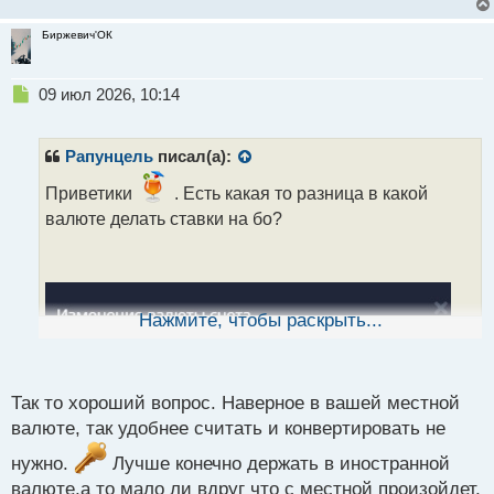
Биржевич'ОК
Н
09 июл 2026, 10:14
е
п
р
Рапунцель
писал(а):
о
ч
Приветики
. Есть какая то разница в какой
и
валюте делать ставки на бо?
т
а
н
н
ы
Нажмите, чтобы раскрыть...
й
п
о
с
Так то хороший вопрос. Наверное в вашей местной
т
валюте, так удобнее считать и конвертировать не
нужно.
Лучше конечно держать в иностранной
валюте,а то мало ли вдруг что с местной произойдет,