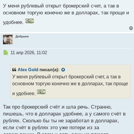
ы
У меня рублевый открыт брокерский счет, а так в
й
п
основном торгую конечно же в долларах, так проще и
о
удобнее.
с
т
Добрыня
Н
11 апр 2026, 11:02
е
п
р
Alex Gold
писал(а):
о
У меня рублевый открыт брокерский счет, а так в
ч
основном торгую конечно же в долларах, так проще
и
т
и удобнее.
а
н
н
Так про брокерский счёт и шла речь. Странно,
ы
пишешь, что в долларах удобнее, а у самого счёт в
й
рублях. Сколько бы ты не заработал в долларах,
п
если счёт в рублях это уже потери из за
о
с