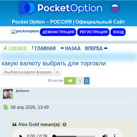
Pocket Option – РОССИЯ | Официальный Сайт
ДЕМОНСТРАЦИЯ
РЕГИСТРАЦИЯ
ВХОД
🍏
СВЕЖЕЕ
⤴️
ГЛАВНАЯ
⬅️
НАЗАД
ВПЕРЕД
➡️
какую валюту выбрать для торговли
Выбор раздела форума
1
2
Пред.
30 постов
Добрыня
Н
08 апр 2026, 13:49
е
п
р
Alex Gold
писал(а):
о
ч