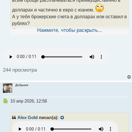
и
т
долларах и частично в евро с юанем.
а
А у тебя брокерские счета в долларах или оставил в
н
н
рублях?
ы
Я к примеру с самого начала поставил долларовые
Нажмите, чтобы раскрыть...
й
п
счёта, вроде удобно.
о
с
т
244 просмотра
Добрыня
Н
10 апр 2026, 12:58
е
п
р
Alex Gold
писал(а):
о
ч