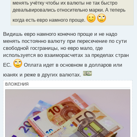
менять учётку чтобы их валюты не так быстро
н
н
девальвировались относительно марки. А теперь
ы
когда есть евро намного проще.
й
п
о
Видишь евро намного конечно проще и не надо
с
менять постоянно валюту при пересечение по сути
т
свободной госграницы, но евро мало, где
используется во взаиморасчетах за пределах стран
ЕС.
Оплата идет в основном в долларов или
юанях и реже в других валютах.
ВЛОЖЕНИЯ