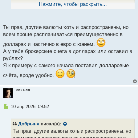
ы
Нажмите, чтобы раскрыть...
юанях и реже в других валютах.
й
п
о
с
Ты прав, другие валюты хоть и распространены, но
т
всем проще расплачиваться преимущественно в
долларах и частично в евро с юанем.
А у тебя брокерские счета в долларах или оставил в
рублях?
Я к примеру с самого начала поставил долларовые
счёта, вроде удобно.
Alex Gold
Н
10 апр 2026, 09:52
е
п
р
Добрыня
писал(а):
о
Ты прав, другие валюты хоть и распространены, но
ч
всем проще расплачиваться преимущественно в