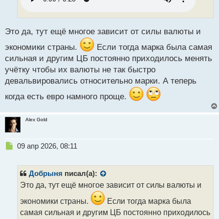
и
т
а
н
Это да, тут ещё многое зависит от силы валюты и
н
экономики страны.
Если тогда марка была самая
ы
й
сильная и другим ЦБ постоянно приходилось менять
п
учётку чтобы их валюты не так быстро
о
девальвировались относительно марки. А теперь
с
т
когда есть евро намного проще.
Alex Gold
Н
09 апр 2026, 08:11
е
п
р
Добрыня
писал(а):
о
Это да, тут ещё многое зависит от силы валюты и
ч
и
экономики страны.
Если тогда марка была
т
самая сильная и другим ЦБ постоянно приходилось
а