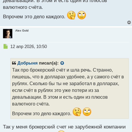
девальвации. В этом и есть один из плюсов
т
валютного счёта.
Впрочем это дело каждого.
Alex Gold
Н
12 апр 2026, 10:50
е
п
р
Добрыня
писал(а):
о
Так про брокерский счёт и шла речь. Странно,
ч
пишешь, что в долларах удобнее, а у самого счёт в
и
т
рублях. Сколько бы ты не заработал в долларах,
а
если счёт в рублях это уже потери из за
н
девальвации. В этом и есть один из плюсов
н
валютного счёта.
ы
й
Впрочем это дело каждого.
п
о
с
Так у меня брокерский счет не зарубежной компании
т