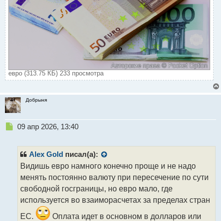
евро (313.75 КБ) 233 просмотра
Добрыня
Н
09 апр 2026, 13:40
е
п
р
Alex Gold
писал(а):
о
Видишь евро намного конечно проще и не надо
ч
менять постоянно валюту при пересечение по сути
и
т
свободной госграницы, но евро мало, где
а
используется во взаиморасчетах за пределах стран
н
н
ЕС.
Оплата идет в основном в долларов или