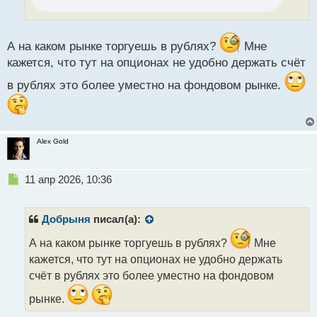
и
т
а
н
А на каком рынке торгуешь в рублях?
Мне
н
кажется, что тут на опционах не удобно держать счёт
ы
й
в рублях это более уместно на фондовом рынке.
п
о
с
т
Alex Gold
Н
11 апр 2026, 10:36
е
п
р
Добрыня
писал(а):
о
ч
А на каком рынке торгуешь в рублях?
Мне
и
кажется, что тут на опционах не удобно держать
т
счёт в рублях это более уместно на фондовом
а
н
рынке.
н