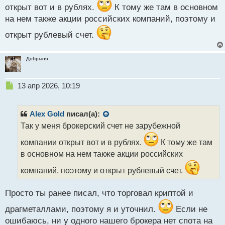
открыт вот и в рублях.
К тому же там в основном
на нем также акции российских компаний, поэтому и
открыт рублевый счет.
Добрыня
Н
13 апр 2026, 10:19
е
п
р
Alex Gold
писал(а):
о
Так у меня брокерский счет не зарубежной
ч
и
компании открыт вот и в рублях.
К тому же там
т
в основном на нем также акции российских
а
н
компаний, поэтому и открыт рублевый счет.
н
ы
Просто ты ранее писал, что торговал криптой и
й
п
драгметаллами, поэтому я и уточнил.
Если не
о
ошибаюсь, ни у одного нашего брокера нет спота на
с