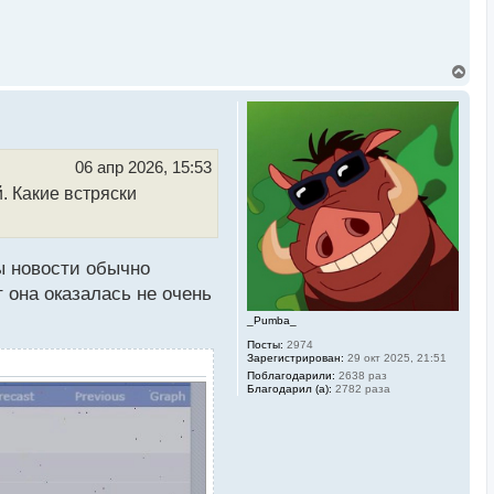
В
е
р
н
у
т
ь
06 апр 2026, 15:53
с
. Какие встряски
я
к
н
а
ч
лы новости обычно
а
л
 она оказалась не очень
у
_Pumba_
Посты:
2974
Зарегистрирован:
29 окт 2025, 21:51
Поблагодарили:
2638 раз
Благодарил (а):
2782 раза