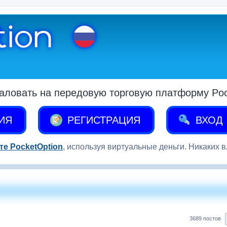
аловать на передовую торговую платформу Pock
ИЯ
РЕГИСТРАЦИЯ
ВХОД
те PocketOption
, используя виртуальные деньги. Никаких 
3689 постов