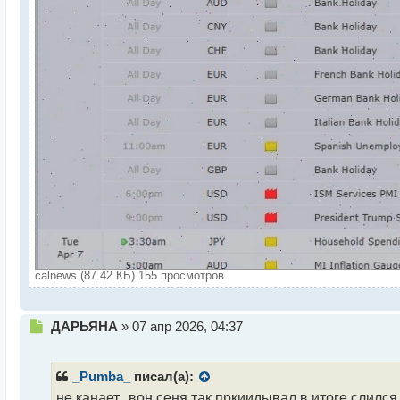
calnews (87.42 КБ) 155 просмотров
Н
ДАРЬЯНА
»
07 апр 2026, 04:37
е
п
р
_Pumba_
писал(а):
о
не канает.. вон сеня так пркиидывал в итоге слился.