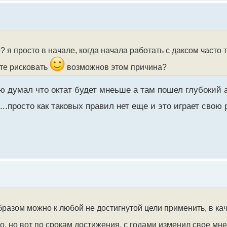
о? я просто в начале, когда начала работать с даксом часто
ите рисковать
возможнов этом причина?
мню думал что октат будет мнеьше а там пошел глубокий
просто как таковых правил нет еще и это играет свою р
разом можно к любой не достигнутой цели применить, в ка
о, но вот по срокам достижения, с годами изменил свое мн