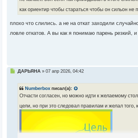
ч
и
как ориентир чтобы стараться чтобы он сильон не
т
а
плохо что слились. а не на откат заходили случайно
н
н
ловле откатов. А вы как я понимаю парень резкий, 
ы
й
п
о
с
т
Н
ДАРЬЯНА
»
07 апр 2026, 04:42
е
п
р
Numberbox
писал(а):
о
Отчасти согласен, но можно идти к желаемому столь
ч
и
цели, но при это следовал правилам и желал того,
т
а
н
н
ы
й