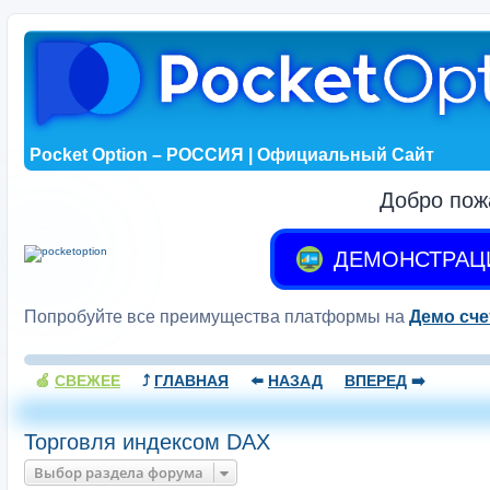
Pocket Option – РОССИЯ | Официальный Сайт
Добро пож
ДЕМОНСТРАЦ
Попробуйте все преимущества платформы на
Демо сче
🍏
СВЕЖЕЕ
⤴️
ГЛАВНАЯ
⬅️
НАЗАД
ВПЕРЕД
➡️
Торговля индексом DAX
Выбор раздела форума