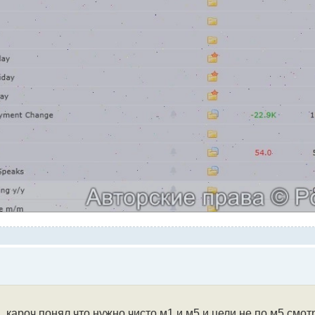
. кароч понял что нужно чисто м1 и м5 и цели не по м5 смотр