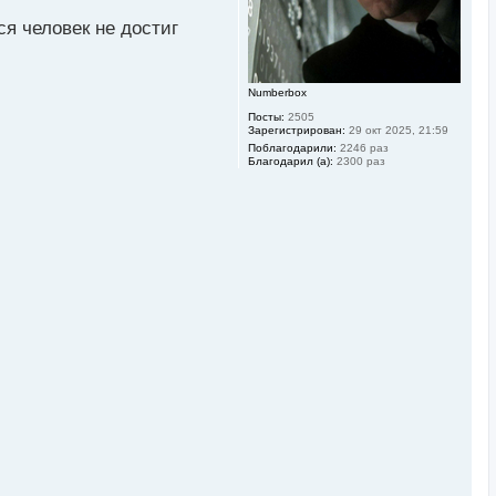
ч
ся человек не достиг
а
л
у
Numberbox
Посты:
2505
Зарегистрирован:
29 окт 2025, 21:59
Поблагодарили:
2246 раз
Благодарил (а):
2300 раз