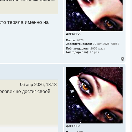
к
н
а
ч
а
сто теряла именно на
л
у
ДАРЬЯНА
Посты:
2070
Зарегистрирован:
30 окт 2025, 08:58
Поблагодарили:
2052 раза
Благодарил (а):
17 раз
В
е
р
н
у
т
ь
06 апр 2026, 18:18
с
еловек не достиг своей
я
к
н
а
ч
а
л
у
ДАРЬЯНА