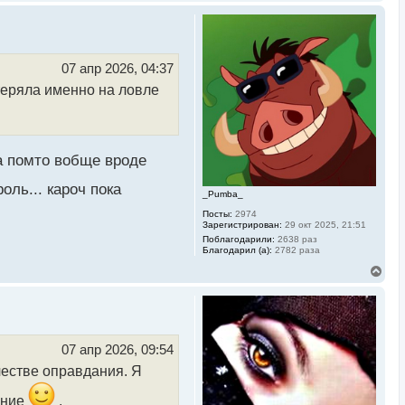
е
р
н
у
т
ь
07 апр 2026, 04:37
с
 теряла именно на ловле
я
к
н
а
ч
а
 а помто вобще вроде
л
у
оль... кароч пока
_Pumba_
Посты:
2974
Зарегистрирован:
29 окт 2025, 21:51
Поблагодарили:
2638 раз
Благодарил (а):
2782 раза
В
е
р
н
у
т
ь
07 апр 2026, 09:54
с
честве оправдания. Я
я
к
н
ение
.