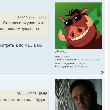
05 апр 2026, 22:23
х . Определили уровни н1
 оцениваем куда цена
мотреть а по м1.. а м5
_Pumba_
Посты:
2974
Зарегистрирован:
29 окт 2025, 21:51
Поблагодарили:
2638 раз
Благодарил (а):
2782 раза
В
е
р
н
у
т
ь
06 апр 2026, 15:56
с
асколько твоя воля будет
я
к
н
а