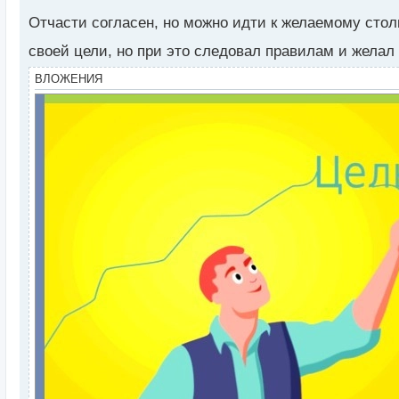
т
а
Отчасти согласен, но можно идти к желаемому столь
н
н
своей цели, но при это следовал правилам и желал 
ы
ВЛОЖЕНИЯ
й
п
о
с
т