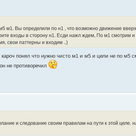
на м5 м1. Вы определили по н1 , что возможно движение ввер
рите входы в сторону н1. Есди нажл ждем, По м1 смотрим и
я, свои паттерны и входим ..)
. кароч понял что нужно чисто м1 и м5 и цели не по м5 с
ьон не противоречил
елание и следование своим правилам на пути к этой целе. н