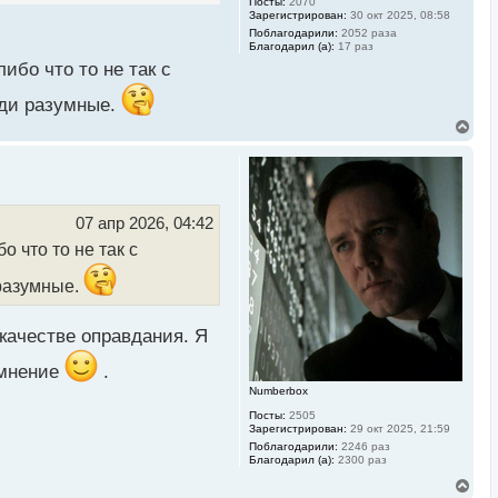
Посты:
2070
Зарегистрирован:
30 окт 2025, 08:58
Поблагодарили:
2052 раза
Благодарил (а):
17 раз
ибо что то не так с
юди разумные.
В
е
р
н
у
т
ь
07 апр 2026, 04:42
с
 что то не так с
я
к
н
 разумные.
а
ч
а
качестве оправдания. Я
л
у
 мнение
.
Numberbox
Посты:
2505
Зарегистрирован:
29 окт 2025, 21:59
Поблагодарили:
2246 раз
Благодарил (а):
2300 раз
В