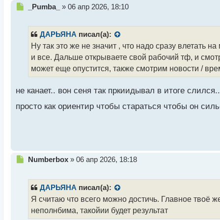
Н
_Pumba_
»
06 апр 2026, 18:10
е
п
р
ДАРЬЯНА
писал(а):
о
Ну так это же не значит , что надо сразу влетать 
ч
и все. Дальше открываете свой рабочий тф, и смот
и
т
может еще опустится, также смотрим новости / врем
а
н
не канает.. вон сеня так пркиидывал в итоге слился.
н
ы
просто как ориентир чтобы стараться чтобы он сил
й
п
о
с
т
Н
Numberbox
»
06 апр 2026, 18:18
е
п
р
ДАРЬЯНА
писал(а):
о
Я считаю что всего можно достичь. Главное твоё ж
ч
неполнбима, такойии будет результат
и