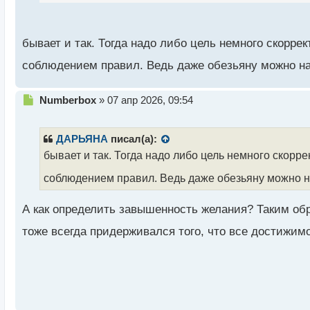
п
о
с
бывает и так. Тогда надо либо цель немного скорре
т
соблюдением правил. Ведь даже обезьяну можно на
Н
Numberbox
»
07 апр 2026, 09:54
е
п
р
ДАРЬЯНА
писал(а):
о
бывает и так. Тогда надо либо цель немного скорр
ч
и
соблюдением правил. Ведь даже обезьяну можно на
т
а
А как определить завышенность желания? Таким обр
н
н
тоже всегда придерживался того, что все достижим
ы
й
п
о
с
т