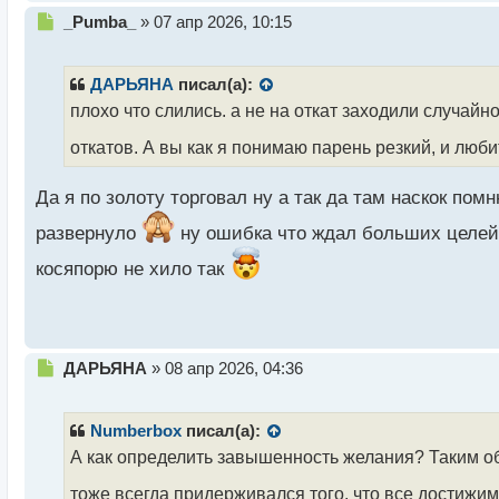
Н
_Pumba_
»
07 апр 2026, 10:15
е
п
р
ДАРЬЯНА
писал(а):
о
плохо что слились. а не на откат заходили случайн
ч
и
откатов. А вы как я понимаю парень резкий, и люб
т
а
Да я по золоту торговал ну а так да там наскок по
н
н
развернуло
ну ошибка что ждал больших целей...
ы
й
косяпорю не хило так
п
о
с
т
Н
ДАРЬЯНА
»
08 апр 2026, 04:36
е
п
р
Numberbox
писал(а):
о
А как определить завышенность желания? Таким об
ч
и
тоже всегда придерживался того, что все достижим