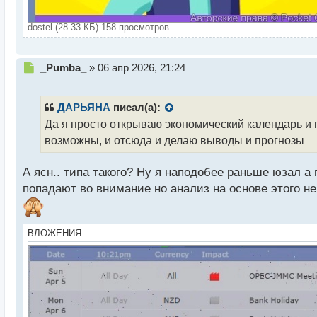
dostel (28.33 КБ) 158 просмотров
Н
_Pumba_
»
06 апр 2026, 21:24
е
п
р
ДАРЬЯНА
писал(а):
о
Да я просто открываю экономический календарь и 
ч
возможны, и отсюда и делаю выводы и прогнозы
и
т
а
А ясн.. типа такого? Ну я наподобее раньше юзал а
н
попадают во внимание но анализ на основе этого не
н
ы
й
п
ВЛОЖЕНИЯ
о
с
т