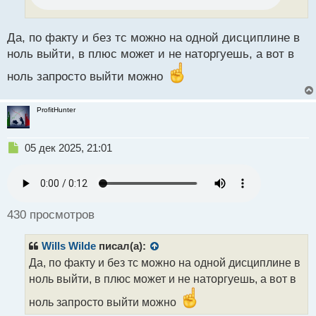
т
а
н
Да, по факту и без тс можно на одной дисциплине в
н
ноль выйти, в плюс может и не наторгуешь, а вот в
ы
й
ноль запросто выйти можно
п
о
ProfitHunter
с
т
Н
05 дек 2025, 21:01
е
п
р
о
ч
430 просмотров
и
т
Wills Wilde
писал(а):
а
н
Да, по факту и без тс можно на одной дисциплине в
н
ноль выйти, в плюс может и не наторгуешь, а вот в
ы
й
ноль запросто выйти можно
п