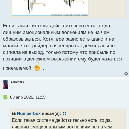
Если такая система действительно есть, то да,
лишним эмоциональным волнениям не на чем
образовываться. Хотя, все равно есть шанс и не
малый, что трейдер начнет крыть сделки раньше
сигнала на выход, только потому что прибыль по
позиции в денежном выражении ему будет казаться
приемлемой
.
LimeRose
Н
08 апр 2026, 11:59
е
п
р
Numberbox
писал(а):
о
Если такая система действительно есть, то да,
ч
лишним эмоциональным волнениям не на чем
и