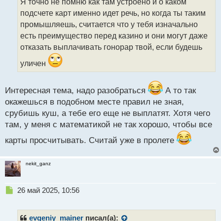
Я точно не помню как там устроено и о каком
ч
подсчете карт именно идет речь, но когда ты таким
и
т
промышляешь, считается что у тебя изначально
а
есть преимущество перед казино и они могут даже
н
отказать выплачивать гонорар твой, если будешь
н
ы
уличен
й
п
о
Интересная тема, надо разобраться
А то так
с
окажешься в подобном месте правил не зная,
т
срубишь куш, а тебе его еще не выплатят. Хотя чего
там, у меня с математикой не так хорошо, чтобы все
карты просчитывать. Считай уже в пролете
nekit_ganz
Н
26 май 2025, 10:56
е
п
р
evgeniy_mainer
писал(а):