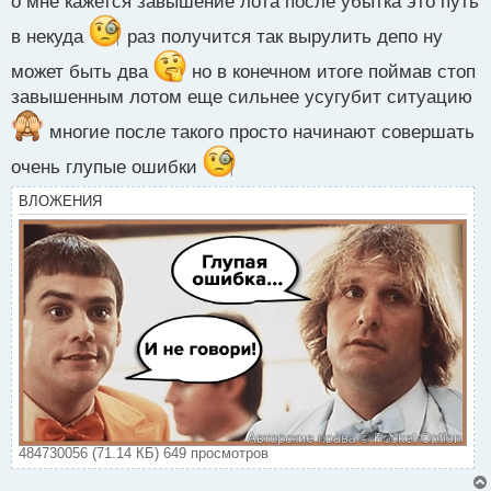
о мне кажется завышение лота после убытка это путь
с
т
в некуда
раз получится так вырулить депо ну
может быть два
но в конечном итоге поймав стоп
завышенным лотом еще сильнее усугубит ситуацию
многие после такого просто начинают совершать
очень глупые ошибки
ВЛОЖЕНИЯ
484730056 (71.14 КБ) 649 просмотров