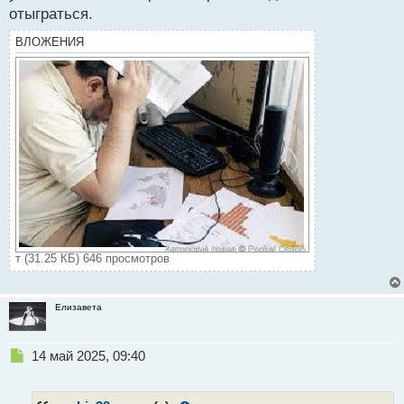
отыграться.
ВЛОЖЕНИЯ
т (31.25 КБ) 646 просмотров
Елизавета
Н
14 май 2025, 09:40
е
п
р