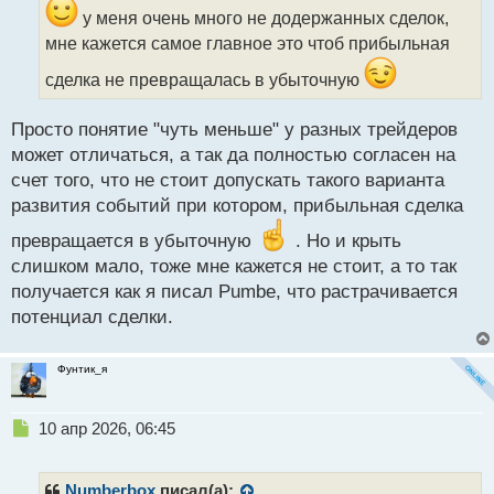
и
у меня очень много не додержанных сделок,
т
мне кажется самое главное это чтоб прибыльная
а
н
сделка не превращалась в убыточную
н
ы
Просто понятие "чуть меньше" у разных трейдеров
й
п
может отличаться, а так да полностью согласен на
о
счет того, что не стоит допускать такого варианта
с
развития событий при котором, прибыльная сделка
т
превращается в убыточную
. Но и крыть
слишком мало, тоже мне кажется не стоит, а то так
получается как я писал Pumbe, что растрачивается
потенциал сделки.
Фунтик_я
Н
10 апр 2026, 06:45
е
п
р
Numberbox
писал(а):