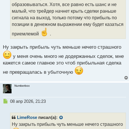
т
образовываться. Хотя, все равно есть шанс и не
а
малый, что трейдер начнет крыть сделки раньше
н
сигнала на выход, только потому что прибыль по
н
позиции в денежном выражении ему будет казаться
ы
й
приемлемой
.
п
о
с
Ну закрыть прибыль чуть меньше нечего страшного
т
у меня очень много не додержанных сделок, мне
кажется самое главное это чтоб прибыльная сделка
не превращалась в убыточную
Numberbox
Н
08 апр 2026, 21:23
е
п
р
LimeRose
писал(а):
о
Ну закрыть прибыль чуть меньше нечего страшного
ч