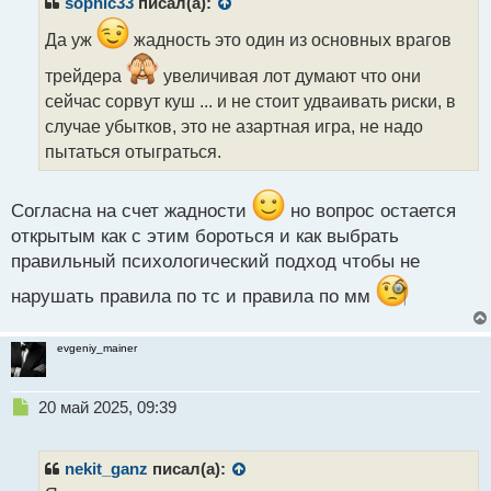
sophic33
писал(а):
о
ч
Да уж
жадность это один из основных врагов
и
трейдера
увеличивая лот думают что они
т
а
сейчас сорвут куш ... и не стоит удваивать риски, в
н
случае убытков, это не азартная игра, не надо
н
пытаться отыграться.
ы
й
п
Согласна на счет жадности
но вопрос остается
о
открытым как с этим бороться и как выбрать
с
т
правильный психологический подход чтобы не
нарушать правила по тс и правила по мм
evgeniy_mainer
Н
20 май 2025, 09:39
е
п
р
nekit_ganz
писал(а):
о