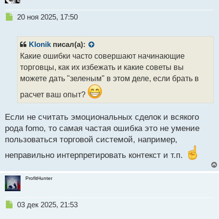
Н
20 ноя 2025, 17:50
е
п
р
Klonik
писал(а):
о
Какие ошибки часто совершают начинающие
ч
торговцы, как их избежать и какие советы вы
и
т
можете дать "зеленым" в этом деле, если брать в
а
расчет ваш опыт?
н
н
ы
Если не считать эмоциональных сделок и всякого
й
рода fomo, то самая частая ошибка это не умение
п
пользоваться торговой системой, например,
о
с
неправильно интерпретировать контекст и т.п.
т
ProfitHunter
Н
03 дек 2025, 21:53
е