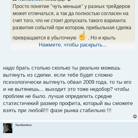
о
Просто понятие "чуть меньше" у разных трейдеров
ч
может отличаться, а так да полностью согласен на
и
т
счет того, что не стоит допускать такого варианта
а
развития событий при котором, прибыльная сделка
н
н
превращается в убыточную
. Но и крыть
ы
слишком мало, тоже мне кажется не стоит, а то так
Нажмите, чтобы раскрыть...
й
получается как я писал Pumbe, что растрачивается
п
потенциал сделки.
о
с
надо брать столько сколько ты реально можешь
т
вытянуть из сделки. если тебе будет сложно
психологически вытянуть обвал 2009 года, то ты его
и не вытянешь... выходит это тоже недобор? чтобы
проблем не было. лучше определить средне
статистичекий размер профита, который вы сможете
взять при любой!!! фазе рынка стабильно !!!
Numberbox