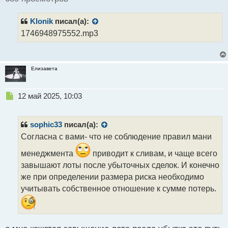
и
т
Klonik
писал(а):
а
н
1746948975552.mp3
н
ы
й
п
Елизавета
о
с
Н
12 май 2025, 10:03
т
е
п
р
sophic33
писал(а):
о
Согласна с вами- что не соблюдение правил мани
ч
и
менеджмента
приводит к сливам, и чаще всего
т
завышают лоты после убыточных сделок. И конечно
а
же при определении размера риска необходимо
н
н
учитывать собственное отношение к сумме потерь.
ы
й
п
о