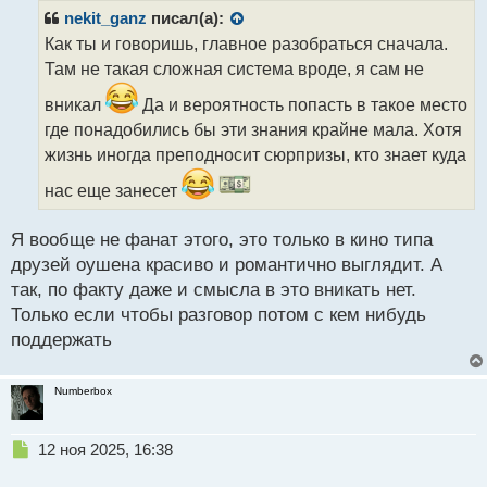
р
nekit_ganz
писал(а):
о
Как ты и говоришь, главное разобраться сначала.
ч
Там не такая сложная система вроде, я сам не
и
т
вникал
Да и вероятность попасть в такое место
а
где понадобились бы эти знания крайне мала. Хотя
н
н
жизнь иногда преподносит сюрпризы, кто знает куда
ы
нас еще занесет
й
п
о
Я вообще не фанат этого, это только в кино типа
с
друзей оушена красиво и романтично выглядит. А
т
так, по факту даже и смысла в это вникать нет.
Только если чтобы разговор потом с кем нибудь
поддержать
Numberbox
Н
12 ноя 2025, 16:38
е