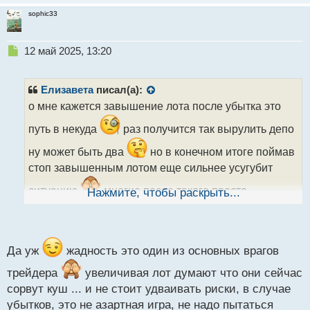
sophic33
Н
12 май 2025, 13:20
е
п
р
Елизавета
писал(а):
о
о мне кажется завышение лота после убытка это
ч
и
путь в некуда
раз получится так вырулить депо
т
а
ну может быть два
но в конечном итоге поймав
н
стоп завышенным лотом еще сильнее усугубит
н
ы
ситуацию
многие после такого просто
Нажмите, чтобы раскрыть...
й
п
начинают совершать очень глупые ошибки
о
с
т
Да уж
жадность это один из основных врагов
трейдера
увеличивая лот думают что они сейчас
сорвут куш ... и не стоит удваивать риски, в случае
убытков, это не азартная игра, не надо пытаться