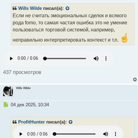
п
р
Wills Wilde
писал(а):
о
Если не считать эмоциональных сделок и всякого
ч
рода fomo, то самая частая ошибка это не умение
и
т
пользоваться торговой системой, например,
а
неправильно интерпретировать контекст и т.п.
н
н
ы
й
п
о
437 просмотров
с
т
Wills Wilde
Н
04 дек 2025, 10:34
е
п
р
ProfitHunter
писал(а):
о
ч
и