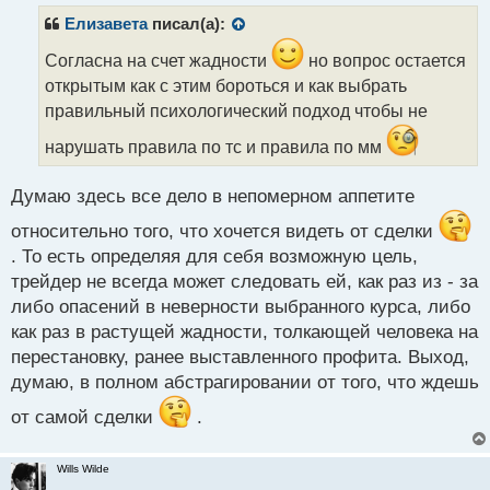
п
р
Елизавета
писал(а):
о
ч
Согласна на счет жадности
но вопрос остается
и
открытым как с этим бороться и как выбрать
т
правильный психологический подход чтобы не
а
н
нарушать правила по тс и правила по мм
н
ы
Думаю здесь все дело в непомерном аппетите
й
п
относительно того, что хочется видеть от сделки
о
. То есть определяя для себя возможную цель,
с
т
трейдер не всегда может следовать ей, как раз из - за
либо опасений в неверности выбранного курса, либо
как раз в растущей жадности, толкающей человека на
перестановку, ранее выставленного профита. Выход,
думаю, в полном абстрагировании от того, что ждешь
от самой сделки
.
Wills Wilde