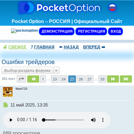
Pocket Option – РОССИЯ | Официальный Сайт
ДЕМОНСТРАЦИЯ
РЕГИСТРАЦИЯ
ВХОД
🍏
СВЕЖЕЕ
⤴️
ГЛАВНАЯ
⬅️
НАЗАД
ВПЕРЕД
➡️
Ошибки трейдеров
Выбор раздела форума
Страница
25
из
33
1
23
24
25
26
27
33
Пред.
След.
Сл
651 пост
…
…
Mark725
Н
11 май 2025, 13:35
е
п
р
о
ч
689 просмотров