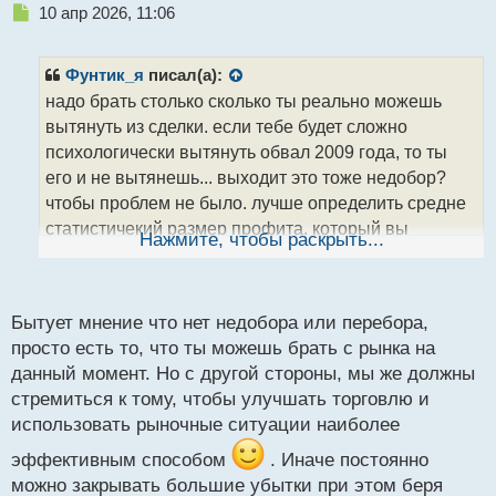
Н
10 апр 2026, 11:06
е
п
р
Фунтик_я
писал(а):
о
надо брать столько сколько ты реально можешь
ч
вытянуть из сделки. если тебе будет сложно
и
т
психологически вытянуть обвал 2009 года, то ты
а
его и не вытянешь... выходит это тоже недобор?
н
чтобы проблем не было. лучше определить средне
н
статистичекий размер профита, который вы
ы
Нажмите, чтобы раскрыть...
й
сможете взять при любой!!! фазе рынка стабильно
п
!!!
о
с
Бытует мнение что нет недобора или перебора,
т
просто есть то, что ты можешь брать с рынка на
данный момент. Но с другой стороны, мы же должны
стремиться к тому, чтобы улучшать торговлю и
использовать рыночные ситуации наиболее
эффективным способом
. Иначе постоянно
можно закрывать большие убытки при этом беря