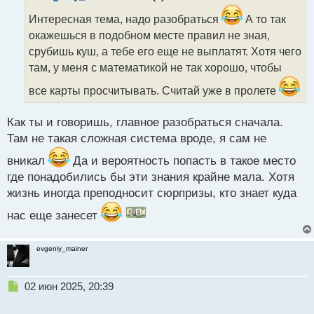
о
ч
Интересная тема, надо разобраться
А то так
и
окажешься в подобном месте правил не зная,
т
срубишь куш, а тебе его еще не выплатят. Хотя чего
а
там, у меня с математикой не так хорошо, чтобы
н
н
все карты просчитывать. Считай уже в пролете
ы
й
п
Как ты и говоришь, главное разобраться сначала.
о
Там не такая сложная система вроде, я сам не
с
т
вникал
Да и вероятность попасть в такое место
где понадобились бы эти знания крайне мала. Хотя
жизнь иногда преподносит сюрпризы, кто знает куда
нас еще занесет
evgeniy_mainer
Н
02 июн 2025, 20:39
е
п