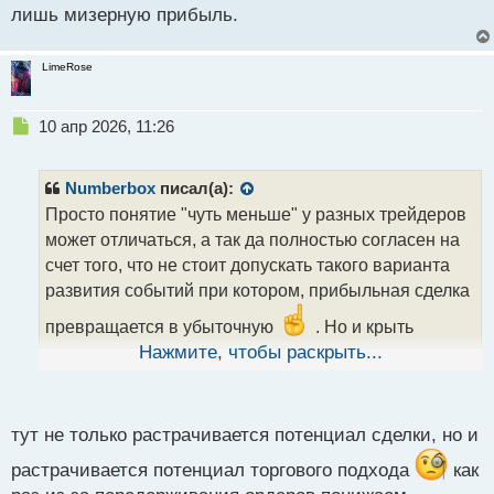
лишь мизерную прибыль.
LimeRose
Н
10 апр 2026, 11:26
е
п
р
Numberbox
писал(а):
о
Просто понятие "чуть меньше" у разных трейдеров
ч
может отличаться, а так да полностью согласен на
и
т
счет того, что не стоит допускать такого варианта
а
развития событий при котором, прибыльная сделка
н
н
превращается в убыточную
. Но и крыть
ы
слишком мало, тоже мне кажется не стоит, а то так
Нажмите, чтобы раскрыть...
й
получается как я писал Pumbe, что растрачивается
п
потенциал сделки.
о
с
тут не только растрачивается потенциал сделки, но и
т
растрачивается потенциал торгового подхода
как