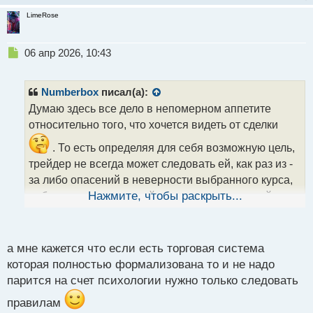
LimeRose
Н
06 апр 2026, 10:43
е
п
р
Numberbox
писал(а):
о
Думаю здесь все дело в непомерном аппетите
ч
относительно того, что хочется видеть от сделки
и
т
. То есть определяя для себя возможную цель,
а
трейдер не всегда может следовать ей, как раз из -
н
н
за либо опасений в неверности выбранного курса,
ы
либо как раз в растущей жадности, толкающей
Нажмите, чтобы раскрыть...
й
человека на перестановку, ранее выставленного
п
профита. Выход, думаю, в полном абстрагировании
о
с
а мне кажется что если есть торговая система
от того, что ждешь от самой сделки
.
т
которая полностью формализована то и не надо
парится на счет психологии нужно только следовать
правилам