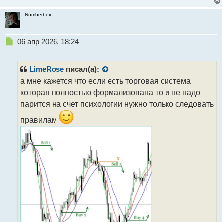
Numberbox
Н
06 апр 2026, 18:24
е
п
р
LimeRose
писал(а):
о
а мне кажется что если есть торговая система
ч
которая полностью формализована то и не надо
и
т
парится на счет психологии нужно только следовать
а
правилам
н
н
ы
й
п
о
с
т