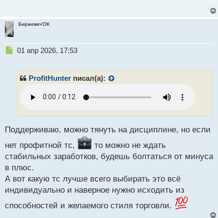
о
с
т
Биржевич'ОК
Н
01 апр 2026, 17:53
е
п
р
ProfitHunter
писал(а):
о
ч
и
т
а
н
Поддерживаю, можно тянуть на дисциплине, но если
н
нет профитной тс,
то можно не ждать
ы
й
стабильных заработков, будешь болтаться от минуса
п
в плюс.
о
А вот какую тс лучше всего выбирать это всё
с
индивидуально и наверное нужно исходить из
т
способностей и желаемого стиля торговли.