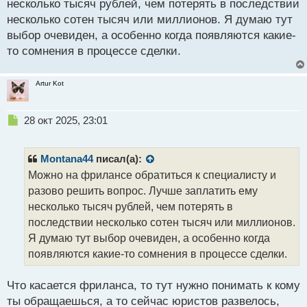
несколько тысяч рублей, чем потерять в последствии
несколько сотен тысяч или миллионов. Я думаю тут
выбор очевиден, а особенно когда появляются какие-
то сомнения в процессе сделки.
Artur Kot
Н
28 окт 2025, 23:01
е
п
р
Montana44
писал(а):
о
Можно на фрилансе обратиться к специалисту и
ч
разово решить вопрос. Лучше заплатить ему
и
т
несколько тысяч рублей, чем потерять в
а
последствии несколько сотен тысяч или миллионов.
н
Я думаю тут выбор очевиден, а особенно когда
н
появляются какие-то сомнения в процессе сделки.
ы
й
п
Что касается фриланса, то тут нужно понимать к кому
о
ты обращаешься, а то сейчас юристов развелось,
с