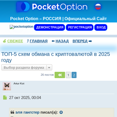
Pocket Option – РОССИЯ | Официальный Сайт
ДЕМОНСТРАЦИЯ
РЕГИСТРАЦИЯ
ВХОД
🍏
СВЕЖЕЕ
⤴️
ГЛАВНАЯ
⬅️
НАЗАД
ВПЕРЕД
➡️
ТОП-5 схем обмана с криптовалютой в 2025
году
Выбор раздела форума
1
2
Пред.
26 постов
Artur Kot
Н
27 окт 2025, 00:04
е
п
р
эля гангстер
писал(а):
о