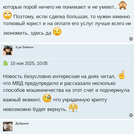
т
которые порой ничего не понимают и не умеют..
Поэтому, если сделка большая, то нужен именно
толковый юрист и на оплате его услуг лучше всего не
экономить, здесь да
ILya Smirnov
Н
10 ноя 2025, 10:05
е
п
Новость безусловно интересная на днях читал,
р
что МВД предупредило и рассказало несколько
о
способов мошенничества на этот счет и подчеркнула
ч
и
важный момент,
что украденную крипту
т
а
невозможно будет вернуть.
н
н
ы
Добрыня
й
п