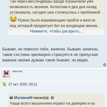
Так через мессенджеры вроде ограничили уже
ч
возможность звонков. Антиспам я два дня назад
и
т
установила, сегодня уже столкнулась с проблемой
а
Нужно было верификацию пройти и ввести
н
н
код, который продиктует бот во входящем звонке.
ы
Так у меня этот антиспам не пропустил звонок и я
Нажмите, чтобы раскрыть...
й
не смогла зайти в нужное приложение. Вот такие
п
о
пироги
с
Бывает, не повезло тебе, конечно. Бывает, конечно,
т
такое система чрезмерно страхуется не пропуская
важные звонки думаю такое бывает, но редко.
Artur Kot
Н
27 окт 2025, 00:11
е
п
р
Montana44
писал(а):
о
Чаще всего мошенники играют на доверии и на
ч