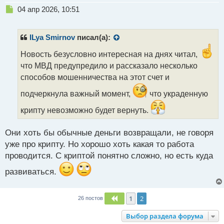
о
Н
04 апр 2026, 10:51
с
е
т
п
р
ILya Smirnov
писал(а):
о
ч
Новость безусловно интересная на днях читал,
и
что МВД предупредило и рассказало несколько
т
способов мошенничества на этот счет и
а
н
подчеркнула важный момент,
что украденную
н
ы
крипту невозможно будет вернуть.
й
п
Они хоть бы обычные деньги возвращали, не говоря
о
с
уже про крипту. Но хорошо хоть какая то работа
т
проводится. С криптой понятно сложно, но есть куда
развиваться.
1
2
Пред.
26 постов
Выбор раздела форума