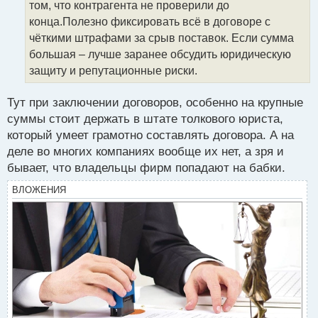
том, что контрагента не проверили до
и
т
конца.Полезно фиксировать всё в договоре с
а
чёткими штрафами за срыв поставок. Если сумма
н
большая – лучше заранее обсудить юридическую
н
защиту и репутационные риски.
ы
й
п
Тут при заключении договоров, особенно на крупные
о
суммы стоит держать в штате толкового юриста,
с
который умеет грамотно составлять договора. А на
т
деле во многих компаниях вообще их нет, а зря и
бывает, что владельцы фирм попадают на бабки.
ВЛОЖЕНИЯ