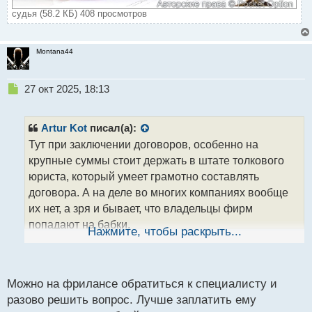
судья (58.2 КБ) 408 просмотров
Montana44
Н
27 окт 2025, 18:13
е
п
р
Artur Kot
писал(а):
о
Тут при заключении договоров, особенно на
ч
крупные суммы стоит держать в штате толкового
и
т
юриста, который умеет грамотно составлять
а
договора. А на деле во многих компаниях вообще
н
их нет, а зря и бывает, что владельцы фирм
н
попадают на бабки.
ы
Нажмите, чтобы раскрыть...
й
п
о
с
Можно на фрилансе обратиться к специалисту и
т
разово решить вопрос. Лучше заплатить ему