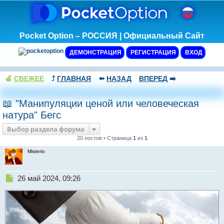
Pocket Option – РОССИЯ | Официальный Сайт
ДЕМОНСТРАЦИЯ
РЕГИСТРАЦИЯ
ВХОД
🍏
СВЕЖЕЕ
⤴️
ГЛАВНАЯ
⬅️
НАЗАД
ВПЕРЕД
➡️
📖 "Манипуляции ценой или человеческая
натура" Бегс
Выбор раздела форума
20 постов • Страница
1
из
1
Misterio
Н
26 май 2024, 09:26
е
п
р
о
ч