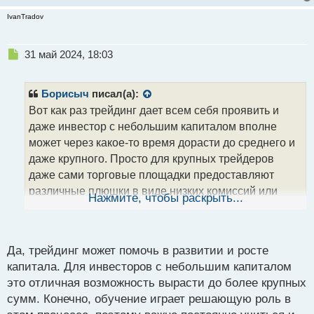
IvanTradov
Н
31 май 2024, 18:03
е
п
р
Борисыч
писал(а):
о
Вот как раз трейдинг дает всем себя проявить и
ч
даже инвестор с небольшим капиталом вполне
и
т
может через какое-то время дорасти до среднего и
а
даже крупного. Просто для крупных трейдеров
н
даже сами торговые площадки предоставляют
н
различные плюшки в виде низких комиссий или
ы
Нажмите, чтобы раскрыть...
й
ряда других условий. Но, главное, в любом случае
п
как вы сами - это обучение. Как говорится, терпение
о
с
и труд все перетрут!
Да, трейдинг может помочь в развитии и росте
т
капитала. Для инвесторов с небольшим капиталом
это отличная возможность вырасти до более крупных
сумм. Конечно, обучение играет решающую роль в