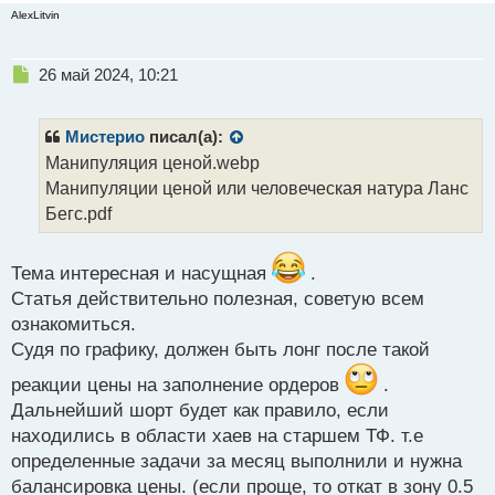
AlexLitvin
Н
26 май 2024, 10:21
е
п
р
Мистерио
писал(а):
о
Манипуляция ценой.webp
ч
Манипуляции ценой или человеческая натура Ланс
и
т
Бегс.pdf
а
н
н
Тема интересная и насущная
.
ы
Статья действительно полезная, советую всем
й
ознакомиться.
п
Судя по графику, должен быть лонг после такой
о
с
реакции цены на заполнение ордеров
.
т
Дальнейший шорт будет как правило, если
находились в области хаев на старшем ТФ. т.е
определенные задачи за месяц выполнили и нужна
балансировка цены. (если проще, то откат в зону 0.5