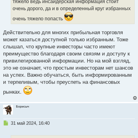
тяжело ведь инсайдерская информация стоит
н
очень дорого, да и в определенный круг избранных
н
ы
очень тяжело попасть
й
п
Действительно для многих прибыльная торговля
о
с
может казаться доступной только избранным. Тоже
т
слышал, что крупные инвесторы часто имеют
преимущество благодаря своим связям и доступу к
привилегированной информации. Но на мой взгляд,
это не означает, что простым инвесторам нет шансов
на успех. Важно обучаться, быть информированным
и терпеливым, чтобы преуспеть на финансовых
рынках.
Борисыч
Н
31 май 2024, 16:40
е
п