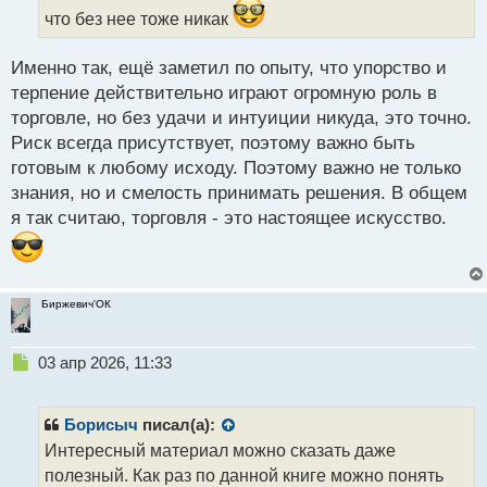
ы
что без нее тоже никак
й
п
Именно так, ещё заметил по опыту, что упорство и
о
с
терпение действительно играют огромную роль в
т
торговле, но без удачи и интуиции никуда, это точно.
Риск всегда присутствует, поэтому важно быть
готовым к любому исходу. Поэтому важно не только
знания, но и смелость принимать решения. В общем
я так считаю, торговля - это настоящее искусство.
Биржевич'ОК
Н
03 апр 2026, 11:33
е
п
р
Борисыч
писал(а):
о
Интересный материал можно сказать даже
ч
полезный. Как раз по данной книге можно понять
и