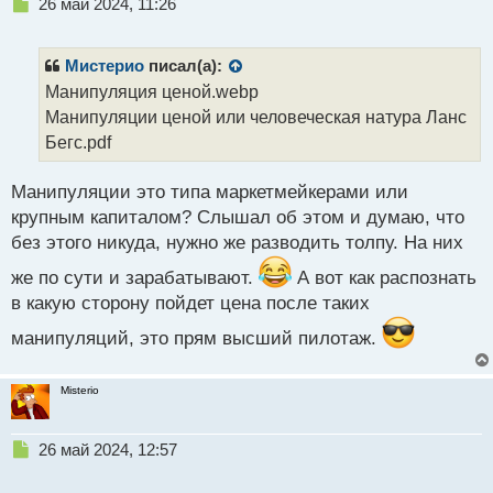
Н
26 май 2024, 11:26
е
п
р
Мистерио
писал(а):
о
Манипуляция ценой.webp
ч
Манипуляции ценой или человеческая натура Ланс
и
т
Бегс.pdf
а
н
Манипуляции это типа маркетмейкерами или
н
крупным капиталом? Слышал об этом и думаю, что
ы
й
без этого никуда, нужно же разводить толпу. На них
п
же по сути и зарабатывают.
А вот как распознать
о
с
в какую сторону пойдет цена после таких
т
манипуляций, это прям высший пилотаж.
Misterio
Н
26 май 2024, 12:57
е
п