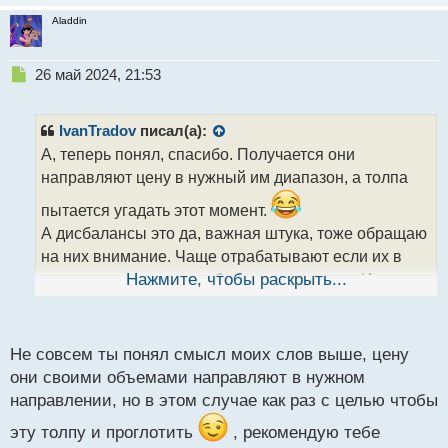
Aladdin
Н
26 май 2024, 21:53
е
п
р
IvanTradov
писал(а):
о
А, теперь понял, спасибо. Получается они
ч
направляют цену в нужный им диапазон, а толпа
и
т
пытается угадать этот момент.
а
А дисбалансы это да, важная штука, тоже обращаю
н
н
на них внимание. Чаще отрабатывают если их в
ы
связке с уровнем или объемом применяю. Иногда
Нажмите, чтобы раскрыть...
й
даже индикатор могу глянуть. Тот же rsi или mfi,
п
если они в зоне перепроданности, а цена
о
с
спустилась к уровню с дисбалансом, тогда вообще
Не совсем ты понял смысл моих слов выше, цену
т
они своими объемами направляют в нужном
песня
направлении, но в этом случае как раз с целью чтобы
эту толпу и проглотить
, рекомендую тебе