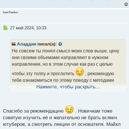
IvanTradov
Н
27 май 2024, 10:33
е
п
р
Аладдин
писал(а):
о
Не совсем ты понял смысл моих слов выше, цену
ч
они своими объемами направляют в нужном
и
т
направлении, но в этом случае как раз с целью
а
чтобы эту толпу и проглотить
, рекомендую
н
н
тебе ознакомиться по этому поводу с методами
ы
торговли которые носят название "Смарт мани" или
Нажмите, чтобы раскрыть...
й
как манипулируют рынком умные деньги. Там
п
вполне толково описывается как на графике
о
с
образуется дисбаланс цены и что это такое.
т
Спасибо за рекомендацию
. Новичкам тоже
Ценовой дисбаланс.webp
советую изучить её и желательно не брать всяких
ютуберов, а смотреть лекции от основателя. Майкл