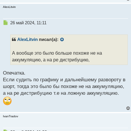
AlexLitvin
Н
26 май 2024, 11:11
е
п
р
AlexLitvin
писал(а):
о
ч
А вообще это было больше похоже не на
и
т
аккумуляцию, а на ре дистрибуцию,
а
н
Опечатка.
н
Если судить по графику и дальнейшему развороту в
ы
й
шорт, тогда это было бы похоже не на аккумуляцию,
п
а на ре дистрибуцию т.е на ложную аккумуляцию.
о
с
т
IvanTradov