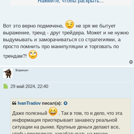
Нажмите, чтобы раскрыть...
й
большинстве случаев этого не случается так как
п
чтобы против тренда проводить манипуляции туда
о
нужно гораздо больше активов и риски гораздо
с
выше.
т
Вот это верно подмечено,
не зря же бытует
Манипуляция ценой.webp
выражение, тренд - друг трейдера. Может и не нужно
выдумывать и заморачиваться со стратегиями, а
просто помнить про манипуляции и торговать по
трендам?!
Борисыч
Н
29 май 2024, 22:40
е
п
р
IvanTradov
писал(а):
о
ч
Даже полезный
. Так в том, то и дело, что эта
и
информация приоткрывает занавесу реальной
т
ситуации на рынке. Крупные деньги делают все,
а
чтобы продолжать зарабатывать на менее