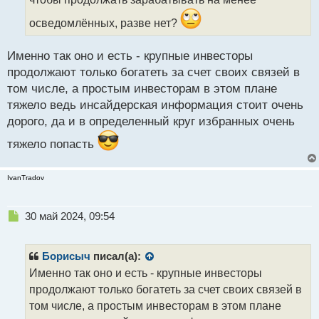
н
н
осведомлённых, разве нет?
ы
й
п
Именно так оно и есть - крупные инвесторы
о
продолжают только богатеть за счет своих связей в
с
том числе, а простым инвесторам в этом плане
т
тяжело ведь инсайдерская информация стоит очень
дорого, да и в определенный круг избранных очень
тяжело попасть
IvanTradov
Н
30 май 2024, 09:54
е
п
р
Борисыч
писал(а):
о
Именно так оно и есть - крупные инвесторы
ч
продолжают только богатеть за счет своих связей в
и
т
том числе, а простым инвесторам в этом плане
а