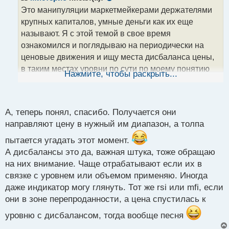
о
Это манипуляции маркетмейкерами держателями
ч
крупных капиталов, умные деньги как их еще
и
т
называют. Я с этой темой в свое время
а
ознакомился и поглядываю на периодически на
н
ценовые движения и ищу места дисбаланса цены,
н
в таким местах уровни по сути по моему понятию
ы
Нажмите, чтобы раскрыть...
й
становятся еще более надежными для реакции
п
цены на оные.
о
с
Дисбаланс цены, явный признак вхождения
А, теперь понял, спасибо. Получается они
т
объемов в рынок.webp
направляют цену в нужный им диапазон, а толпа
пытается угадать этот момент.
А дисбалансы это да, важная штука, тоже обращаю
на них внимание. Чаще отрабатывают если их в
связке с уровнем или объемом применяю. Иногда
даже индикатор могу глянуть. Тот же rsi или mfi, если
они в зоне перепроданности, а цена спустилась к
уровню с дисбалансом, тогда вообще песня