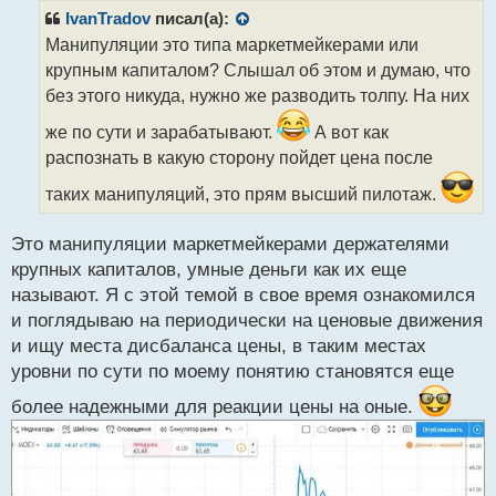
р
IvanTradov
писал(а):
о
Манипуляции это типа маркетмейкерами или
ч
крупным капиталом? Слышал об этом и думаю, что
и
т
без этого никуда, нужно же разводить толпу. На них
а
же по сути и зарабатывают.
А вот как
н
н
распознать в какую сторону пойдет цена после
ы
таких манипуляций, это прям высший пилотаж.
й
п
о
Это манипуляции маркетмейкерами держателями
с
крупных капиталов, умные деньги как их еще
т
называют. Я с этой темой в свое время ознакомился
и поглядываю на периодически на ценовые движения
и ищу места дисбаланса цены, в таким местах
уровни по сути по моему понятию становятся еще
более надежными для реакции цены на оные.