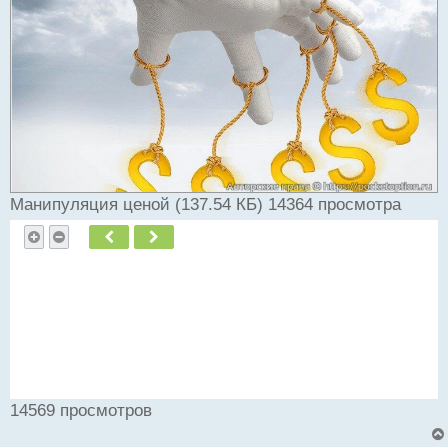
и
т
а
н
н
ы
й
п
о
с
т
Манипуляция ценой (137.54 КБ) 14364 просмотра
Пред.
След.
14569 просмотров