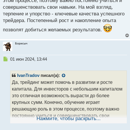
этом процессе, поэтому важно постоянно учиться и
совершенствовать свои навыки. На мой взгляд,
терпение и упорство - ключевые качества успешного
трейдера. Постепенный рост и накопление опыта
позволят добиться желаемых результатов.
Борисыч
Н
01 июн 2024, 13:44
е
п
р
IvanTradov
писал(а):
о
Да, трейдинг может помочь в развитии и росте
ч
капитала. Для инвесторов с небольшим капиталом
и
т
это отличная возможность вырасти до более
а
крупных сумм. Конечно, обучение играет
н
решающую роль в этом процессе, поэтому важно
н
постоянно учиться и совершенствовать свои
ы
Нажмите, чтобы раскрыть...
й
навыки. На мой взгляд, терпение и упорство -
п
ключевые качества успешного трейдера.