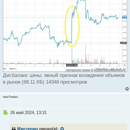
Дисбаланс цены, явный признак вхождения объемов
в рынок (68.11 КБ) 14348 просмотров
IvanTradov
Н
26 май 2024, 13:31
е
п
р
Мистерио
писал(а):