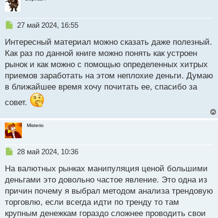
Н
27 май 2024, 16:55
е
Интересный материал можно сказать даже полезный.
п
р
Как раз по данной книге можно понять как устроен
о
рынок и как можно с помощью определенных хитрых
ч
приемов заработать на этом неплохие деньги. Думаю
и
т
в ближайшее время хочу почитать ее, спасибо за
а
совет.
н
н
ы
Misterio
й
п
о
Н
28 май 2024, 10:36
с
е
т
На валютных рынках манипуляция ценой большими
п
р
деньгами это довольно частое явление. Это одна из
о
причин почему я выбрал методом анализа трендовую
ч
торговлю, если всегда идти по тренду то там
и
т
крупным денежкам гораздо сложнее проводить свои