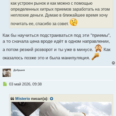
т
как устроен рынок и как можно с помощью
а
определенных хитрых приемов заработать на этом
н
неплохие деньги. Думаю в ближайшее время хочу
н
ы
почитать ее, спасибо за совет.
й
п
Как бы научиться подстраиваться под эти "приемы",
о
с
а то сначала цена вроде идёт в одном направлении,
т
а потом резкий розворот и ты уже в минусе.
Как
оказалось позже это и была манипуляция.
Добрыня
Н
03 май 2026, 09:38
е
п
р
Misterio
писал(а):
о
ч
и