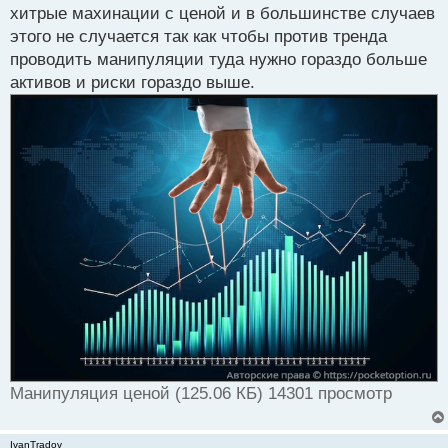
а
хитрые махинации с ценой и в большинстве случаев
н
этого не случается так как чтобы против тренда
н
проводить манипуляции туда нужно гораздо больше
ы
й
активов и риски гораздо выше.
п
о
с
т
Манипуляция ценой (125.06 КБ) 14301 просмотр
IvanTradov