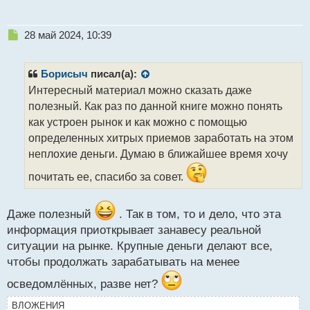
Н
28 май 2024, 10:39
е
п
р
Борисыч
писал(а):
о
Интересный материал можно сказать даже
ч
полезный. Как раз по данной книге можно понять
и
т
как устроен рынок и как можно с помощью
а
определенных хитрых приемов заработать на этом
н
неплохие деньги. Думаю в ближайшее время хочу
н
ы
почитать ее, спасибо за совет.
й
п
о
Даже полезный
. Так в том, то и дело, что эта
с
информация приоткрывает занавесу реальной
т
ситуации на рынке. Крупные деньги делают все,
чтобы продолжать зарабатывать на менее
осведомлённых, разве нет?
ВЛОЖЕНИЯ