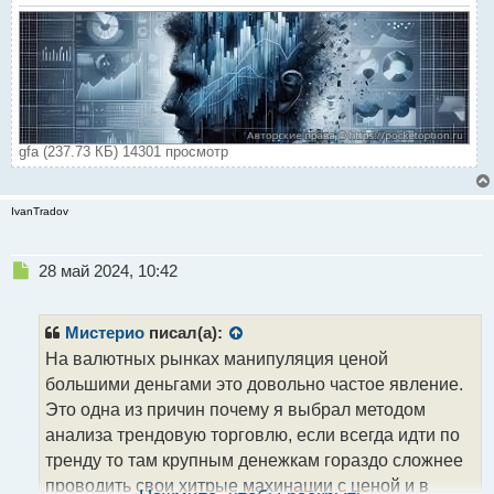
gfa (237.73 КБ) 14301 просмотр
IvanTradov
Н
28 май 2024, 10:42
е
п
р
Мистерио
писал(а):
о
На валютных рынках манипуляция ценой
ч
большими деньгами это довольно частое явление.
и
т
Это одна из причин почему я выбрал методом
а
анализа трендовую торговлю, если всегда идти по
н
тренду то там крупным денежкам гораздо сложнее
н
проводить свои хитрые махинации с ценой и в
ы