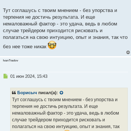
о
Постепенный рост и накопление опыта позволят
с
Тут соглашусь с твоим мнением - без упорства и
т
добиться желаемых результатов.
терпения не достичь результата. И еще
немаловажный фактор - это удача, ведь в любом
случае трейдером приходится рисковать и
полагаться на свою интуицию, опыт и знания, так что
без нее тоже никак
IvanTradov
Н
01 июн 2024, 15:43
е
п
р
Борисыч
писал(а):
о
Тут соглашусь с твоим мнением - без упорства и
ч
терпения не достичь результата. И еще
и
т
немаловажный фактор - это удача, ведь в любом
а
случае трейдером приходится рисковать и
н
полагаться на свою интуицию, опыт и знания, так
н