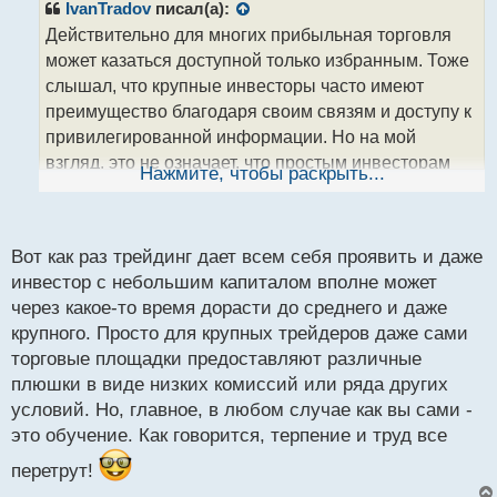
р
IvanTradov
писал(а):
о
Действительно для многих прибыльная торговля
ч
может казаться доступной только избранным. Тоже
и
т
слышал, что крупные инвесторы часто имеют
а
преимущество благодаря своим связям и доступу к
н
привилегированной информации. Но на мой
н
взгляд, это не означает, что простым инвесторам
ы
Нажмите, чтобы раскрыть...
й
нет шансов на успех. Важно обучаться, быть
п
информированным и терпеливым, чтобы преуспеть
о
с
на финансовых рынках.
Вот как раз трейдинг дает всем себя проявить и даже
т
инвестор с небольшим капиталом вполне может
через какое-то время дорасти до среднего и даже
крупного. Просто для крупных трейдеров даже сами
торговые площадки предоставляют различные
плюшки в виде низких комиссий или ряда других
условий. Но, главное, в любом случае как вы сами -
это обучение. Как говорится, терпение и труд все
перетрут!